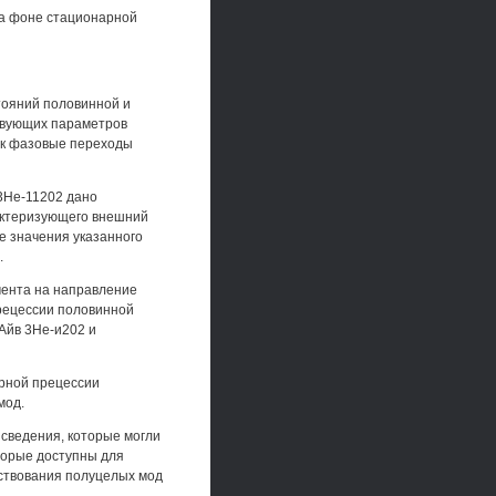
на фоне стационарной
тояний половинной и
ствующих параметров
ак фазовые переходы
 3Не-11202 дано
актеризующего внешний
е значения указанного
.
момента на направление
рецессии половинной
Айв 3Не-и202 и
рной прецессии
мод.
 сведения, которые могли
торые доступны для
ествования полуцелых мод