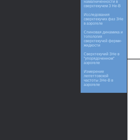
намагниченности в
сверхтекучем 3 Не-В
Исследования
сверхтекучих фаз 3He
в аэрогеле
Спиновая динамика и
топология
сверхтекучей ферми-
жидкости
Сверхтекучий 3He в
"упорядоченном"
аэрогеле
Измерение
леггеттовской
частоты 3He-B в
аэрогеле