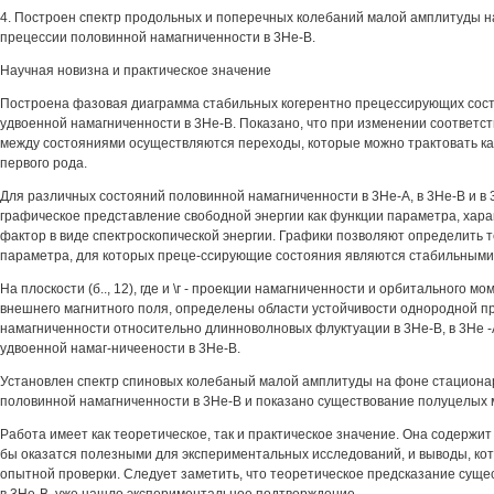
4. Построен спектр продольных и поперечных колебаний малой амплитуды 
прецессии половинной намагниченности в 3Не-В.
Научная новизна и практическое значение
Построена фазовая диаграмма стабильных когерентно прецессирующих сос
удвоенной намагниченности в 3Не-В. Показано, что при изменении соответ
между состояниями осуществляются переходы, которые можно трактовать к
первого рода.
Для различных состояний половинной намагниченности в 3Не-А, в 3Не-В и в
графическое представление свободной энергии как функции параметра, хар
фактор в виде спектроскопической энергии. Графики позволяют определить т
параметра, для которых преце-ссирующие состояния являются стабильными
На плоскости (б.., 12), где и \г - проекции намагниченности и орбитального 
внешнего магнитного поля, определены области устойчивости однородной п
намагниченности относительно длинноволновых флуктуации в 3Не-В, в 3Не -
удвоенной намаг-ничеености в 3Не-В.
Установлен спектр спиновых колебаный малой амплитуды на фоне стациона
половинной намагниченности в 3Не-В и показано существование полуцелых 
Работа имеет как теоретическое, так и практическое значение. Она содержит
бы оказатся полезными для экспериментальных исследований, и выводы, ко
опытной проверки. Следует заметить, что теоретическое предсказание сущ