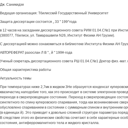
Дж. Саникидзе
Ведущая организация: Тбилисский Государственный Университет
Защита диссертации состоится „ 33 " 199^года
в 12 часов на заседании диссертационного совета РИМ 01.04.С№1 при Инсти
(380077, Тбилиси, ул. Тамарашвипи N26, Институт Физики АН Грузии).
С диссертацией можно ознакомиться в библиотеке Института Физики АН Груз
АВТОРЕФЕРАТ разослан Л В "., й " 199¥-года
Ученый секретарь диссертационного совета РШ 01.04.С№1 Доктор физ.-мат. н
Общая характеристика работы
Актуальность темы
При температурах ниже 2,7мк в жидком 3Не образуется конденсат куперовск
квазичастиц наподобие того, как это происходит в системе электронов прово
переходе в сверхпроводящее состояние. Переход в сверхпроводящее состоя
синглетного по спину куперовского спаривания, тогда как возникновение све
обусловлено спариванием в состоянии с суммарным спином и внутренним о
(в единицах й). Это приводит к довольно сложной структуре параметра поряд
В следствие этого их физические свойства сочетают в себе характерные осо
состояния, антиферромагнитного тела и жидкого кристалла.