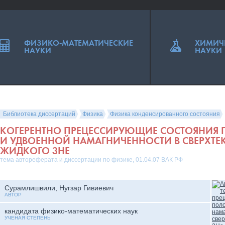
ФИЗИКО-МАТЕМАТИЧЕСКИЕ
ХИМИЧ
НАУКИ
НАУКИ
Библиотека диссертаций
Физика
Физика конденсированного состояния
КОГЕРЕНТНО ПРЕЦЕССИРУЮЩИЕ СОСТОЯНИЯ
И УДВОЕННОЙ НАМАГНИЧЕННОСТИ В СВЕРХТЕ
ЖИДКОГО 3НЕ
тема автореферата и диссертации по физике, 01.04.07 ВАК РФ
Сурамлишвили, Нугзар Гивиевич
АВТОР
кандидата физико-математических наук
УЧЕНАЯ СТЕПЕНЬ