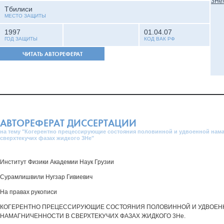
Тбилиси
МЕСТО ЗАЩИТЫ
1997
01.04.07
ГОД ЗАЩИТЫ
КОД ВАК РФ
ЧИТАТЬ АВТОРЕФЕРАТ
АВТОРЕФЕРАТ ДИССЕРТАЦИИ
на тему "Когерентно прецессирующие состояния половинной и удвоенной нам
сверхтекучих фазах жидкого 3Не"
Институт Физики Академии Наук Грузии
Сурамлишвили Нугзар Гивиевич
На правах рукописи
КОГЕРЕНТНО ПРЕЦЕССИРУЮЩИЕ СОСТОЯНИЯ ПОЛОВИННОЙ И УДВОЕН
НАМАГНИЧЕННОСТИ В СВЕРХТЕКУЧИХ ФАЗАХ ЖИДКОГО 3Не.