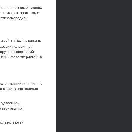
ионарно прецессирующих
нешних факторов в виде
вости однородной
ений в 3Не-В; изучение
ецессии половинной
сирующих состояний
 и202-фазе твердого 3Не.
их состояний половинной
ти в 3Не-В при наличии
и удвоенной
 сверхтекучих
магниченности