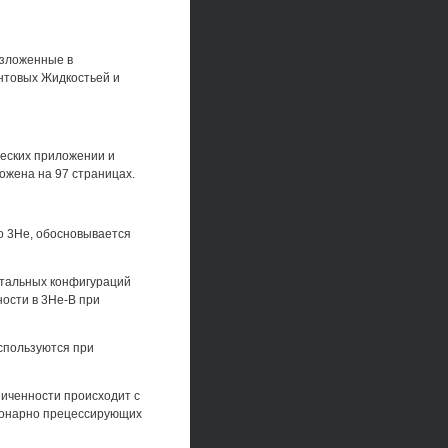
изложенные в
нтовых Жидкостьей и
ческих приложении и
ожена на 97 страницах.
го 3Не, обосновывается
итальных конфигураций
ости в 3Не-В при
спользуются при
ниченности происходит с
ионарно прецессирующих