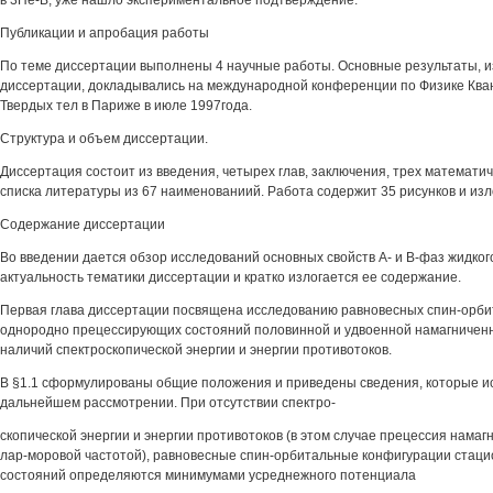
в 3Не-В, уже нашло экспериментальное подтверждение.
Публикации и апробация работы
По теме диссертации выполнены 4 научные работы. Основные результаты, 
диссертации, докладывались на международной конференции по Физике Ква
Твердых тел в Париже в июле 1997года.
Структура и объем диссертации.
Диссертация состоит из введения, четырех глав, заключения, трех математи
списка литературы из 67 наименованиий. Работа содержит 35 рисунков и изл
Содержание диссертации
Во введении дается обзор исследований основных свойств А- и В-фаз жидко
актуальность тематики диссертации и кратко излогается ее содержание.
Первая глава диссертации посвящена исследованию равновесных спин-орб
однородно прецессирующих состояний половинной и удвоенной намагниченн
наличий спектроскопической энергии и энергии противотоков.
В §1.1 сформулированы общие положения и приведены сведения, которые и
дальнейшем рассмотрении. При отсутствии спектро-
скопической энергии и энергии противотоков (в этом случае прецессия намаг
лар-моровой частотой), равновесные спин-орбитальные конфигурации стац
состояний определяются минимумами усреднежного потенциала