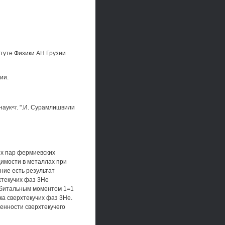
туте Физики АН Грузии
ии.
аук<г. ".И. Сурамлишвили
их пар фермиевских
димости в металлах при
ние есть результат
рхтекучих фаз 3Не
рбитальным моментом 1=1
ка сверхтекучих фаз 3Не.
бенности сверхтекучего