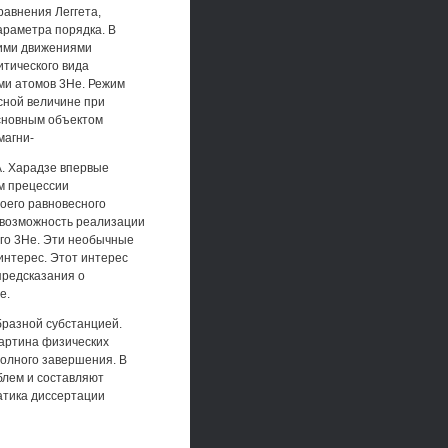
равнения Леггета,
араметра порядка. В
тими движениями
итического вида
ми атомов 3Не. Режим
сной величине при
основным объектом
магни-
. А. Харадзе впервые
м прецессии
оего равновесного
ли возможность реализации
го 3Не. Эти необычные
нтерес. Этот интерес
предсказания о
е.
бразной субстанцией.
картина физических
полного завершения. В
блем и составляют
атика диссертации