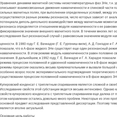
Уравнения динамики магнитной системы низкотемпературных фаз 3Не, т.н. у
описывают взаимосвязанные движения намагниченности и спиновой части п
сильных магнитных полях, при выполнении определенных условий, между э
осуществляются разные режимы резонансов, число которых зависит от анал
потенциала диполь-дипольного взаимодействия между магнитными момента
резонанса определяется отношением модуля намагниченности к ее равнове
фиксированном значении внешнего магнитного поля. В течении многих лет 
исследования был резонансный случай с равновесным значением модуля на
ценности. В 1980 году Г. Е. Вачнадзе (Г. Е. Гургениш-вили), А. Д. Гонгадзе и Г
показали, что в А-фазе жидкого 3Не существует еще один резонансный режи
намагниченности. В этом режиме модуль намагниченности равен половине св
значения. В дальнейшем, в 1992 году, Г. Е. Вачнадзе и Г. А. Харадзе показа
режима прецессии половинной и удвоенной намагниченности в В-фазе жидко
режимы прецессии оказались весьма привлекательными и вызвали большой и
особенно возрос после экспериментального подтверждения теоретического 
существовании прецессии половинной намагниченности в В-фазе жидкого 3Н
Куперовский конденсат с триплетным спариванием является сложной и свое
Исследавание свойств этой субстанции ведется весьма интенсивно. Однако 
свойств куперовского конденсата с триплетным спариванием еще далека от 
этом направлении остались довольно много проблем. Некоторые из этих про
основной предмет исследования представленной диссертации. Поэтому тем
является вполне актуальной.
Основная цель работы: