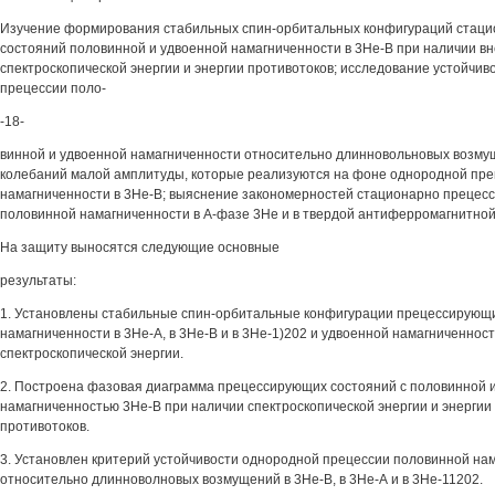
Изучение формирования стабильных спин-орбитальных конфигураций стац
состояний половинной и удвоенной намагниченности в 3Не-В при наличии в
спектроскопической энергии и энергии противотоков; исследование устойчи
прецессии поло-
-18-
винной и удвоенной намагниченности относительно длинновольновых возмущ
колебаний малой амплитуды, которые реализуются на фоне однородной пр
намагниченности в 3Не-В; выяснение закономерностей стационарно прецес
половинной намагниченности в А-фазе 3Не и в твердой антиферромагнитной
На защиту выносятся следующие основные
результаты:
1. Установлены стабильные спин-орбитальные конфигурации прецессирующ
намагниченности в 3Не-А, в 3Не-В и в 3Не-1)202 и удвоенной намагниченнос
спектроскопической энергии.
2. Построена фазовая диаграмма прецессирующих состояний с половинной 
намагниченностью 3Не-В при наличии спектроскопической энергии и энергии
противотоков.
3. Установлен критерий устойчивости однородной прецессии половинной на
относительно длинноволновых возмущений в 3Не-В, в 3Не-А и в 3Не-11202.