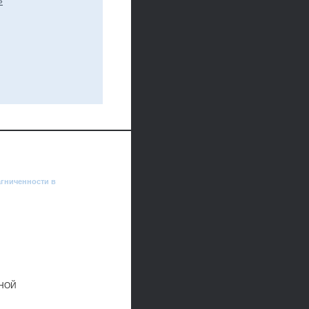
агниченности в
НОЙ