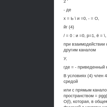
2 '
- де
х = Ь \ и =0, - = О,
йг (4)
/ = 0 : и =0, р=1, ё = \,
при взаимодействии 
другим каналом
У,
где = - приведенный
В условиях (4) член
средой
или с прямым канал
пространством = pgg(
O(l), которая, в общ