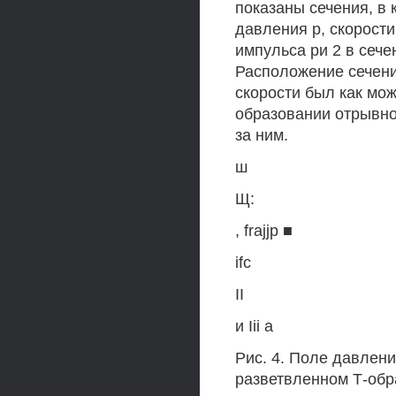
показаны сечения, в
давления р, скорост
импульса ри 2 в сече
Расположение сечени
скорости был как мо
образовании отрывно
за ним.
ш
Щ:
, frajjp ■
ifc
II
и Iii а
Рис. 4. Поле давления
разветвленном Т-обра