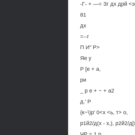
-Г- + —= Зг дх дрй <э
81
дх
=--г
П И" Р>
Яе у
Р [е + а,
ри
_ р е + ~ + а2
д.' Р
{к~\)р' 0<х <ь, т> о,
р1й2/д(х - х,), р2й2/д[
ЧР = 1 р