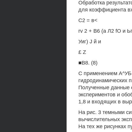
Обработка результат
для коэффициента вх
С2 = в<
rv 2 + В6 (а Л2 fO и Ьг
Уиг) J й и
£ Z
■В8. (8)
С применением А^УБ
гидродинамических п
Полученные данные с
экспериментов и обо
1,8 и входящих в выра
На рис. 3 темными с
вычислительных эксп
На тех же рисунках 