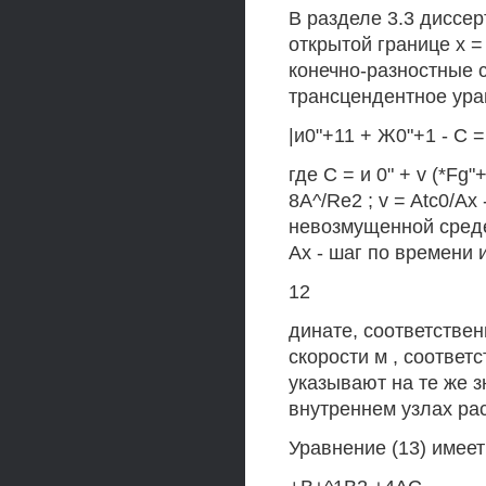
В разделе 3.3 диссер
открытой границе х =
конечно-разностные 
трансцендентное ура
|и0"+11 + Ж0"+1 - С = 
где С = и 0" + v (*Fg"+
8A^/Re2 ; v = Atc0/Ax
невозмущенной среде;
Ах - шаг по времени 
12
динате, соответственн
скорости м , соответ
указывают на те же з
внутреннем узлах рас
Уравнение (13) имее