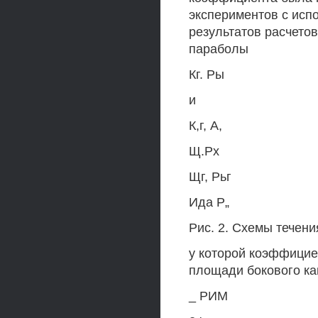
экспериментов с исп
результатов расчето
параболы
Кг. Ры
и
К,г, А,
Щ.Рх
Щг, Рьг
Ида Р„
Рис. 2. Схемы течени
у которой коэффициен
площади бокового ка
_ РИМ