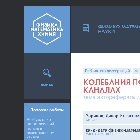
ФИЗИКО-МАТЕМ
НАУКИ
Библиотека диссертаций
Ме
КОЛЕБАНИЯ П
поиск
КАНАЛАХ
тема автореферата и
Похожие работы
Зарипов, Динар Ильясови
Возбуждение
АВТОР
автоколебаний
потока в
кандидата физико-матема
разветвленном
УЧЕНАЯ СТЕПЕНЬ
канале