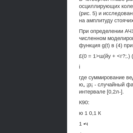
осциллирующих коле
(рис. 5) и исследова
на амплитуду стоячих
При определении АЧХ
численном моделиров
функция g(t) в (4) п
£(0 = 1>ш(йу + <г?;.) 
i
где суммирование вед
ю„ ¡p¡ - случайный 
интервале [0,2л-].
К90:
ю 1 0,1 К
1 •ч