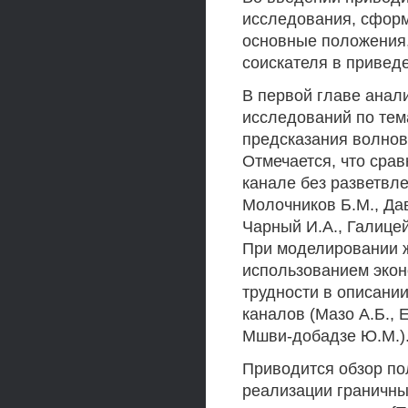
исследования, сформ
основные положения,
соискателя в привед
В первой главе анал
исследований по тем
предсказания волнов
Отмечается, что сра
канале без разветвле
Молочников Б.М., Дав
Чарный И.А., Галицей
При моделировании ж
использованием эко
трудности в описани
каналов (Мазо А.Б., Е
Мшви-добадзе Ю.М.)
Приводится обзор по
реализации граничны