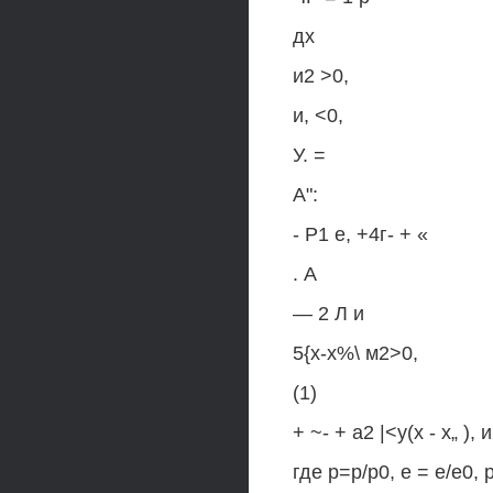
дх
и2 >0,
и, <0,
У. =
А":
- Р1 е, +4г- + «
. А
— 2 Л и
5{х-х%\ м2>0,
(1)
+ ~- + а2 |<у(х - х„ ), 
где р=р/р0, е = е/е0, р