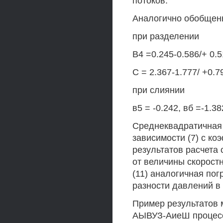
потоков.
Аналогично обобщены
при разделении
В4 =0.245-0.586/+ 0.5
С = 2.367-1.777/ +0.79
при слиянии
в5 = -0.242, вб =-1.38
Среднеквадратичная 
зависимости (7) с ко
результатов расчета
от величины скоростн
(11) аналогичная по
разности давлений в
Пример результатов 
АЫВУЗ-АиеШ процессо