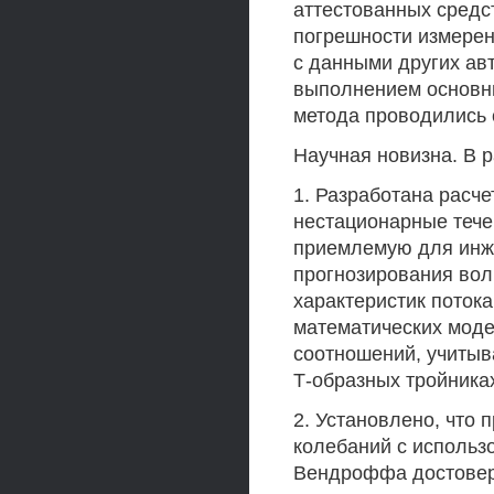
аттестованных средс
погрешности измерен
с данными других ав
выполнением основн
метода проводились 
Научная новизна. В 
1. Разработана расч
нестационарные тече
приемлемую для инж
прогнозирования вол
характеристик поток
математических мод
соотношений, учитыв
Т-образных тройника
2. Установлено, что
колебаний с использ
Вендроффа достовер