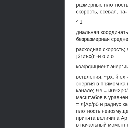
размерные плотность
скорость, осевая, ра-
^ 1
диальная координаты 
безразмерная средне
расходная скорость; 
¡2гиъс(г -и о и о
коэффициент энергии;
ветвления; ~рх, й ех
энергия в прямом кана
канале; Яе = и0Я2р0/
масштабов в уравнени
= л[Ар/р0 и радиус к
плотность невозмуще
принята величина Ар 
в начальный момент 