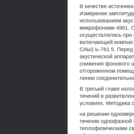
В качестве источника
Измерение амплитуды
использованием акус
микрофонами 4961. С
осуществлялись при
включающей компьюте
САЫ) Ь-761 5. Перед
акустической аппара
снижения фонового ш
отгороженном помеще
линии соединительно
В третьей главе изл
течений в разветвле
условиях. Методика 
на решении одномер
течение однофазной
теплофизическими св