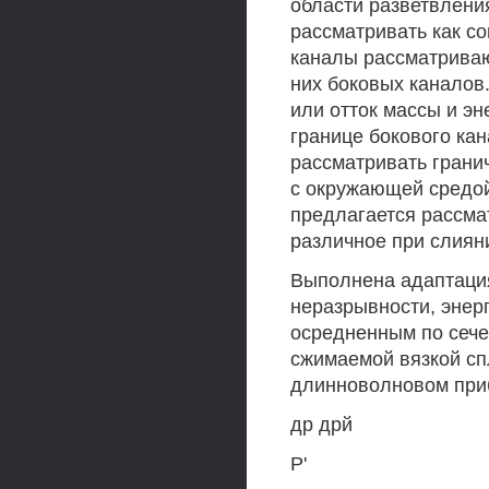
области разветвлени
рассматривать как со
каналы рассматриваю
них боковых каналов
или отток массы и эн
границе бокового ка
рассматривать грани
с окружающей средой
предлагается рассма
различное при слиян
Выполнена адаптация
неразрывности, энер
осредненным по сеч
сжимаемой вязкой сп
длинноволновом приб
др дрй
Р'