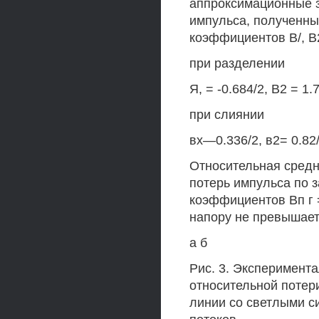
аппроксимационные з
импульса, полученн
коэффициентов В/, В2
при разделении
Я, = -0.684/2, В2 = 1.7
при слиянии
вх—0.336/2, в2= 0.82/
Относительная средн
потерь импульса по з
коэффициентов Вп г =
напору не превышает
а б
Рис. 3. Эксперимент
относительной потер
линии со светлыми си