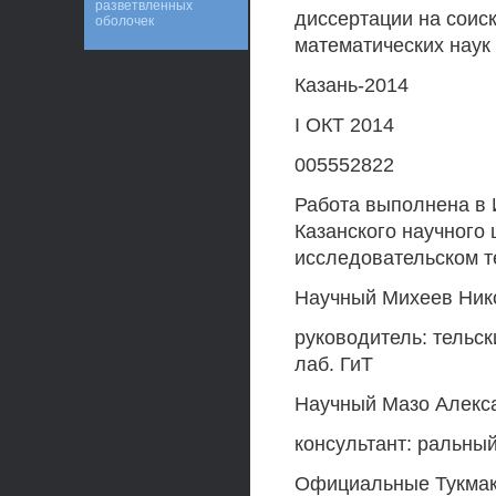
разветвленных
диссертации на соис
оболочек
математических наук
Казань-2014
I ОКТ 2014
005552822
Работа выполнена в 
Казанского научного
исследовательском т
Научный Михеев Никол
руководитель: тельск
лаб. ГиТ
Научный Мазо Алексан
консультант: ральны
Официальные Тукмако