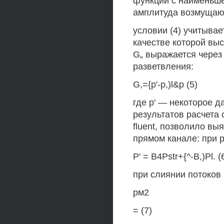
функций с наименьше
амплитуда возмущающ
условии (4) учитыва
качестве которой вы
G„ выражается через
разветвления:
G,={p'-p,)l&p (5)
где р' — некоторое 
результатов расчета
fluent, позволило вы
прямом канале: при р
P' = B4Pstr+{^-B,)Pl. (
при слиянии потоков в
рм2
= (7)