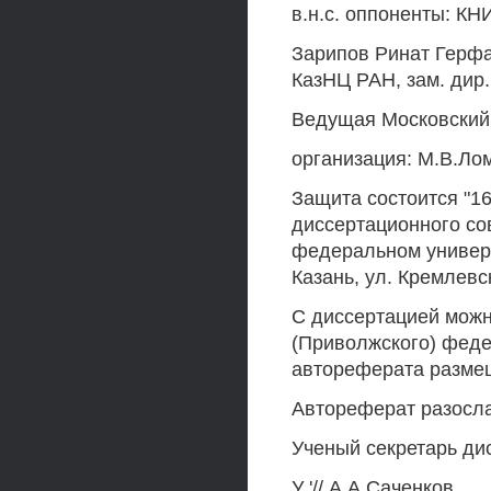
в.н.с. оппоненты: КН
Зарипов Ринат Герфа
КазНЦ РАН, зам. дир.
Ведущая Московский 
организация: М.В.Ло
Защита состоится "16
диссертационного со
федеральном универс
Казань, ул. Кремлевск
С диссертацией можн
(Приволжского) феде
автореферата размеще
Автореферат разосла
Ученый секретарь дис
У '// А.А Саченков.