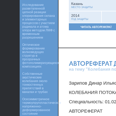
Казань
Исследование
МЕСТО ЗАЩИТЫ
разветвленной
цепной реакции
2014
хлорирования силана
и элементарных
ГОД ЗАЩИТЫ
процессов с участием
радикала и атома
ЧИТАТЬ АВТОРЕФЕРАТ
хлора методом ЛМФ с
временным
разрешением
Оптическое
формирование
волноведущих
структур в
прозрачных
АВТОРЕФЕРАТ
фотополимеризующихся
композициях
на тему "Колебания п
Собственные
акустические
колебания около
Зарипов Динар Илья
тонкостенных
препятствий в
КОЛЕБАНИЯ ПОТОК
каналах и трубах
Осесимметричное
Специальность: 01.02
термоупругопластическое
напряженно-
деформированное
АВТОРЕФЕРАТ
состояние