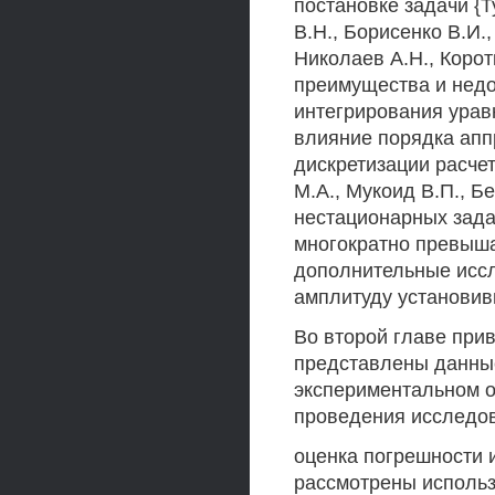
постановке задачи {Ту
В.Н., Борисенко В.И.,
Николаев А.Н., Корот
преимущества и недо
интегрирования урав
влияние порядка апп
дискретизации расче
М.А., Мукоид В.П., Б
нестационарных зада
многократно превыша
дополнительные исс
амплитуду установив
Во второй главе при
представлены данные
экспериментальном о
проведения исследо
оценка погрешности 
рассмотрены использ