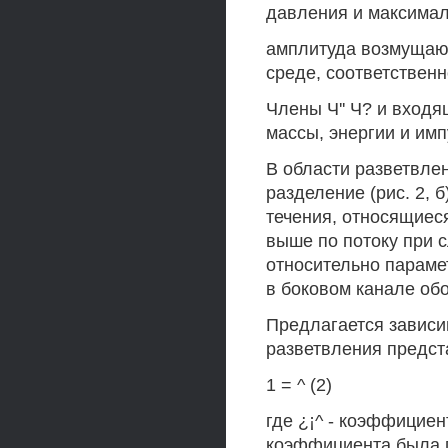
давления и максима
амплитуда возмущаю
среде, соответственн
Члены Ч'' Ч? и входя
массы, энергии и имп
В области разветвлен
разделение (рис. 2, 
течения, относящиес
выше по потоку при 
относительно параме
в боковом канале об
Предлагается зависим
разветвления предст
1 = ^ (2)
где ¿¡^ - коэффицие
коэффициента была 