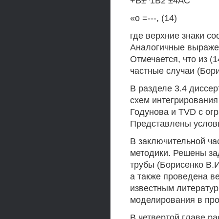
+В±^1В2 ±4АС
«о =---, (14)
где верхние знаки со
Аналогичные выражен
Отмечается, что из (
частные случаи (Бори
В разделе 3.4 диссе
схем интегрирования
Годунова и TVD с ог
Представлены услови
В заключительной ча
методики. Решены за
трубы (Борисенко В.И
а также проведена в
известным литератур
моделирования в про
В четвертой главе р