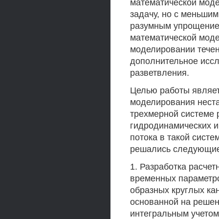
математической мод
задачу, но с меньши
разумным упрощение
математической моде
моделировании течен
дополнительное иссл
разветвления.
Целью работы являет
моделирования нест
трехмерной системе 
гидродинамических и
потока в такой сист
решались следующие
1. Разработка расче
временных параметро
образных круглых ка
основанной на решен
интегральным учетом