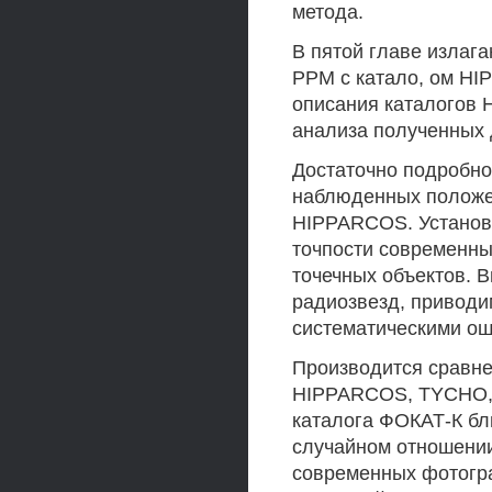
метода.
В пятой главе излаг
РРМ с катало, ом HI
описания каталогов
анализа полученных 
Достаточно подробно
наблюденных положен
HIPPARCOS. Установл
точпости современн
точечных объектов. В
радиозвезд, приводи
систематическими ош
Производится сравне
HIPPARCOS, TYCHO, A
каталога ФОКАТ-К бли
случайном отношении
современных фотогра