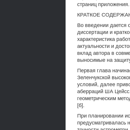
страниц приложения.
КРАТКОЕ СОДЕРЖА
Во введении дается 
диссертации и кратк
характеристика рабо
актуальности и дост
вклад автора в совме
выносимые на защиту
Первая глава начина
Зеленчукской высоко
условий, далее прив
аберраций ША Цейсс,
геометрическим метод
[б].
При планировании ис
предусматривалась 
точности астрометри-