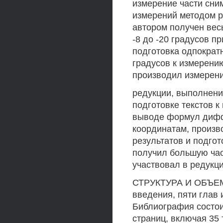
измерение части сним
измерений методом ре
автором получен вес
-8 до -20 градусов п
подготовка одпократн
градусов к измерени
производил измерени
редукции, выполнени
подготовке текстов к
выводе формул дифф
координатам, произв
результатов и подгот
получил большую час
участвовал в редукц
СТРУКТУРА И ОБЪЕМ
введения, пяти глав 
Библиография состои
страниц, включая 35 