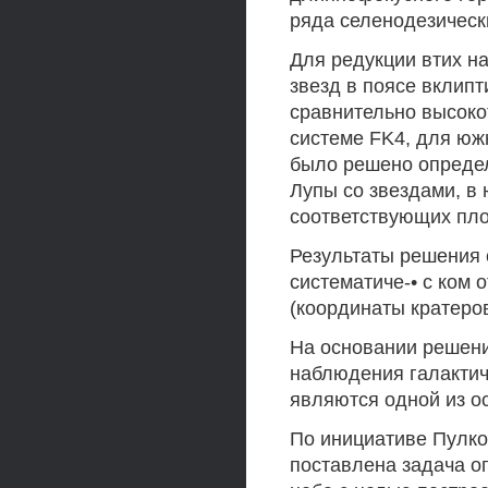
ряда селенодезических 
Для редукции втих 
звезд в поясе вклипт
сравнительно высоко
системе FK4, для южн
было решено определ
Лупы со звездами, в
соответствующих пло
Результаты решения 
систематиче-• с ком 
(координаты кратеров
На основании решен
наблюдения галактич
являются одной из ос
По инициативе Пулко
поставлена задача о