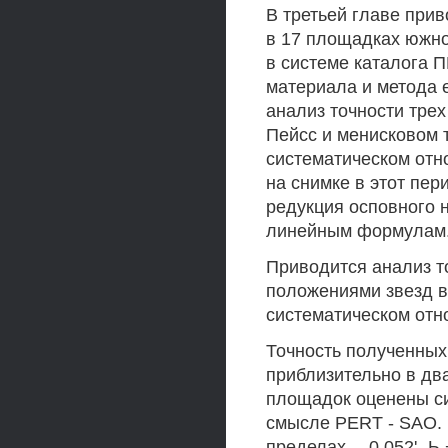
В третьей главе при
в 17 площадках южно
в системе каталога 
материала и метода 
анализ точности тре
Пейсс и менисковом т
систематическом отн
на снимке в этот пе
редукция осповного 
линейным формулам
Приводится анализ т
положениями звезд в 
систематическом отн
Точность полученных
приблизительно в два
площадок оценены си
смысле PERT - SAO. 
пределах —0.052' -Ь 