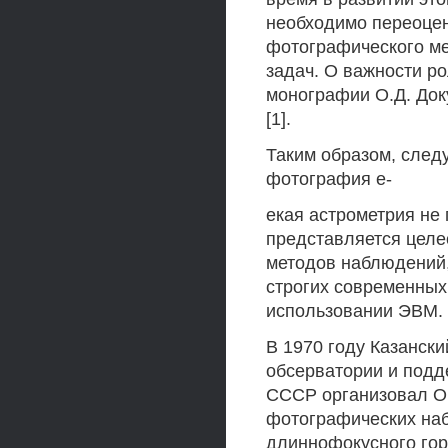
необходимо переоце
фотографического ме
задач. О важности р
монографии О.Д. Доку
[1].
Таким образом, след
фотография е-
екая астрометрия не 
представляется цел
методов наблюдений,
строгих современных
использовании ЭВМ.
В 1970 году Казанск
обсерватории и подд
СССР организовал О
фотографических на
длиннофокусного гор