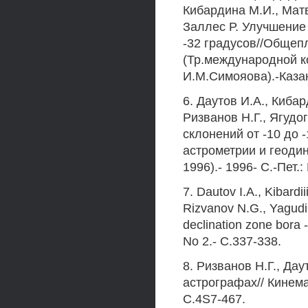
Кибардина М.И., Матв
Заллес Р. Улучшение
-32 градусов//Обще
(Тр.международной к
И.М.Симояова).-Казань
6. Даутов И.А., Киба
Ризванов Н.Г., Ягудо
склонений от -10 до
астрометрии и геодин
1996).- 1996- С.-Пет.
7. Dautov I.A., Kibardi
Rizvanov N.G., Yagudin
declination zone bora -
No 2.- C.337-338.
8. Ризванов Н.Г., Да
астрографах// Кинемат
C.4S7-467.