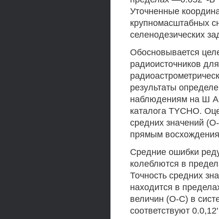
Уточненные координа
крупномасштабных сн
селенодезических задач
Обосновывается целе
радиоисточников для
радиоастрометрическ
результаты определе
наблюдениям на Ш А 
каталога TYCHO. Оце
средних значений (О-
прямым восхождениям
Средние ошибки ред
колеблются в предела
Точность средних зна
находится в предела
величин (О-С) в сист
соответствуют 0.0,12' 