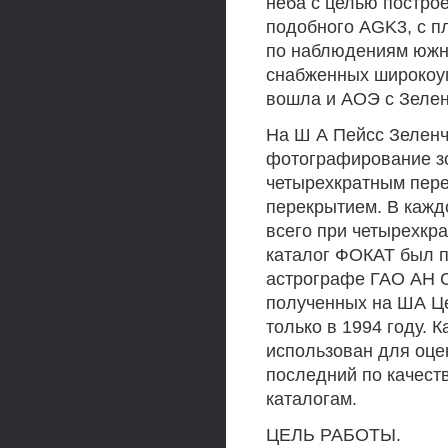
неба с целью постро
подобного AGK3, с п
по наблюдениям южно
снабженных широкоуг
вошла и АОЭ с Зелен
На Ш А Пейсс Зеленч
фотографирование зо
четырехкратным пере
перекрытием. В каждо
всего при четырехкра
каталог ФОКАТ был 
астрографе ГАО АН С
полученных на ША Це
только в 1994 году. 
использован для оцен
последний по качест
каталогам.
ЦЕЛЬ РАБОТЫ.