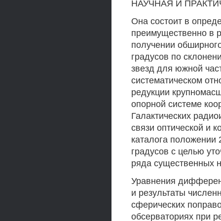
НАУЧНАЯ И ПРАКТИ
Она состоит в опред
преимущественно в 
получении обширного
градусов по склонен
звезд для южной част
систематическом отн
редукции крупномасш
опорной системе коо
Галактических радио
связи оптической и к
каталога положении 2
градусов с целью ут
ряда существенных н
Уравнения дифферен
и результаты числен
сферических поправо
обсерваториях при р