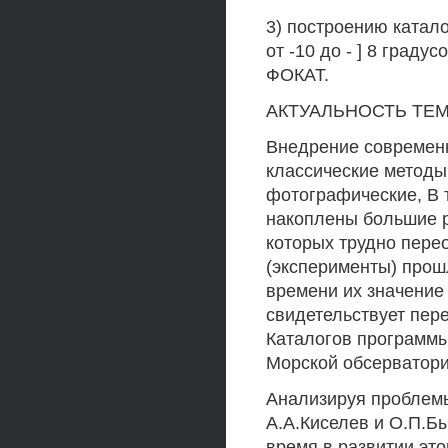
3) построению катал
от -10 до - ] 8 град
ФОКАТ.
АКТУАЛЬНОСТЬ ТЕ
Внедрение современн
классические методы
фотографические, В 
накоплены большие 
которых трудно перео
(эксперименты) прош
времени их значение 
свидетельствует пер
Каталогов программы
Морской обсерватории
Анализируя проблем
А.А.Киселев и О.П.Бы
время в развитии это