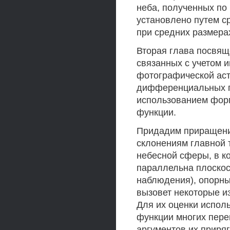
неба, полученных по
установлено путем с
при средних размерах
Вторая глава посвящ
связанных с учетом 
фотографической аст
дифференциальных по
использованием фор
функции.
Придадим приращения
склонениям главной то
небесной сферы, в ко
параллельна плоскос
наблюдения), опорных
вызовет некоторые и
Для их оценки испо
функции многих пер
аргументов их приря