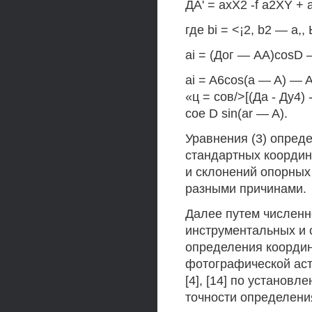
ДА' = ахХ2 -f a2XY + 
где bi = <¡2, b2 — а,, 
ai = (Дог — AA)cosD 
ai = A6cos(a — A) — AD
«ц = сов/>[(Да - Ду4) 
сое D sin(ar — A).
Уравнения (3) опре
стандартных координ
и склонений опорных
разными причинами.
Далее путем численн
инструментальных и 
определения коорди
фотографической аст
[4], [14] по установ
точности определени