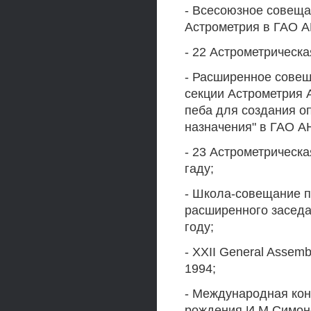
- Всесоюзное совеща
Астрометрия в ГАО А
- 22 Астрометрическ
- Расширенное сове
секции Астрометрия 
пеба для создания о
назначения" в ГАО А
- 23 Астрометричес
гаду;
- Школа-совещание 
расширенного заседа
году;
- XXII General Assemb
1994;
- Международная кон
рождения И.М.Симоно