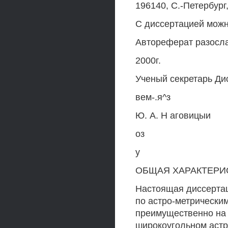
196140, С.-Петербург
С диссертацией можн
Автореферат разосл
2000г.
Ученый секретарь Ди
вем-.я^з
Ю. А. Н аговицыи
оз
у
ОБЩАЯ ХАРАКТЕРИ
Настоящая диссертац
по астро-метрическ
преимущественно на
широкоугольном астро