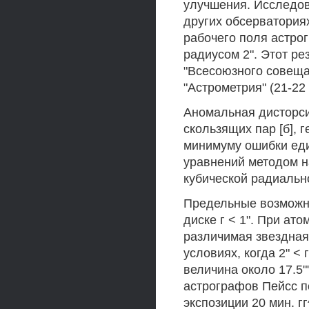
улучшения. Исследо
других обсерватория
рабочего поля астро
радиусом 2". Этот р
"Всесоюзного совеща
"Астрометрия" (21-22 
Аномальная дисторси
скользящих пар [б], 
минимуму ошибки ед
уравнений методом 
кубической радиально
Предельные возможн
диске г < 1". При ат
различимая звездная
условиях, когда 2" < 
величина около 17.5
астрографов Пейсс п
экспозиции 20 мин. г