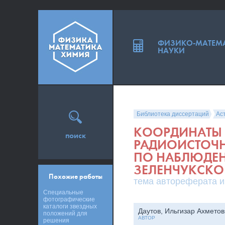
ФИЗИКО-МАТЕМ
НАУКИ
Библиотека диссертаций
Ас
КООРДИНАТЫ 
поиск
РАДИОИСТОЧН
ПО НАБЛЮДЕН
ЗЕЛЕНЧУКСКО
Похожие работы
тема автореферата и
Специальные
фотографические
каталоги звездных
Даутов, Ильгизар Ахметов
положений для
АВТОР
решения