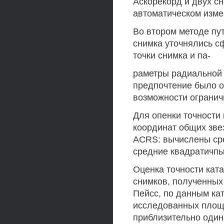
Аскорекорд и двух с
автоматическом измер
Во втором методе пу
снимка уточнялись с
точки снимка и па-
раметры радиальной 
предпочтение было от
возможности огранич
Для опенки точности
координат общих зве
ACRS: вычислены сре
средние квадратичпы
Оценка точности кат
снимков, полученных
Пейсс, по данным ка
исследованных площа
приблизительно один