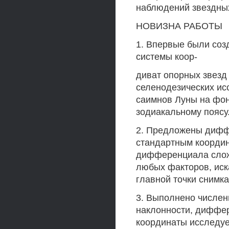
наблюдений звездных
НОВИЗНА РАБОТЫ
1. Впервые были соз
системы коор-
диват опорных звезд
селенодезических ис
саимнов Луны на фон
зодиакальному поясу
2. Предложены дифф
стандартным координ
дифференциала слож
любых факторов, ис
главной точки снимка
3. Выполнено числе
наклонности, диффе
координаты исследу