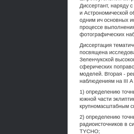
Диссертант, наряду с
и Астрономической о
одним ич основных и
процессе выполнени
фотографических на
Диссертация тематич
посвящена исследов
Зеленчукской высоко
сферических поправо
моделей. Вторая - ре
наблюдениям на III А
1) определению точн
южной части эклипти
крупномасштабным с
2) определению точн
радиоисточников в си
TYCHO;