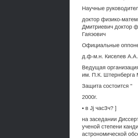
Научные руководител
доктор физико-матем
Дмитриевич доктор ф
Гаяэович
Официальные оппон
д.ф-м.н. Киселев A.A.
Ведущая организация
им. П.К. Штернберга
Защита состоится "
2000г.
• в Jj часЗч? ]
на заседании Диссер
ученой степени канд
астрономической обс