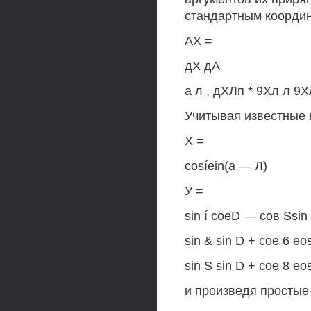
стандартным координ
АХ =
дХ дА
а л , дХЛп * 9Хл л 9Х
Учитывая известные 
X =
cosíein(a — Л)
У =
sin í соеD — сов Ssin
sin & sin D + сое 6 eo
sin S sin D + coe 8 eo
и произведя простые