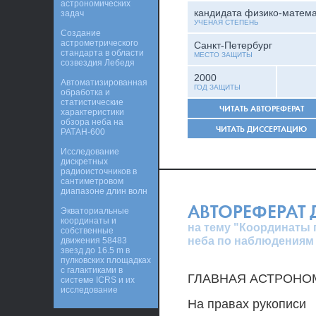
астрономических
кандидата физико-матема
задач
УЧЕНАЯ СТЕПЕНЬ
Создание
астрометрического
Санкт-Петербург
стандарта в области
МЕСТО ЗАЩИТЫ
созвездия Лебедя
2000
Автоматизированная
ГОД ЗАЩИТЫ
обработка и
статистические
ЧИТАТЬ АВТОРЕФЕРАТ
характеристики
обзора неба на
ЧИТАТЬ ДИССЕРТАЦИЮ
РАТАН-600
Исследование
дискретных
радиоисточников в
сантиметровом
диапазоне длин волн
АВТОРЕФЕРАТ
Экваториальные
координаты и
на тему "Координаты 
собственные
неба по наблюдениям 
движения 58483
звезд до 16.5 m в
пулковских площадках
с галактиками в
ГЛАВНАЯ АСТРОНО
системе ICRS и их
исследование
На правах рукописи