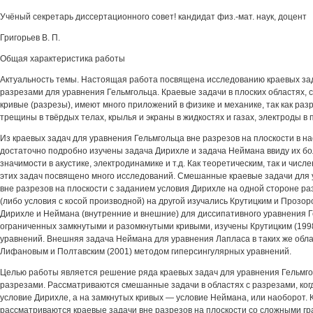
Учёный секретарь диссертационного совет! кандидат физ.-мат. наук, доцент
Григорьев В. П.
Общая характеристика работы
Актуальность темы. Настоящая работа посвящена исследованию краевых зада
разрезами для уравнения Гельмгольца. Краевые задачи в плоских областях,
кривые (разрезы), имеют много приложений в физике и механике, так как ра
трещины в твёрдых телах, крылья и экраны в жидкостях и газах, электроды в 
Из краевых задач для уравнения Гельмгольца вне разрезов на плоскости в н
достаточно подробно изучены задача Дирихле и задача Неймана ввиду их б
значимости в акустике, электродинамике и т.д. Как теоретическим, так и чи
этих задач посвящено много исследований. Смешанные краевые задачи для 
вне разрезов на плоскости с заданием условия Дирихле на одной стороне р
(либо условия с косой производной) на другой изучались Крутицким и Прозор
Дирихле и Неймана (внутренние и внешние) для диссипативного уравнения Г
ограниченных замкнутыми и разомкнутыми кривыми, изучены Крутицким (199
уравнений. Внешняя задача Неймана для уравнения Лапласа в таких же обла
Лифановым и Полтавским (2001) методом гиперсингулярных уравнений.
Целью работы является решение ряда краевых задач для уравнения Гельмгол
разрезами. Рассматриваются смешанные задачи в областях с разрезами, ког
условие Дирихле, а на замкнутых кривых — условие Неймана, или наоборот. К
рассматриваются краевые задачи вне разрезов на плоскости со сложными гр