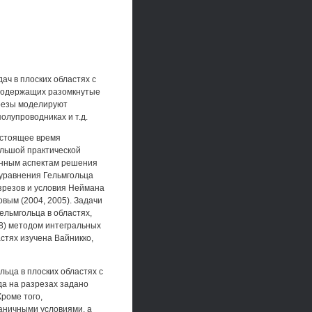
ч в плоских областях с
 содержащих разомкнутые
зрезы моделируют
полупроводниках и т.д.
астоящее время
ольшой практической
сленным аспектам решения
уравнения Гельмгольца
азрезов и условия Неймана
овым (2004, 2005). Задачи
ельмгольца в областях,
8) методом интегральных
стях изучена Вайникко,
ьца в плоских областях с
да на разрезах задано
роме того,
аничными условиями, а