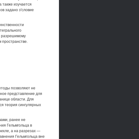
а также изучается
ов задано з'словие
динственности
нтегрального
но разрешимому
 пространстве.
етоды позволяют не
ьное представление для
анице области. Для
ся теория сингулярных
ами, ранее не
ния Гельмгольца в
рихле, а на разрезах —
авнения Гельмгольца вне