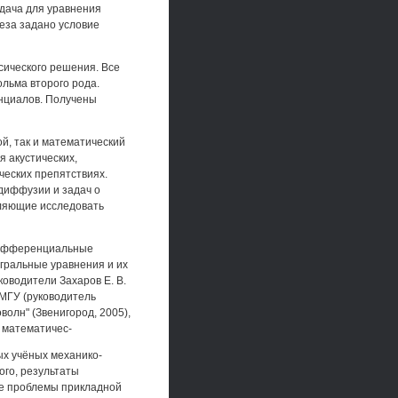
адача для уравнения
реза задано условие
сического решения. Все
льма второго рода.
енциалов. Получены
й, так и математический
 акустических,
ческих препятствиях.
диффузии и задач о
оляющие исследовать
Дифференциальные
егральные уравнения и их
оводители Захаров Е. В.
 МГУ (руководитель
волн" (Звенигород, 2005),
 математичес-
ых учёных механико-
ого, результаты
ые проблемы прикладной