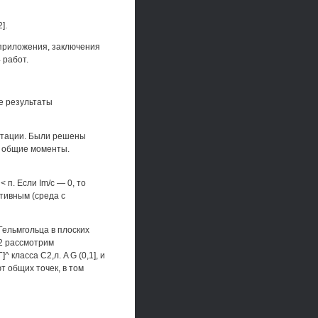
].
 приложения, заключения
 работ.
е результаты
ртации. Были решены
ь общие моменты.
< п. Если Im/c — 0, то
ативным (среда с
Гельмгольца в плоских
R2 рассмотрим
 класса С2,л. A G (0,1], и
ют общих точек, в том