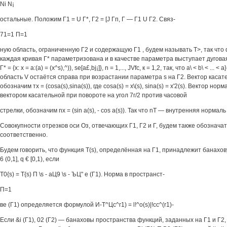
Ni N¡
остальные. Положим Г1 = U Г*, Г2 = [J Гп, Г — Г1 U Г2. Связ-
71=1 П=1
ную область, ограниченную Г2 и содержащую Г1 , будем называть Т>, так что d
каждая кривая Г* параметризована и в качестве параметра выступает дуговая 
Г* = {х: х = а:(а) = (x^s),^)), se[a£,bj¡]}, n = 1,..., JVfc, к = 1,2, так, что а\ < b\ < ... < a
область V остаётся справа при возрастании параметра s на Г2. Вектор касате
обозначим тх = (cosa(s),sina(s)), где cosa(s) = x\(s), sina(s) = x'2(s). Вектор н
вектором касательной при повороте на угол 7г/2 против часовой
стрелки, обозначим nx = (sin a(s), - cos a(s)). Так что nT — внутренняя нормаль 
Совокупности отрезков оси Оз, отвечающих Г1, Г2 и Г, будем также обозначать
соответственно.
Будем говорить, что функция T(s), определённая на Г1, принадлежит банахову
6 (0,1], q € [0,1), если
T0{s) = T{s) П \s - аЦ9 \s - ЪЦ" e (Г1). Норма в пространст-
П=1
ве (Г1) определяется формулой И-Т^Цс^г1) = l!^o(s)|!cc^(r1)-
Если &i (Г1), 02 (Г2) — банаховы пространства функций, заданных на Г1 и Г2,