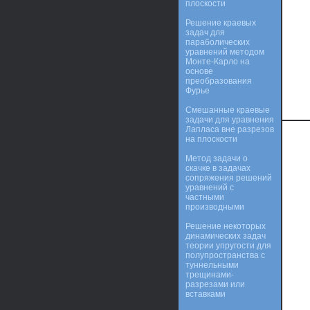
плоскости
Решение краевых
задач для
параболических
уравнений методом
Монте-Карло на
основе
преобразования
Фурье
Смешанные краевые
задачи для уравнения
Лапласа вне разрезов
на плоскости
Метод задачи о
скачке в задачах
сопряжения решений
уравнений с
частными
производными
Решение некоторых
динамических задач
теории упругости для
полупространства с
туннельными
трещинами-
разрезами или
вставками