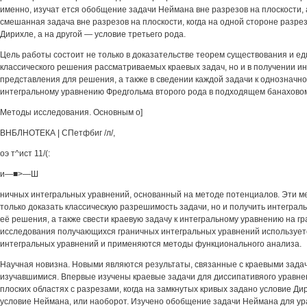
именно, изучат ется обобщение задачи Неймана вне разрезов на плоскости, 
смешанная задача вне разрезов на плоскости, когда на одной стороне разрез
Дирихле, а на другой — условие третьего рода.
Цель работы состоит не только в доказательстве теорем существования и е
классического решения рассматриваемых краевых задач, но и в получении и
представления для решения, а также в сведении каждой задачи к однознач
интегральному уравнению Фредгольма второго рода в подходящем банаховом
Методы исследования. Основным о]
ВНБЛНОТЕКА | СПетфбиг /л/,
оэ т^ист 11/(:
и—■>—Ш
ничных интегральных уравнений, основанный на методе потенциалов. Эти м
только доказать классическую разрешимость задачи, но и получить интеграл
её решения, а также свести краевую задачу к интегральному уравнению на гр
исследования получающихся граничных интегральных уравнений использует
интегральных уравнений и применяются методы функционального анализа.
Научная новизна. Новыми являются результаты, связанные с краевыми задач
изучавшимися. Впервые изучены краевые задачи для диссипативяого уравне
плоских областях с разрезами, когда на замкнутых кривых задано условие Ди
условие Неймана, или наоборот. Изучено обобщение задачи Неймана для ур