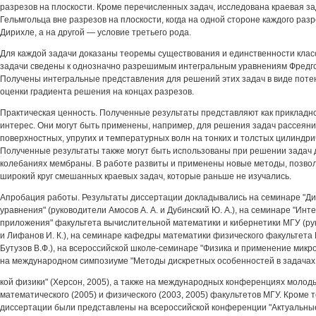
разрезов на плоскости. Кроме перечисленных задач, исследована краевая з
Гельмгольца вне разрезов на плоскости, когда на одной стороне каждого раз
Дирихле, а на другой — условие третьего рода.
Для каждой задачи доказаны теоремы существования и единственности клас
задачи сведены к однозначно разрешимым интегральным уравнениям Фредго
Получены интегральные представления для решений этих задач в виде пот
оценки градиента решения на концах разрезов.
Практическая ценность. Полученные результаты представляют как прикладно
интерес. Они могут быть применены, например, для решения задач рассеяния
поверхностных, упругих и температурных волн на тонких и толстых цилиндри
Полученные результаты также могут быть использованы при решении задач 
колебаниях мембраны. В работе развиты и применены новые методы, позв
широкий круг смешанных краевых задач, которые раньше не изучались.
Апробация работы. Результаты диссертации докладывались на семинаре "
уравнения" (руководители Амосов А. А. и Дубинский Ю. А.), на семинаре "Инт
приложения" факультета вычислительной математики и кибернетики МГУ (рук
и Лифанов И. К.), на семинаре кафедры математики физического факультета
Бутузов В.Ф.), на всероссийской школе-семинаре "Физика и применение микро
на международном симпозиуме "Методы дискретных особенностей в задачах
кой физики" (Херсон, 2005), а также на международных конференциях молод
математического (2005) и физического (2003, 2005) факультетов МГУ. Кроме т
диссертации были представлены на всероссийской конференции "Актуальн