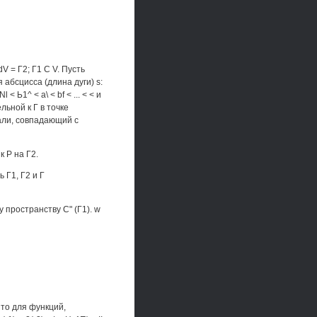
V = Г2; Г1 С V. Пусть
абсцисса (длина дуги) s:
}Nl < Ь1^ < а\ < bf < ... < < и
льной к Г в точке
ормали, совпадающий с
к Р на Г2.
 Г1, Г2 и Г
 пространству С" (Г1). w
 то для функций,