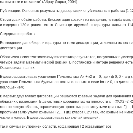
математики и механики" (Абрау-Дюрсо, 2004).
Публикации. Основные результаты диссертации опубликованы в работах [1-12
Структура и объём работы. Диссертация состоит из введения, четырёх глав,
и содержит 120 страниц текста. Список цитируемой литературы включает 114
Содержание работы
Во введении дан обзор литературы по теме диссертации, изложены основны
диссертации.
Обратимся к систематическому изложению результатов, полученных в диссе
четыре задачи математической физики. В постановке и методе решения ест
Остановимся на них.
Будем рассматривать уравнение Г'ельмгольца Аи + к2 и = 0, где к ф 0, 0 < arg к 
уравнение Гельмгольца будем называть волновым, а если Im к > 0, то диссип
поглощением).
В первых двух главах диссертации решаются краевые задачи для уравнения 
областях с разрезами. В декартовых координатах на плоскости х = (Х\:Х2) € 
многосвязную область, ограниченную простыми разомкнутыми кривыми Г}...., Г]^
простыми замкнутыми кривыми Г2,..., Гдг2 класса С2'0 так, что кривые не име
числе и концов. Будем рассматривать как случай внешней,
так и случай внутренней области, когда кривая Г2 охватывает все