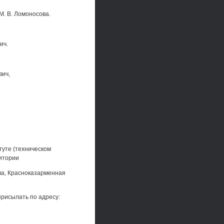
М. В. Ломоносова.
ич.
вич,
туте (техническом
дитории
ва, Красноказарменная
присылать по адресу: