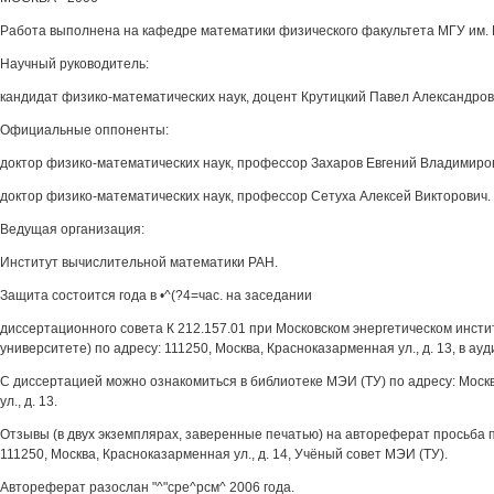
Работа выполнена на кафедре математики физического факультета МГУ им. 
Научный руководитель:
кандидат физико-математических наук, доцент Крутицкий Павел Александров
Официальные оппоненты:
доктор физико-математических наук, профессор Захаров Евгений Владимиро
доктор физико-математических наук, профессор Сетуха Алексей Викторович.
Ведущая организация:
Институт вычислительной математики РАН.
Защита состоится года в •^(?4=час. на заседании
диссертационного совета К 212.157.01 при Московском энергетическом инсти
университете) по адресу: 111250, Москва, Красноказарменная ул., д. 13, в ау
С диссертацией можно ознакомиться в библиотеке МЭИ (ТУ) по адресу: Моск
ул., д. 13.
Отзывы (в двух экземплярах, заверенные печатью) на автореферат просьба 
111250, Москва, Красноказарменная ул., д. 14, Учёный совет МЭИ (ТУ).
Автореферат разослан "^"сре^рсм^ 2006 года.