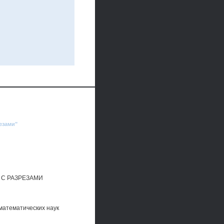
езами"
 С РАЗРЕЗАМИ
математических наук