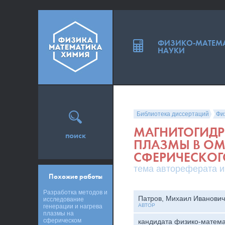
ФИЗИКО-МАТЕМ
НАУКИ
Библиотека диссертаций
Фи
МАГНИТОГИД
поиск
ПЛАЗМЫ В О
СФЕРИЧЕСКОГ
тема автореферата и
Похожие работы
Разработка методов и
Патров, Михаил Иванович
исследование
АВТОР
генерации и нагрева
плазмы на
сферическом
кандидата физико-матема