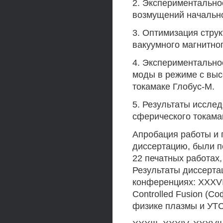
2. Экспериментально
возмущений начально
3. Оптимизация стру
вакуумного магнитно
4. Экспериментально
моды в режиме с вы
токамаке Глобус-М.
5. Результаты иссле
сферического токама
Апробация работы и 
диссертацию, были по
22 печатных работах,
Результаты диссерта
конференциях: XXXVI
Controlled Fusion (С
физике плазмы и УТС 