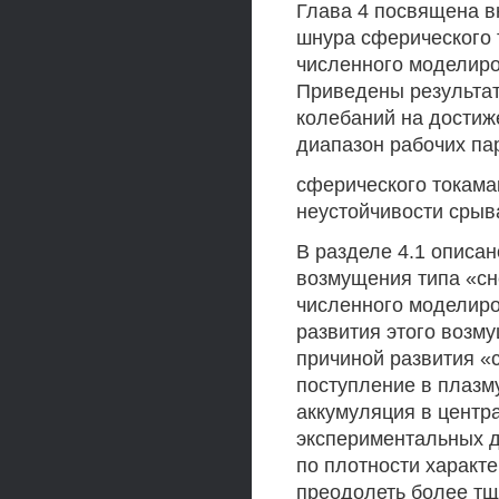
Глава 4 посвящена в
шнура сферического 
численного моделиро
Приведены результа
колебаний на достиж
диапазон рабочих па
сферического токама
неустойчивости срыв
В разделе 4.1 описа
возмущения типа «сн
численного моделир
развития этого возм
причиной развития «с
поступление в плазм
аккумуляция в центр
экспериментальных д
по плотности характ
преодолеть более тщ