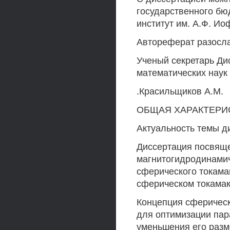
государственного бю
институт им. А.Ф. И
Автореферат разосла
Ученый секретарь Ди
математических наук
.Красильщиков A.M.
ОБЩАЯ ХАРАКТЕРИ
Актуальность темы д
Диссертация посвящ
магнитогидродинамич
сферического токама
сферическом токамаке
Концепция сферическ
для оптимизации пар
уменьшения его разм