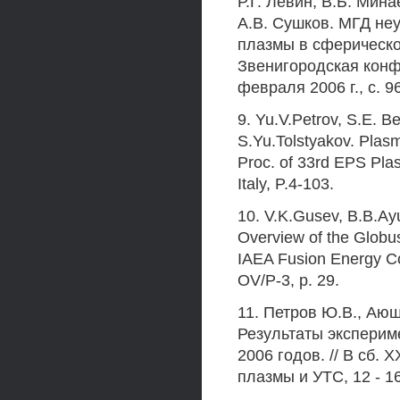
Р.Г. Левин, В.Б. Мин
А.В. Сушков. МГД не
плазмы в сферическом
Звенигородская конф
февраля 2006 г., с. 9
9. Yu.V.Petrov, S.E. Be
S.Yu.Tolstyakov. Plasm
Proc. of 33rd EPS Pla
Italy, P.4-103.
10. V.K.Gusev, B.B.Ayus
Overview of the Globus
IAEA Fusion Energy C
OV/P-3, p. 29.
11. Петров Ю.В., Аюши
Результаты эксперим
2006 годов. // В сб.
плазмы и УТС, 12 - 16