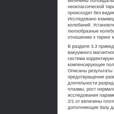
величины полоидальн
неоклассической тир
происходит без види
Исследовано взаимо
колебаний. Установл
пилообразные колеб
отношению к тиринг 
В разделе 3.3 приве
вакуумного магнитног
система корректирую
компенсирующее поле
Описаны результаты 
предотвращение разв
длительности разряд
плазмы, рост нормал
исследования параме
2/1 от величины плот
дополняющие базу да