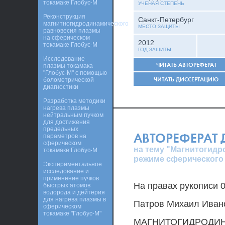
токамаке Глобус-М
УЧЕНАЯ СТЕПЕНЬ
Реконструкция
Санкт-Петербург
магнитногидродинамического
МЕСТО ЗАЩИТЫ
равновесия плазмы
на сферическом
2012
токамаке Глобус-М
ГОД ЗАЩИТЫ
Исследование
ЧИТАТЬ АВТОРЕФЕРАТ
плазмы токамака
"Глобус-М" с помощью
ЧИТАТЬ ДИССЕРТАЦИЮ
болометрической
диагностики
Разработка методики
нагрева плазмы
нейтральным пучком
для достижения
предельных
АВТОРЕФЕРАТ
параметров на
сферическом
на тему "Магнитогид
токамаке Глобус-М
режиме сферического 
Экспериментальное
исследование и
применение пучков
На правах рукописи 
быстрых атомов
водорода и дейтерия
для нагрева плазмы в
Патров Михаил Иван
сферическом
токамаке "Глобус-М"
МАГНИТОГИДРОДИ