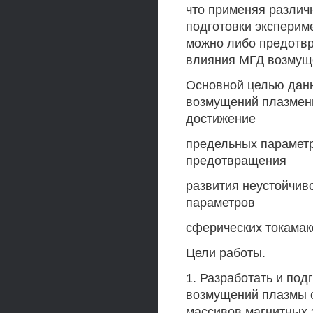
что применяя различ
подготовки экспериме
можно либо предотвр
влияния МГД возмущ
Основной целью дан
возмущений плазменн
достижение
предельных параметр
предотвращения
развития неустойчив
параметров
сферических токамак
Цели работы.
1. Разработать и под
возмущений плазмы с
массивов магнитных 