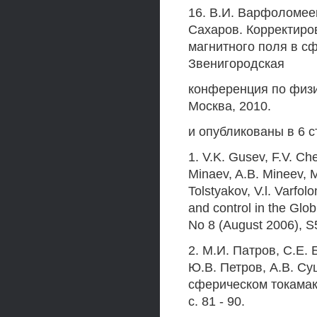
16. В.И. Варфоломеев
Сахаров. Корректиро
магнитного поля в сф
Звенигородская
конференция по физик
Москва, 2010.
и опубликованы в 6 
1. V.K. Gusev, F.V. Ch
Minaev, A.B. Mineev, M
Tolstyakov, V.l. Varfol
and control in the Glob
No 8 (August 2006), 
2. М.И. Патров, C.E. 
Ю.В. Петров, A.B. Су
сферическом токамаке
с. 81 - 90.