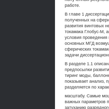
работе.
В главе 1 диссертац
полученных на сфери
развития винтовых н
токамака Глобус-М, а
условия проведения 
основных МГД возму
сферических токамак
задачи диссертацион
В разделе 1.1 описа
предпосылки развити
тиринг моды, баллон
показывает анализ, 
разделяется по хара
масштабу. Самые мощ
важных параметров п
затуханию разрядног