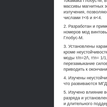
токамака Глобус-М,
массивы магнитных з
излучения, позволяю
числами т<6 и я<4.
2. Разработан и при
номеров мод винтов
Глобус-М.
3. Установлены хара
кроме неустойчивост
моды т/п=2/\, т!п= 1
перезамыкание силов
приводить к окончани
4. Изучены неустойч
что развиваются МГД
5. Изучено влияние 
разряда и установле
и длительного подде