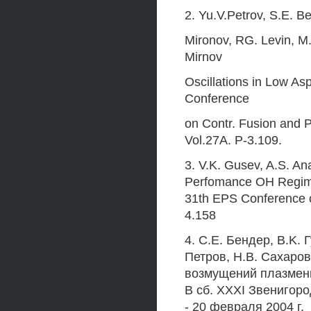
2. Yu.V.Petrov, S.E. B
Mironov, RG. Levin, M.
Mirnov
Oscillations in Low As
Conference
on Contr. Fusion and 
Vol.27A. P-3.109.
3. V.K. Gusev, A.S. Ana
Perfomance OH Regimes
31th EPS Conference 
4.158
4. C.E. Бендер, B.K. 
Петров, Н.В. Сахаро
возмущений плазменн
В сб. XXXI Звенигор
- 20 февраля 2004 г.