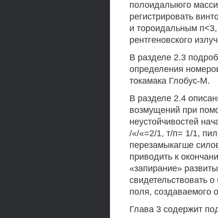
полоидалыюго массив
регистрировать винт
и тороидальным п<3, 
рентгеновского излуч
В разделе 2.3 подро
определения номеро
токамака Глобус-М.
В разделе 2.4 описа
возмущений при помо
неустойчивостей нач
/«/«=2/1, т/п= 1/1, 
перезамыкагше силов
приводить к окончан
«запирание» развиты
свидетельствовать о
поля, создаваемого 
Глава 3 содержит по