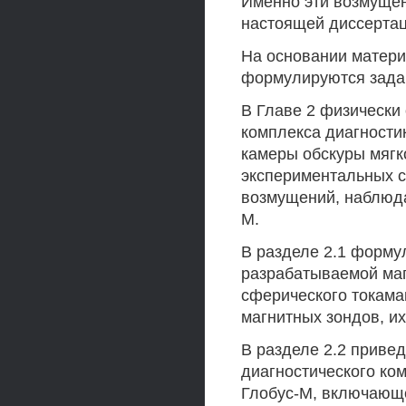
Именно эти возмуще
настоящей диссертац
На основании материа
формулируются зада
В Главе 2 физически
комплекса диагности
камеры обскуры мягк
экспериментальных с
возмущений, наблюда
М.
В разделе 2.1 форму
разрабатываемой ма
сферического токама
магнитных зондов, их
В разделе 2.2 приве
диагностического ко
Глобус-М, включающе