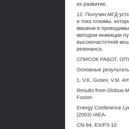
их развитие.
12. Получен МГД уст
и тока плазмы, котор
мишени в проводимы
методом инжекции пу
высокочастотной мощ
резонанса.
СПИСОК РАБОТ, О
Основные результаты
1. V.K. Gusev, V.M. Amo
Results from Globus-M
Fusion
Energy Conference Ly
(2003) IAEA-
CN-94, EX/P3-10.