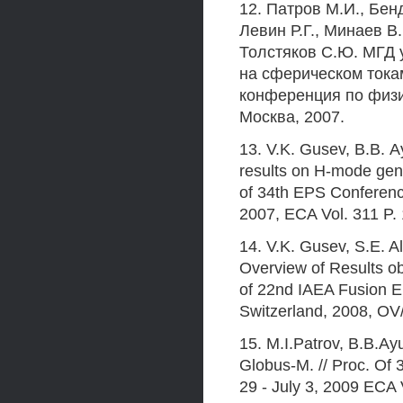
12. Патров М.И., Бенд
Левин Р.Г., Минаев В
Толстяков С.Ю. МГД 
на сферическом тока
конференция по физик
Москва, 2007.
13. V.K. Gusev, В.В. Ayu
results on H-mode gene
of 34th EPS Conferenc
2007, ECA Vol. 311 P. 
14. V.K. Gusev, S.E. Ale
Overview of Results ob
of 22nd IAEA Fusion E
Switzerland, 2008, OV/
15. M.I.Patrov, B.B.Ay
Globus-M. // Proc. Of
29 - July 3, 2009 ECA 