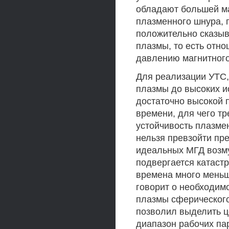
обладают большей ма
плазменного шнура, 
положительно сказыв
плазмы, то есть отн
давлению магнитного 
Для реализации УТС
плазмы до высоких и
достаточно высокой п
времени, для чего т
устойчивость плазмен
нельзя превзойти пр
идеальных МГД возму
подвергается катаст
времена много меньш
говорит о необходим
плазмы сферическог
позволил выделить 
диапазон рабочих пар