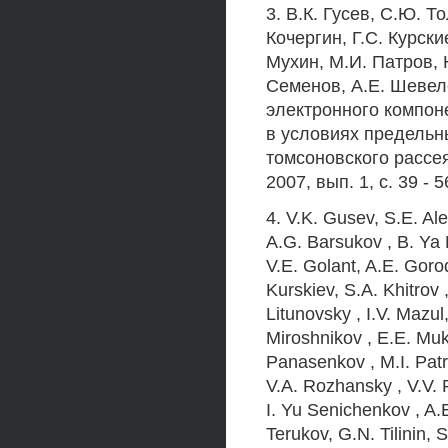
3. В.К. Гусев, С.Ю. 
Кочергин, Г.С. Курски
Мухин, М.И. Патров, 
Семенов, А.Е. Шевеле
электронного компон
в условиях предельн
томсоновского рассея
2007, вып. 1, с. 39 - 5
4. V.K. Gusev, S.E. Ale
A.G. Barsukov , B. Ya 
V.E. Golant, A.E. Goro
Kurskiev, S.A. Khitrov
Litunovsky , I.V. Mazul
Miroshnikov , E.E. Muk
Panasenkov , M.I. Patr
V.A. Rozhansky , V.V. 
I. Yu Senichenkov , A.E
Terukov, G.N. Tilinin, 