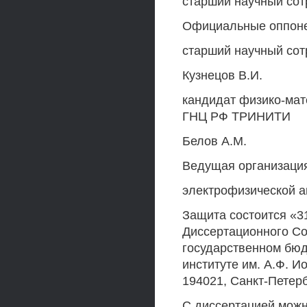
старший научный сотр
Официальные оппонен
старший научный сот
Кузнецов В.И.
кандидат физико-мат
ГНЦ РФ ТРИНИТИ
Белов A.M.
Ведущая организация
электрофизической а
Защита состоится «31
Диссертационного Со
государственном бюд
институте им. А.Ф. 
194021, Санкт-Петерб
С диссертацией можн