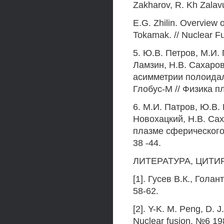
Zakharov, R. Kh Zalavu
E.G. Zhilin. Overview 
Tokamak. // Nuclear Fu
5. Ю.В. Петров, М.И.
Ламзин, Н.В. Сахаров
асимметрии полоидал
Глобус-М // Физика пл
6. М.И. Патров, Ю.В. 
Новохацкий, Н.В. Сах
плазме сферического т
38 -44.
ЛИТЕРАТУРА, ЦИТИ
[1]. Гусев В.К., Голан
58-62.
[2]. Y-K. М. Peng, D. J
Nuclear fusion. №6 19