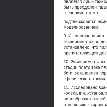
является лишь технол
бьггь преодолен тща
эксперименту, что
подтверждается экс
моделированием.
9. Исследована инте
экспериментах по до
Установлено, что пи
препятствующим дос
10. Экспериментальн
стадии плато тока п
бета. Установлен по
сферического токама
11. Исследовано вза
колебаний. Установле
пилообразные колеб
отношению к тиринг 