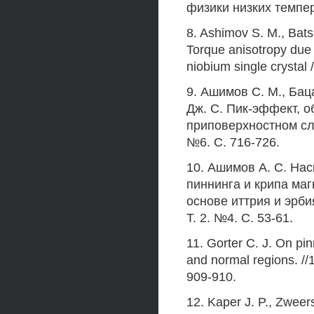
физики низких темпера
8. Ashimov S. M., Batsa
Torque anisotropy due 
niobium single crystal 
9. Ашимов С. M., Бац
Дж. С. Пик-эффект, 
приповерхностном сло
№6. С. 716-726.
10. Ашимов А. С. Нас
пиннинга и крипа ма
основе иттрия и эрби
Т. 2. №4. С. 53-61.
11. Gorter С. J. On pi
and normal regions. //1
909-910.
12. Kaper J. P., Zweer