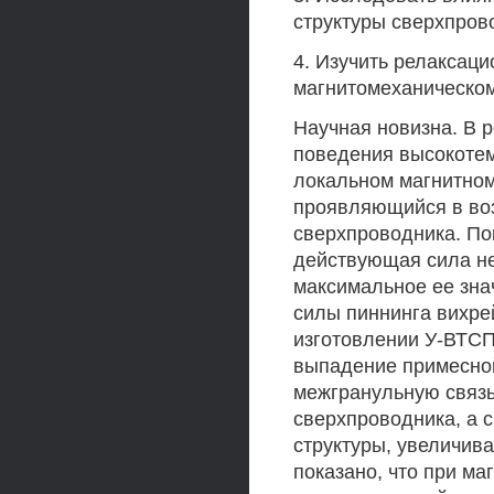
структуры сверхпров
4. Изучить релаксац
магнитомеханическо
Научная новизна. В 
поведения высокоте
локальном магнитном
проявляющийся в во
сверхпроводника. По
действующая сила не
максимальное ее зна
силы пиннинга вихрей
изготовлении У-ВТСП
выпадение примесной
межгранульную связь,
сверхпроводника, а 
структуры, увеличив
показано, что при м