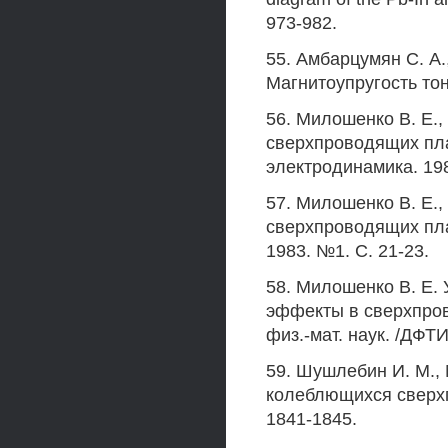
973-982.
55. Амбарцумян С. А.
Магнитоупругость тон
56. Милошенко В. Е.
сверхпроводящих плас
электродинамика. 198
57. Милошенко В. Е.
сверхпроводящих пла
1983. №1. С. 21-23.
58. Милошенко В. Е.
эффекты в сверхпрово
физ.-мат. наук. /ДФТИ
59. Шушлебин И. М.,
колеблющихся сверхпр
1841-1845.