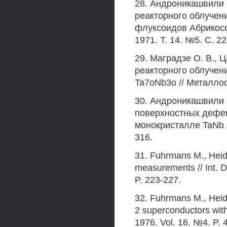
28. Андроникашвили 
реакторного облучен
флуксоидов Абрикосо
1971. Т. 14. №5. С. 2
29. Маградзе О. В., 
реакторного облучен
Ta7oNb3o // Металлофи
30. Андроникашвили Э
поверхностных дефек
монокристалле TaNb /
316.
31. Fuhrmans М., Heide
measurements // Int. D
P. 223-227.
32. Fuhrmans M., Heiden
2 superconductors with
1976. Vol. 16. №4. P. 