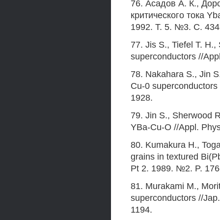
76. Асадов А. К., До
критического тока Y
1992. Т. 5. №3. С. 434
77. Jis S., Tiefel Т. Н
superconductors //Appl
78. Nakahara S., Jin S
Cu-0 superconductors /
1928.
79. Jin S., Sherwood R
YBa-Cu-O //Appl. Phys.
80. Kumakura H., Togan
grains in textured Bi(
Pt 2. 1989. №2. P. 176
81. Murakami M., Morit
superconductors //Jap. 
1194.