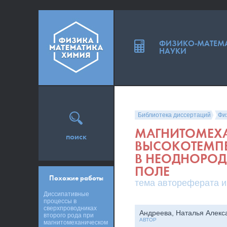
ФИЗИКО-МАТЕМ
НАУКИ
Библиотека диссертаций
Фи
МАГНИТОМЕХА
поиск
ВЫСОКОТЕМПЕ
В НЕОДНОРО
ПОЛЕ
Похожие работы
тема автореферата и
Диссипативные
процессы в
сверхпроводниках
Андреева, Наталья Алекс
второго рода при
АВТОР
магнитомеханическом