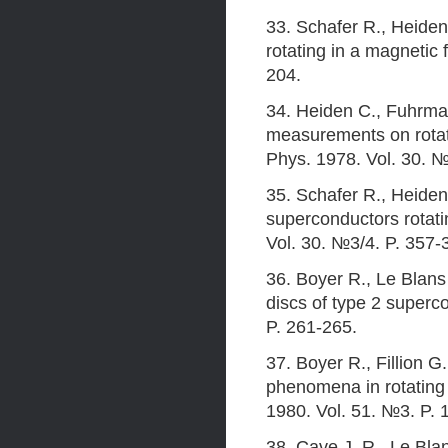
33. Schafer R., Heiden
rotating in a magnetic 
204.
34. Heiden C., Fuhrma
measurements on rotati
Phys. 1978. Vol. 30. №
35. Schafer R., Heiden 
superconductors rotati
Vol. 30. №3/4. P. 357-
36. Boyer R., Le Blans 
discs of type 2 superc
P. 261-265.
37. Boyer R., Fillion 
phenomena in rotating 
1980. Vol. 51. №3. P. 
38. Cave J. R., Le Bla