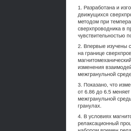
1. Разработана и из
движущихся сверхпро
методом при темпера
сверхпроводника в пр
чувствительностью по
2. Впервые изучены 
на границе сверхпро
магнитомеханический
изменения взаимодей
межгранульной среде
3. Показано, что из
от 6.86 до 6.5 меняе
межгранульной среды
гранулах.
4. В условиях магни
релаксационный проц
набором времен релак