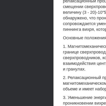
релаксационный про
смещении сверхпрово
величину (3 - 20)-10"
обнаружено, что про
сопровождается умен
пиннинга вихря, кот
Основные положения 
1. Магнитомеханичес
границе сверхпрово
сверхпроводников, к
взаимодействия цент
и гранулах.
2. Релаксационный п
магнитомеханическом
объеме и имеет набор
3. Уменьшение энерг
проникновении вихре