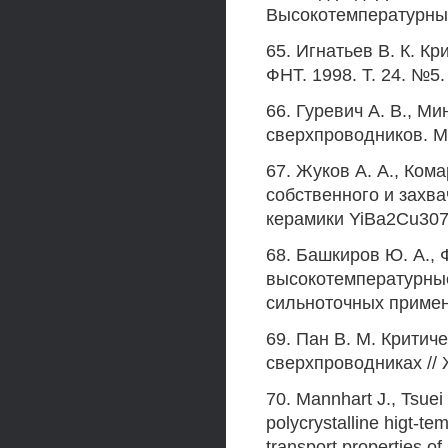
Высокотемпературные 
65. Игнатьев В. К. Кр
ФНТ. 1998. Т. 24. №5.
66. Гуревич А. В., Ми
сверхпроводников. М.
67. Жуков А. А., Ком
собственного и захва
керамики YiBa2Cu307.
68. Башкиров Ю. А.,
высокотемпературны
сильноточных примене
69. Пан В. М. Критич
сверхпроводниках // 
70. Mannhart J., Tsuei С
polycrystalline higt-t
transport properties of