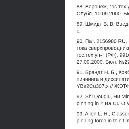
88. Воронеж, гос.тех.
Опубл. 10.09.2000. Б
89. Шмидт В. В. Введ
с.
90. Пат. 2156980 RU,
тока сверхпроводника
гос.тех.ун-т (РФ). 99
27.09.2000. Бюл. №27
91. Брандт Н. Б., Ков
пиннинга и диссипат
YBa2Cu307.x // ЖЭТФ.
92. Shi Douglu, Ни Mi
pinning in Y-Ba-Cu-O /
93. Allen L. H., Class
pinning force in thin f