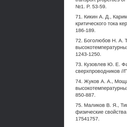
№1. P. 53-59.
71. Кикин А. Д., Кар
критического тока кер
186-189.
72. Боголюбов Н. А. 
высокотемпературных 
1243-1250.
73. Кузовлев Ю. Е. 
сверхпроводников //П
74. Жуков А. А., Мощ
высокотемпературных 
850-887.
75. Маликов В. Я., Т
физические свойства 
17541757.