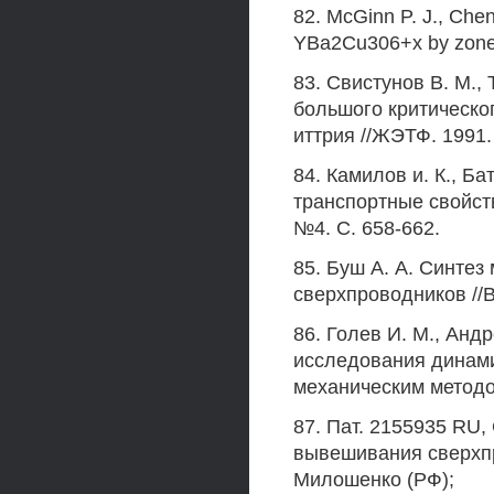
82. McGinn P. J., Chen
YBa2Cu306+x by zone m
83. Свистунов В. M., 
большого критическо
иттрия //ЖЭТФ. 1991.
84. Камилов и. К., Ба
транспортные свойств
№4. С. 658-662.
85. Буш А. А. Синте
сверхпроводников //В
86. Голев И. М., Анд
исследования динами
механическим методом
87. Пат. 2155935 RU,
вывешивания сверхпро
Милошенко (РФ);