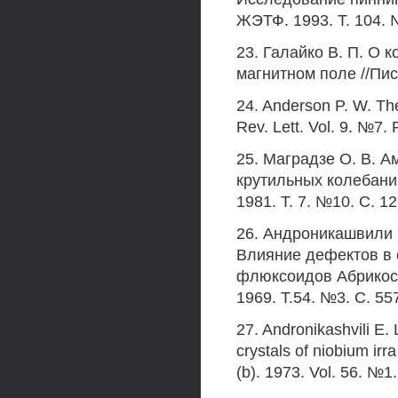
ЖЭТФ. 1993. Т. 104. 
23. Галайко В. П. О 
магнитном поле //Пис
24. Anderson P. W. The
Rev. Lett. Vol. 9. №7. 
25. Маградзе О. В. 
крутильных колебаний
1981. Т. 7. №10. С. 1
26. Андроникашвили Э.
Влияние дефектов в 
флюксоидов Абрикосо
1969. Т.54. №3. С. 55
27. Andronikashvili Е. 
crystals of niobium irr
(b). 1973. Vol. 56. №1.