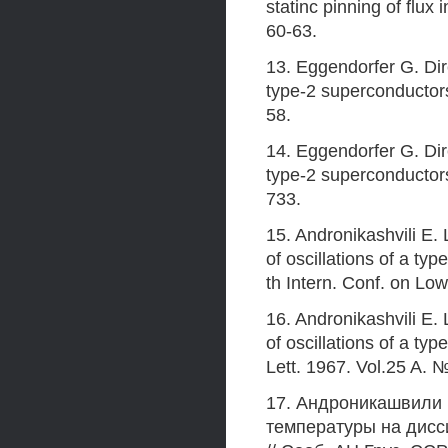
statinc pinning of flux
60-63.
13. Eggendorfer G. Di
type-2 superconductors 
58.
14. Eggendorfer G. Di
type-2 superconductors
733.
15. Andronikashvili E.
of oscillations of a ty
th Intern. Conf. on Lo
16. Andronikashvili E.
of oscillations of a ty
Lett. 1967. Vol.25 A. №
17. Андроникашвили Э
температуры на дисс