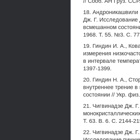
// Сооб. АН Груз. ССР.
18. Андроникашвили Э
Дж. Г. Исследование
всмешанном состояни
1968. Т. 55. №3. С. 7
19. Гиндин И. А., Ков
измерения низкочаст
в интервале температу
1397-1399.
20. Гиндин Н. А., Сто
внутреннее трение в
состоянии // Укр. физ.
21. Чигвинадзе Дж. 
монокристаллических
Т. 63. В. 6. С. 2144-21
22. Чигвинадзе Дж. Г.
Исследование пиннин