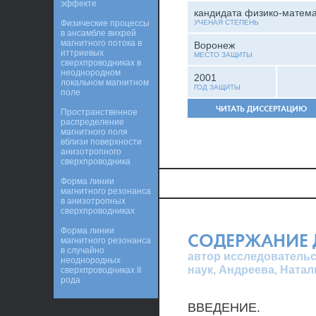
эффекте
кандидата физико-матема
Физические процессы
УЧЕНАЯ СТЕПЕНЬ
в ансамбле вихрей
магнитного потока в
Воронеж
иттриевых
МЕСТО ЗАЩИТЫ
сверхпроводниках в
неоднородном
2001
локальном магнитном
ГОД ЗАЩИТЫ
поле
ЧИТАТЬ ДИССЕРТАЦИЮ
Пространственное
распределение
магнитного поля
вблизи поверхности
анизотропного
сверхпроводника
Форма линии
магнитного резонанса
в анизотропных
сверхпроводниках
Форма линии
СОДЕРЖАНИЕ 
магнитного резонанса
в случайно
автор исследовательс
неоднородных
наук, Андреева, Ната
сверхпроводниках II
рода
ВВЕДЕНИЕ.