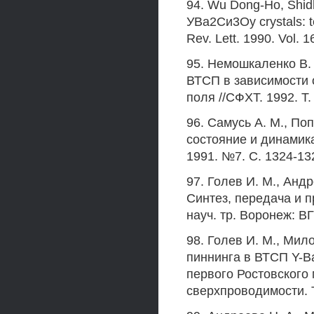
94. Wu Dong-Ho, Shidhar
УВа2Си3Оу crystals: t
Rev. Lett. 1990. Vol. 
95. Немошкаленко В. 
ВТСП в зависимости 
поля //СФХТ. 1992. Т.
96. Самусь А. М., Поп
состояние и динамик
1991. №7. С. 1324-13
97. Голев И. М., Анд
Синтез, передача и п
науч. тр. Воронеж: ВГ
98. Голев И. М., Мил
пиннинга в ВТСП Y-B
первого Ростовского 
сверхпроводимости. Т