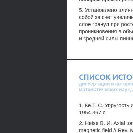
5. Установлено влия
собой за счет увели
слое гранул при рос
проникновения в объ
и средней силы пинн
СПИСОК ИСТ
диссертации и авторе
математических наук,
1. Ке Т. С. Упругость
1954.367 с.
2. Heise В. И. Axial to
magnetic field // Rev. 