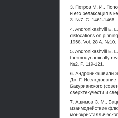
3. Петров M. И., Поп
и его релаксация в ке
3. №7. С. 1461-1466.
4. Andronikashvili Е. L
dislocations on pinning
1968. Vol. 28 A. №10. 
5. Andronikashvili E. L
thermodynamically reve
№2. P. 119-121.
6. Андроникашвили Э.
Дж. Г. Исследование 
Бакурианского (сове
сверхтекучести и све
7. Ашимов С. М., Баца
Взаимодействие флю
монокристаллического