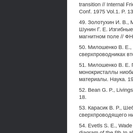
transition // Internal Fr
Conf. 1975 Vol.1. P. 1
49. Золотухин И. В.,
Шунин Г. Е. Изгибны
магнитном поле // ФНТ
50. Милошенко В. Е.,
сверхпроводниках втор
51. Милошенко В. Е.
монокристаллы ниоби
материалы. Наука. 19
52. Bean G. P., Livings
18.
53. Карасик В. P., 
сверхпроводящего нио
54. Evetls S. Е., Wade
diagram of the Pb-In a