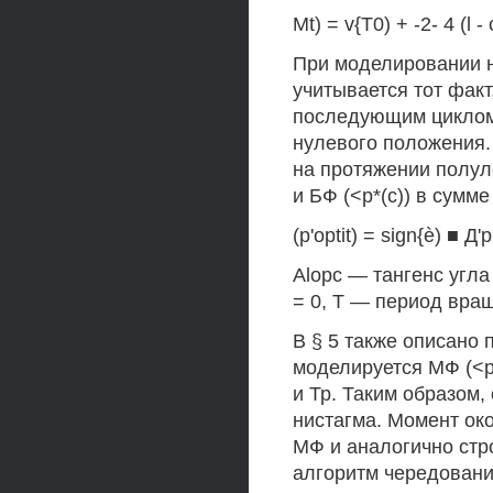
Mt) = v{T0) + -2- 4 (l - 
При моделировании н
учитывается тот фак
последующим циклом 
нулевого положения.
на протяжении полу
и БФ (<р*(с)) в сумме
(p'optit) = sign{è) ■ Д'р
Alopc — тангенс угла
= 0, Т — период вра
В § 5 также описано
моделируется МФ (<ps
и Тр. Таким образом,
нистагма. Момент о
МФ и аналогично стро
алгоритм чередовани