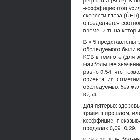
рефлекса (ВОР). К оп
-коэффициентов уси
скорости глаза (ÙER)
определяется соотнош
времени ть на котор
В § 5 представлены 
обследуемого были 
КСВ в темноте (для з
Наибольшее значение
равно 0,54, что позв
ориентации. Отметим 
обследуемых без жал
Ю,54.
Для пятерых здоровы
травм в прошлом, ил
коэффициент оказыва
пределах 0,09+0,29.
КСВ для JIOP-больны