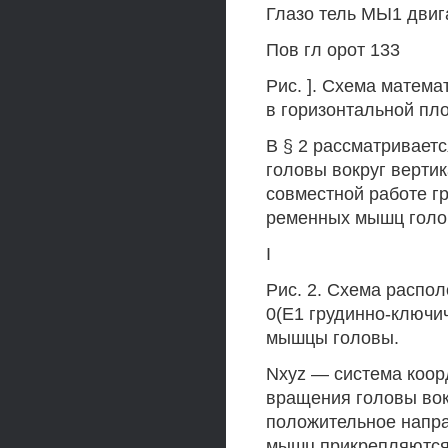
Глазо тель МЫ1 двиг
Пов гл орот 133
Рис. ]. Схема матем
в горизонтальной пло
В § 2 рассматривает
головы вокруг верти
совместной работе г
ременных мышц голов
I
Рис. 2. Схема распо
0(Е1 грудинно-ключ
мышцы головы.
Nxyz — система коорд
вращения головы вокр
положительное направ
мышц прикрепляются 