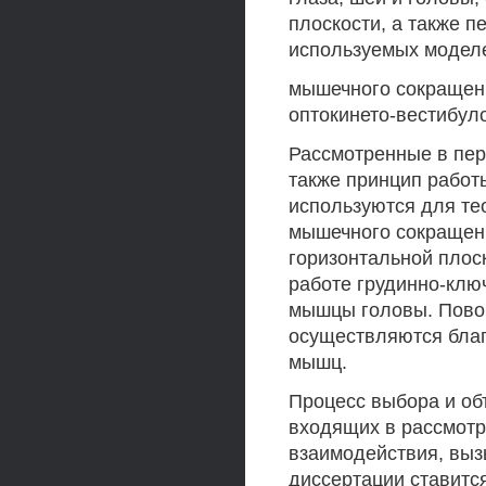
плоскости, а также 
используемых модел
мышечного сокращени
оптокинето-вестибул
Рассмотренные в пер
также принцип работ
используются для те
мышечного сокращени
горизонтальной плос
работе грудинно-кл
мышцы головы. Повор
осуществляются благ
мышц.
Процесс выбора и об
входящих в рассмотр
взаимодействия, выз
диссертации ставитс