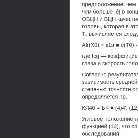
предположение: чем 
чем больше |é| в конц
ОВЦН и ВЦН качестве
головы, которая в эт
Т„ вычисляется след
Alr(X0) = к1в ■ è(T0) -
где fcg — коэффицие
глаза и скорость гол
Согласно результата
зависимость средней 
степенью точности о
определяется Тр.
КЯ40 = Ь< ■ (4)4'. (12
Угловое положение г
функцией (13), что 
обследования: