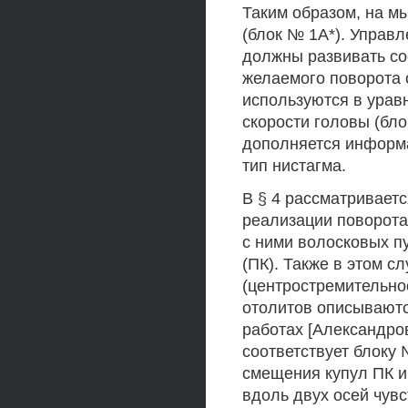
Таким образом, на 
(блок № 1А*). Управ
должны развивать с
желаемого поворота с
используются в урав
скорости головы (бл
дополняется информ
тип нистагма.
В § 4 рассматривает
реализации поворота
с ними волосковых п
(ПК). Также в этом с
(центростремительное
отолитов описывают
работах [Александров 
соответствует блоку
смещения купул ПК и
вдоль двух осей чувс