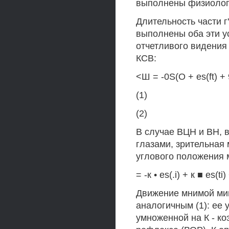
выполнены физиологиче
Длительность части г
выполнены оба эти у
отчетливого видения
КСВ:
<Ш = -0S(O + es(ft) + 9
(1)
(2)
В случае ВЦН и ВН, 
глазами, зрительная 
углового положения
= -к • es(.i) + к ■ es(ti)
Движение мнимой миш
аналогичным (1): ее 
умноженной на К - к