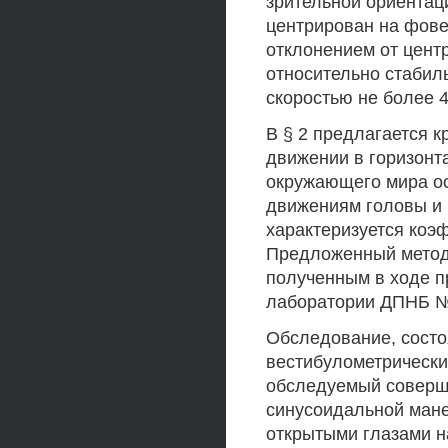
зрительной ориентац
центрирован на фове
отклонением от центр
относительно стабил
скоростью не более 4 
В § 2 предлагается к
движении в горизонт
окружающего мира о
движениям головы и 
характеризуется коэ
Предложенный метод 
полученным в ходе 
лаборатории ДПНБ № 
Обследование, состо
вестибулометрических
обследуемый соверш
синусоидальной манер
открытыми глазами н