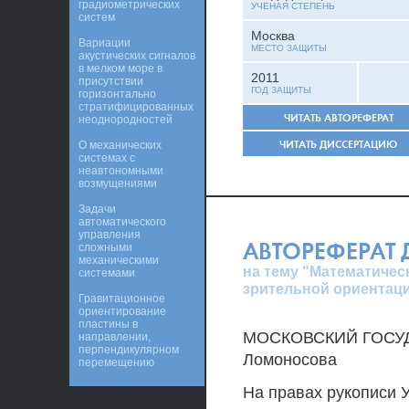
градиометрических
УЧЕНАЯ СТЕПЕНЬ
систем
Москва
Вариации
МЕСТО ЗАЩИТЫ
акустических сигналов
в мелком море в
2011
присутствии
ГОД ЗАЩИТЫ
горизонтально
стратифицированных
ЧИТАТЬ АВТОРЕФЕРАТ
неоднородностей
ЧИТАТЬ ДИССЕРТАЦИЮ
О механических
системах с
неавтономными
возмущениями
Задачи
автоматического
управления
АВТОРЕФЕРАТ
сложными
механическими
на тему "Математичес
системами
зрительной ориентаци
Гравитационное
ориентирование
пластины в
МОСКОВСКИЙ ГОСУД
направлении,
перпендикулярном
Ломоносова
перемещению
На правах рукописи 