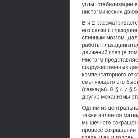
углы, стабилизации 
нистагмических движ
В § 2 рассматриваетс
его связи с глазодви
спинным мозгом. Дал
работы глазодвигате
движений глаз (в том
Нистагм представляе
содружественных дви
компенсаторного отк
сменяющего его быст
(саккады). В § 4 и §
другие механизмы ст
Одним из центральны
также является мате
мышечного сокращени
процесс сокращения
глаза, шеи и головы