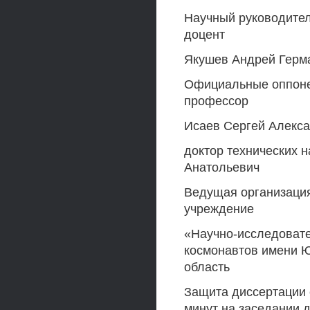
Научный руководител
доцент
Якушев Андрей Герм
Официальные оппонен
профессор
Исаев Сергей Алекс
доктор технических 
Анатольевич
Ведущая организаци
учреждение
«Научно-исследовате
космонавтов имени Ю
область
Защита диссертации с
минут на заседании д