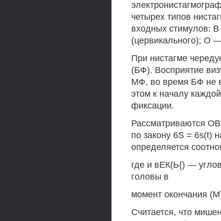
электронистагмограф
четырех типов ниста
входных стимулов: В
(цервикального); О —
При нистагме черед
(БФ). Восприятие ви
МФ, во время БФ не 
этом к началу каждо
фиксации.
Рассматриваются ОВ
по закону 6S = 6s(t)
определяется соотн
где и вЕК(Ь{) — угл
головы в
момент окончания (М
Считается, что мише