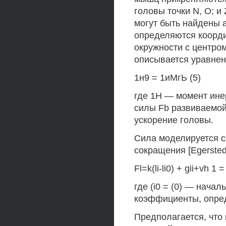
головы точки N, О; и 
могут быть найдены 
определяются коорди
окружности с центро
описывается уравнен
1н9 = 1иМгЬ (5)
где 1Н — момент ине
силы Fb развиваемой
ускорение головы.
Сила моделируется с
сокращения [Egerstedt
Fl=k(li-li0) + gii+vh 1 = 
где (i0 = (0) — нач
коэффициенты, опре
Предполагается, что 