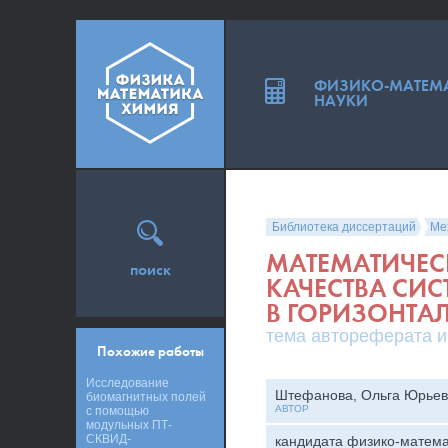
ФИЗИКО-МАТЕМ
НАУКИ
Библиотека диссертаций
Ме
МАТЕМАТИЧЕС
поиск
КАЧЕСТВА СИ
В ГОРИЗОНТА
тема автореферата и
Похожие работы
Исследование
Штефанова, Ольга Юрье
биомагнитных полей
АВТОР
с помощью
модульных ПТ-
СКВИД-
кандидата физико-матема