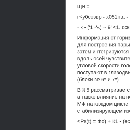
Щн =
г<у0созвр - х051пв„ - 
- к • ('1 -'«) ~ 9' <1. 
Информация от гориз
для построения пары 
затем интегрируются
вдоль осей чувствите
угловой скорости гол
поступают в глазодв
(блоки № 6* и 7*).
В § 5 рассматриваетс
а также влияние на 
МФ на каждом цикле 
стабилизирующем изо
<Ps(t) = Фо) + К1 • (ec