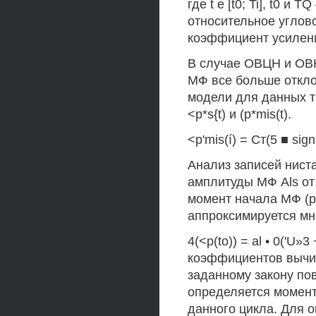
где t е [t0; Ti], t0 
относительное углов
коэффициент усилени
В случае ОВЦН и ОВН
МФ все больше откло
модели для данных т
<p*s{t) и (p*mis(t).
<p'mis(í) = Ст(5 ■ sign(6
Анализ записей ниста
амплитуды МФ Als от
момент начала МФ (p{
аппроксимируется мно
4(<p(to)) = al • 0('U»3
коэффициентов вычи
заданному закону пов
определяется момент
данного цикла. Для 