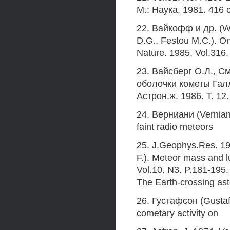
М.: Наука, 1981. 416 с
22. Вайкофф и др. (Wy
D.G., Festou M.C.). On
Nature. 1985. Vol.316
23. Вайсберг О.Л., С
оболочки кометы Галл
Астрон.ж. 1986. Т. 12.
24. Верниани (Verniani
faint radio meteors
25. J.Geophys.Res. 19
F.). Meteor mass and l
Vol.10. N3. P.181-195.
The Earth-crossing as
26. Густафсон (Gustaf
cometary activity on