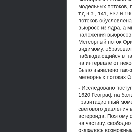
модельных потоков, 
т.д.н.э., 141, 837 и 1
потоков обусловлена
выбросе из ядра, а 
наложения выбросов 
Метеорный поток Ори
видимому, образовалс
наблюдающийся в на
на интервале от некое
Было выявлено также
метеорных потоках О
- Исследовано посту
1620 Географ на бол
гравитационный моме
светового давления 
астероида. Поэтому 
на частицу, свободн
оказалось возможным