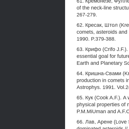
61. Кремонезе, Фулле 
of the neck-line struct
267-279.
62. Кресак, Штол (Kres
comets, asteroids and 
1990. P.379-388.
63. Крифо (Crifo J.F.).
essential goal for futu
Earth and Planetary Sc
64. Кришна-Свами (Kris
production in comets in
Astrophys. 1991. Vol.
65. Кук (Cook A.F.). A 
physical properties o
P.M.MiUman and A.F.C
66. Лав, Арене (Love S
dominated asteroids //