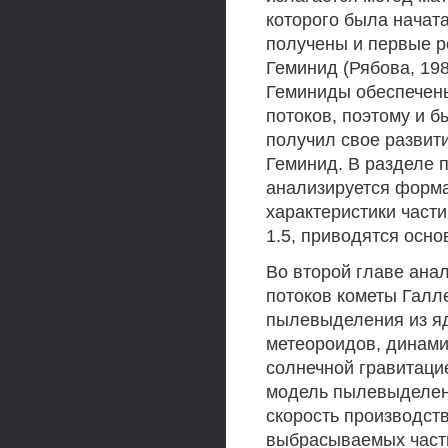
которого была начата
получены и первые р
Геминид (Рябова, 198
Геминиды обеспечен
потоков, поэтому и б
получил свое развит
Геминид. В разделе 
анализируется форма
характеристики части
1.5, приводятся осн
Во второй главе ана
потоков кометы Галл
пылевыделения из яд
метеороидов, динами
солнечной гравитаци
модель пылевыделен
скорость производст
выбрасываемых части