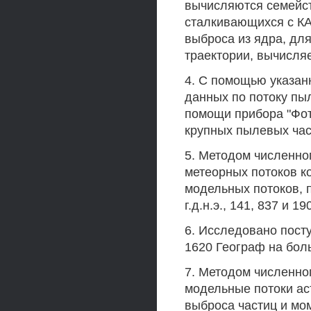
вычисляются семейст
сталкивающихся с КА
выброса из ядра, для
траектории, вычисляе
4. С помощью указан
данных по потоку пыл
помощи прибора "Фот
крупных пылевых час
5. Методом численн
метеорных потоков к
модельных потоков, 
г.д.н.э., 141, 837 и 190
6. Исследовано пост
1620 Географ на бол
7. Методом численн
модельные потоки а
выброса частиц и мо