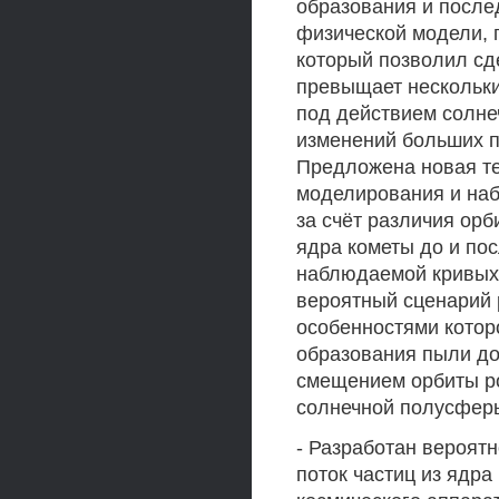
образования и после
физической модели, 
который позволил сде
превыщает нескольки
под действием солне
изменений больших п
Предложена новая те
моделирования и наб
за счёт различия ор
ядра кометы до и по
наблюдаемой кривых 
вероятный сценарий 
особенностями котор
образования пыли до
смещением орбиты ро
солнечной полусферы
- Разработан вероят
поток частиц из ядра