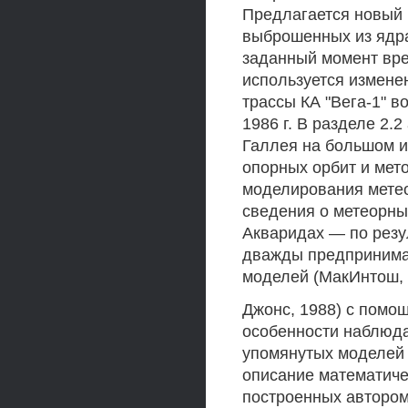
Предлагается новый 
выброшенных из ядра
заданный момент вре
используется измене
трассы КА "Вега-1" в
1986 г. В разделе 2.
Галлея на большом и
опорных орбит и мет
моделирования метео
сведения о метеорны
Акваридах — по резу
дважды предпринима
моделей (МакИнтош, 
Джонс, 1988) с помо
особенности наблюд
упомянутых моделей 
описание математиче
построенных авторо