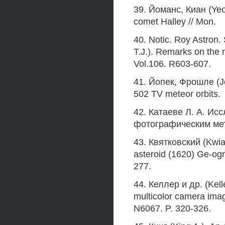
39. Йоманс, Киан (Yeo
comet Halley // Mon.
40. Notic. Roy Astron.
T.J.). Remarks on the me
Vol.106. R603-607.
41. Йопек, Фрошле (Jo
502 TV meteor orbits.
42. Катаеве Л. А. И
фотографическим мето
43. Квятковский (Kwiat
asteroid (1620) Ge-ogr
277.
44. Келлер и др. (Keller
multicolor camera imagi
N6067. P. 320-326.