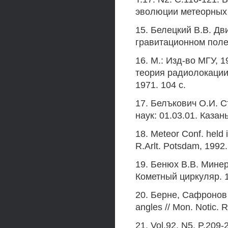
эволюции метеорных
15. Белецкий В.В. Дв
гравитационном поле
16. М.: Изд-во МГУ, 
теория радиолокации 
1971. 104 с.
17. Белъкович О.И. С
наук: 01.03.01. Казань
18. Meteor Conf. held 
R.Arlt. Potsdam, 1992.
19. Бенюх В.В. Минер
Кометный циркуляр. 1
20. Берне, Сафронов (B
angles // Mon. Notic. 
21. Vol.92. N5. P.20