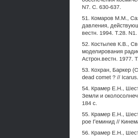
N7. С. 630-637.
51. Комаров М.М., Са
давления, действующ
вестн. 1994. Т.28. N1.
52. Костылев К.В., С
моделирования радио
Астрон.вестн. 1977. Т
53. Кохран, Баркер (Co
dead comet ? // Icarus
54. Крамер E.H., Шес
Земли и околосолнечн
184 с.
55. Крамер E.H., Шес
рое Геминид // Кинемат
56. Крамер E.H., Шес