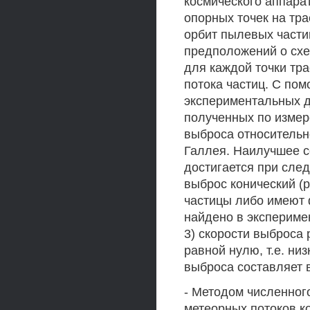
космического аппарат
опорных точек на тр
орбит пылевых части
предположений о схем
для каждой точки тр
потока частиц. С пом
экспериментальных да
полученных по измер
выброса относительн
Галлея. Наилучшее 
достигается при сле
выброс конический (р
частицы либо имеют 
найдено в эксперимен
3) скорости выброса
равной нулю, т.е. ни
выброса составляет в
- Методом численно
метеорных потоков к