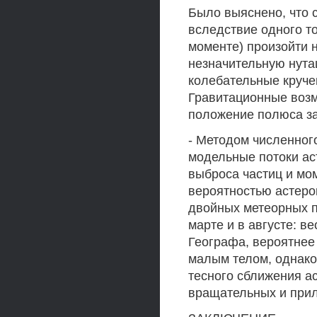
Было выяснено, что 
вследствие одного т
моменте) произойти 
незначительную нутац
колебательные кручен
Гравитационные возм
положение полюса за
- Методом численно
модельные потоки а
выброса частиц и мо
вероятностью астеро
двойных метеорных 
марте и в августе: в
Географа, вероятнее 
малым телом, однако
тесного сближения а
вращательных и прил