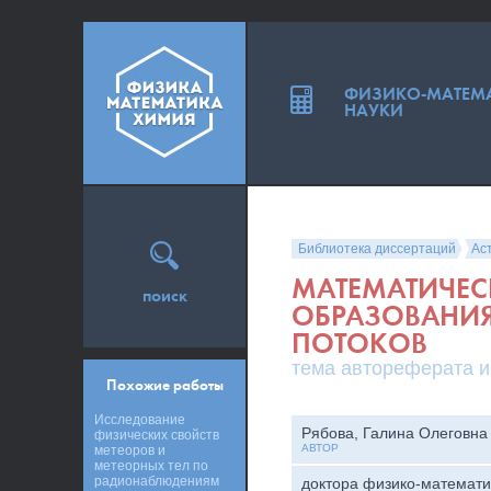
ФИЗИКО-МАТЕМ
НАУКИ
Библиотека диссертаций
Ас
МАТЕМАТИЧЕС
поиск
ОБРАЗОВАНИЯ
ПОТОКОВ
тема автореферата и
Похожие работы
Исследование
Рябова, Галина Олеговна
физических свойств
АВТОР
метеоров и
метеорных тел по
радионаблюдениям
доктора физико-математи