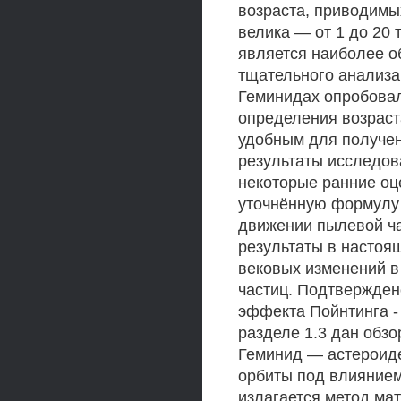
возраста, приводим
велика — от 1 до 20 
является наиболее о
тщательного анализа
Геминидах опробовал
определения возраст
удобным для получен
результаты исследов
некоторые ранние оц
уточнённую формулу 
движении пылевой ча
результаты в настоя
вековых изменений в
частиц. Подтвержден
эффекта Пойнтинга -
разделе 1.3 дан обз
Геминид — астероиде
орбиты под влиянием
излагается метод ма