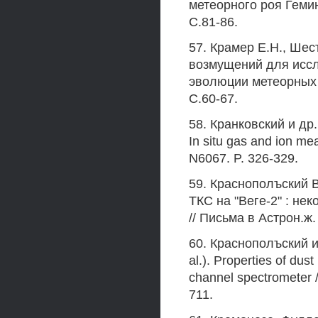
метеорного роя Гемини
С.81-86.
57. Крамер E.H., Ше
возмущений для иссл
эволюции метеорных ро
С.60-67.
58. Кранковский и др. 
In situ gas and ion me
N6067. P. 326-329.
59. Краснополъский В
ТКС на "Веге-2" : не
// Письма в Астрон.ж. 
60. Краснополъский и д
al.). Properties of du
channel spectrometer /
711.