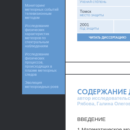
УЧЕНАЯ СТЕПЕНЬ
Мониторинг
метеорных событий
Томск
телевизионным
МЕСТО ЗАЩИТЫ
методом
2001
Исследование
ГОД ЗАЩИТЫ
физических
характеристик
ЧИТАТЬ ДИССЕРТАЦИЮ
метеоров по
спектральным
наблюдениям
Исследование
физических
процессов,
происходящих в
плазме метеорных
следов
Эволюция
метеороидных роев
СОДЕРЖАНИЕ 
автор исследовательс
Рябова, Галина Олего
ВВЕДЕНИЕ
1 Математическое мо