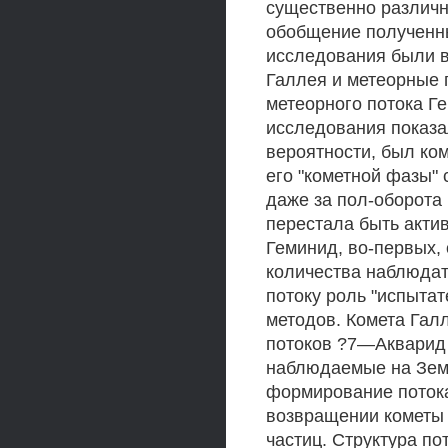
существенно различн
обобщение полученны
исследования были 
Галлея и метеорные 
метеорного потока Г
исследования показал
вероятности, был ко
его "кометной фазы"
даже за пол-оборота 
перестала быть акти
Геминид, во-первых,
количества наблюдат
потоку роль "испыта
методов. Комета Гал
потоков ?7—Акварид 
наблюдаемые на Земл
формирование потока
возвращении кометы 
частиц. Структура п