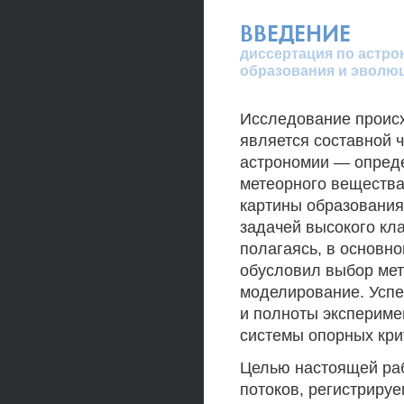
ВВЕДЕНИЕ
диссертация по астро
образования и эволю
Исследование проис
является составной 
астрономии — опред
метеорного вещества
картины образования
задачей высокого кл
полагаясь, в основно
обусловил выбор ме
моделирование. Успе
и полноты экспериме
системы опорных кри
Целью настоящей раб
потоков, регистриру