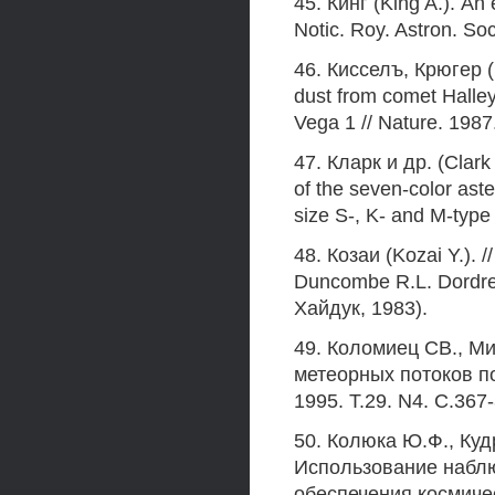
45. Кинг (King A.). An
Notic. Roy. Astron. So
46. Кисселъ, Крюгер (K
dust from comet Hall
Vega 1 // Nature. 1987
47. Кларк и др. (Clark 
of the seven-color aste
size S-, K- and M-type 
48. Козаи (Kozai Y.). 
Duncombe R.L. Dordrec
Хайдук, 1983).
49. Коломиец СВ., М
метеорных потоков по
1995. Т.29. N4. С.367
50. Колюка Ю.Ф., Куд
Использование наблю
обеспечения космическ