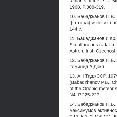
radiants of the 1st -15
1968. P.308-319.
10. Бабаджанов П.В.,
фотографических наб
144 с.
11. Бабаджанов и др. 
Simultaneous radar me
Astron. Inst. Czechosl.
12. Бабаджанов П.Б.
Геминид // Докл.
13. АН ТаджССР. 1979
(Babadzhanov Р.В., Ch
of the Orionid meteor s
N4. P.225-227.
14. Бабаджанов П.Б.
максимумов активност
Т.17. N2. С.116-121.