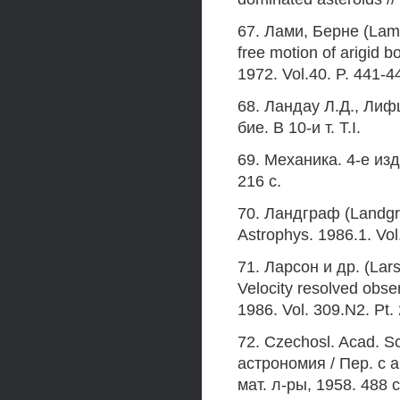
67. Лами, Берне (Lamy
free motion of arigid b
1972. Vol.40. P. 441-4
68. Ландау Л.Д., Лиф
бие. В 10-и т. T.I.
69. Механика. 4-е изд.
216 с.
70. Ландграф (Landgraf
Astrophys. 1986.1. Vol
71. Ларсон и др. (Lars
Velocity resolved obser
1986. Vol. 309.N2. Pt. 
72. Czechosl. Acad. S
астрономия / Пер. с а
мат. л-ры, 1958. 488 с