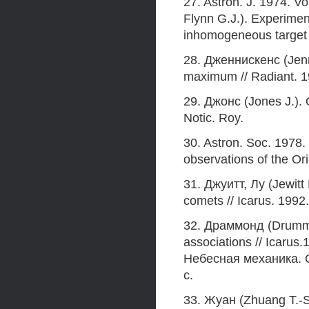
27. Astron. J. 1974. V
Flynn G.J.). Experiment
inhomogeneous target /
28. Дженнискенс (Jenn
maximum // Radiant. 19
29. Джонс (Jones J.). 
Notic. Roy.
30. Astron. Soc. 1978.
observations of the Or
31. Джуитт, Лу (Jewitt
comets // Icarus. 1992.
32. Драммонд (Drummo
associations // Icarus
Небесная механика. 
с.
33. Жуан (Zhuang T.-S