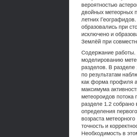
вероятностью астеро
двойных метеорных п
летних Географидов.
образовались при ст
исключено и образов
Землёй при совместн
Содержание работы.
моделированию метео
разделов. В разделе
по результатам набл
как форма профиля а
максимума активност
метеороидов потока п
разделе 1.2 собрано 
определения первог
возраста метеорного
точность и корректно
Необходимость в этом