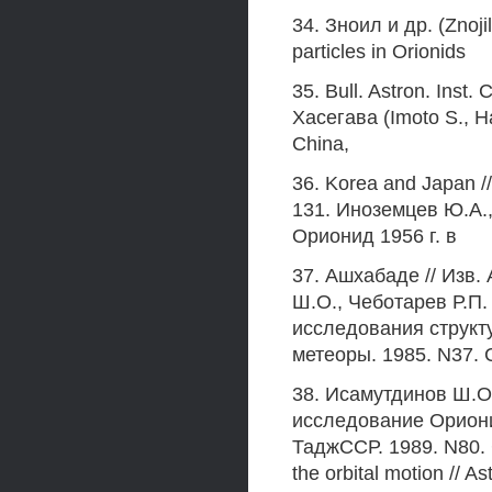
34. Зноил и др. (Znojil
particles in Orionids
35. Bull. Astron. Inst.
Хасегава (Imoto S., Ha
China,
36. Korea and Japan //
131. Иноземцев Ю.А.
Орионид 1956 г. в
37. Ашхабаде // Изв.
Ш.О., Чеботарев Р.П
исследования структ
метеоры. 1985. N37. 
38. Исамутдинов Ш.О
исследование Ориони
ТаджССР. 1989. N80. 
the orbital motion // A