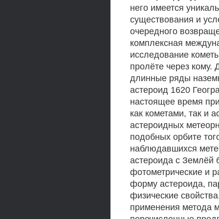
него имеется уникал
существования и усло
очередного возвраще
комплексная междуна
исследование кометы
пролёте через кому.
длинные ряды наземн
астероид 1620 Геогр
настоящее время при
как кометами, так и 
астероидных метеорн
подобных орбите того
наблюдавшихся метео
астероида с Землёй 
фотометрические и р
форму астероида, па
физические свойства
применения метода м