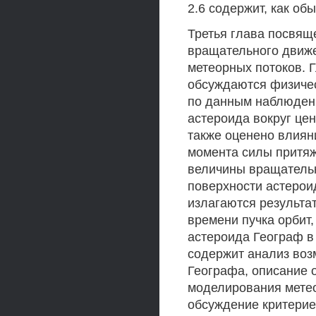
2.6 содержит, как об
Третья глава посвящ
вращательного движе
метеорных потоков. Г
обсуждаются физиче
по данным наблюдени
астероида вокруг це
также оценено влиян
момента силы притяж
величины вращательн
поверхности астерои
излагаются результа
времени пучка орбит
астероида Географ в
содержит анализ воз
Географа, описание 
моделирования метео
обсуждение критерие