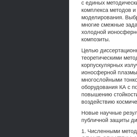
с единых методическ
комплекса методов и
моделирования. Выб
многие смежные зада
холодной ионосферн
композиты.
Целью диссертационн
теоретическими мето
корпускулярных излуч
ионосферной плазмы
многослойными тонк
оборудования КА с 
повышению стойкости
воздействию космиче
Новые научные резу
публичной защиты д
1. Численными метод