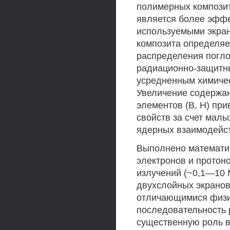
полимерных композит
является более эфф
используемыми экран
композита определяе
распределения погло
радиационно-защитн
усредненным химичес
Увеличение содержан
элементов (В, Н) пр
свойств за счет мал
ядерных взаимодейст
Выполнено математи
электронов и протон
излучений (~0,1—10 
двухслойных экранов
отличающимися физич
последовательность 
существенную роль в