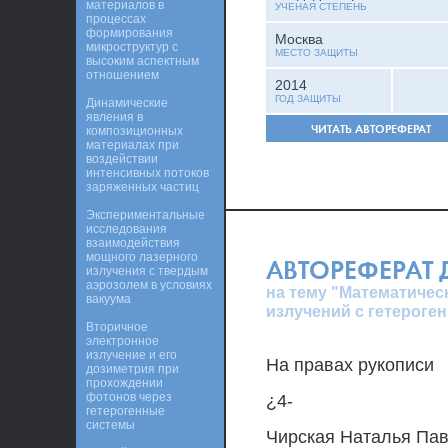
материалов в
УЧЕНАЯ СТЕПЕНЬ
процессах
формирования
Москва
микроструктур с
МЕСТО ЗАЩИТЫ
высоким аспектным
отношением
2014
ГОД ЗАЩИТЫ
Динамические
явления в
ЧИТАТЬ АВТОРЕФЕРАТ
композиционных
материалах при
воздействии
интенсивных потоков
заряженных частиц
Экспериментальные
исследования
взаимодействия
мощного лазерного
АВТОРЕФЕРАТ
излучения с твердым
аэрозолем в условиях
на тему "Математиче
вакуума
излучений с гетероге
Вторичное
электронное
излучение и его
На правах рукописи
дозиметрия при
прохождении
фотонов через
¿4-
гетерогенные
системы
Чирская Наталья Па