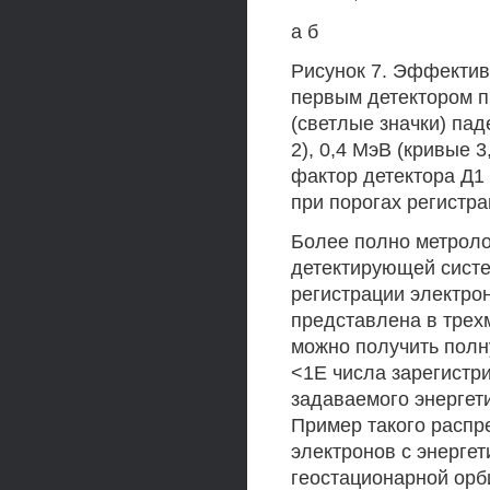
а б
Рисунок 7. Эффектив
первым детектором п
(светлые значки) пад
2), 0,4 МэВ (кривые 3
фактор детектора Д1 
при порогах регистраци
Более полно метроло
детектирующей сист
регистрации электрон
представлена в трех
можно получить полн
<1Е числа зарегистр
задаваемого энергет
Пример такого распр
электронов с энерге
геостационарной орби