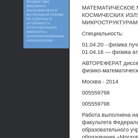
Воздействие
вакуумного
МАТЕМАТИЧЕСКОЕ 
ультрафиолета и
КОСМИЧЕСКИХ ИЗЛ
кислородной плазмы
на структуру и
МИКРОСТРУКТУРАМ
устойчивость
полистирольного
композита с
Специальность:
органосилоксановым
наполнителем
01.04.20 - физика пу
01.04.16 — физика а
АВТОРЕФЕРАТ диссер
физико-математическ
Москва - 2014
005559798
005559798
Работа выполнена на
факультета Федераль
образовательного у
образования «Москов