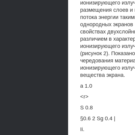
ионизирующего излуч
размещения слоев и 
потока энергии таки
однородных экранов и
свойствах двухслойн
различием в характе
ионизирующего излу
(рисунок 2). Показан
чередования материа
ионизирующего излу
вещества экрана.
а 1.0
<r>
S 0.8
§0.6 2 Sg 0.4 |
Ii.