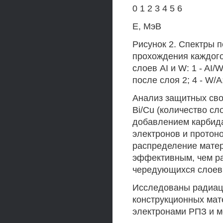
0 1 2 3 4 5 6
E, МэВ
Рисунок 2. Спектры 
прохождения каждого
слоев AI и W: 1 - AI/
после слоя 2; 4 - W/
Анализ защитных сво
Bi/Cu (количество сл
добавлением карбида 
электронов и протоно
распределение матер
эффективным, чем ра
чередующихся слоев
Исследованы радиац
конструкционных мат
электронами РПЗ и м