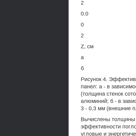
2
0.0
0
2
Z, см
а
б
Рисунок 4. Эффектив
панел: а - в зависим
(толщина стенок сотов
алюминий; б - в завис
3 - 0,3 мм (внешние 
Вычислены толщины 
эффективности погл
угловые и энергетич