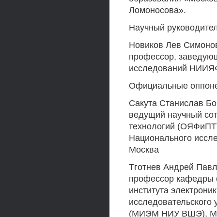
Ломоносова».
Научный руководител
Новиков Лев Симонов
профессор, заведующ
исследований НИИЯФ
Официальные оппон
Сакута Станислав Бо
ведущий научный сот
технологий (ОЯФиПТ
Национального иссле
Москва
Тготнев Андрей Павл
профессор кафедры ф
института электрони
исследовательского 
(МИЭМ НИУ ВШЭ), М