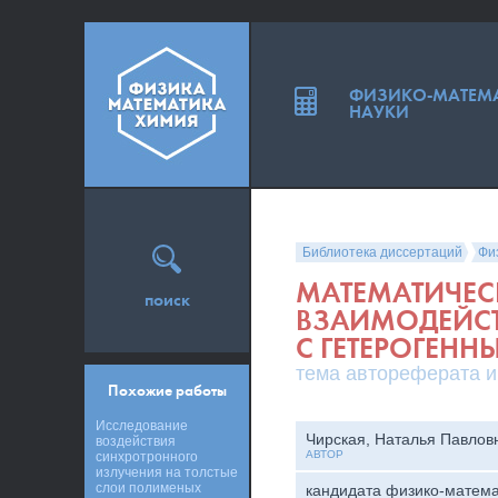
ФИЗИКО-МАТЕМ
НАУКИ
Библиотека диссертаций
Фи
МАТЕМАТИЧЕС
поиск
ВЗАИМОДЕЙСТ
С ГЕТЕРОГЕН
тема автореферата и
Похожие работы
Исследование
Чирская, Наталья Павлов
воздействия
АВТОР
синхротронного
излучения на толстые
слои полименых
кандидата физико-матема