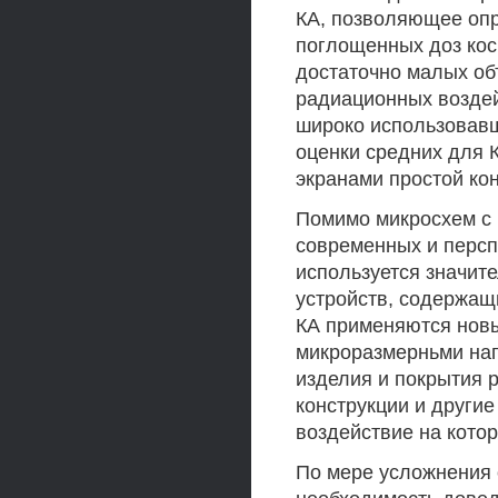
КА, позволяющее опр
поглощенных доз кос
достаточно малых об
радиационных воздей
широко использовав
оценки средних для 
экранами простой ко
Помимо микросхем с 
современных и персп
используется значит
устройств, содержащ
КА применяются новы
микроразмерньми на
изделия и покрытия 
конструкции и други
воздействие на кото
По мере усложнения 