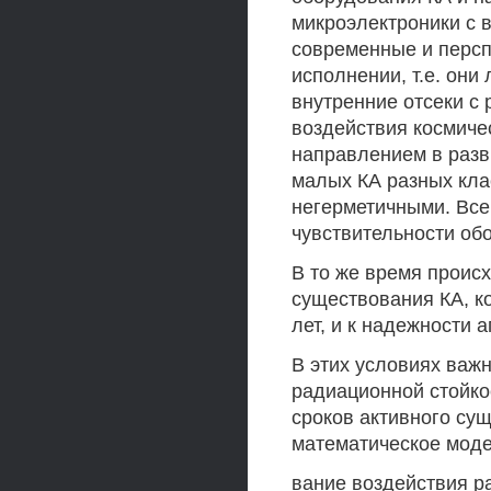
микроэлектроники с 
современные и персп
исполнении, т.е. он
внутренние отсеки с
воздействия космич
направлением в разв
малых КА разных клас
негерметичными. Все
чувствительности об
В то же время проис
существования КА, к
лет, и к надежности 
В этих условиях важ
радиационной стойко
сроков активного су
математическое мод
вание воздействия р