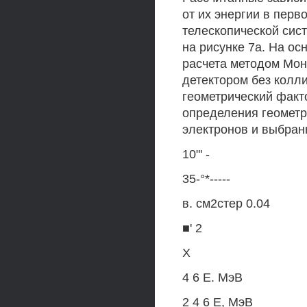
от их энергии в перв
телескопической сис
на рисунке 7а. На о
расчета методом Мон
детектором без колл
геометрический факто
определения геометр
электронов и выбран
10"' -
35-°*-----
в. см2стер 0.04
■' 2
X
4 6 Е. МэВ
2 4 6 Е, МэВ