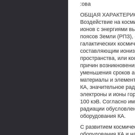
:ова
ОБЩАЯ ХАРАКТЕРИСТ
Воздействие на косми
ионов с энергиями в
поясов Земли (РПЗ), 
галактических космич
составляющим иониз
пространства, или к
причин возникновени
уменьшения сроков а
материалы и элемент
КА, значительное ра
электроны и ионы го
100 кэВ. Согласно и
радиации обусловлен
оборудования КА.
С развитием космиче
оборудования КА и н