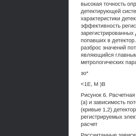
высокая точность оп
детектирующей систе
характеристики дете
эффективность регис
зарегистрированных д
попавших в детектор
разброс значений пот
являющийся главным
метрологических пар
зо*
<1Е, М )В
Рисунок 6. Расчетна
(а) и зависимость по
(кривые 1,2) детекто
регистрируемых элект
расчет
Рассчитанные зависи