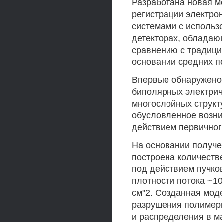
Разработана новая м
регистрации электро
системами с использ
детекторах, облада
сравнению с традици
основании средних п
Впервые обнаружено
биполярных электрич
многослойных структ
обусловленное возни
действием первичног
На основании получ
построена количеств
под действием пучков
плотности потока ~1
см"2. Созданная мод
разрушения полимерн
и распределения в м