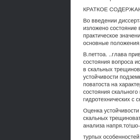
КРАТКОЕ СОДЕРЖА
Во введении диссерт
изложено состояние 
практическое значен
основные положения,
В.петтоа. ..глава пр
состояния вопроса и
в скальных трещинов
устойчивости подзем
поватоста на характ
состояния скальног
гидротехнических с с
Оценка устойчивости
скальных трещиноват
анализа напря.то!шо
турпых особенностей 