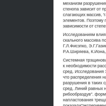
механизм разрушения
стенопа зависит от п
слагающих массив, 'г
элементов. Поэтому 
зависимости от степ
Исследованиям влия
скального массива п
Г.Л.Фисзпко, Э.Г.Гази
Р.А.Ширяева, К.Иона
Системная трзщинова
к необходимости рас
сред. Исследования Э
что распределения н
разрушения в таких 
сред. Линий равных 
рибообраздув". форм
напластования треща
показали"экспериме