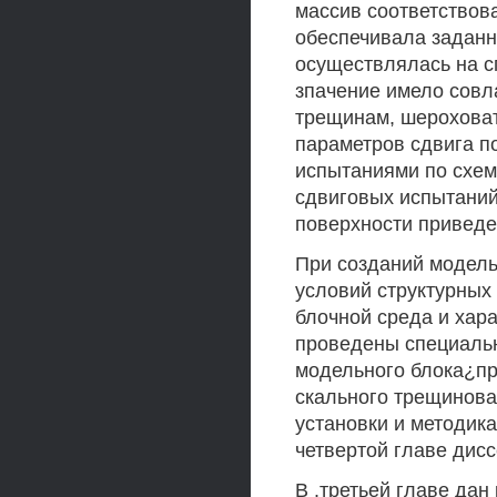
массив соответствов
обеспечивала задан
осуществлялась на с
зпачение имело совл
трещинам, шероховат
параметров сдвига п
испытаниями по схем
сдвиговых испытаний
поверхности приведе
При созданий модель
условий структурных
блочной среда и хар
проведены специальн
модельного блока¿п
скального трещинова
установки и методик
четвертой главе дисс
В .третьей главе дан