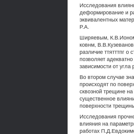
Исследования влияни
деформирование и ра
эквивалентных матер
P.A.
Ширяевым, К.В.Ионом
ковнм, В.В.Кузевано
различие ттятттпг о
позволяет адекватно
зависимости от угла
Во втором случае зн
происходят по повер
сквозной трещине на
существенное влияни
поверхности трещин
Исследования прочн
влияния на параметр
работах П.Д.Евдокимо