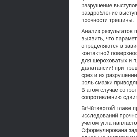
разрушение выступов 
раздробление выступ
прочности трещины.
Анализ результатов 
выявить, что параме
определяются в зави
контактной поверхнос
для шероховатых и п
далатансии! при пре
срез и их разрушени
роль смазки приводя
В атом случае сопро
сопротивлению сдвиг
ВгЧ8твертоЙ главе п
исследований прочно
учетом угла напласт
Сформулирована зад