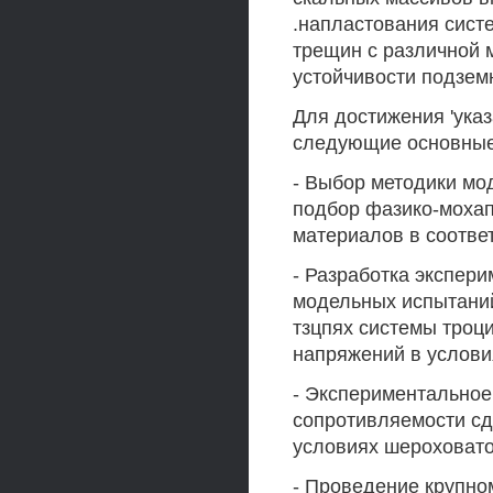
.напластования сист
трещин с различной 
устойчивости подзем
Для достижения 'ука
следующие основные
- Выбор методики мо
подбор фазико-мохап
материалов в соотве
- Разработка экспер
модельных испытаний 
тзцпях системы троц
напряжений в услови
- Экспериментальное
сопротивляемости сд
условиях шероховато
- Проведение крупно