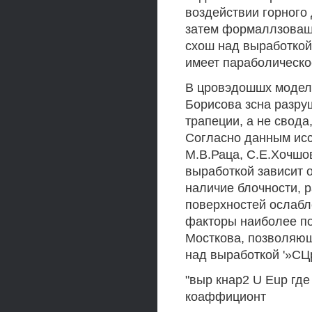
воздействии горного
затем формаллзовашш
схош над выработкой 
имеет параболическо
В цровэдошшх модель
Борисова зсна разру
трапеции, а не свода
Согласно данным исс
М.В.Раца, С.Е.Хочшо
выработкой зависит о
наличие блочности, 
поверхностей ослабле
факторы наиболее по
Мосткова, позволяющ
над выработкой '»СЦ
"выр кнар2 U Eup где
коаффиционт