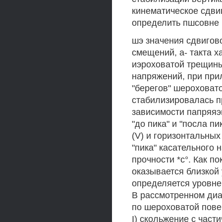
кинематическое сдви
определить пшсовне 
шэ значения сдвигов
смещений, а- такта 
иэроховатой трещин
напряжений, при при
"берегов" шероховат
стабилизировалась п
зависимости папряяэн
"до пика" и "посла п
(V) и горизонтальны
"пика" касательного 
прочности *с°. Как п
оказывается близкой 
определяется уровнем
В рассмотренном диа
по шероховатой пове
I) скольжение с част