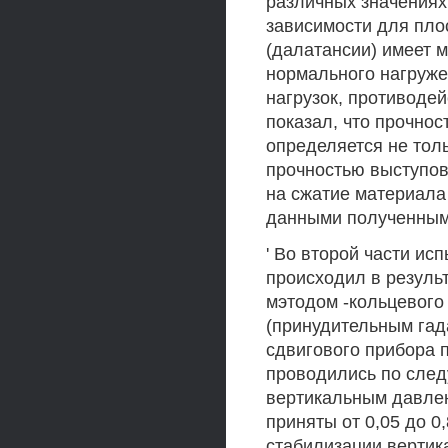
различных значениях
зависимости для пло
(далатансии) имеет 
нормального нагруже
нагрузок, противоде
показал, что прочнос
определяется не толь
прочностью выступов 
на сжатие материала
данными полученным
' Во второй части ис
происходил в резуль
мэтодом -кольцевого
(принудительным гад
сдвигового прибора 
проводились по след
вертикальным давлен
приняты от 0,05 до 0
стабилизации верти