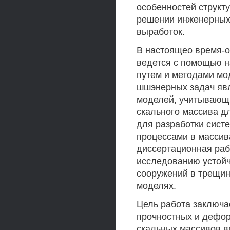
особенностей структ
решении инженерных 
выработок.
В настоящео время-о
ведется с помощью н
путем и методами м
шшэнерных задач явл
моделей, учитывающи
скального массива д
для разработки сис
процессами в массив
диссертационная ра
исследованию устойч
сооружений в трещин
моделях.
Цель работа заключа
прочностных и дефо
скальных массивов 