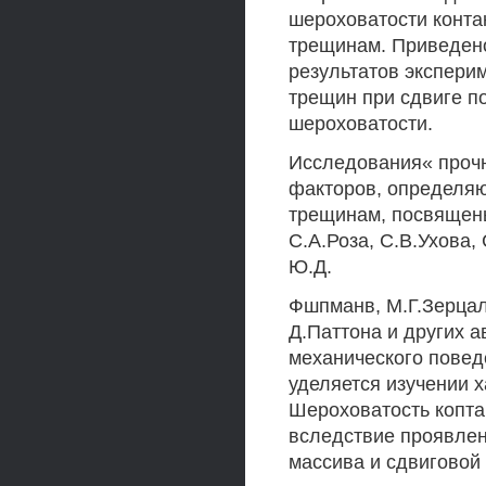
шероховатости конта
трещинам. Приведено
результатов экспери
трещин при сдвиге по
шероховатости.
Исследования« прочн
факторов, определяю
трещинам, посвящены
С.А.Роза, С.В.Ухова,
Ю.Д.
Фшпманв, М.Г.Зерцал
Д.Паттона и других а
механического повед
уделяется изучении 
Шероховатость копта
вследствие проявлен
массива и сдвиговой