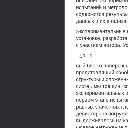
описание эксперимен
испытаний и метроло
содержится результа
данных и их анализа.
Экспериментальные 
установке, разработ
с участием автора. У
- ¿4 - 1
вый блок о поперечн
представлящий собой
структуры и сложенн
систе-. мы трещин -
экспериментальных и
первом этапе испыта
равных значениях гл
девиаторноэ погруже
выдерживалось на ка
Осевое нэгружение п