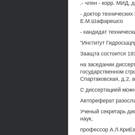
.- член - корр. МИД,
- доктор технических
Е.М.Шафарешсо
- кандидат техническ
"Институт Гидросшцп
Заащта состоится 193^ 
на заседании диссер
государственном стро
Спартаковская, д.2, а
С диссертацией можн
Автореферат разосла
Ученый секретарь ди
наук,
профессор А.Л.КриЕ