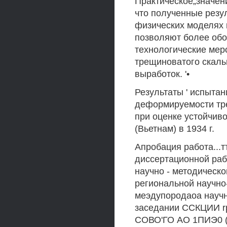
Практическое„значен
что полученные резу
физических моделях 
позволяют более обо
технологические меро
трещиноватого скаль
выработок. '•
Результаты ' испытан
деформируемости тре
при оценке устойчив
(Вьетнам) в 1934 г.
Апробация работа...
диссертационной раб
научно - методическо
региональной научно
меэдупородаоа научн
заседании ССКЦИИ rp
СОВО'ГО АО 1ПИЭ0 (М