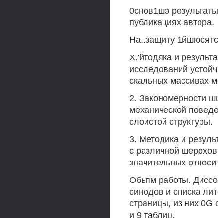
0снов1шэ результаты
публикациях автора.
На..защиту 1йшюсятся
Х.'йтодяка и резуль
исследований устой
скальных массивах м
2. Закономерности ш
механической поведе
слоистой структуры.
3. Методика и резул
с различной шерохов
значительных относи
Обьпм работы. Диссор
синодов и списка ли
страницы, из них 0G
и 9 таблиц.