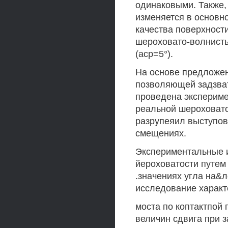
одинаковыми. Также,
изменяется в основно
качества поверхност
шероховато-волнистые
(аср=5°).
На основе предложен
позволяющей задзва
проведена экспериме
реальной шероховато
разрупеяил выступов
смещениях.
Экспериментальные и
йероховатости путем
.значениях угла на&л
исследование характ
моста по коптактпой
величин сдвига при 