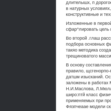
длителышх, п дорого
в натурных условиях,
конструктивные и те
Изложенные в первой
сфар^лировать цель 
Во второй .глаш рас
подбора основных фи
такяо методика созд
трещиноватого масси
В основу составлени
правило, щсгенорпо-
датшм изысканий. Ос
заложены в работах М
Н.И.Маслова, Л.Мюлл
широ:птй класс физи
применяемых при пр
Фязпчеаае модели ск