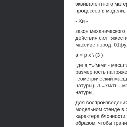
эквивалентного мате
процессов в модели,
- Хи -
закон механического
действия сил тяжест
массиве пород, 01фу
а = р х \ (3 )
где а =»'м/ми - мас
размерность напряжени
геометрический масш
натуры), Л.=7м/тн -
натуры.
Для воспроизведения
модельном стенде в 
характера блочност
образом, чтобы гран