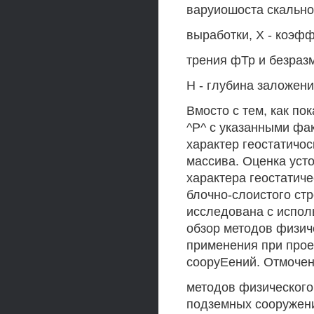
варуиошоста скально
выработки, X - коэф
трения фТр и безразм
Н - глубина заложени
Вмосто с тем, как по
^Р^ с указанными фак
характер геостатичо
массива. Оценка уст
характера геостатич
блочно-слоистого ст
исследована с испол
обзор методов физич
применения при прое
сооруЕений. Отмочен
методов физического
подземных сооружени