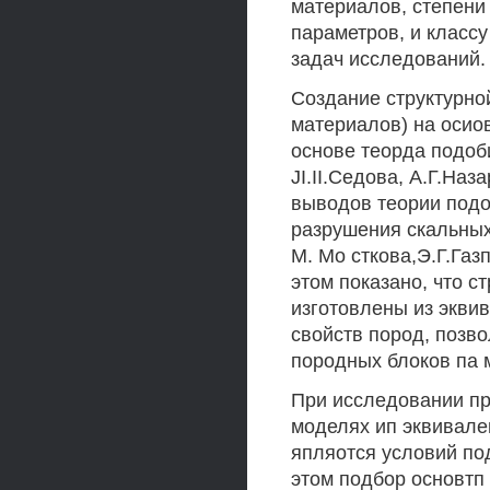
материалов, степени
параметров, и класс
задач исследований.
Создание структурно
материалов) на осио
основе теорда подоб
JI.II.Седова, А.Г.На
выводов теории под
разрушения скальных
М. Мо сткова,Э.Г.Га
этом показано, что с
изготовлены из экви
свойств пород, позв
породных блоков па 
При исследовании пр
моделях ип эквивал
япляотся условий под
этом подбор основтп