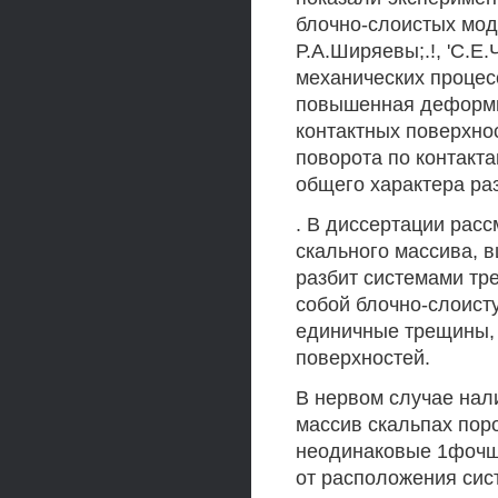
блочно-слоистых мод
Р.А.Ширяевы;.!, 'С.
механических процес
повышенная деформир
контактных поверхно
поворота по контакта
общего характера ра
. В диссертации рас
скального массива, 
разбит системами тр
собой блочно-слоисту
единичные трещины,
поверхностей.
В нервом случае нал
массив скальпах пор
неодинаковые 1фочш
от расположения сис