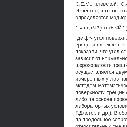
С.Е.Могилевской, Ю.
Известно, что сопро
определяется модиф
1 = сг„хЧ?(фтр+ <Й ' (
где ф^- угол поверхн
средней плоскостью 
показали, что угол с
зависит от нормально
шероховатости трещи
осуществляется двум
измеренных углов н
методом 'математиче
поверхности трещин (
либо па основе пров
лабораторных условия
Г.Джегер и др.). В о
па предельное сопро
относительных смеще