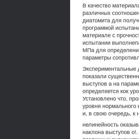
В качество материал
различных соотношен
диатомита для получ
программой испытани
материале с прочност
испытании выполнепа
МПа для определения
параметры сопротивл
Экспериментальные 
показали существенн
выступов а на парам
определяется кок ур
Установлено что, пр
уровня нормального 
и, в свою очередь, к
нелинейность оказыв
наклона выступов о!.