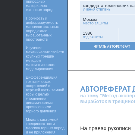
природных
кандидата технических на
материалов -
скальных пород
УЧЕНАЯ СТЕПЕНЬ
Прочность и
Москва
деформируемость
МЕСТО ЗАЩИТЫ
массивов скальных
пород около
1996
выработанных
ГОД ЗАЩИТЫ
пространств
ЧИТАТЬ АВТОРЕФЕРАТ
Изучение
механических свойств
крупных трещин
методом
математического
моделирования
Дифференциация
тектонических
напряжений в
АВТОРЕФЕРАТ
верхней части земной
коры с целью
на тему "Метод экспе
управления
выработок в трещино
динамическими
проявлениями
горного давления
Модель системной
трещиноватости
На правах рукописи
массива горных пород
и ее приложения