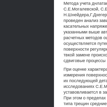
Метода учета днлатан
С.Е.Могалевской, С.Б
Н.Шнейдера,Г.Дхегер
проведен анализ за
касательных напряже
указанными выше авт
расчетных методов о
осуществляется путе
поверхности регуляр
твкой замене происх
сдвиговые процессы 
При оценке характер
измерения поверхнос
их последующей дета
исследованиях С.Е.М
уставовливаетсл в за
При этом о пределах
типа трещин средние