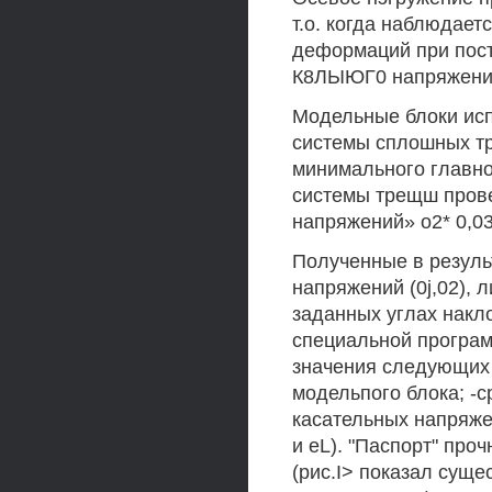
т.о. когда наблюдае
деформаций при пос
К8ЛЫЮГ0 напряжени
Модельные блоки исп
системы сплошных тр
минимального главно
системы трещш прове
напряжений» о2* 0,03
Полученные в резуль
напряжений (0j,02), 
заданных углах накл
специальной програм
значения следующих 
модельпого блока; -с
касательных напряже
и eL). "Паспорт" пр
(рис.I> показал сущ