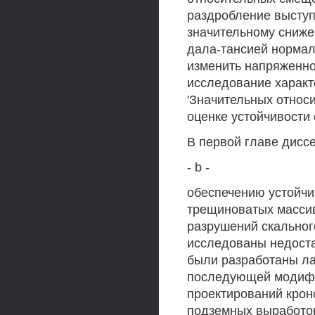
раздробление выступ
значительному сниже
дала-тансией нормал
изменить напряженно
исследование характ
'Значительных относ
оценке устойчивости 
В первой главе дисс
- b -
обеспечению устойчи
трещиноватых масси
разрушений скальног
исследованы недоста
были разработаны ла
последующей модифи
проектирований крон
подземных выработо