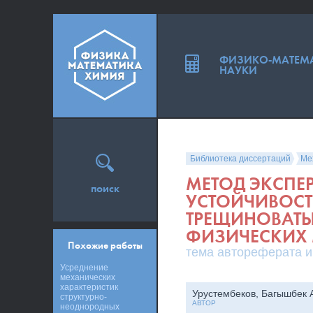
ФИЗИКО-МАТЕМ
НАУКИ
Библиотека диссертаций
Ме
МЕТОД ЭКСПЕ
поиск
УСТОЙЧИВОСТ
ТРЕЩИНОВАТЫ
ФИЗИЧЕСКИХ
Похожие работы
тема автореферата и
Усреднение
механических
характеристик
Урустембеков, Багышбек 
структурно-
АВТОР
неоднородных