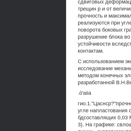
сдвиговых деформац
трещин р и от велич
прочность и максима
реализуются при угле
поворота боковых гра
разрушение блока во
устойчивости вследс
контактам.
С использованием э
исследование механи
методом конечных эл
разработанной В.Н.В
.ó'aiia
гио.1."Цаснср?"проч
угле напластования 
бдсоставлящих 0,03 M
3). На графике: свло