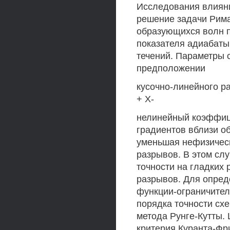
Исследования влияни
решение задачи Риман
образующихся волн 
показателя адиабаты
течений. Параметры с
предположении
кусочно-линейного ра
+ X-
нелинейный коэффиц
градиентов вблизи о
уменьшая нефизичес
разрывов. В этом сл
точности на гладких
разрывов. Для опред
функции-ограничители
порядка точности сх
метода Рунге-Кутты.
критерия Куранта-Фр