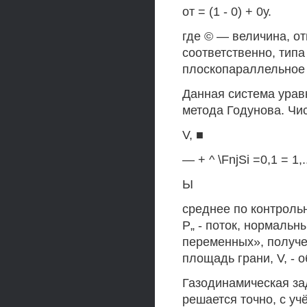
от = (1 - 0) + 0у.
где © — величина, о
соответственно, типа
плоскопараллельное 
Данная система ура
метода Годунова. Чи
V, ■
— + ^ \FnjSi =0,1 = 1
Ы
среднее по контроль
Р„ - поток, нормаль
переменных», получе
площадь грани, V, - 
Газодинамическая за
решается точно, с у