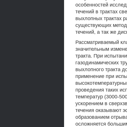
особенностей исслед
течений в трактах св
выхлопных трактах р
существующих метод
течений, а так же ди
Рассматриваемый кла
значительным измене
тракта. При испытан
газодинамических тр
выхлопного тракта д
применение при испы
высокотемпературны
проведения таких ис
температур (3000-50
ускорением в сверхз
течения оказывают э
образованием отрыва
осложняется больши