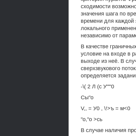
сходимости возможно
значения шага по вр
времени для каждой 
локального применен
независимо от параме
В качестве граничны
условие на входе в 
выходе из неё. В сл
сверхзвукового пото
определяется задани
-\( 2 Л (с У"'"0
Сы"о
V,, = У0 , \!>ъ = м<0
"о,"о >сь
В случае наличия пр