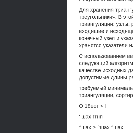
Для хранения триангу
треугольники». В это
триангуляции: узлы, 
входящие и исходящи
конечный узел и указ
хранятся указатели н
С использованием в
следующий алгоритм 
качестве исходных д
допустимые длины ре
требуемый минимальн
триангуляции, сорти
О 18еот < I
' шах ггнп
^шах > ^шах ^шах