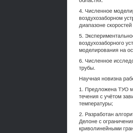
областях.
4. Численное модели
воздухозаборном уст
диапазоне скоростей
5. Экспериментально
воздухозаборного ус
моделирования на ос
6. Численное исслед
трубы.
Научная новизна раб
1. Предложена ТУО м
течения с учётом зав
температуры;
2. Разработан алгор
Делоне с ограничени
криволинейными гран