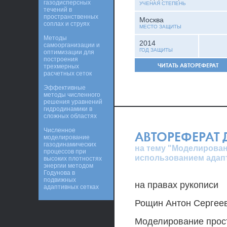
газодисперсных
УЧЕНАЯ СТЕПЕНЬ
течений в
пространственных
Москва
соплах и струях
МЕСТО ЗАЩИТЫ
Методы
2014
самоорганизации и
ГОД ЗАЩИТЫ
оптимизации для
построения
ЧИТАТЬ АВТОРЕФЕРАТ
трехмерных
расчетных сеток
Эффективные
методы численного
решения уравнений
гидродинамики в
сложных областях
Численное
АВТОРЕФЕРАТ
моделирование
газодинамических
на тему "Моделирован
процессов при
использованием адап
высоких плотностях
энергии методом
Годунова в
подвижных
на правах рукописи
адаптивных сетках
Рощин Антон Сергее
Моделирование прост