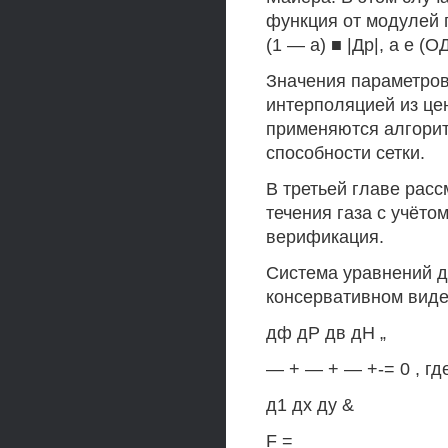
функция от модулей г
(1 — а) ■ |Др|, а е (ОД
Значения параметров
интерполяцией из це
применяются алгори
способности сетки.
В третьей главе рас
течения газа с учёто
верификация.
Система уравнений д
консервативном виде
дф дР дв дН „
— + — + — +-= 0 , гд
д1 дх ду &
F =