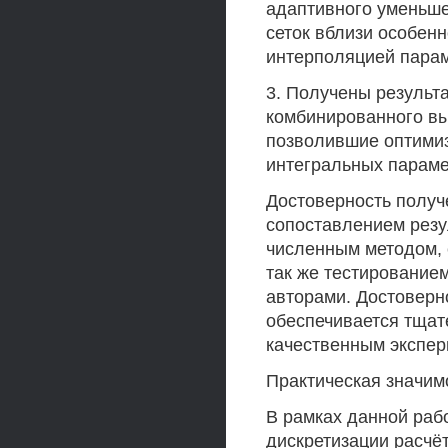
адаптивного уменьш
сеток вблизи особенн
интерполяцией парам
3. Получены результ
комбинированного вы
позволившие оптимиз
интегральных параме
Достоверность получ
сопоставлением резу
численным методом, 
так же тестирование
авторами. Достоверн
обеспечивается тщат
качественным экспе
Практическая значим
В рамках данной раб
дискретизации расчё