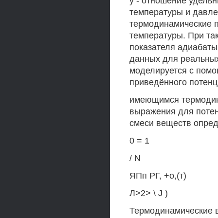
у - отношение удельн
температуры и давле
термодинамические п
температуры. При та
показателя адиабаты
данных для реальных
моделируется с пом
приведённого потенц
имеющимся термодин
выражения для потен
смеси веществ опред
0 = 1
/ N
ЯПп РГ, +о,(т)
Л>2> \ J )
Термодинамические 