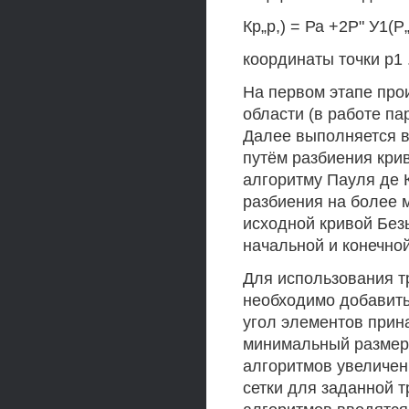
Кр„р,) = Ра +2Р" У1(Р„
координаты точки р1 
На первом этапе про
области (в работе па
Далее выполняется в
путём разбиения крив
алгоритму Пауля де 
разбиения на более 
исходной кривой Без
начальной и конечно
Для использования т
необходимо добавит
угол элементов прин
минимальный размер
алгоритмов увеличе
сетки для заданной 