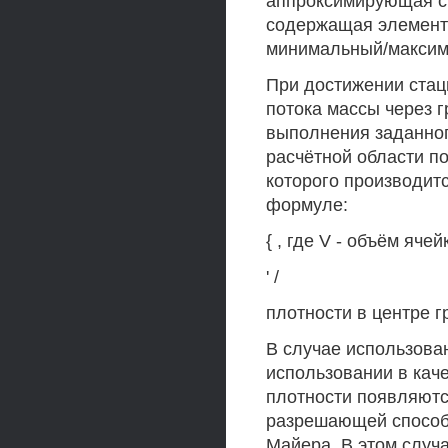
аппроксимирующая с 
содержащая элемент
минимальный/максим
При достижении стац
потока массы через 
выполнения заданног
расчётной области п
которого производит
формуле:
{ , где V - объём яче
' /
плотности в центре г
В случае использова
использовании в кач
плотности появляютс
разрешающей способн
Майера. В этом случ