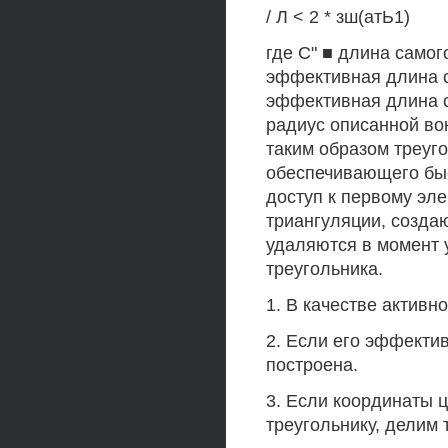
/ Л < 2 * зш(атЬ1)
где С" ■ длина самого
эффективная длина са
эффективная длина са
радиус описанной во
таким образом треуго
обеспечивающего быс
доступ к первому эл
триангуляции, созда
удаляются в момент 
треугольника.
1. В качестве активн
2. Если его эффекти
построена.
3. Если координаты 
треугольнику, делим 