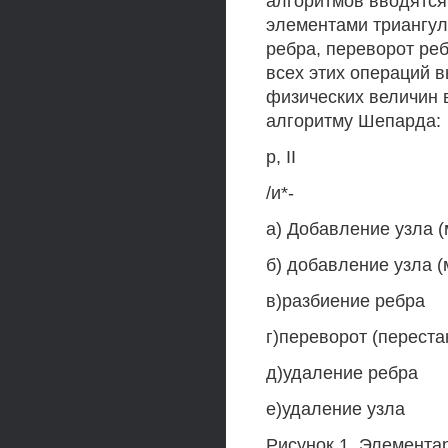
алгоритмов вводятс
элементами триангул
ребра, переворот реб
всех этих операций 
физических величин 
алгоритму Шепарда:
р, II
/и*-
а) Добавление узла (
б) добавление узла (
в)разбиение ребра
г)переворот (переста
д)удаление ребра
е)удаление узла
Рисунок 1. Элемента