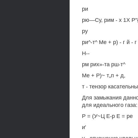
ри
рю—Су, рим - х 1Х Р"{е
ру
ри^-т^ Ме + р) - г й - г
Н--
рм рих»-та рш-т^
Ме + Р)~ т„п + д,
т - тензор касательн
Для замыкания данно
для идеального газа:
Р = (У~Ц Е-р Е = ре
и'