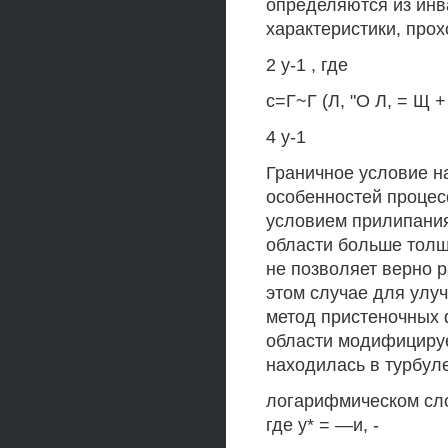
определяются из инв
характеристики, прох
2 у-1 , где
с=Г~Г (Л, "О Л, = Щ +
4 у-1
Граничное условие на
особенностей процес
условием прилипания
области больше толщ
не позволяет верно р
этом случае для улу
метод пристеночных 
области модифицируе
находилась в турбул
логарифмическом слое
где у* = —и, -