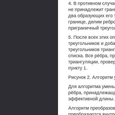
4. В противном случ
не принадлежит гран
два образующих его 
границе, делим ребр
приграничный треугол
5. После всех этих 
треугольников и доб
треугольников триан
списка. Все рёбра, 
триангуляции, прове
пункту 1.
Рисунок 2. Алгоритм
Для алгоритма умень
рёбра, принадлежащи
эффективной длины.
Алгоритм преобразов
преобразуются внутре