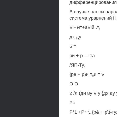
дифференцирования 
В случае плоскопара
система уравнений Н
Ы+Ят+аЫй-.*,
дх ду
5 =
ри + р — та
/ЯП-Ту,
{ре + р)и-т„и-т V
О О
2 /л (ди 8у V у {дх ду
Р»
Р*1 +Р~*„ {р& + р\)-ту