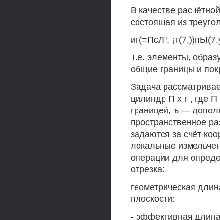
В качестве расчётной
состоящая из треуго
иг(=ПсЛ", ¡т(7,))пЫ(7,
Т.е. элементы, образ
общие границы и пок
Задача рассматривае
цилиндр П х г , где 
границей, ъ — допол
пространственное ра
задаются за счёт коо
локальные измельчен
операции для опреде
отрезка:
геометрическая длин
плоскости:
- эффективная длина