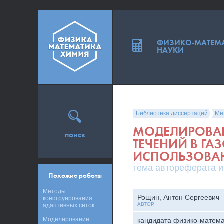
ФИЗИКО-МАТЕМ
НАУКИ
Библиотека диссертаций
Ме
МОДЕЛИРОВАН
поиск
ТЕЧЕНИЙ В ГА
ИСПОЛЬЗОВАН
тема автореферата и
Похожие работы
Методы
Рощин, Антон Сергеевич
конструирования
АВТОР
адаптивных сеток
Моделирование
кандидата физико-матема