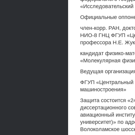
«Исследовательский
Официальные оппоне
член-корр. РАН, докт
НИО-8 ГНЦ ФГУП «Це
профессора Н.Е. Жук
кандидат физико-мат
«Молекулярная физик
Ведущая организаци
ФГУП «Центральный н
машиностроения»
Защита состоится «24
диссертационного со
авиационный институ
университет)» по адре
Волоколамское шоссе