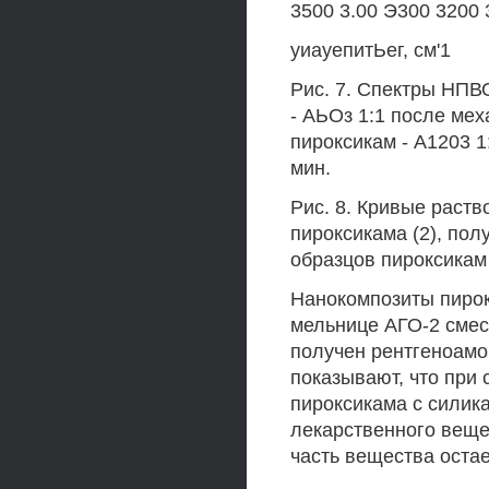
3500 3.00 Э300 3200 
уиауепитЬег, см'1
Рис. 7. Спектры НПВО
- АЬОз 1:1 после меха
пироксикам - А1203 1
мин.
Рис. 8. Кривые раств
пироксикама (2), пол
образцов пироксикам -
Нанокомпозиты пирок
мельнице АГО-2 смес
получен рентгеноамо
показывают, что при
пироксикама с силик
лекарственного веще
часть вещества остае