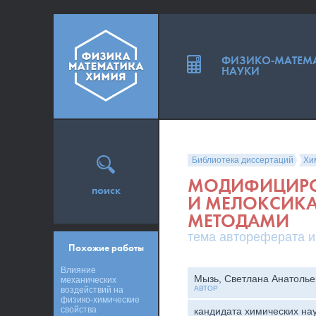
ФИЗИКО-МАТЕМ
НАУКИ
Библиотека диссертаций
Хи
МОДИФИЦИРО
поиск
И МЕЛОКСИК
МЕТОДАМИ
тема автореферата и
Похожие работы
Влияние
Мызь, Светлана Анатолье
механических
АВТОР
воздействий на
физико-химические
свойства
кандидата химических на