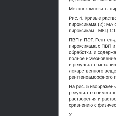
Механокомпозиты пи
Рис. 4. Кривые раств
пироксикама (2); МА 
пироксикам - МКЦ 1:1
ПВП и ПЭГ. Рентген
пироксикама с ПВП и
обработки, и содерж
полное исчезновение 
в результате механи
лекарственного веще
рентгеноаморфного п
На рис. 5 изображен
результате совместн
растворения и раств
сравнению с физичес
У