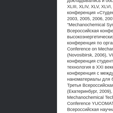
докладывались и обс
XLIII, XLIV, XLV, XL
конференция «Студен
2003, 2005, 2006, 2007
"Mechanochemical Synth
Всероссийская конфе
высокоэнергетических
конференция по органи
Conference on Mechan
(Novosibirsk, 2006), 
конференция студент
технология в XXI век
конференция с межд
наноматериалы для б
Третья Всероссийск
(Екатеринбург, 2009), 
Mechanochemical Techn
Conference YUCOMAT 2
Всероссийская науч