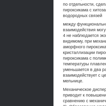
по отдельности, сде
пироксикама с хитоз
водородных связей
между функциональн
взаимодействия могут
4 не наблюдается экз
видимому, при механ
аморфного пироксикам
кристаллизации пиро
пироксикама с полим
температуры плавлени
уменьшается в два ра
взаимодействует с ц
мельнице.
Механическое диспер
приводит к повышени
сравнению с механич