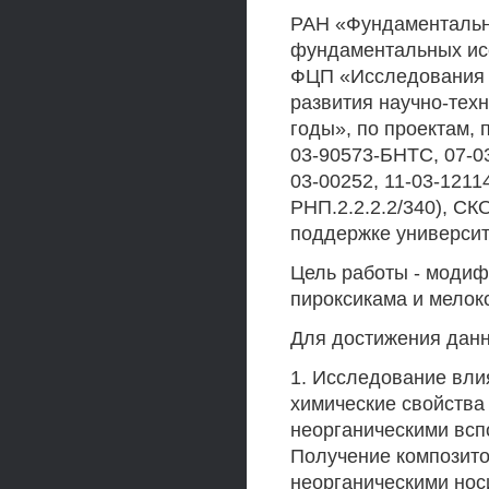
РАН «Фундаментальн
фундаментальных ис
ФЦП «Исследования 
развития научно-тех
годы», по проектам
03-90573-БНТС, 07-03
03-00252, 11-03-1211
РНП.2.2.2.2/340), СК
поддержке университ
Цель работы - модиф
пироксикама и мелок
Для достижения дан
1. Исследование вли
химические свойства
неорганическими всп
Получение композито
неорганическими нос