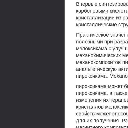
Впервые синтезиров
карбоновыми кислот
кристаллизации из р
кристаллические стр
Практическое значен
полезными при разра
мелоксикама с улучш
механохимических ме
механокомпозитов пи
анальгетическую акт
пироксикама. Механо
пироксикама может б
пироксикама, а такж
изменения их терапе
кристаллов мелоксик
свойств может спосо
для их получения. Р
магнитного композит