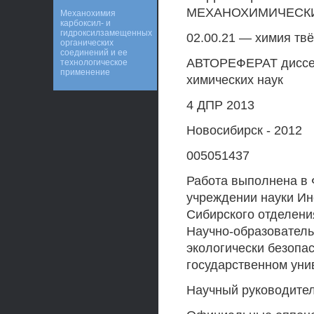
МЕХАНОХИМИЧЕСК
Механохимия
карбоксил- и
гидроксилзамещенных
02.00.21 — химия твё
органических
соединений и ее
АВТОРЕФЕРАТ диссер
технологическое
применение
химических наук
4 ДПР 2013
Новосибирск - 2012
005051437
Работа выполнена в
учреждении науки Ин
Сибирского отделения
Научно-образователь
экологически безопа
государственном унив
Научный руководител