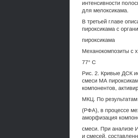
интенсивности полос
для мелоксикама.
В третьей главе опи
пироксикама с орган
пироксикама
Механокомпозиты с х
77° С
Рис. 2. Кривые ДСК и
смеси МА пироксикам
компонентов, активир
МКЦ. По результатам
(РФА), в процессе м
аморфизация компон
смеси. При анализе 
и смесей, составлен