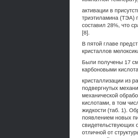
активации в присутс
триэтиламина (ТЭА) 
составил 28%, что с
[8].
В пятой главе предс
кристаллов мелоксик
Были получены 17 с
карбоновыми кислота
кристаллизации из р
подвергнутых механи
механической обрабо
кислотами, в том чи
жидкости (таб. 1). 
появлением новых пи
свидетельствующих о
отличной от структу