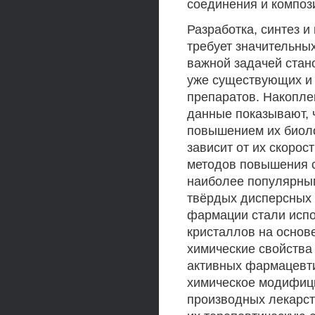
соединения и композ
Разработка, синтез 
требует значительных
важной задачей стан
уже существующих и 
препаратов. Накопл
данные показывают, 
повышением их биоло
зависит от их скорос
методов повышения с
наиболее популярны
твёрдых дисперсных 
фармации стали испо
кристаллов на основ
химические свойства
активных фармацевти
химическое модифици
производных лекарст