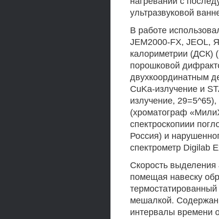
нагревании с послед
ультразвуковой ванне
В работе использова
JEM2000-FX, JEOL, 
калориметрии (ДСК) (
порошковой дифракт
двухкоординатным де
CuKa-излучение и ST
излучение, 29=5^65)
(хроматограф «МилиХ
спектроскопиии погло
Россия) и нарушенно
спектрометр Digilab E
Скорость выделения J
помещая навеску обр
термостатированный 
мешалкой. Содержан
интервалы времени 