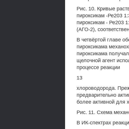
Рис. 10. Кривые раст
пироксикам -Ре203 1:
пироксикам - Ре203 1:
(АГО-2), соответстве
В четвёртой главе о
пироксикама механо
пироксикама получали
щелочной агент испо
процессе реакции
13
хлороводорода. Преж
предварительно акти
более активной для 
Рис. 11. Схема меха
В ИК-спектрах реакц