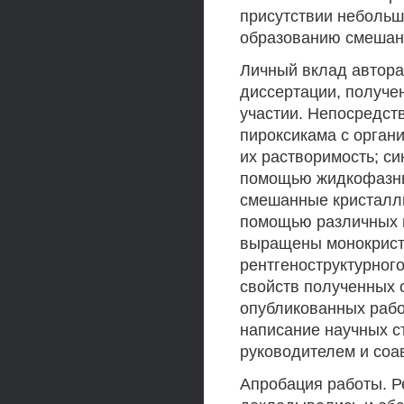
присутствии небольш
образованию смешан
Личный вклад автора
диссертации, получе
участии. Непосредст
пироксикама с орган
их растворимость; с
помощью жидкофазны
смешанные кристаллы
помощью различных м
выращены монокрист
рентгеноструктурног
свойств полученных 
опубликованных рабо
написание научных с
руководителем и соа
Апробация работы. Р