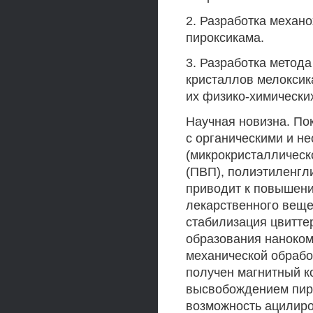
2. Разработка механ
пироксикама.
3. Разработка метод
кристаллов мелоксик
их физико-химических
Научная новизна. По
с органическими и н
(микрокристалличес
(ПВП), полиэтиленгл
приводит к повышени
лекарственного веще
стабилизация цвитте
образования наноком
механической обрабо
получен магнитный к
высвобождением пир
возможность ацилиро