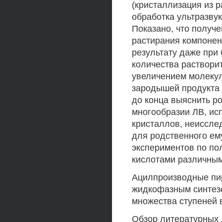
(кристаллизация из 
обработка ультразвуко
Показано, что получ
растирания компонен
результату даже при
количества растворит
увеличением молеку
зародышей продукта 
до конца выяснить ро
многообразии ЛВ, и
кристаллов, неиссле
для родственного ем
экспериментов по по
кислотами различными
Ацилпроизводные пи
жидкофазным синтезо
множества ступеней 
Обзор литературных 