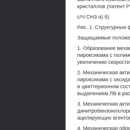
кристаллов (патент 
с/Ч СНЗ а) б)
Рис. 1. Структурные 
Защищаемые положе
1. Образование меха
пироксикама с полим
увеличению скорости
2. Механическая акт
пироксикама с оксид
в цвиттерионном сос
выделением ЛВ в рас
3. Механическая акти
динитробензоилхлори
ацилирующих агентов
4. Механическая обр