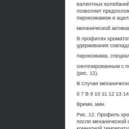
валентных колебаний
позволяет предполож
пироксикамом и ацил
механической актива
В профилях хроматог
удерживания совпада
пироксикама, специа
синтезированным с п
(рис. 12).
В случае механическ
б 7 В 9 10 11 12 13 14
Время, мин.
Рис. 12. Профиль хр
после механической 
комнатной температу