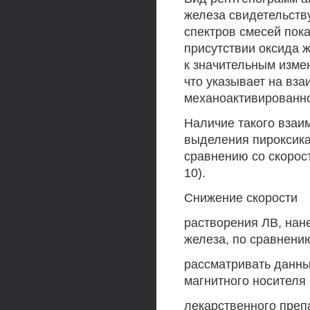
железа свидетельств
спектров смесей пока
присутствии оксида 
к значительным изме
что указывает на вз
механоактивированно
Наличие такого взаим
выделения пироксика
сравнению со скорос
10).
Снижение скорости
растворения ЛВ, нан
железа, по сравнени
рассматривать данны
магнитного носителя
лекарственного преп