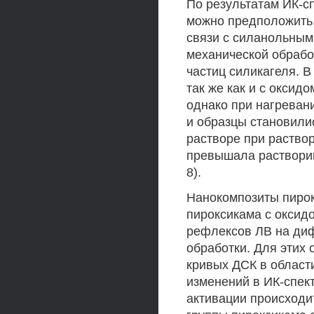
По результатам ИК-с
можно предположить,
связи с силанольным
механической обрабо
частиц силикагеля. В
так же как и с оксид
однако при нагреван
и образцы становили
растворе при раство
превышала растворим
8).
Нанокомпозиты пирок
пироксикама с оксид
рефлексов ЛВ на ди
обработки. Для этих
кривых ДСК в област
изменений в ИК-спек
активации происходи