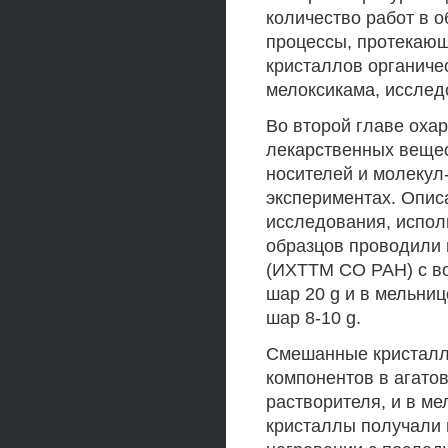
количество работ в 
процессы, протекающ
кристаллов органичес
мелоксикама, исслед
Во второй главе оха
лекарственных вещес
носителей и молекул
экспериментах. Опис
исследования, испол
образцов проводили 
(ИХТТМ СО РАН) с во
шар 20 g и в мельниц
шар 8-10 g.
Смешанные кристалл
компонентов в агато
растворителя, и в м
кристаллы получали 