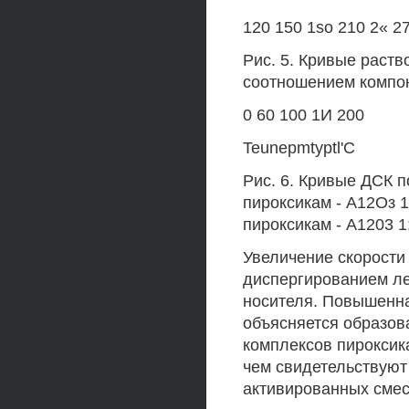
120 150 1so 210 2« 2
Рис. 5. Кривые раст
соотношением компоне
0 60 100 1И 200
Teunepmtyptl'С
Рис. 6. Кривые ДСК 
пироксикам - А12Оз 1:
пироксикам - А1203 1:
Увеличение скорости
диспергированием ле
носителя. Повышенна
объясняется образов
комплексов пироксик
чем свидетельствуют
активированных сме