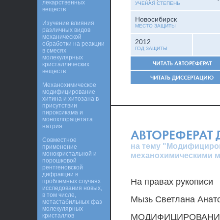
лекарственных
УЧЕНАЯ СТЕПЕНЬ
веществ
Новосибирск
Изучение влияния
МЕСТО ЗАЩИТЫ
различных видов
механической
2012
обработки на реакции
ГОД ЗАЩИТЫ
в смесях
молекулярных
ЧИТАТЬ АВТОРЕФЕРАТ
кристаллических
веществ
ЧИТАТЬ ДИССЕРТАЦИЮ
Механохимическое
модифицирование
хитина и хитозана в
присутствии
пироксикама и
монохлорацетата
натрия
АВТОРЕФЕРАТ
Совместное
на тему "Модифициро
применение
монокристальной и
механохимическими 
порошковой
рентгеновской
дифракции в
На правах рукописи
проблемных случаях
исследования новых,
в том числе,
Мызь Светлана Анат
метастабильных фаз
молекулярных
кристаллов
МОДИФИЦИРОВАНИЕ