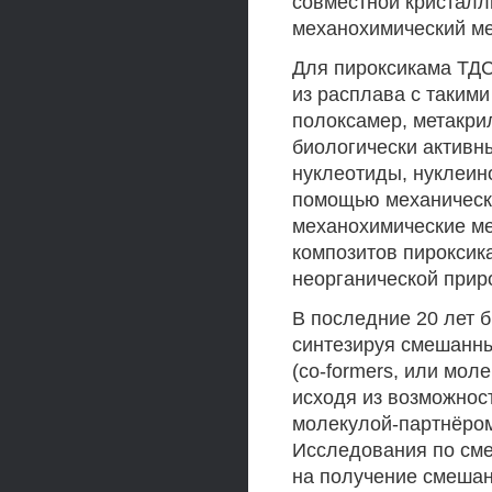
совместной кристалл
механохимический ме
Для пироксикама ТДС
из расплава с такими
полоксамер, метакрил
биологически активн
нуклеотиды, нуклеин
помощью механическо
механохимические ме
композитов пироксика
неорганической прир
В последние 20 лет б
синтезируя смешанн
(co-formers, или мо
исходя из возможнос
молекулой-партнёром
Исследования по см
на получение смеша