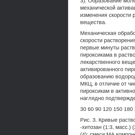
3). Образование мол
механической актива
изменения скорости 
вещества.
Механическая обрабо
скорости растворени
первые минуты раств
пироксикама в раств
лекарственного веще
активированного пир
образованию водород
МКЦ, в отличие от чи
пироксикам в активн
наглядно подтвержден
30 60 90 120 150 180
Рис. 3. Кривые раств
-хитозан (1:3, масс.)
(4); смеси МА компоне