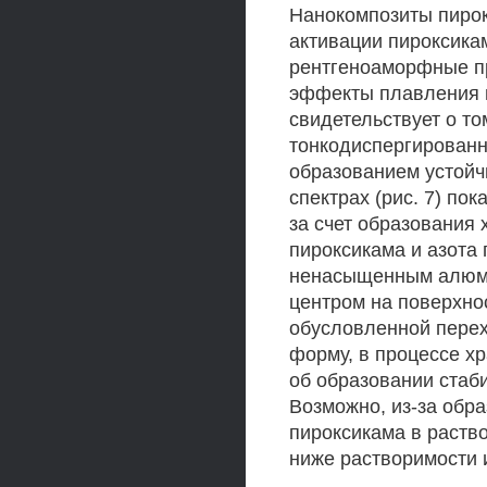
Нанокомпозиты пирок
активации пироксика
рентгеноаморфные пр
эффекты плавления п
свидетельствует о т
тонкодиспергированн
образованием устойч
спектрах (рис. 7) по
за счет образования
пироксикама и азота
ненасыщенным алюми
центром на поверхно
обусловленной перех
форму, в процессе х
об образовании стаб
Возможно, из-за обр
пироксикама в раств
ниже растворимости и