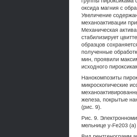
группы пироксикама 
оксида магния с обр
Увеличение содержан
механоактивации при
Механическая актива
стабилизирует цвитте
образцов сохраняетс
полученные обработк
мин, проявили макси
исходного пироксикама
Нанокомпозиты пирок
микроскопические ис
механоактивированны
железа, покрытые на
(рис. 9).
Рис. 9. Электронном
мельнице у-Fe203 (а) 
Вид рентгенограмм а