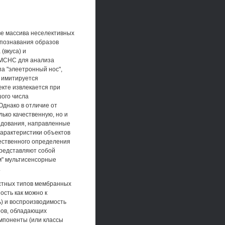
ве массива неселективных
спознавания образов
(вкуса) и
 МСНС для анализа
а "элеетронный нос",
х имитируется
екте извлекается при
шого числа
днако в отличие от
ько качественную, но и
едования, направленные
характеристики объектов
чественного определения
представляют собой
м" мультисенсорные
.
естных типов мембранных
ость как можно к
) и воспроизводимость
ров, обладающих
омпоненты (или классы