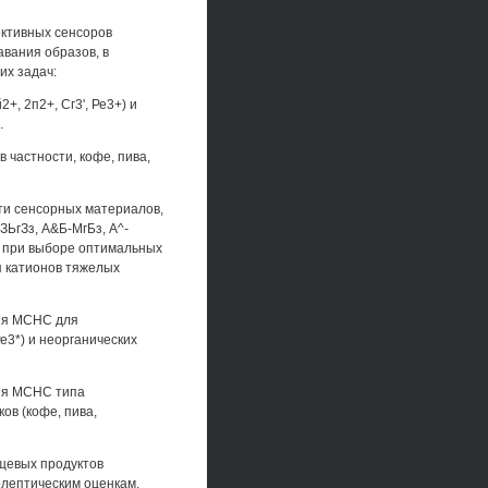
ективных сенсоров
вания образов, в
их задач:
, 2п2+, Сг3', Ре3+) и
.
в частности, кофе, пива,
ти сенсорных материалов,
ЗЬгЗз, А&Б-МгБз, А^-
н при выборе оптимальных
я катионов тяжелых
ния МСНС для
е3*) и неорганических
ния МСНС типа
ов (кофе, пива,
ищевых продуктов
олептическим оценкам.