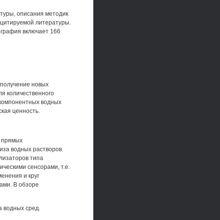
атуры, описания методик
 цитируемой литературы.
ография включает 166
 получение новых
ля количественного
окомпонентных водных
ская ценность.
я прямых
иза водных растворов.
лизаторов типа
ическими сенсорами, т.е.
енения и круг
ами. В обзоре
а водных сред.