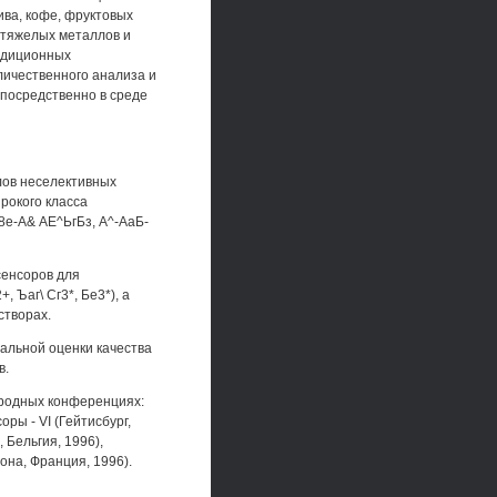
ива, кофе, фруктовых
 тяжелых металлов и
радиционных
личественного анализа и
епосредственно в среде
лов неселективных
рокого класса
8е-А& АЕ^ЬгБз, А^-АаБ-
сенсоров для
 Ъаг\ Сг3*, Бе3*), а
створах.
ральной оценки качества
в.
ародных конференциях:
ры - VI (Гейтисбург,
 Бельгия, 1996),
на, Франция, 1996).