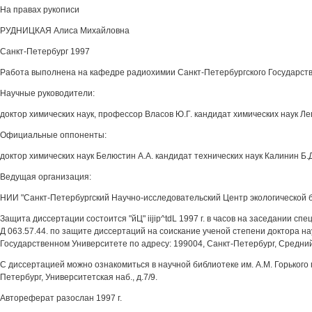
На правах рукописи
РУДНИЦКАЯ Алиса Михайловна
Санкт-Петербург 1997
Работа выполнена на кафедре радиохимии Санкт-Петербургского Государств
Научные руководители:
доктор химических наук, профессор Власов Ю.Г. кандидат химических наук Лег
Официальные оппоненты:
доктор химических наук Белюстин A.A. кандидат технических наук Калинин Б.Д
Ведущая организация:
НИИ "Санкт-Петербургский Научно-исследовательский Центр экологической б
Защита диссертации состоится "йЦ" iijip^tdL 1997 г. в часов на заседании сп
Д 063.57.44. по защите диссертаций на соискание ученой степени доктора на
Государственном Университете по адресу: 199004, Санкт-Петербург, Средний 
С диссертацией можно ознакомиться в научной библиотеке им. A.M. Горького 
Петербург, Университетская наб., д.7/9.
Автореферат разослан 1997 г.