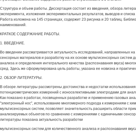
Структура и объем работы. Диссертация состоит из введения, обзора литер
эксперимента, изложения экспериментальных результатов, выводов и списка
Работа изложена на 145 страницах, содержит 23 рисунка и 20 таблиц. Библи
наименований.
КРАТКОЕ СОДЕРЖАНИЕ РАБОТЫ.
1. ВВЕДЕНИЕ.
Во введении рассматривается актуальность исследований, направленных на
сенсорных материалов и разработку на их основе мультисенсорных систем д
анализа и определения интегрального качества (распознавания вкуса) мног
сред. Здесь же сформулирована цель работы, указана ее новизна и практиче
2. ОБЗОР ЛИТЕРАТУРЫ.
В обзоре литературы рассмотрены достоинства и недостатки использовани
потенциометрических измерений с ионоселективными электродами для анал
Как показано в работах, посвященных разработке и применению газовых ана
"электронный нос", использование многомерного подхода к измерениям с хим
мультисенсорных систем, позволяет значительность расширить области прим
анализируемых объектов по сравнению с измерениями с единичными сенсор
литературы показана актуальность разработки
мультисенсорных систем для количественного анализа и распознавания вкус