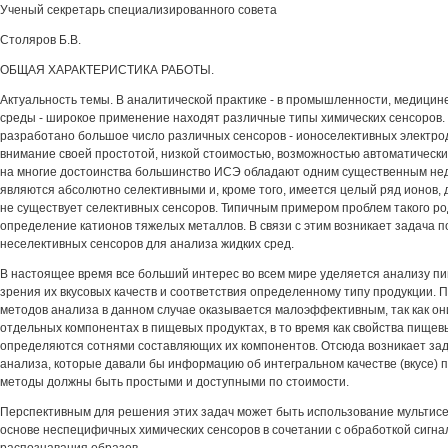
Ученый секретарь специализированного совета
Столяров Б.В.
ОБЩАЯ ХАРАКТЕРИСТИКА РАБОТЫ.
Актуальность темы. В аналитической практике - в промышленности, медицин
среды - широкое применение находят различные типы химических сенсоров.
разработано большое число различных сенсоров - ионоселективных электро
внимание своей простотой, низкой стоимостью, возможностью автоматическ
на многие достоинства большинство ИСЭ обладают одним существенным нед
являются абсолютно селективными и, кроме того, имеется целый ряд ионов,
не существует селективных сенсоров. Типичным примером проблем такого р
определение катионов тяжелых металлов. В связи с этим возникает задача 
неселективных сенсоров для анализа жидких сред.
В настоящее время все больший интерес во всем мире уделяется анализу пи
зрения их вкусовых качеств и соответствия определенному типу продукции. 
методов анализа в данном случае оказывается малоэффективным, так как о
отдельных компонентах в пищевых продуктах, в то время как свойства пищев
определяются сотнями составляющих их компонентов. Отсюда возникает за
анализа, которые давали бы информацию об интегральном качестве (вкусе) п
методы должны быть простыми и доступными по стоимости.
Перспективным для решения этих задач может быть использование мультис
основе неспецифичных химических сенсоров в сочетании с обработкой сигн