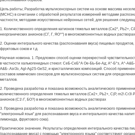
распознавания образов.
Цель работы; Разработка мультисенсорных систем на основе массива несел
(МСНС) в сочетании с обработкой результатов измерений методами распозна
частности, методами искусственных нейронных сетей, для решения следующ
1. Количественного определения катионов тяжелых металлов (Си2*, РЬ2+, Сй2+
неорганических анионов (СГ, Г, ЯО^") в многокомпонентных водных растворах
2. Оценки интегрального качества (распознавания вкуса) пищевых продуктов, 
фруктовых соков и т.д.
Научная новизна. 1. Предложен способ оценки перекрестной чувствительнос
в частности халькогенидных стекол: СеБ-СеБ^А Ое-БЬ-Бе-Ад; А^-Б^з, А^-А&Б-
А&Б-.АзгЗз, AgI-Ag2S-GeS2, и кристаллических композиций. Способ примене
составов химических сенсоров для мультисенсорных систем для определени
металлов.
2. Проведена разработка и показана возможность аналитического примене
количественного определения тяжелых металлов (Си2+, РЬ2+, С(Р, гп2\ Сг3\ Р
анионов (С1\ Г, БО?) в многокомпонентных водных растворах
3. Проведена разработка и показана возможность аналитического примене
"электронный язык" для распознавания вкуса и интегрального качества напитк
лимонада, фруктового сока).
Практическое значение. Результаты определения интегрального качества п
(распознавание вкуса) с помощью "электронного языка" соответствуют орган