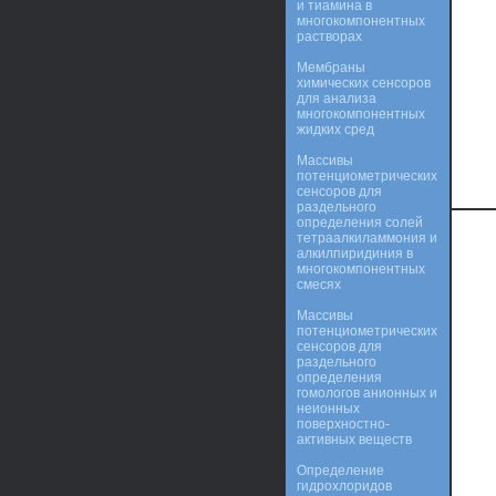
и тиамина в
многокомпонентных
растворах
Мембраны
химических сенсоров
для анализа
многокомпонентных
жидких сред
Массивы
потенциометрических
сенсоров для
раздельного
определения солей
тетраалкиламмония и
алкилпиридиния в
многокомпонентных
смесях
Массивы
потенциометрических
сенсоров для
раздельного
определения
гомологов анионных и
неионных
поверхностно-
активных веществ
Определение
гидрохлоридов