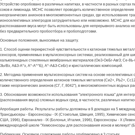
Устройство опробовано в различных напитках, в частности в разных сортах п
соков и лимонада. МСНС позволяет проводить количественное определение
неорганических анионов в многокомпонентных средах, где использование т
ионоселективных электродов затруднительно или невозможно. МСНС для ко
распознавания вкуса могут быть использованы для непрерывного анализа н
без предварительного пробоотбора и пробоподготовки.
Основные положения, выносимые на защиту.
1. Способ оценки перекрестной чувствительности к катионам тяжелых метал
сенсоров, применяемых в мультисенсорных системах, реализованный для ши
халькогенидных стеклянных мембранных материалов (ОеЗ-ОеБг-АвгЗ; Се-8Ь-
ЗЬгВз, А&З-А^з, А^-А^^Б}, А^-А&З-СеБг) и кристаллических композиций.
2. Методика применения мультисенсорных систем на основе неселективных 
количественного определения катионов тяжелых металлов (Си2+, РЬ2+, Сс12+,
также неорганических анионов (СГ, Г, 8042"), в многокомпонентных водных ра
3. Обоснование возможности использования "электронного языка" для интег
(распознавания вкуса) сложных водных сред, в частности, различных напитко
Апробация работы. Результаты работы доложены в 9 докладах на 5 междун
Трансдьюсеры - Евросенсоры - IX (Стокгольм, Швеция, 1995), Химические сенсо
США, 1996), Евроанализ - IX (Болонья, Италия, 1996), Евросенсоры - X (Левен,
международной школе "Хемосенсоры для распознавания ионов и молекул" (Бо
Публикации. Основное содержание работы опубликовано в 3 статьях.