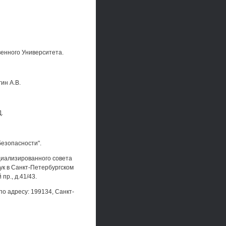
енного Университета.
ин A.B.
.
езопасности".
ециализированного совета
ук в Санкт-Петербургском
пр., д.41/43.
по адресу: 199134, Санкт-