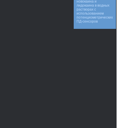
новокаина и
лидокаина в водных
растворах с
использованием
потенциометрических
ПД-сенсоров