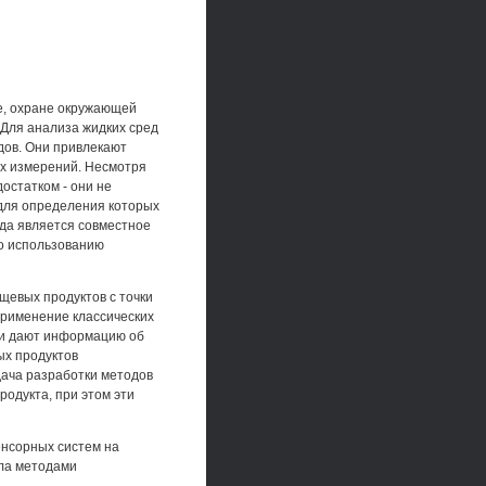
е, охране окружающей
 Для анализа жидких сред
дов. Они привлекают
их измерений. Несмотря
остатком - они не
 для определения которых
ода является совместное
по использованию
щевых продуктов с точки
Применение классических
ни дают информацию об
ых продуктов
дача разработки методов
родукта, при этом эти
енсорных систем на
ала методами