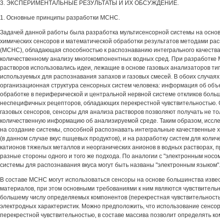
3. ЭКСПЕРИМЕНТАЛЬНЫЕ РЕЗУЛЬТАТЫ И ИХ ОБСУЖДЕНИЕ.
1. Основные принципы разработки МСНС.
Задачей данной работы была разработка мультисенсорной системы на осно
химических сенсоров и математической обработки результатов методами ра
(МСНС), обладающая способностью к распознаванию интегрального качества 
количественному анализу многокомпонентных водных сред. При разработке
растворов использовались идеи, лежащие в основе газовых анализаторов тип
используемых для распознавания запахов и газовых смесей. В обоих случая
организационная структура сенсорных систем человека: информация об объ
обработке в периферической и центральной нервной системе откликов боль
неспецифичных рецепторов, обладающих перекрестной чувствительностью. О
газовых сенсоров, сенсоры для анализа растворов позволяют получать не тол
количественную информацию об анализируемой среде. Таким образом, иссл
на создание системы, способной распознавать интегральные качественные 
(в данном случае вкус пшцевых продуктов), и на разработку систем для коли
катионов тяжелых металлов и неорганических анионов в водных растворах, 
разные стороны одного и того же подхода. По аналогии с "электронным носо
системы для распознавания вкуса могут быть названы "электронным языком"
В составе МСНС могут использоваться сенсоры на основе большинства изв
материалов, при этом основными требованиями к ним являются чувствительн
большему числу определяемых компонентов (перекрестная чувствительность
электродных характеристик. Можно предположить, что использование сенсо
перекрестной чувствительностью, в составе массива позволит определять к