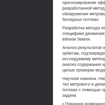
прогнозирование эф
разработанной метод
обнаружения метровы
болидных потоках.
Разработка метода п
специфики движения 
вблизи Земли.
Анализ результатов
орбитам, подтвержд
исследуемому метеор
анализ содержания к
целью проверки моде
Научная новизна. На
тел метрового и дек
потоках с помощью о
задачи.
• Показана возможно