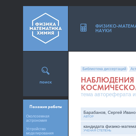
ФИЗИКО-МАТЕМ
НАУКИ
Библиотека диссертаций
Ас
НАБЛЮДЕНИЯ 
поиск
КОСМИЧЕСКОМ
тема автореферата и
Похожие работы
Барабанов, Сергей Ивано
Околоземная
АВТОР
астрономия
кандидата физико-матема
Устройство
УЧЕНАЯ СТЕПЕНЬ
моделирования