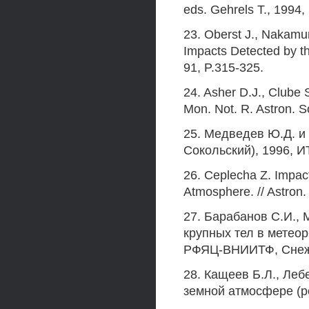
eds. Gehrels Т., 1994,
23. Oberst J., Nakamu
Impacts Detected by th
91, P.315-325.
24. Asher D.J., Clube S
Mon. Not. R. Astron. S
25. Медведев Ю.Д. и 
Сокольский), 1996,
26. Ceplecha Z. Impact
Atmosphere. // Astron.
27. Барабанов С.И.,
крупных тел в метеор
РФЯЦ-ВНИИТФ, Снежи
28. Кащеев Б.Л., Леб
земной атмосфере (ре