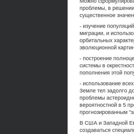
Можно сформулирова
проблемы, в решени
существенное значен
- изучение популяци
миграции, и использ
орбитальных характе
эволюционной картин
- построение полноц
системы в окрестнос
пополнения этой поп
- использование все
Земле тел задолго д
проблемы астероидно
вероятностной в 5 пр
прогнозированным "з
В США и Западной Е
создаваться специал