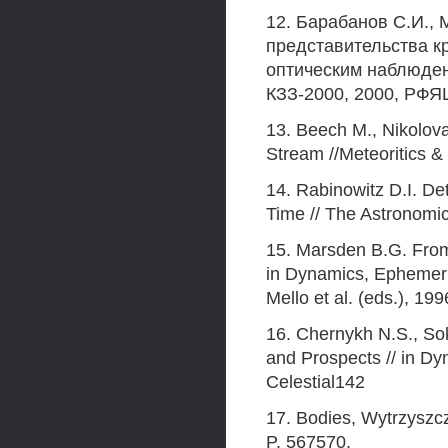
12. Барабанов С.И.,
представительства к
оптическим наблюден
КЗЗ-2000, 2000, РФЯ
13. Beech М., Nikolova
Stream //Meteoritics &
14. Rabinowitz D.I. De
Time // The Astronomic
15. Marsden B.G. From
in Dynamics, Ephemeri
Mello et al. (eds.), 19
16. Chernykh N.S., So
and Prospects // in Dyn
Celestial142
17. Bodies, Wytrzyszcz
P. 567570.