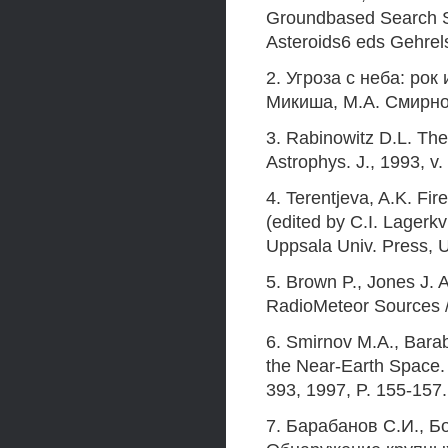
Groundbased Search St
Asteroids6 eds Gehrels
2. Угроза с неба: рок
Микиша, М.А. Смирно
3. Rabinowitz D.L. The 
Astrophys. J., 1993, v.
4. Terentjeva, A.K. Fir
(edited by C.I. Lagerk
Uppsala Univ. Press, 
5. Brown P., Jones J. 
RadioMeteor Sources //
6. Smirnov M.A., Barab
the Near-Earth Space.
393, 1997, P. 155-157.
7. Барабанов С.И., Б