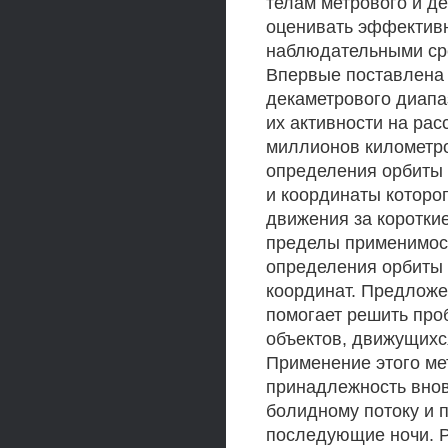
телам метрового и д
оценивать эффектив
наблюдательными сре
Впервые поставлена 
декаметрового диапа
их активности на рас
миллионов километр
определения орбиты 
и координаты которо
движения за коротки
пределы применимос
определения орбиты
координат. Предложе
помогает решить про
объектов, движущихс
Применение этого ме
принадлежность внов
болидному потоку и 
последующие ночи. 