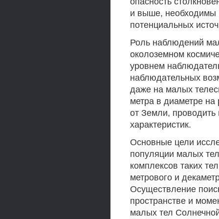
опасность столкнове
и выше, необходимы
потенциальных источ
Роль наблюдений мал
околоземном космич
уровнем наблюдател
наблюдательных возм
даже на малых телес
метра в диаметре на
от Земли, проводить
характеристик.
Основные цели иссл
популяции малых тел
комплексов таких те
метрового и декамет
Осуществление поиск
пространстве и мом
малых тел Солнечной