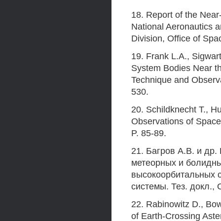
18. Report of the Nea
National Aeronautics a
Division, Office of S
19. Frank L.A., Sigwar
System Bodies Near t
Technique and Observat
530.
20. Schildknecht Т., H
Observations of Space
P. 85-89.
21. Багров A.B. и др
метеорных и болидны
высокоорбитальных с
системы. Тез. докл., С
22. Rabinowitz D., Bo
of Earth-Crossing Aste