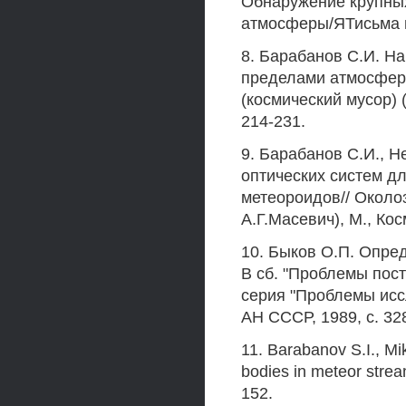
Обнаружение крупных
атмосферы/ЯТисьма в 
8. Барабанов С.И. Н
пределами атмосфер
(космический мусор) 
214-231.
9. Барабанов С.И., Н
оптических систем д
метеороидов// Около
А.Г.Масевич), М., Ко
10. Быков О.П. Опре
В сб. "Проблемы пос
серия "Проблемы исс
АН СССР, 1989, с. 32
11. Barabanov S.I., Mi
bodies in meteor stre
152.