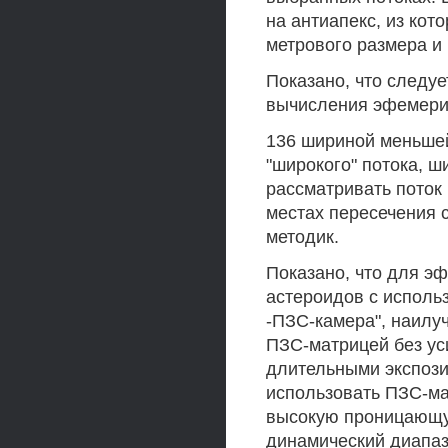
на антиапекс, из кот
метрового размера и
Показано, что следу
вычисления эфемерид
136 шириной меньшей
"широкого" потока, ш
рассматривать поток
местах пересечения 
методик.
Показано, что для э
астероидов с исполь
-ПЗС-камера", наилу
ПЗС-матрицей без уси
длительными экспози
использовать ПЗС-мат
высокую проницающу
динамический диапаз