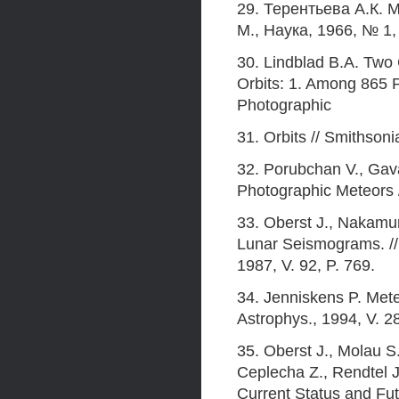
29. Терентьева А.К.
М., Наука, 1966, № 1, 
30. Lindblad В.А. Tw
Orbits: 1. Among 865 
Photographic
31. Orbits // Smithsoni
32. Porubchan V., Gav
Photographic Meteors /
33. Oberst J., Nakamur
Lunar Seismograms. // 
1987, V. 92, P. 769.
34. Jenniskens P. Mete
Astrophys., 1994, V. 2
35. Oberst J., Molau S.
Ceplecha Z., Rendtel J
Current Status and Fut