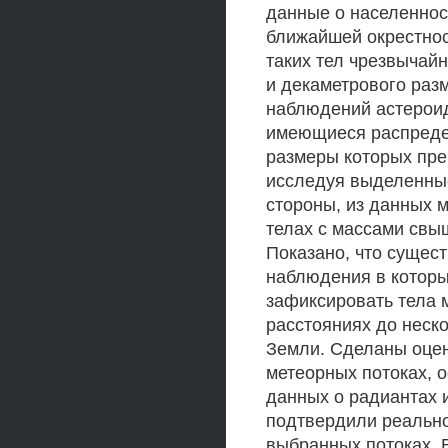
данные о населеннос
ближайшей окрестнос
таких тел чрезвычай
и декаметрового разм
наблюдений астероид
имеющиеся распредел
размеры которых пре
исследуя выделенные
стороны, из данных 
телах с массами свыш
Показано, что сущес
наблюдения в которы
зафиксировать тела 
расстояниях до неск
Земли. Сделаны оцен
метеорных потоках, 
данных о радиантах и
подтвердили реальн
выбранных потоках. 