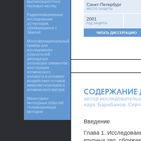
высокоскоростных
Санкт-Петербург
пылевых частиц
МЕСТО ЗАЩИТЫ
Радиолокационные
2001
исследования
астероидов,
ГОД ЗАЩИТЫ
сближающихся с
Землей
ЧИТАТЬ ДИССЕРТАЦИЮ
Многофункциональный
прибор для
исследования
показателей
деградации
оптических элементов
конструкции
космического
аппарата в условиях
воздействия потоков
микрометеороидов и
СОДЕРЖАНИЕ 
космического мусора
автор исследовательс
Мониторинг
метеорных событий
наук, Барабанов, Сер
телевизионным
методом
Введение
Глава 1. Исследован
крупных тел, сближа