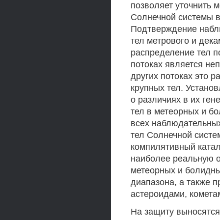
позволяет уточнить 
Солнечной системы в
Подтверждение набл
тел метрового и дека
распределение тел п
потоках является неп
других потоках это 
крупных тел. Установ
о различиях в их ген
тел в метеорных и б
всех наблюдательных
тел Солнечной систе
компилятивный катал
наиболее реальную о
метеорных и болидны
диапазона, а также 
астероидами, комета
На защиту выносятс