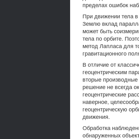
пределах ошибок на
При движении тела в
Землю вклад паралла
может быть соизмер
тела по орбите. Поэ
метод Лапласа для т
гравитационного пол
В отличие от класси
геоцентрическим пар
вторые производные 
решение не всегда о
геоцентрические расс
наверное, целесообр
геоцентрическую орб
движения.
Обработка наблюдени
обнаруженных объект