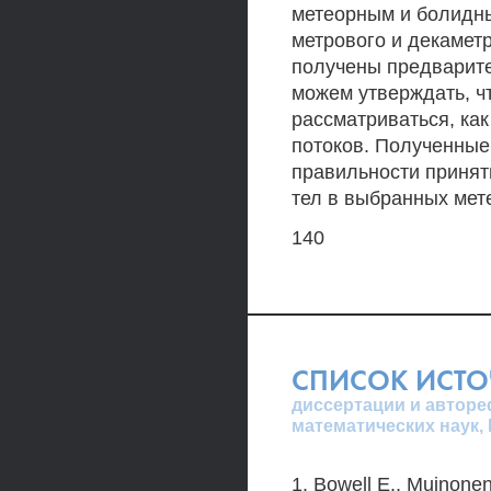
метеорным и болидны
метрового и декаметр
получены предварите
можем утверждать, ч
рассматриваться, ка
потоков. Полученные
правильности принят
тел в выбранных мет
140
СПИСОК ИСТ
диссертации и авторе
математических наук,
1. Bowell Е., Muinone