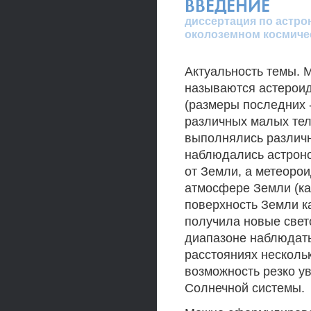
ВВЕДЕНИЕ
диссертация по астро
околоземном космиче
Актуальность темы.
называются астероид
(размеры последних 
различных малых тел
выполнялись различ
наблюдались астрон
от Земли, а метеоро
атмосфере Земли (ка
поверхность Земли к
получила новые свет
диапазоне наблюдать
расстояниях несколь
возможность резко у
Солнечной системы.