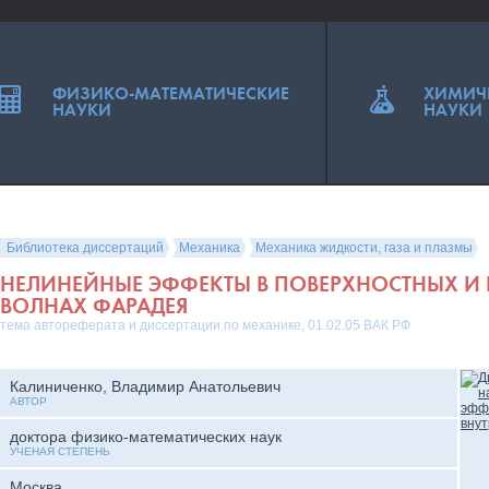
ФИЗИКО-МАТЕМАТИЧЕСКИЕ
ХИМИЧ
НАУКИ
НАУКИ
Библиотека диссертаций
Механика
Механика жидкости, газа и плазмы
НЕЛИНЕЙНЫЕ ЭФФЕКТЫ В ПОВЕРХНОСТНЫХ И 
ВОЛНАХ ФАРАДЕЯ
тема автореферата и диссертации по механике, 01.02.05 ВАК РФ
Калиниченко, Владимир Анатольевич
АВТОР
доктора физико-математических наук
УЧЕНАЯ СТЕПЕНЬ
Москва