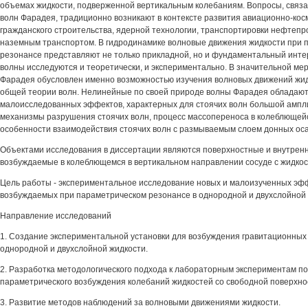
объемах жидкости, подверженной вертикальным колебаниям. Вопросы, связ
волн Фарадея, традиционно возникают в контексте развития авиационно-кос
гражданского строительства, ядерной технологии, транспортировки нефтепр
наземным транспортом. В гидродинамике волновые движения жидкости при 
резонансе представляют не только прикладной, но и фундаментальный инте
волны исследуются и теоретически, и экспериментально. В значительной мер
Фарадея обусловлен именно возможностью изучения волновых движений жидк
общей теории волн. Нелинейные по своей природе волны Фарадея обладаю
малоисследованных эффектов, характерных для стоячих волн большой ампли
механизмы разрушения стоячих волн, процесс массопереноса в колеблющей
особенности взаимодействия стоячих волн с размываемым слоем донных оса
Объектами исследования в диссертации являются поверхностные и внутрен
возбуждаемые в колеблющемся в вертикальном направлении сосуде с жидкос
Цель работы - экспериментальное исследование новых и малоизученных эфф
возбуждаемых при параметрическом резонансе в однородной и двухслойной 
Направление исследований
1. Создание экспериментальной установки для возбуждения гравитационных
однородной и двухслойной жидкости.
2. Разработка методологического подхода к лабораторным экспериментам п
параметрического возбуждения колебаний жидкостей со свободной поверхно
3. Развитие методов наблюдений за волновыми движениями жидкости.