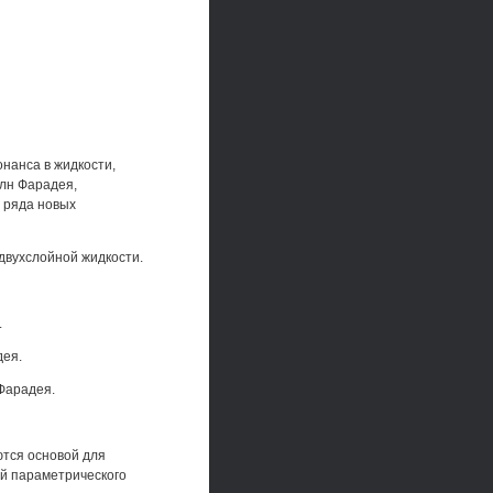
нанса в жидкости,
лн Фарадея,
 ряда новых
двухслойной жидкости.
.
дея.
Фарадея.
тся основой для
й параметрического