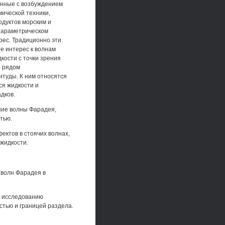
анные с возбуждением
мической техники,
одуктов морским и
параметрическом
рес. Традиционно эти
е интерес к волнам
ости с точки зрения
т рядом
туды. К ним относятся
ся жидкости и
дков.
ние волны Фарадея,
тью.
ектов в стоячих волнах,
жидкости.
 волн Фарадея в
о исследованию
стью и границей раздела.