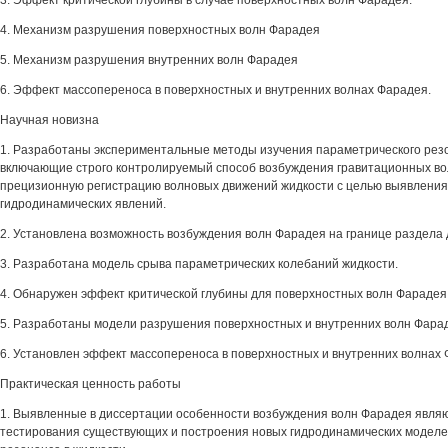
3. Эффект критической глубины в случае поверхностных волн Фарадея.
4. Механизм разрушения поверхностных волн Фарадея
5. Механизм разрушения внутренних волн Фарадея
6. Эффект массопереноса в поверхностных и внутренних волнах Фарадея.
Научная новизна
1. Разработаны экспериментальные методы изучения параметрического резо
включающие строго контролируемый способ возбуждения гравитационных во
прецизионную регистрацию волновых движений жидкости с целью выявления
гидродинамических явлений.
2. Установлена возможность возбуждения волн Фарадея на границе раздела 
3. Разработана модель срыва параметрических колебаний жидкости.
4. Обнаружен эффект критической глубины для поверхностных волн Фарадея
5. Разработаны модели разрушения поверхностных и внутренних волн Фара
6. Установлен эффект массопереноса в поверхностных и внутренних волнах 
Практическая ценность работы
1. Выявленные в диссертации особенности возбуждения волн Фарадея являю
тестирования существующих и построения новых гидродинамических моделе