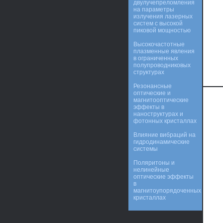
двулучепреломления
на параметры
излучения лазерных
систем с высокой
пиковой мощностью
Высокочастотные
плазменные явления
в ограниченных
полупроводниковых
структурах
Резонансные
оптические и
магнитооптические
эффекты в
наноструктурах и
фотонных кристаллах
Влияние вибраций на
гидродинамические
системы
Поляритоны и
нелинейные
оптические эффекты
в
магнитоупорядоченных
кристаллах