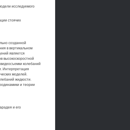
модели исследуемого
ации стоячих
ально созданной
ния в вертикальном
дений является
ов высокоскоростной
 видеосъемки колебаний
и. Интерпретация
ческих моделей.
лебаний жидкости.
родинамики и теории
арадея и его