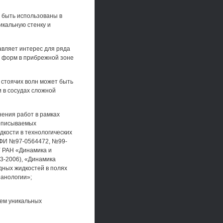
 быть использованы в
икальную стенку и
авляет интерес для ряда
х форм в прибрежной зоне
 стоячих волн может быть
 в сосудах сложной
нения работ в рамках
 описываемых
дкости в технологических
РФФИ №97-0564472, №99-
 РАН «Динамика и
3-2006), «Динамика
дных жидкостей в полях
анологии»;
ием уникальных