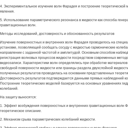
4. Экспериментальное изучение волн Фарадея и построение теоретической 
явления.
5. Использование параметрического резонанса в жидкости как способа генер
гравитационных волн.
Методы исследований, достоверность и обоснованность результатов
Изучение поверхностных и внутренних волн Фарадея проводилось на специ
установке, позволяющей сообщать сосуду с жидкостью гармонические колеба
направлении с заданной частотой и амплитудой. Основным способом наблю
регистрация волновых процессов жидкости посредством современных метод
видеозаписи. Характеристики волн определялись при обработке материалов
свободной поверхности жидкости или границы раздела двухслойной жидкост
полученных результатов проводилась на основании представленных теорети
Достоверность результатов подтверждается данными прямых наблюдений ко
Построение теоретических моделей базируется на основных уравнениях гид
колебаний.
На защиту выносятся:
1. Эффект возбуждения поверхностных и внутренних гравитационных волн Ф
теоретическое описание.
2. Механизм срыва параметрических колебаний жидкости.