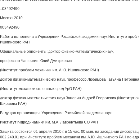
□03492490
Москва-2010
003492490
Работа выполнена в Учреждении Российской академии наук Институте пробл
Ишлинского РАН
Официальные оппоненты: доктор физико-математических наук,
профессор Чашечкин Юлий Дмитриевич
(Институт проблем механики им. А.Ю. Ишлинского РАН)
доктор физико-математических наук, профессор Любимова Татьяна Петровн
(Институт механики сплошных сред УрО РАН)
доктор физико-математических наук Зацепин Андрей Георгиевич (Институт ок
Ширшова РАН)
Ведущая организация: Учреждение Российской академии наук
Институт гидродинамики им. М.А. Лаврентьева СО РАН
Защита состоится 01 апреля 2010 г. в 15 час. 00 мин. на заседании диссерта
002.240.01 при Институте проблем механики им. А.Ю. Ишлинского РАН по адр