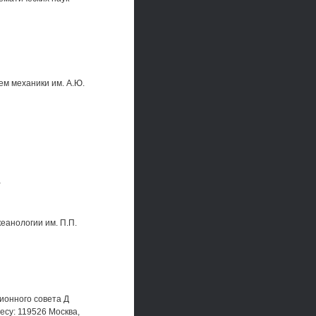
ем механики им. А.Ю.
а
еанологии им. П.П.
ционного совета Д
есу: 119526 Москва,