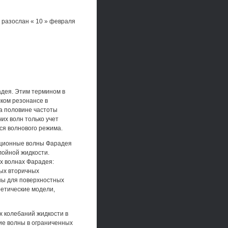
 разослан « 10 » февраля
дея. Этим термином в
ком резонансе в
а половине частоты
их волн только учет
ся волнового режима.
ационные волны Фарадея
лойной жидкости.
х волнах Фарадея:
ых вторичных
ны для поверхностных
етические модели,
 колебаний жидкости в
ие волны в ограниченных