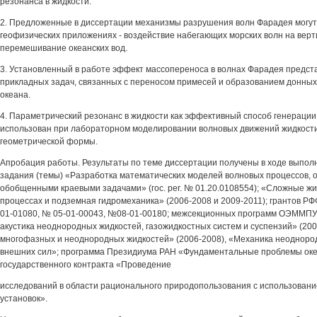
резонанса в жидкости.
2. Предложенные в диссертации механизмы разрушения волн Фарадея могут
геофизических приложениях - воздействие набегающих морских волн на верт
перемешивание океанских вод.
3. Установленный в работе эффект массопереноса в волнах Фарадея предст
прикладных задач, связанных с переносом примесей и образованием донны
океана.
4. Параметрический резонанс в жидкости как эффективный способ генерации
использован при лабораторном моделировании волновых движений жидкости
геометрической формы.
Апробация работы. Результаты по теме диссертации получены в ходе выпол
задания (темы) «Разработка математических моделей волновых процессов,
обобщенными краевыми задачами» (гос. per. № 01.20.0108554); «Сложные жи
процессах и подземная гидромеханика» (2006-2008 и 2009-2011); грантов 
01-01080, № 05-01-00043, №08-01-00180; межсекционных программ ОЭММПУ
акустика неоднородных жидкостей, газожидкостных систем и суспензий» (200
многофазных и неоднородных жидкостей» (2006-2008), «Механика неодноро
внешних сил»; программа Президиума РАН «Фундаментальные проблемы оке
государственного контракта «Проведение
исследований в области рационального природопользования с использован
установок».