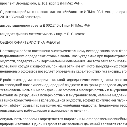
проспект Вернадского, д. 101, корп.1 (ИПМех РАН).
С диссертацией можно ознакомиться в библиотеке ИПМех РАН. Автореферат
2010 г. Ученый секретарь
диссертационного совета Д 002.240.01 при ИПМех РАН
кандидат физико-математических наук ^-Я. Сысоева
ОБЩАЯ ХАРАКТЕРИСТИКА РАБОТЫ
Настоящая работа посвящена экспериментальному исследованию волн Фара
гидродинамике определяют стоячие волны, возбуждаемые при параметричес
жидкости, подверженной вертикальным колебаниям. Частота этих волн кратн
колебаний сосуда с жидкостью, причем в отличие от чисто вынужденных стояч
нелинейных эффектов позволяет определить характеристики установившего
В работе методами экспериментальной гидродинамики исследованы гравит
на свободной поверхности однородной жидкости и на границе раздела двухс
Установлены новые и малоизученные эффекты в поверхностных и внутренни
механизмы разрушения поверхностных и внутренних волн, наличие медленн
стационарных течений в колеблющейся жидкости, эффект критической глуби
волн, эффект срыва параметрических колебаний жидкости. Предложены теор
описывающие наблюдаемые в эксперименте явления.
Актуальность проблемы определяется широтой и многообразием нелинейных
природе и технике. Одной из форм таких волновых движений являются стояч