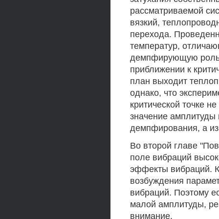
рассматриваемой сис
вязкий, теплопровод
перехода. Проведенн
температур, отличаю
демпфирующую роль и
приближении к крити
план выходит теплоп
однако, что экспери
критической точке н
значение амплитуды в
демпфирования, а из
Во второй главе "По
поле вибраций высок
эффекты вибраций. Ка
возбуждения парамет
вибраций. Поэтому е
малой амплитуды, ре
внимание.