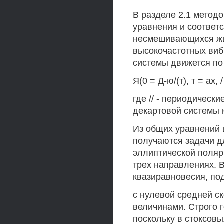
В разделе 2.1 метод
уравнения и соответ
несмешивающихся жи
высокочастотных виб
системы движется по 
Я(0 = Д-ю/(т), т = ах, /
где // - периодическ
декартовой системы 
Из общих уравнений 
получаются задачи д
эллиптической поляр
трех направлениях. 
квазиравновесия, по
с нулевой средней с
величинами. Строго г
поскольку в стоксовы