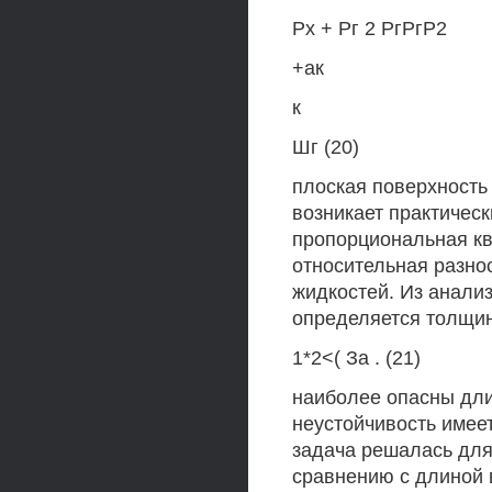
Рх + Рг 2 РгРгР2
+ак
к
Шг (20)
плоская поверхность 
возникает практическ
пропорциональная кв
относительная разнос
жидкостей. Из анализ
определяется толщин
1*2<( За . (21)
наиболее опасны дл
неустойчивость имеет
задача решалась для 
сравнению с длиной