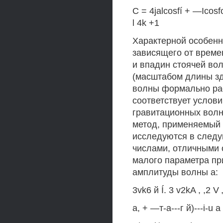
С = 4jalcosfí + —Icosfo
l 4k +1
Характерной особенн
зависящего от време
и впадин стоячей волн
(масштабом длины зд
волны формально рас
соответствует услови
гравитационных волн
метод, применяемый 
исследуются в следу
числами, отличными 
малого параметра пр
амплитуды волны а:
3vk6 й Í. 3 v2kA , ,2 V „
а, + —т-а---г й)---i-u a