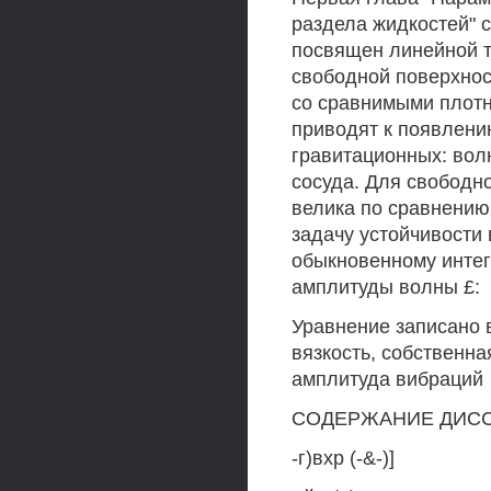
раздела жидкостей" 
посвящен линейной т
свободной поверхнос
со сравнимыми плотн
приводят к появлени
гравитационных: вол
сосуда. Для свободн
велика по сравнению
задачу устойчивости 
обыкновенному инте
амплитуды волны £:
Уравнение записано в
вязкость, собственн
амплитуда вибраций
СОДЕРЖАНИЕ ДИС
-г)вхр (-&-)]