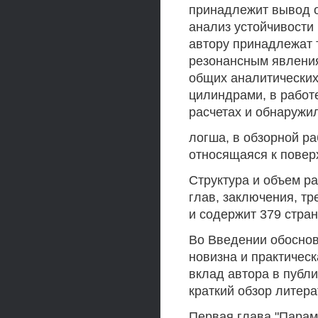
принадлежит вывод о
анализ устойчивости 
автору принадлежат 
резонансным явления
общих аналитически
цилиндрами, в работе
расчетах и обнаружи
логша, в обзорной ра
относящаяся к повер
Структура и объем ра
глав, заключения, т
и содержит 379 стран
Во Введении обоснов
новизна и практическ
вклад автора в публи
краткий обзор литера
Первая глава "Парам