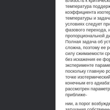
Близость к критическ
температура поддерж
коэффициента изоте
температуры и задач
условиях следует пр
фазового перехода, 
пропорциональной д
Полная задача об ус
сложна, поэтому ее 
силу сжимаемости ср
без искажения ее фо
эксперименте параме
поскольку главную ро
точке изотермически
конечным его адиаба
рассмотрен параметр
приближе-
нии, а порог возбуж
затухания собственн