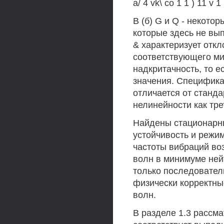
а/ 4 vk\ со 1 1 ) 11 v 1
В (б) G и Q - некото
которые здесь не вы
& характеризует откл
соответствующего ми
надкритачность, то 
значения. Специфика 
отличается от станд
нелинейности как трет
Найдены стационарны
устойчивость и режим
частоты вибраций воз
волн в минимуме ней
только последовател
физически корректны
волн.
В разделе 1.3 рассм