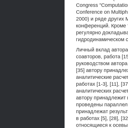
Congress "Computationa
Conference on Multip
2000) и ряде других
конференций. Кроме т
регулярно докладыва
гидродинамическом с
Личный вклад автора. 
соавторов, работа [1
руководством автора, в р
[35] автору принадл
аналитические расче
работах [1-3], [11], 
аналитических расчетов.
автору принадлежит 
проведены параллельн
принадлежат результ
в работах [5], [28], 
относящиеся к осевым