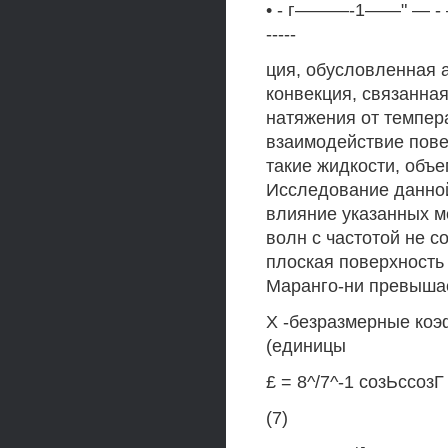
• - г———-1——" — - —...
-----
ция, обусловленная 
конвекция, связанна
натяжения от темпер
взаимодействие пове
такие жидкости, объ
Исследование данной
влияние указанных м
волн с частотой не 
плоская поверхность
Маранго-ни превышае
X -безразмерные коэ
(единицы
£ = 8^/7^-1 созЬссозГ
(7)