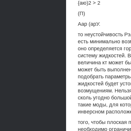
{аю)2 > 2
(П)
Аар (арУ.
то неустойчивость Рэ
есть минимально воз
оно определяется го
систему жидкостей. 
величина кт может бы
может быть выполнен
подобрать параметры
жидкостей будет уст
возмущениям. Нельзя
сколь угодно большо
такие моды, для кот
инверсном расположе
того, чтобы плоская 
необходимо ограничи