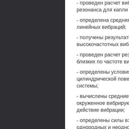
- проведен расчет в
резонанса для капли
- определена средня
линейных вибраций;
- получены результа
высокочастотных виб
- проведен расчет р
близких по частоте 
- определены услови
цилиндрической пове
системы;
- вычислены средние
окруженное вибриру
действие вибрации;
- определены силы в
однородных и неодн