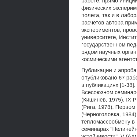
работе, прямо иници
физических эксперим
полета, так и в лабо
расчетов автора при
экспериментов, пров
университете, Инсти
государственном пед
рядом научных орган
космическими агентс
Публикации и апроба
опубликовано 67 раб
в публикациях [1-38]
Всесоюзном семинаре
(Кишинев, 1975), IX
(Рига, 1978), Первом
(Черноголовка, 1984
тепломассообмену в 
семинарах "Нелинейн
устойчивости", V (Алм