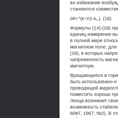
во избежание возбужд
становятся совмест
оК=^(к~п1-к„,). (16)
Формулы (14)-(16) п
единиц измерения вы
в полной мере относ
магнитном поле, для 
(16), в которых напр
напряженность магни
магнитную.
Вращающееся в гориз
быть использовано и
проводящей жидкости
поместить хорошо пр
Ленца возникает сво
возможность стабили
МЖГ, 1967, №2). В э