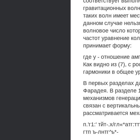
соответствует выпол
гравитационных волн
таких волн имеет мес
данном случае нельз
волновое число кото
частот уравнение ко
принимает форму:
где у - отношение ам
Как видно из (7), с 
гармоники в общее у
В первых разделах д
Фарадея. В разделе 
механизмов генераци
связан с вертикальн
рассматривается мех
п.'г1:' тйт-.х/гл«*атг:т
гтп ъ-лнтг^ь*-