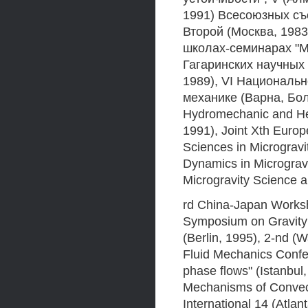
1991) Всесоюзных съ
Второй (Москва, 1983
школах-семинарах "М
Гагаринских научных 
1989), VI Национальн
механике (Варна, Бол
Hydromechanic and He
1991), Joint Xth Euro
Sciences in Micrograv
Dynamics in Micrograv
Microgravity Science an
rd China-Japan Worksh
Symposium on Gravity
(Berlin, 1995), 2-nd (
Fluid Mechanics Conf
phase flows" (Istanbul
Mechanisms of Convect
International 14 (Atl