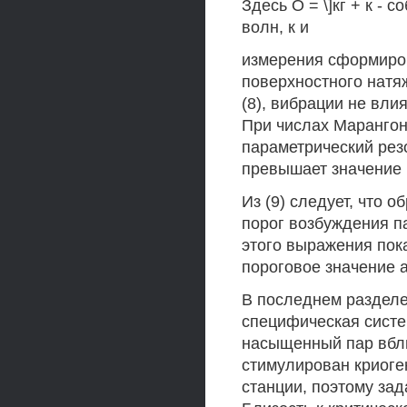
Здесь О = \]кг + к -
волн, к и
измерения сформиро
поверхностного натяж
(8), вибрации не вли
При числах Марангон
параметрический рез
превышает значение
Из (9) следует, что 
порог возбуждения п
этого выражения пок
пороговое значение 
В последнем разделе
специфическая систем
насыщенный пар вблиз
стимулирован криоге
станции, поэтому зад