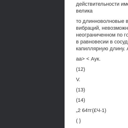
действительности им
велика
то длинноволновые в
вибраций, невозможн
неограниченном по г
в равновесии в сосу
капиллярную длину. 
аа> < Аук.
(12)
V.
(13)
(14)
„2 64тг(£Ч-1)
( }