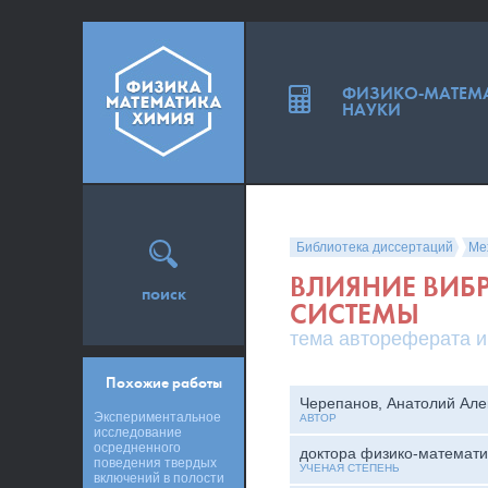
ФИЗИКО-МАТЕМ
НАУКИ
Библиотека диссертаций
Ме
ВЛИЯНИЕ ВИБ
поиск
СИСТЕМЫ
тема автореферата и
Похожие работы
Черепанов, Анатолий Але
Экспериментальное
АВТОР
исследование
осредненного
доктора физико-математи
поведения твердых
УЧЕНАЯ СТЕПЕНЬ
включений в полости