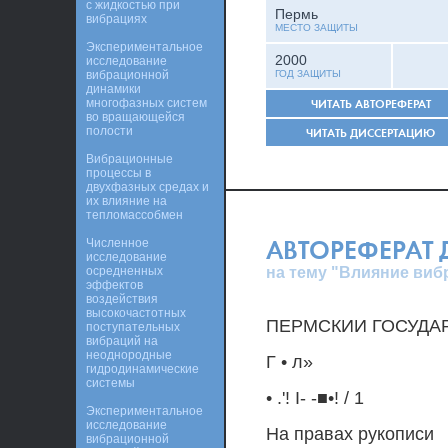
с жидкостью при
Пермь
вибрациях
МЕСТО ЗАЩИТЫ
Экспериментальное
2000
исследование
вибрационной
ГОД ЗАЩИТЫ
динамики
многофазных систем
ЧИТАТЬ АВТОРЕФЕРАТ
во вращающейся
полости
ЧИТАТЬ ДИССЕРТАЦИЮ
Вибрационные
процессы в
двухфазных средах и
их влияние на
тепломассобмен
АВТОРЕФЕРАТ
Численное
исследование
на тему "Влияние виб
осредненных
эффектов
воздействия
высокочастотных
ПЕРМСКИИ ГОСУДА
поступательных
вибраций на
неоднородные
Г • л»
гидродинамические
системы
• .'! I- -■•! / 1
Экспериментальное
исследование
На правах рукописи
вибрационной