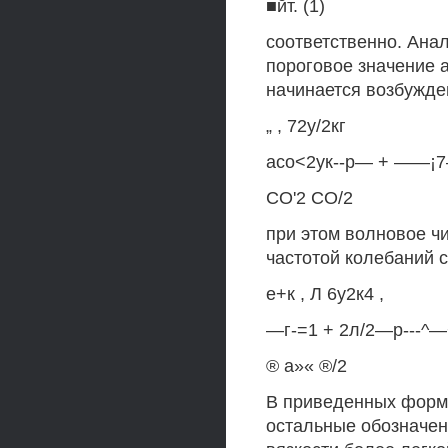
■йт. (1)
соответственно. Анал
пороговое значение 
начинается возбужде
„ , 72у/2кг
асо<2ук--р— + ——¡7— 
СО'2 СО/2
при этом волновое ч
частотой колебаний с
е+к , Л 6у2к4 ,
—г-=1 + 2л/2—р---^—+
® а»« ®/2
В приведенных формул
остальные обозначен