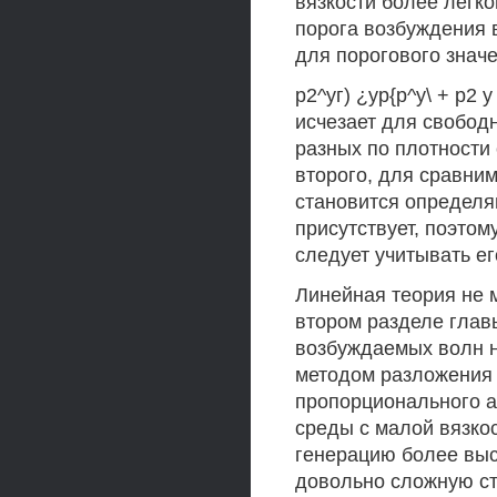
вязкости более легк
порога возбуждения в
для порогового знач
р2^уг) ¿ур{р^у\ + р2 
исчезает для свобод
разных по плотности 
второго, для сравним
становится определя
присутствует, поэто
следует учитывать ег
Линейная теория не 
втором разделе глав
возбуждаемых волн н
методом разложения 
пропорционального а
среды с малой вязко
генерацию более высо
довольно сложную ст