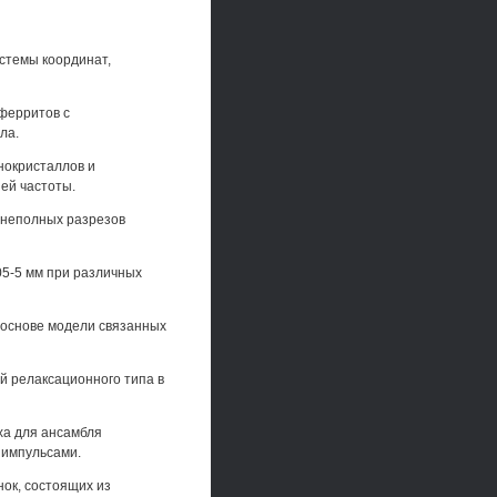
стемы координат,
 ферритов с
ла.
нокристаллов и
ей частоты.
 неполных разрезов
05-5 мм при различных
 основе модели связанных
й релаксационного типа в
ха для ансамбля
 импульсами.
нок, состоящих из