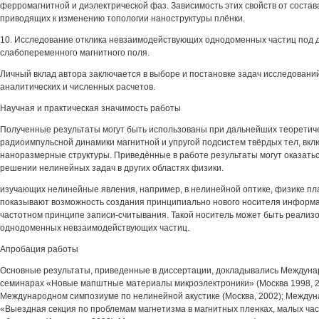
ферромагнитной и диэлектрической фаз. Зависимость этих свойств от состав
приводящих к изменению топологии наноструктуры плёнки.
10. Исследование отклика невзаимодействующих однодоменных частиц под 
слабопеременного магнитного поля.
Личный вклад автора заключается в выборе и постановке задач исследовани
аналитических и численных расчетов.
Научная и практическая значимость работы
Полученные результаты могут быть использованы при дальнейших теоретич
радиоимпульсной динамики магнитной и упругой подсистем твёрдых тел, вкл
наноразмерные структуры. Приведённые в работе результаты могут оказать
решении нелинейных задач в других областях физики.
изучающих нелинейные явления, например, в нелинейной оптике, физике пл
показывают возможность создания принципиально нового носителя информа
частотном принципе записи-считывания. Такой носитель может быть реализ
однодоменных невзаимодействующих частиц.
Апробация работы
Основные результаты, приведенные в диссертации, докладывались Междуна
семинарах «Новые мапштные материалы микроэлектроники» (Москва 1998, 20
Международном симпозиуме по нелинейной акустике (Москва, 2002); Между
«Выездная секция по проблемам магнетизма в магнитных пленках, малых час