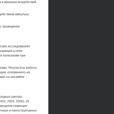
а и внешних воздействий,
действием импульса
й, проведение
еских исследованиях
ючающих в себя
ся полезными при
азмы. Результаты работы
ции, основанного на
ован на ансамбле
родных школах-
02, 2004, 2006); 16
народном семинаре:
тицах и наноструктурных