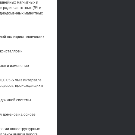
линейных магнитных и
 в радиочастотных (ВЧ и
однодоменных магнитных
олей поликристаллических
кристаллов и
езов и изменение
 0.05-5 мм в интервале
оцессов, происходящих в
одвижной системы
я доменов на основе
логии наноструктурных
плёнок вблизи порога