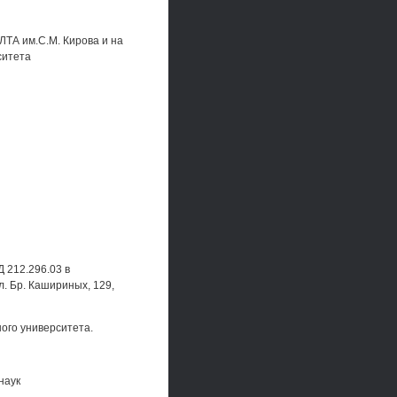
ЛТА им.С.М. Кирова и на
ситета
 212.296.03 в
л. Бр. Кашириных, 129,
ого университета.
наук