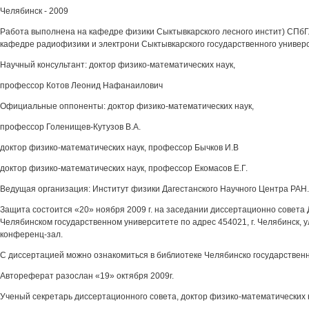
Челябинск - 2009
Работа выполнена на кафедре физики Сыктывкарского лесного инстит) СПбГ
кафедре радиофизики и электрони Сыктывкарского государственного универ
Научный консультант: доктор физико-математических наук,
профессор Котов Леонид Нафанаилович
Официальные оппоненты: доктор физико-математических наук,
профессор Голенищев-Кутузов В.А.
доктор физико-математических наук, профессор Бычков И.В
доктор физико-математических наук, профессор Екомасов Е.Г.
Ведущая организация: Институт физики Дагестанского Научного Центра РАН.
Защита состоится «20» ноября 2009 г. на заседании диссертационно совета Д
Челябинском государственном университете по адрес 454021, г. Челябинск, у
конференц-зал.
С диссертацией можно ознакомиться в библиотеке Челябинско государственн
Автореферат разослан «19» октября 2009г.
Ученый секретарь диссертационного совета, доктор физико-математических 