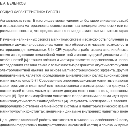
Е.А. БЕЛЕНКОВ
ОБЩАЯ ХАРАКТЕРИСТИКА РАБОТЫ
Актуальность темы. В настоящее время уделяется большое внимание разр
и отражающих материалов на основе магнитных поликристаллических или к
различного состава, что предполагает знание динамических магнитных характ
Изучение нелинейных свойств магнитных систем и возможность получения в
плёнок и других наноразмерных магнитных объектов открывают возможности
материалов для компактных ВЧ и СВЧ устройств, работающих в нелинейных 
время исследование нелинейной магнитной и магнитоупругой динамики и её
особенностей [4] в тонких плёнках и частицах является перспективным напр
исследования связана также с возможностью разработки акустического усил
электромагнитной накачке, на основе магпитострикционного эффекта. Други
направлением, является исследование динамических и релаксационных сво
магнитных пленок [5-7]. Современные энергонезависимые магнитные накоп
характеризуются гигантской плотностью записи и малым временем доступа.
накопителей с очень малым временем доступа может накопитель, основанн
записи [8]. При взаимодействии магнетиков с переменными полями идет проц
магнитоакустического взаимодействия [4]. Результаты исследования явлени
информацию о степени нелинейности системы и магнитоакустического взаим
магнитоупругих константах, величине и динамике внутренних магнитных полей
Цель диссертационной работы заключается в выявлении особенностей пове
динамики ферритовых поликристаллов и ансамблей частиц и поиска их приме