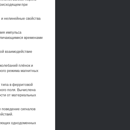
роисходящем при
 и нелинейные свойства
вия импульса
отличающимися временами
рой взаимодействие
колебаний плёнок и
ного режима магнитных
 типа в ферритовой
ного поля. Вычислена
ости от материальных
 поведение сигналов
ействий.
вующих однодоменных