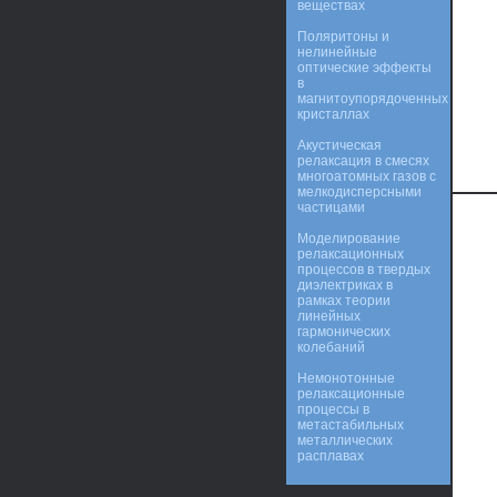
веществах
Поляритоны и
нелинейные
оптические эффекты
в
магнитоупорядоченных
кристаллах
Акустическая
релаксация в смесях
многоатомных газов с
мелкодисперсными
частицами
Моделирование
релаксационных
процессов в твердых
диэлектриках в
рамках теории
линейных
гармонических
колебаний
Немонотонные
релаксационные
процессы в
метастабильных
металлических
расплавах