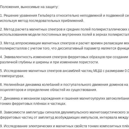
Положения, выносимые на защиту:
1. Решение уравнения Гильберта относительно неподвижной и подвижной си
используя метод последовательных приближений.
2. Метод расчета магнитных спектров и средних полей поликристаллических
использованием модели постоянных внутренних полей в зернах поликристал
3. Метод аппроксимации магнитных спектров и расчет времен релаксации мо
поликристаллов с учетом того, что диссипативный параметр является функци
4. Эквивалентность изменения спектров ферритовых образцов при создании
различной глубины и ширины и при изменении пористости.
5. Исследование магнитных спектров ансамблей частиц МЦШ с размерами 0.
температурах.
6. Нелинейная динамика колебаний и поступательного движения доменов на
осцилляторов и определение областей их существования.
7. Динамика и механизм зарождения и гашения магнитоупругих автоколебани
тонких ферритовых плёнках и частицах.
8. Зависимости амплитуды сигналов двухимпульсного магнитоакустического э
ферритовых частиц от амплитуд возбуждающих импульсов, интервала между
9. Исследование электрических и магнитных свойств тонких композитных плё