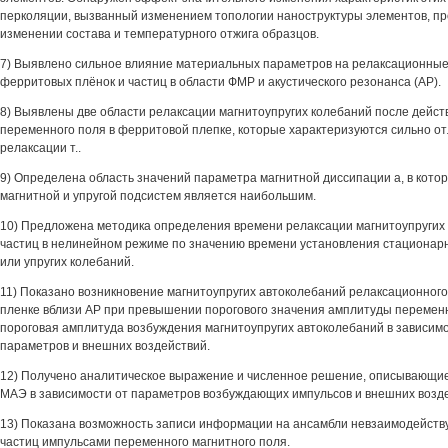
перколяции, вызванный изменением топологии наноструктуры элементов, п
изменении состава и температурного отжига образцов.
7) Выявлено сильное влияние материальных параметров на релаксационные
ферритовых плёнок и частиц в области ФМР и акустического резонанса (АР).
8) Выявлены две области релаксации магнитоупругих колебаний после дейст
переменного поля в ферритовой плепке, которые характеризуются сильно 
релаксации т..
9) Определена область значений параметра магнитной диссипации а, в кото
магнитной и упругой подсистем является наибольшим.
10) Предложена методика определения времени релаксации магнитоупругих 
частиц в нелинейном режиме по значению времени установления стационар
или упругих колебаний.
11) Показано возникновение магнитоупругих автоколебаний релаксационного
пленке вблизи АР при превышении порогового значения амплитуды перемен
пороговая амплитуда возбуждения магнитоупругих автоколебаний в зависим
параметров и внешних воздействий.
12) Получено аналитическое выражение и численное решение, описывающие
МАЭ в зависимости от параметров возбуждающих импульсов и внешних возд
13) Показана возможность записи информации на ансамбли невзаимодейст
частиц импульсами переменного магнитного поля.