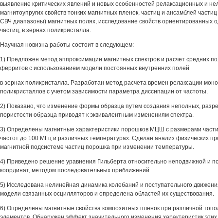
выявление критических явлений и новых особенностей релаксационных и не
магнитоупругих свойств тонких магнитных пленок, частиц и ансамблей частиц
СВЧ диапазоны) магнитных полях, исследование свойств ориентированных 
частиц, в зернах поликристалла.
Научная новизна работы состоит в следующем:
1) Предложен метод аппроксимации магнитных спектров и расчет средних п
ферритов с использованием модели постоянных внутренних полей
в зернах поликристалла. Разработан метод расчета времен релаксации моно
поликристаллов с учетом зависимости параметра диссипации от частоты.
2) Показано, что изменение формы образца путем создания неполных, разр
пористости образца приводят к эквивалентным изменениям спектра.
3) Определены магнитные характеристики порошков МЦШ с размерами частиц
частот до 100 МГц и различных температурах. Сделан анализ физических пр
магнитной подсистеме частиц порошка при изменении температуры.
4) Приведено решение уравнения Гильберта относительно неподвижной и п
координат, методом последовательных приближений.
5) Исследована нелинейная динамика колебаний и поступательного движени
модели связанных осцилляторов и определена областей их существования.
6) Определены магнитные свойства композитных пленок при различной топо
элементов. Обнаружен эффект значительного изменения характеристик этих 