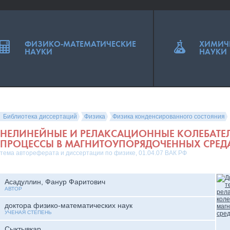
ФИЗИКО-МАТЕМАТИЧЕСКИЕ
ХИМИЧ
НАУКИ
НАУКИ
Библиотека диссертаций
Физика
Физика конденсированного состояния
НЕЛИНЕЙНЫЕ И РЕЛАКСАЦИОННЫЕ КОЛЕБАТЕ
ПРОЦЕССЫ В МАГНИТОУПОРЯДОЧЕННЫХ СРЕД
тема автореферата и диссертации по физике, 01.04.07 ВАК РФ
Асадуллин, Фанур Фаритович
АВТОР
доктора физико-математических наук
УЧЕНАЯ СТЕПЕНЬ
Сыктывкар