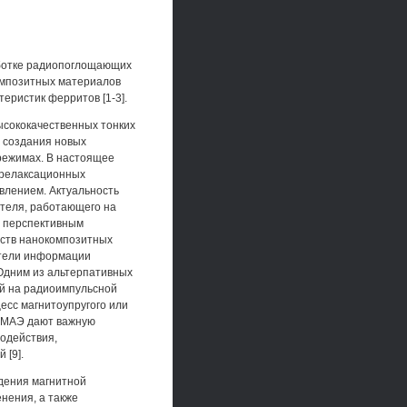
аботке радиопоглощающих
омпозитных материалов
еристик ферритов [1-3].
ысококачественных тонких
 создания новых
режимах. В настоящее
 релаксационных
авлением. Актуальность
ителя, работающего на
м перспективным
йств нанокомпозитных
ители информации
 Одним из альтерпативных
ый на радиоимпульсной
есс магнитоупругого или
я МАЭ дают важную
одействия,
 [9].
дения магнитной
нения, а также