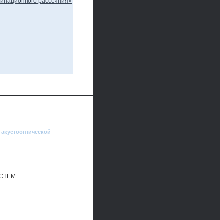
 акустооптической
СТЕМ