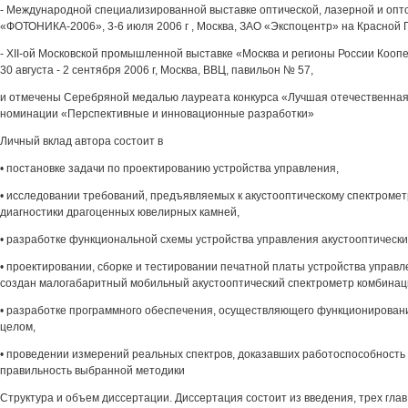
- Международной специализированной выставке оптической, лазерной и оп
«ФОТОНИКА-2006», 3-6 июля 2006 г , Москва, ЗАО «Экспоцентр» на Красной 
- XII-ой Московской промышленной выставке «Москва и регионы России Кооп
30 августа - 2 сентября 2006 г, Москва, ВВЦ, павильон № 57,
и отмечены Серебряной медалью лауреата конкурса «Лучшая отечественная 
номинации «Перспективные и инновационные разработки»
Личный вклад автора состоит в
• постановке задачи по проектированию устройства управления,
• исследовании требований, предъявляемых к акустооптическому спектроме
диагностики драгоценных ювелирных камней,
• разработке функциональной схемы устройства управления акустооптическ
• проектировании, сборке и тестировании печатной платы устройства управле
создан малогабаритный мобильный акустооптический спектрометр комбинац
• разработке программного обеспечения, осуществляющего функционировани
целом,
• проведении измерений реальных спектров, доказавших работоспособность 
правильность выбранной методики
Структура и объем диссертации. Диссертация состоит из введения, трех глав