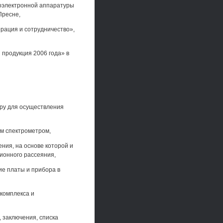
тоэлектронной аппаратуры
Пресне,
ерация и сотрудничество»,
продукция 2006 года» в
тру для осуществления
им спектрометром,
ния, на основе которой и
ионного рассеяния,
е платы и прибора в
комплекса и
, заключения, списка