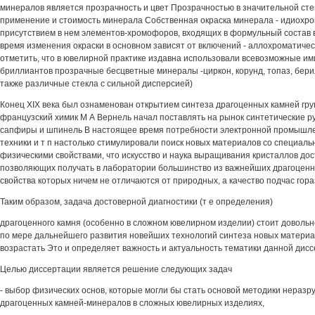
минералов является прозрачность и цвет Прозрачностью в значительной ст
применение и стоимость минерала Собственная окраска минерала - идиохро
присутствием в нем элементов-хромофоров, входящих в формульный состав в
время изменения окраски в основном зависят от включений - аллохроматичес
отметить, что в ювелирной практике издавна использовали всевозможные им
бриллиантов прозрачные бесцветные минералы -циркон, корунд, топаз, берил
также различные стекла с сильной дисперсией)
Конец XIX века был ознаменован открытием синтеза драгоценных камней гру
французский химик М А Вернель начал поставлять на рынок синтетические ру
сапфиры и шпинель В настоящее время потребности электронной промышле
техники и т п настолько стимулировали поиск новых материалов со специал
физическими свойствами, что искусство и наука выращивания кристаллов дос
позволяющих получать в лаборатории большинство из важнейших драгоцен
свойства которых ничем не отличаются от природных, а качество подчас гор
Таким образом, задача достоверной диагностики (т е определения)
драгоценного камня (особенно в сложном ювелирном изделии) стоит довольно
по мере дальнейшего развития новейших технологий синтеза новых материал
возрастать Это и определяет важность и актуальность тематики данной ди
Целью диссертации является решение следующих задач
- выбор физических основ, которые могли бы стать основой методики нераз
драгоценных камней-минералов в сложных ювелирных изделиях,