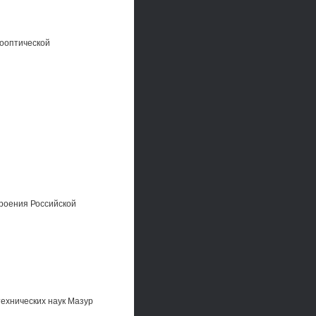
ооптической
роения Российской
ехнических наук Мазур