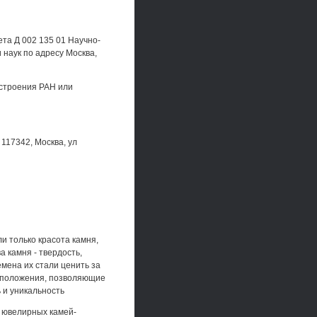
ета Д 002 135 01 Научно-
 наук по адресу Москва,
остроения РАН или
117342, Москва, ул
и только красота камня,
а камня - твердость,
мена их стали ценить за
е положения, позволяющие
 и уникальность
 ювелирных камей-