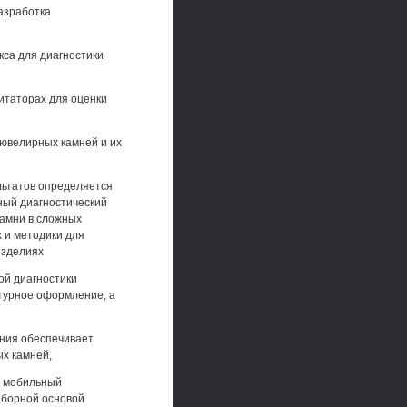
азработка
кса для диагностики
итаторах для оценки
ювелирных камней и их
льтатов определяется
ный диагностический
камни в сложных
 и методики для
изделиях
й диагностики
турное оформление, а
яния обеспечивает
х камней,
й мобильный
иборной основой