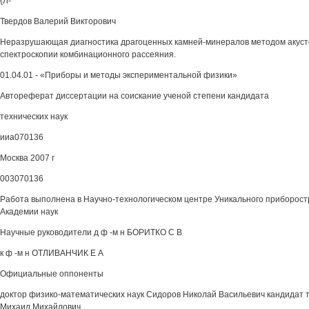
{Л-
Твердов Валерий Викторович
Неразрушающая диагностика драгоценных камней-минералов методом акуст
спектроскопии комбинационного рассеяния.
01.04.01 - «Приборы и методы экспериментальной физики»
Автореферат диссертации на соискание ученой степени кандидата
технических наук
ииа070136
Москва 2007 г
003070136
Работа выполнена в Научно-технологическом центре Уникального приборост
Академии наук
Научные руководители д ф -м н БОРИТКО С В
к ф -м н ОТЛИВАНЧИК Е А
Официальные оппоненты
доктор физико-математических наук Сидоров Николай Васильевич кандидат т
Михаил Михайлович