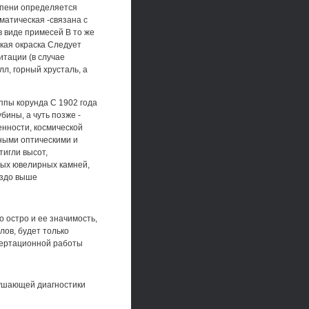
епени определяется
матическая -связана с
 виде примесей В то же
кая окраска Следует
итации (в случае
л, горный хрусталь, а
ппы корунда С 1902 года
бины, а чуть позже -
нности, космической
ьными оптическими и
тигли высот,
ных ювелирных камней,
аздо выше
 остро и ее значимость,
ов, будет только
ссертационной работы
рушающей диагностики