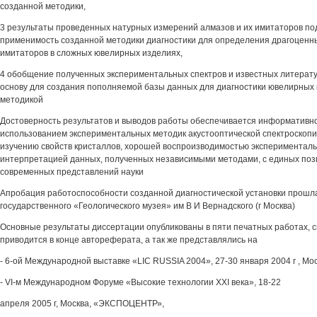
созданной методики,
3 результаты проведенных натурных измерений алмазов и их имитаторов п
применимость созданной методики диагностики для определения драгоценны
имитаторов в сложных ювелирных изделиях,
4 обобщение полученных экспериментальных спектров и известных литерат
основу для создания пополняемой базы данных для диагностики ювелирных
методикой
Достоверность результатов и выводов работы обеспечивается информативн
использованием экспериментальных методик акустооптической спектроскопи
изучению свойств кристаллов, хорошей воспроизводимостью экспериментальн
интерпретацией данных, полученных независимыми методами, с единых поз
современных представлений науки
Апробация работоспособности созданной диагностической установки прошл
государственного «Геологического музея» им В И Вернадского (г Москва)
Основные результаты диссертации опубликованы в пяти печатных работах, с
приводится в конце автореферата, а так же представлялись на
- 6-ой Международной выставке «LIC RUSSIA 2004», 27-30 января 2004 г , Мо
- VI-м Международном Форуме «Высокие технологии XXI века», 18-22
апреля 2005 г, Москва, «ЭКСПОЦЕНТР»,