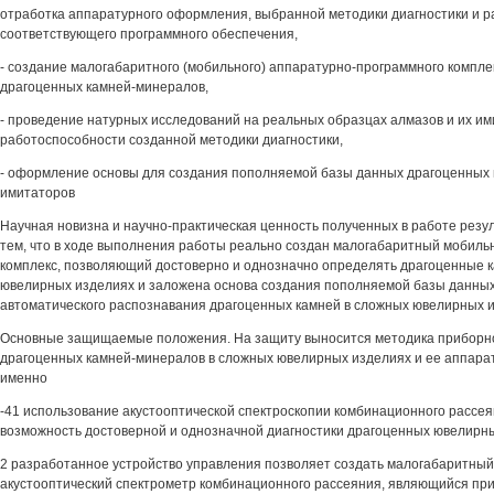
отработка аппаратурного оформления, выбранной методики диагностики и р
соответствующего программного обеспечения,
- создание малогабаритного (мобильного) аппаратурно-программного компле
драгоценных камней-минералов,
- проведение натурных исследований на реальных образцах алмазов и их им
работоспособности созданной методики диагностики,
- оформление основы для создания пополняемой базы данных драгоценных 
имитаторов
Научная новизна и научно-практическая ценность полученных в работе резу
тем, что в ходе выполнения работы реально создан малогабаритный мобиль
комплекс, позволяющий достоверно и однозначно определять драгоценные 
ювелирных изделиях и заложена основа создания пополняемой базы данных
автоматического распознавания драгоценных камней в сложных ювелирных 
Основные защищаемые положения. На защиту выносится методика приборно
драгоценных камней-минералов в сложных ювелирных изделиях и ее аппара
именно
-41 использование акустооптической спектроскопии комбинационного рассе
возможность достоверной и однозначной диагностики драгоценных ювелирны
2 разработанное устройство управления позволяет создать малогабаритны
акустооптический спектрометр комбинационного рассеяния, являющийся пр