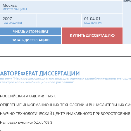
Москва
МЕСТО ЗАЩИТЫ
2007
01.04.01
ГОД ЗАЩИТЫ
КОД ВАК РФ
ЧИТАТЬ АВТОРЕФЕРАТ
КУПИТЬ ДИССЕРТАЦИЮ
ЧИТАТЬ ДИССЕРТАЦИЮ
АВТОРЕФЕРАТ ДИССЕРТАЦИИ
на тему "Неразрушающая диагностика драгоценных камней-минералов методом
спектроскопии комбинационного рассеяния"
РОССИЙСКАЯ АКАДЕМИЯ НАУК
ОТДЕЛЕНИЕ ИНФОРМАЦИОННЫХ ТЕХНОЛОГИЙ И ВЫЧИСЛИТЕЛЬНЫХ СИ
НАУЧНО-ТЕХНОЛОГИЧЕСКИЙ ЦЕНТР УНИКАЛЬНОГО ПРИБОРОСТРОЕНИЯ
На правах рукописи УДК 5^09,3