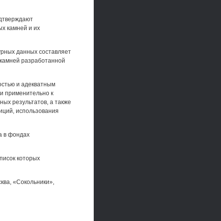
одтверждают
х камней и их
урных данных составляет
 камней разработанной
остью и адекватным
и применительно к
ых результатов, а также
иций, использования
а в фондах
писок которых
сква, «Сокольники»,