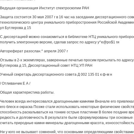
Ведущая организация Институт спектроскопии РАН
Защита состоится 30 мая 2007 г в 16 час на заседании диссертационного сов
технологического центра уникального приборостроения Российской Академии
ул Бутлерова д 15
С диссертацией можно ознакомиться в библиотеке НТЦ уникального прибор
получить электронную версию, сделав запрос по адресу у^е@ро$1 ги
Автореферат разослан.^ апреля 2007 г
Отзывы в 2-х экземплярах, заверенные печатью просим присылать по адресу 
Бутлерова д 15, Диссертационный совет НТЦ УП РАН
Ученый секретарь диссертационного совета Д 002 135 01 к ф-м н
/ Отливанчик Е А /
Общая характеристика работы.
Человек всегда интересовался драгоценными камнями Вначале его привлекал
его блеск и окраска Позже стали использовать некоторые физические свойств
способность раскалываться на тонкие острые пластинки В более поздние вре
редкость и долговечность В результате были сформулированы три основны
считать природные камни-минералы драгоценными красота, износостойкость
Ни у кого не вызывает сомнений, что основными определяющими свойствами