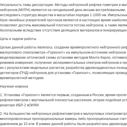
Актуальность темы диссертации. Методы нейтронной рефлек-тометрии и ма
нейтронов (МУРН) являются на сегодняшний день весьма востребованными, т
исследовать структуру вещества в масштабах порядка 1-1000 нм. Импульсны
базе линейных ускорителей протонов являются в настоящее время наиболее 
позволяют достичь максимальной плотности потока нейтронов, а также явля
безопасными вследствие отсутствия делящихся материалов в генерирующи
Цель и задачи работы
Целью данной работы являлось: создание времяпролетного нейтронного ре
малоуглового спектрометра «Горизонт» на импульсном источнике нейтронов
моделирование оптической схемы установки методом Монте-Карло, оптимиз
режимов измерения; получение экспериментальных спектров нейтронов и пр
их с результатами модельных расчетов; разработка двухкоординатных пози
детекторов (ПЧД) нейтронов для установки «Горизонт», позволяющих прово
времяпролетной методике.
Научная новизна
1. Установка «Горизонт» является первым, созданным в России, время-про
рефлектометром с вертикальной плоскостью рассеяния, вторая подобная уст
реакторе ИБР-2 вОИЯИ.
2. На большинстве нейтронных рефлектометров и малоугловых спектрометр
многопроволочные пропорциональные камеры либо пропорциональные счетч
давлением до 10 атм. В рамках данной работы были разработаны двухкоор