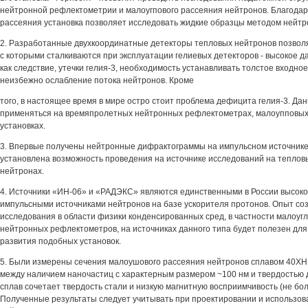
нейтронной рефлектометрии и малоугпового рассеяния нейтронов. Благодар
рассеяния установка позволяет исследовать жидкие образцы методом нейт
2. Разработанные двухкоординатные детекторы тепловых нейтронов позвол
с которыми сталкиваются при эксплуатации гелиевых детекторов - высокое да
как следствие, утечки гелия-3, необходимость устанавливать толстое входное
неизбежно ослабление потока нейтронов. Кроме
того, в настоящее время в мире остро стоит проблема дефицита гелия-3. Да
применяться на времяпролетных нейтронных рефлектометрах, малоупповых 
установках.
3. Впервые получены нейтронные дифрактограммы на импульсном источник
установлена возможность проведения на источнике исследований на теплов
нейтронах.
4. Источники «ИН-06» и «РАДЭКС» являются единственными в России высок
импульсными источниками нейтронов на базе ускорителя протонов. Опыт со
исследования в области физики конденсированных сред, в частности малоугл
нейтронных рефлектометров, на источниках данного типа будет полезен для
развития подобных установок.
5. Были измерены сечения малоушового рассеяния нейтронов сплавом 40ХН
между наличием наночастиц с характерным размером ~100 нм и твердостью 
сплав сочетает твердость стали и низкую магнитную восприимчивость (не бол
Полученные результаты следует учитывать при проектировании и использов