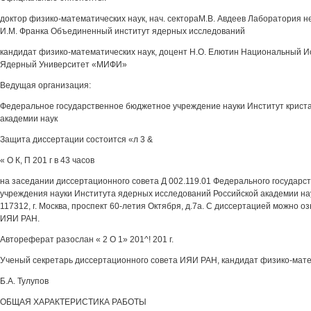
доктор физико-математических наук, нач. сектораМ.В. Авдеев Лаборатория н
И.М. Франка Объединенный институт ядерных исследований
кандидат физико-математических наук, доцент Н.О. Елютин Национальный И
Ядерный Университет «МИФИ»
Ведущая организация:
Федеральное государственное бюджетное учреждение науки Институт крист
академии наук
Защита диссертации состоится «л 3 &
« О К, П 201 г в 43 часов
на заседании диссертационного совета Д 002.119.01 Федерального государс
учреждения науки Института ядерных исследований Российской академии на
117312, г. Москва, проспект 60-летия Октября, д.7а. С диссертацией можно о
ИЯИ РАН.
Автореферат разослан « 2 О 1» 201^! 201 г.
Ученый секретарь диссертационного совета ИЯИ РАН, кандидат физико-мате
Б.А. Тулупов
ОБЩАЯ ХАРАКТЕРИСТИКА РАБОТЫ