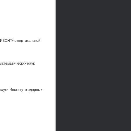
ИЗОНТ» с вертикальной
математических наук
науки Институте ядерных