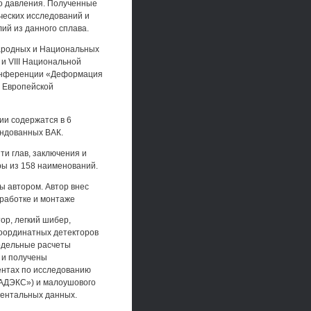
го давления. Полученные
еских исследований и
ий из данного сплава.
ародных и Национальных
 и VIII Национальной
 конференции «Деформация
й Европейской
ии содержатся в 6
ендованных ВАК.
ти глав, заключения и
ры из 158 наименований.
ы автором. Автор внес
зработке и монтаже
ор, легкий шибер,
координатных детекторов
одельные расчеты
 и получены
ентах по исследованию
РАДЭКС») и малоушового
ментальных данных.