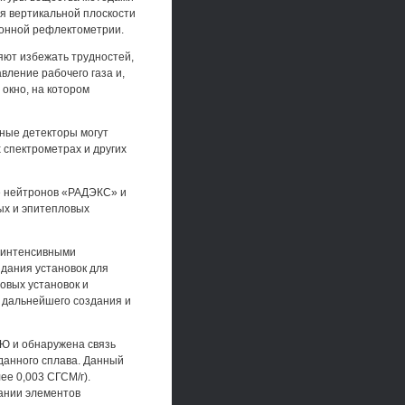
я вертикальной плоскости
ронной рефлектометрии.
яют избежать трудностей,
вление рабочего газа и,
 окно, на котором
нные детекторы могут
спектрометрах и других
е нейтронов «РАДЭКС» и
ых и эпитепловых
оинтенсивными
здания установок для
овых установок и
 дальнейшего создания и
Ю и обнаружена связь
данного сплава. Данный
ее 0,003 СГСМ/г).
ании элементов