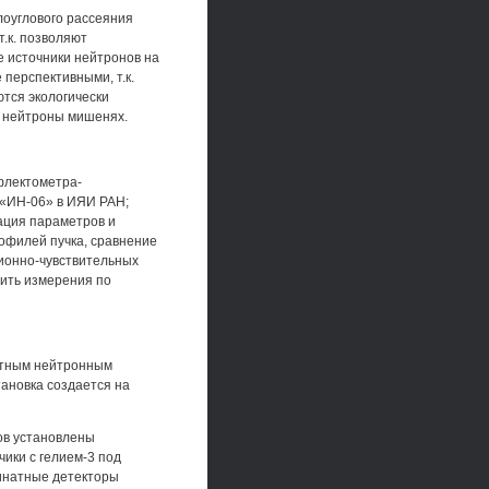
лоуглового рассеяния
.к. позволяют
е источники нейтронов на
перспективными, т.к.
ются экологически
х нейтроны мишенях.
флектометра-
 «ИН-06» в ИЯИ РАН;
ация параметров и
офилей пучка, сравнение
ционно-чувствительных
дить измерения по
летным нейтронным
ановка создается на
ов установлены
ики с гелием-3 под
динатные детекторы