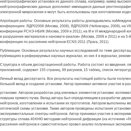
нейтронографических установок из данного сплава, например, камер высоко
нейтронографические данные дополняют имеющиеся данные рентгенорафич
электронной микроскопии и могут быть использованы при изготовлении издел
Апробация работы. Основные результаты работы докладывались наМеждун
конференциях: ЯДР02008 (Москва, 2008), ЯДР02009 (Чебоксары, 2009), на VII
конференции РСНЭ-НБИК (Москва, 2009 и 2011), на III и VI международной
и разрушение материалов и наномате-риалов» (Москва, 2009 и 2011) и на 5-
конференции по рассеянию нейтронов ECNS-2011 (Прага, 2011).
Публикации. Основные результаты научных исследований по теме диссертац
публикациях в реферируемых научных журналах, из них 4 в журналах, реком
Структура и объем диссертационной работы. Работа состоит из введения, пя
приложений, содержит 155 страниц, 89 рисунков, 15 таблиц, список литерату
Личный вклад диссертанта. Все результаты настоящей работы были получен
большой вклад в создание установки. Автор принимал активное участие в ра
установки. Автором разработан ряд ключевых элементов установки: коллимат
ловушка прямого пучка. Вклад автора был определяющим в разработке двух
нейтронов, изготовлении и испытании их прототипов. Автором выполнены м
оптической схемы установки. Также автором проведены испытания установки
экспериментальные спектры нейтронов. Автор принимал участие в эксперим
структуры сплава 40ХНЮ методами нейтронной дифракции (на источнике «
рассеяния нейтронов и самостоятельно провел анализ полученных экспери