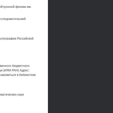
ейтронной физики им.
сследовательский
аллографии Российской
твенного бюджетного
ук (ИЯИ РАН) Адрес:
знакомиться в библиотеке
матических наук