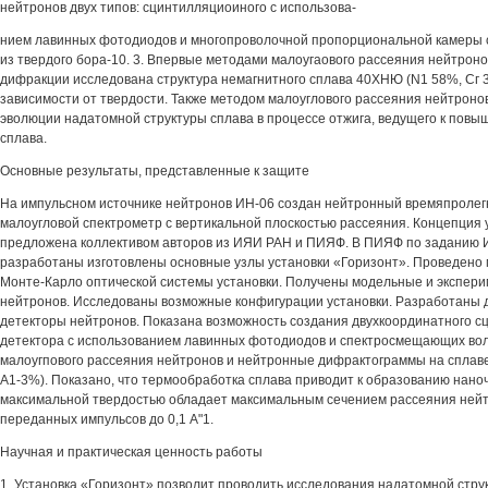
нейтронов двух типов: сцинтилляциоиного с использова-
нием лавинных фотодиодов и многопроволочной пропорциональной камеры 
из твердого бора-10. 3. Впервые методами малоугаового рассеяния нейтрон
дифракции исследована структура немагнитного сплава 40ХНЮ (N1 58%, Сг 3
зависимости от твердости. Также методом малоуглового рассеяния нейтроно
эволюции надатомной структуры сплава в процессе отжига, ведущего к повы
сплава.
Основные результаты, представленные к защите
На импульсном источнике нейтронов ИН-06 создан нейтронный времяпроле
малоугловой спектрометр с вертикальной плоскостью рассеяния. Концепция 
предложена коллективом авторов из ИЯИ РАН и ПИЯФ. В ПИЯФ по заданию
разработаны изготовлены основные узлы установки «Горизонт». Проведено
Монте-Карло оптической системы установки. Получены модельные и экспер
нейтронов. Исследованы возможные конфигурации установки. Разработаны
детекторы нейтронов. Показана возможность создания двухкоординатного с
детектора с использованием лавинных фотодиодов и спектросмещающих вол
малоугпового рассеяния нейтронов и нейтронные дифрактограммы на сплав
А1-3%). Показано, что термообработка сплава приводит к образованию наноч
максимальной твердостью обладает максимальным сечением рассеяния нейт
переданных импульсов до 0,1 А"1.
Научная и практическая ценность работы
1. Установка «Горизонт» позволит проводить исследования надатомной стр