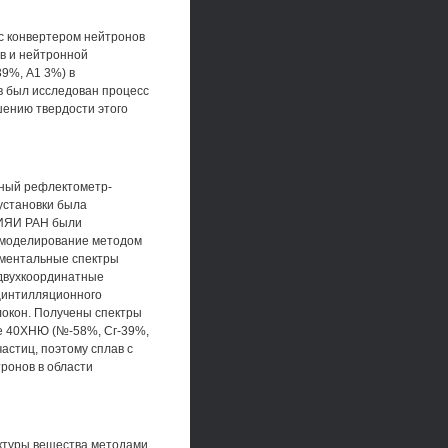
с конвертером нейтронов
ов и нейтронной
9%, А1 3%) в
в был исследован процесс
шению твердости этого
гный рефлектометр-
установки была
 ИЯИ РАН были
 моделирование методом
иментальные спектры
 двухкоординатные
цинтилляционного
окон. Получены спектры
е 40ХНЮ (№-58%, Сг-39%,
астиц, поэтому сплав с
ронов в области
уктуры вещества методами