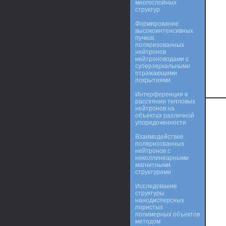
многослойных
структур
Формирование
высокоинтенсивных
пучков
поляризованных
нейтронов
нейтроноводами с
суперзеркальными
отражающими
покрытиями
Интерференция в
рассеянии тепловых
нейтронов на
объектах различной
упорядоченности
Взаимодействие
поляризованных
нейтронов с
неколлинеарными
магнитными
структурами
Исследование
структуры
нанодисперсных
пористых
полимерных объектов
методом