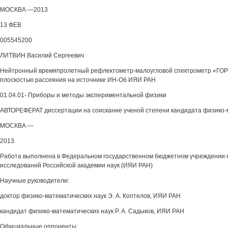
МОСКВА —2013
13 ФЕВ
005545200
ЛИТВИН Василий Сергеевич
Нейтронный времяпролетный рефлектометр-малоугловой спектрометр «ГОР
плоскостью рассеяния на источнике ИН-Об ИЯИ РАН
01.04.01- Приборы и методы экспериментальной физики
АВТОРЕФЕРАТ диссертации на соискание ученой степени кандидата физико-
МОСКВА —
2013
Работа выполнена в Федеральном государственном бюджетном учреждении 
исследований Российской академии наук (ИЯИ РАН)
Научные руководители:
доктор физико-математических наук Э. А. Коптелов, ИЯИ РАН
кандидат физико-математических наук Р. А. Садыков, ИЯИ РАН
Официальные оппоненты: