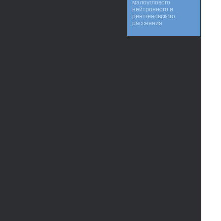
малоуглового
нейтронного и
рентгеновского
рассеяния