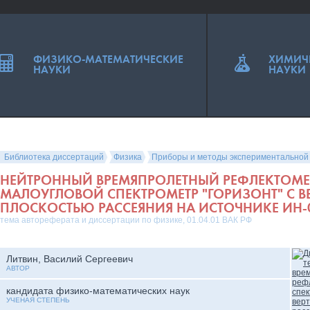
ФИЗИКО-МАТЕМАТИЧЕСКИЕ
ХИМИЧ
НАУКИ
НАУКИ
Библиотека диссертаций
Физика
Приборы и методы экспериментальной
НЕЙТРОННЫЙ ВРЕМЯПРОЛЕТНЫЙ РЕФЛЕКТОМЕ
МАЛОУГЛОВОЙ СПЕКТРОМЕТР "ГОРИЗОНТ" С 
ПЛОСКОСТЬЮ РАССЕЯНИЯ НА ИСТОЧНИКЕ ИН-0
тема автореферата и диссертации по физике, 01.04.01 ВАК РФ
Литвин, Василий Сергеевич
АВТОР
кандидата физико-математических наук
УЧЕНАЯ СТЕПЕНЬ