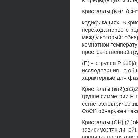
в предыдущих' исслед
Кристаллы (KHr. (СН^
кодификациях. В кри
перехода первого род
между который: обна
комнатной температур
пространственной гр
(П) - к группе Р 112]
исследования не обна
характерные для фаз
Кристаллы (кн2(сн3)
группе симметрии Р 1
сегнетоэлектрически
CoCl^ обнаружен такж
Кристаллы (CHj )2 )о
зависимостях линейн
проницаемости крис