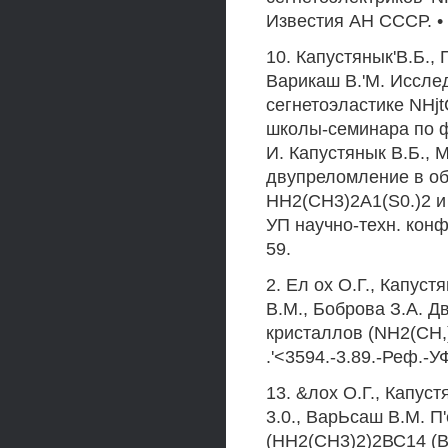
Известия АН СССР. • 
10. Капустянык'В.Б.,
Варикаш В.'М. Иссле
сегнетоэластике NHjt
школы-семинара по фи
И. Капустянык В.Б., 
двупреломление в об
HH2(CH3)2A1(S0.)2 и 
УП научно-техн. конф
59.
2. Ел ох О.Г., Капуст
В.М., Боброва З.А. Д
кристаллов (NH2(CH,)
.'<3594.-3.89.-Реф.-У
13. &лох О.Г., Капуст
3.0., ВарЬсаш В.М. П
(НН2(СН3)2)2ВС14 (B»