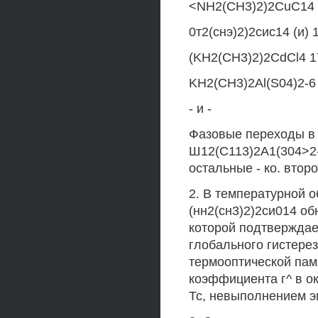
<NH2(CH3)2)2CuC14 (
0т2(снэ)2)2сис14 (и) 1
(KH2(CH3)2)2CdCl4 17
KH2(CH3)2Al(S04)2-6 Н
- и -
Фазовые переходы в 
Ш12(С113)2А1(304>2- 
остальные - ко. второ
2. В температурной о
(нн2(сн3)2)2си014 о
которой подтверждае
глобального гистере
термооптической пам
коэффициента г^ в о
Тс, невыполнением э