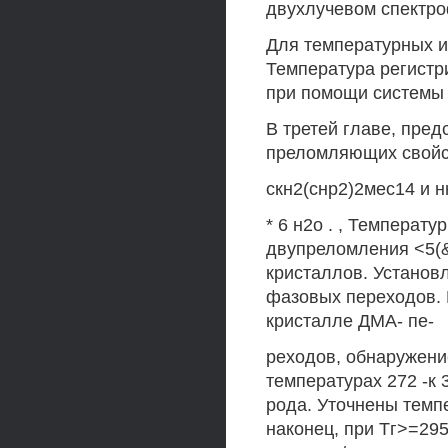
двухлучевом спектро
Для температурных и
Температура регистри
при помощи системы 
В третей главе, пре
преломляющих свойс
скн2(снр2)2мес14 и нн
* 6 н2о . , Температ
двупреломления <5(&
кристаллов. Установ
фазовых переходов. 
кристалле ДМА- пе-
реходов, обнаружени
температурах 272 -к 
рода. Уточнены темпе
наконец, при Тг>=29