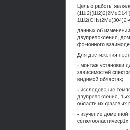
Целью работы являло
(1Ш2((Ш2)2)2МеС14 (М
1Ш2(СНз)2Ме(304)2'-6
данных об изменении
двупрелокления, дом
фоНонного взаимодей
Для достижения пос
- монтаж установки 
зависимостей спектр
видимой областях;
- исследование темп
двупрелокления, пьез
области их фазовых 
- изучение доменной 
сегкетооластичеср1х 