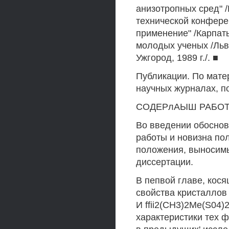
анизотропных сред" /
технической конфере
применение" /Карпаты
молодых ученых /Льво
Ужгород, 1989 г./. ■
Публикации. По мате
научных журналах, п
СОДЕРлАЫШ РАБОТ
Во введении обоснов
работы и новизна по
положения, выносимы
диссертации.
В пепвой главе, кос
свойства кристаллов 
И ffii2(CH3)2Me(S04)2
характеристики тех 