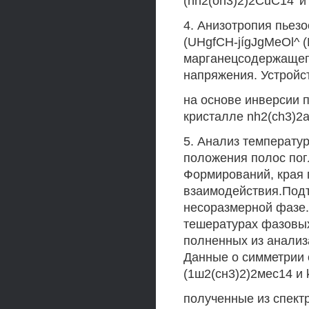
(nh2(oh3)2)2CuC14' и
4. Анизотропия пьез
(UHgfCH-jígJgMeOl^ (
марганецсодержащего
напряжения. Устройс
на основе инверсии 
кристалле nh2(ch3)2ai
5. Анализ температу
положения полос пог
Формирований, края 
взаимодействия.Под
несоразмерной фазе."
тешературах фазовых
полненных из анализ
Данные о симметрии 
(1ш2(сн3)2)2мес14 и 
полученные из спект