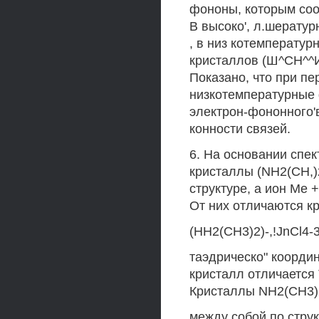
фононы, которым соо
В высоко', л.шератур
, в низ котемператур
кристаллов (Ш^СН^^И
Показано, что при п
низкотемпературные 
электрон-фононного'
конности связей.
6. На основании спе
кристаллы (NH2(CH,)
структуре, а ион Me 
От них отличаются к
(HH2(CH3)2)-,!JnCl4-
таэдрическо" коорди
кристалл отличается
Кристаллы NH2(CH3)2U
между собой по струк