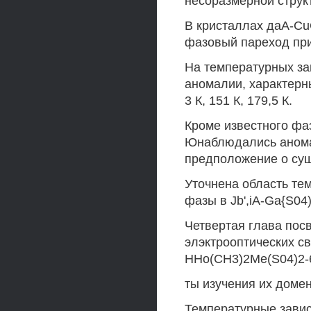
несоразмерной струк
В кристаллах даА-C
фазовый пареход при
На температурных зав
аномалии, характерн
3 К, 151 К, 179,5 К.
Кроме известного фа
Юнаблюдались аномал
предположение о сущ
Уточнена область те
фазы в Jb',iA-Ga{S04)
Четвертая глава пос
элэктрооптических с
HHo(CH3)2Me(S04)2-6
ты изучения их домен
Температурные зави