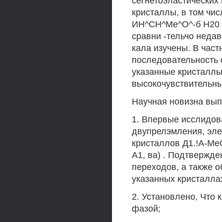
сегнетоэластических
кристаллы, в том чис
ИН^СН^Ме^О^-б Н20 /
сравни -тельчо неда
кала изучены. В част
последовательность 
указанные кристаллы
высокочувствительны
Научная новизна вы
1. Впервые исслидов
двупрелэмления, эле
кристаллов Д1.!А-МеС
А1, ва) . Подтвержд
переходов, а также 
указанных кристалла
2. Установлено, Что
фазой;