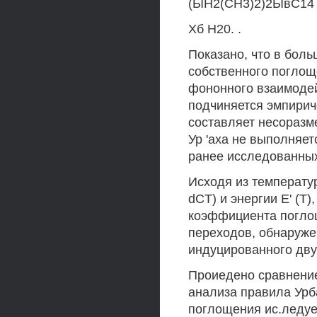
(ЫН2(СН3)2)2ЫвС14 и
Хб Н20. .
Показано, что в бол
собственного поглощ
фононного взаимодейс
подчиняется эмпирич
составляет несоразме
Ур 'axa не выполняет
ранее исследованных
Исходя из температу
dCT) и энергии Е' (Т
коэффициента погло
переходов, обнаруже
индуцированного дв
Проиедено сравнение
анализа правила Урб
поглощения ис.ледуем