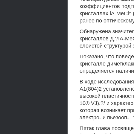
коэффициентов подт
кристаллах lA-MeCl^ (
ранее по оптическом
Обнаружена значител
кристаллов Д.'ЛА-МеСХ
слоистой структурой 
Показано, что поведе
кристалле диметклаки
определяется наличи
В ходе исследовани
А1(804)2 установлено
высокой пластичност
10® VJ).?/ и характ
которая возникает пр
электро- и пьезооп- .
Пятак глава посвяще