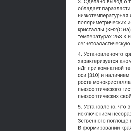
3. Сделано вывод о т
обладает параэласти
низкотемпературная 
поляриметрических и
кристаллы (КН2(СЯэ)
температурах 253 К и
сегнетоэластическую
4. Установленочто к
характеризуется ано
нДг при комнатной т
оси [310] и наличие
росте монокристалла 
пьезооптического ги
пьезооптических сво
5. Установлено, что 
исключением несораз
Зственного поглощен
В формировании кра