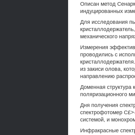
Описан метод Сенар
индуцированных изме
Для исследования пь
кристаллодержатель
механического напря
Измерения эффектив
проводились с испол
кристаллодержателя.
из закиси олова, ко
направлению распрос
Доменная структура 
поляризационного мик
Дня получения спект
спектрофотомер С£>
системой, и монохром
Инфракрасные спект