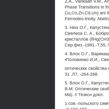
Z.A., Varikaah V.M., An
Phase Transitions in 
Cu,Co,Zn,Cd,Un) ani I
Ferrooleo-trioity. Abet
3. Нюх О.Г., Капустяны
Свелеоа С. А., Бобро
кристаллов (lîHg(СН3
Сер.физ.-1991.-Т.55,.
4. Влох О.Г., Варикаш
•Половинко И.И., Св
оптическке свойства 
31 ,Л7. -264-268.
5. Влох О.Г., Капуст
В.М. Оптические свой
Ma). // Тезксн докл.
1 сов.-польского сим