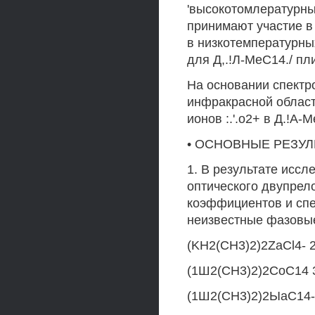
'высокотомлературны
принимают участие в 
в низкотемпературных
для Д,.!Л-МеС14./ пл
На основании спектр
инфракрасной област
ионов :.'.о2+ в Д.!А-М
• ОСНОВНЫЕ РЕЗУЛ
1. В результате исс
оптического двупрело
коэффициентов и спе
неизвестные фазовые
(KH2(CH3)2)2ZaCl4- 
(1Ш2(СН3)2)2СоС14 
(1Ш2(СН3)2)2ЫаС14-3,