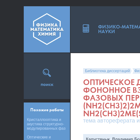
ФИЗИКО-МАТЕМ
НАУКИ
Библиотека диссертаций
Фи
ОПТИЧЕСКОЕ 
поиск
ФОНОННОЕ ВЗ
ФАЗОВЫХ ПЕР
(NH2(CH3)2)2M
Похожие работы
NH2(CH3)2ME(S
Кристаллооптика и
тема автореферата и
акустика структурно-
модулированных фаз
Оптические и
Капустянык, Владимир Бо