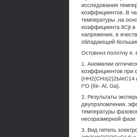
исследования темпер
коэффициентов..В ча
температуры .на осн
коэффициента 8Cjt в
напряжения, в ячеств
обладающий большим
Остовннз полотну я. 
1. Аномалии оптичес
коэффициентов при 
(НН2(СНэ)2)2ЫеС14 (
l^O (líe- Al, Ga).
2. Результаты экспер
двупрэломления, эфф
температуры фазовог
несоразмерной фазе 
3. Вид петель электр