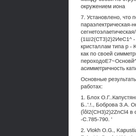
окружением иона
7. Установлено, что 
параэлектрическая-н
сегнетоэлаетическая/
(1Ш2(СТ3)2)2ИеС1^ -
кристаллам типа р - 
как по своей симметр
пероходоЕ7~Основй^ю
асимметричность кат
Основные результат
работах:
1. Блох О.Г..Капустя
Б..'.!., Боброва З.А.
(îôl2(CH3)2)2ZnCl4 в
-С.785-790. '
2. Vlokh O.G., Kapusti