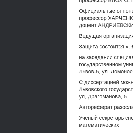
профессор ВЛОХ О. Г
Официальные оппонен
профессор ХАРЧЕНК.0
доцент АНДРИЕВСКИЙ
Ведущая организация
Защита состоится «. £
на заседании специа
государственном унив
Львов-5, ул. Ломонос
С диссертацией можн
Львовского государст
ул, Драгоманова, 5.
Автореферат разослан
Ученый секретарь сп
математических