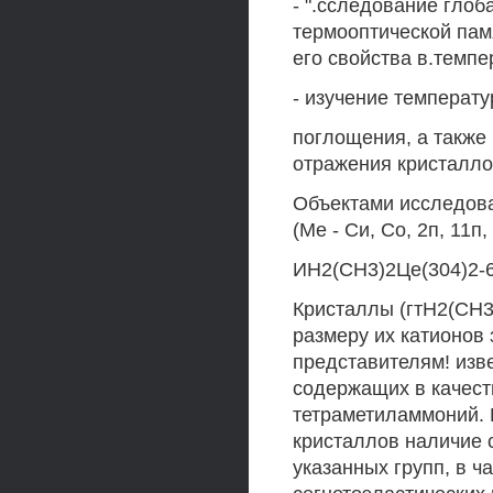
- ".сследование глоб
термооптической пам
его свойства в.темп
- изучение температ
поглощения, а также
отражения кристалло
Объектами исследов
(Ме - Си, Со, 2п, 11п,
ИН2(СН3)2Це(304)2-6 
Кристаллы (гтН2(СН3
размеру их катионов
представителям! изве
содержащих в качест
тетраметиламмоний. 
кристаллов наличие с
указанных групп, в ч