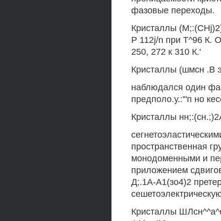
фазовые переходы.
Кристаллы (M;:(CHj)2
Р 112j/n при Т^96 К.
250, 272 к 310 К.'
Кристаллы (шмсн .В э
наблюдался один фаз
предполо.у.:'"п но ке
Кристаллы нн;:(сн.;)2
сегнетоэластическими
пространственная гру
монодоменными и пер
приложением сдвигов
Д;.1А-А1(зо4)2 прете
сешетоэлектрическую
Кристаллы ШЛсн^^а^о^