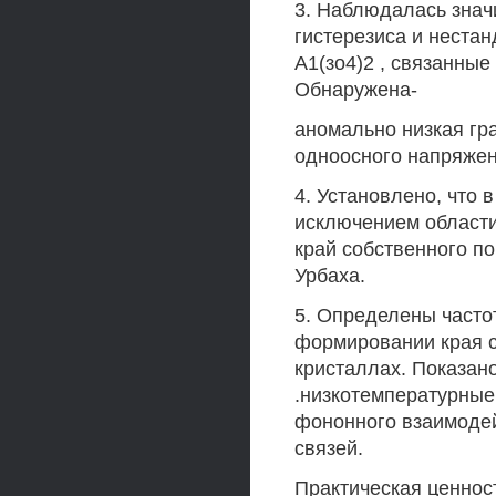
3. Наблюдалась знач
гистерезиса и нестан
А1(зо4)2 , связанные
Обнаружена-
аномально низкая гр
одноосного напряжени
4. Установлено, что 
исключением области
край собственного п
Урбаха.
5. Определены часто
формировании края 
кристаллах. Показан
.низкотемпературные
фононного взаимодей
связей.
Практическая ценност