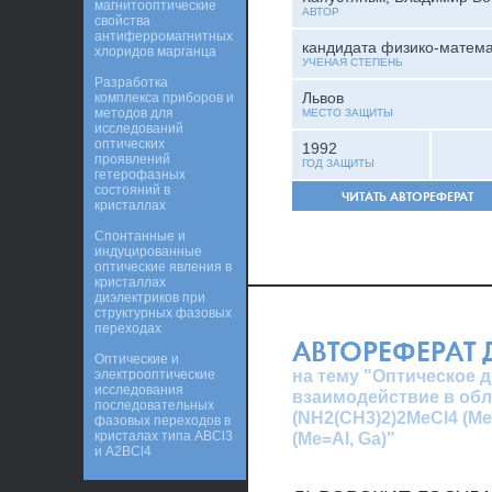
магнитооптические
АВТОР
свойства
антиферромагнитных
кандидата физико-матема
хлоридов марганца
УЧЕНАЯ СТЕПЕНЬ
Разработка
Львов
комплекса приборов и
методов для
МЕСТО ЗАЩИТЫ
исследований
оптических
1992
проявлений
ГОД ЗАЩИТЫ
гетерофазных
состояний в
ЧИТАТЬ АВТОРЕФЕРАТ
кристаллах
Спонтанные и
индуцированные
оптические явления в
кристаллах
диэлектриков при
структурных фазовых
переходах
АВТОРЕФЕРАТ
Оптические и
на тему "Оптическое 
электрооптические
исследования
взаимодействие в об
последовательных
(NH2(CH3)2)2MeCl4 (Me
фазовых переходов в
кристалах типа ABCl3
(Me=Al, Ga)"
и A2BCl4