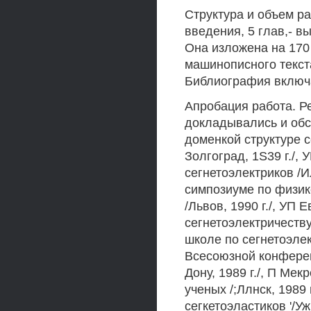
Структура и объем р
введения, 5 глав,- в
Она изложена на 170 
машинописного текста
Библиография включа
Апробация работа. Ре
докладывались и об
доменкой структуре 
Золгоград, 1S39 г./
сегнетоэлектриков /И
симпозиуме по физик
/Львов, 1990 г./, УП
сегнетоэлектричеств
школе по сегнетоэлек
Всесоюзной конферен
Дону, 1989 г./, П Ме
ученых /;Ллнск, 1989
сегкетоэластиков '/У