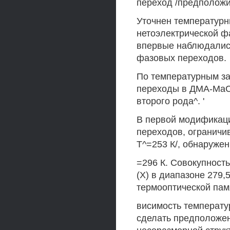
переход /предположи
Уточнен температурн
нетоэлектрической фа
впервые наблюдались
фазовых переходов.
По температурным за
переходы в ДМА-МаСй
второго рода^. '
В первой модификац
переходов, ограничи
Т^=253 К/, обнаруже
=296 К. Совокупност
(X) в диапазоне 279,
термооптической памя
висимость температу
сделать предположен