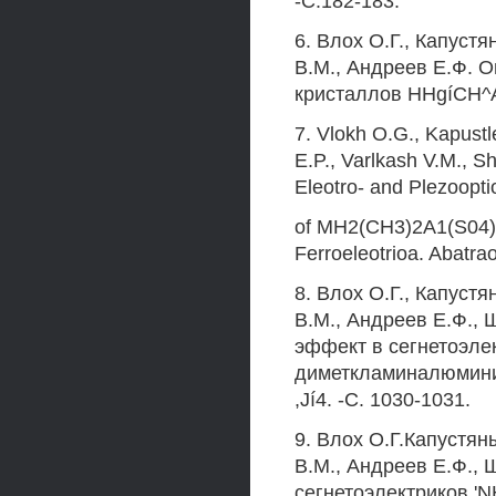
-С.182-183.
6. Влох О.Г., Капуст
В.М., Андреев Е.Ф. О
кристаллов HHgíCH^AK
7. Vlokh O.G., Kapustle
E.P., Varlkash V.M., S
Eleotro- and Plezoopti
of MH2(CH3)2A1(S04)2 
Ferroeleotrioa. Abatrao
8. Влох О.Г., Капуст
В.М., Андреев Е.Ф.,
эффект в сегнетоэле
диметкламиналюминий
,Jí4. -С. 1030-1031.
9. Влох О.Г.Капустян
В.М., Андреев Е.Ф.,
сегнетоэлектриков 'N