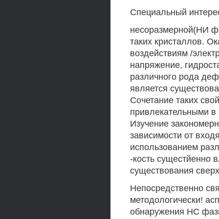
Специальный интерес
несоразмерной(НИ фа
таких кристаллов. Ок
воздействиям /элект
напряжение, гидроста
различного рода деф
является существова
Сочетание таких сво
привлекательными в 
Изучение закономерн
зависимости от входя
использованием разл
-кость сущестйенно 
существования сверх
Непосредственно свя
методологически! асп
обнаружения НС фазы