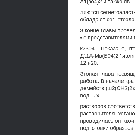
А1(зо4)2 и также яв-
ляются сегнетоэласт
обладают сегнетоэлэ
3 конце главы прове
• с представителями
к2304. ..Показано, ч
Д'.1А-Мв(Б04)2 ' яв
12 н20.
Зтопая глава посвящ
работа. В начале кр
демейств (ш2(СН2)2)
водных
растворов соответст
растворителя. Устан
проводилась опткко-
подготовки образцов