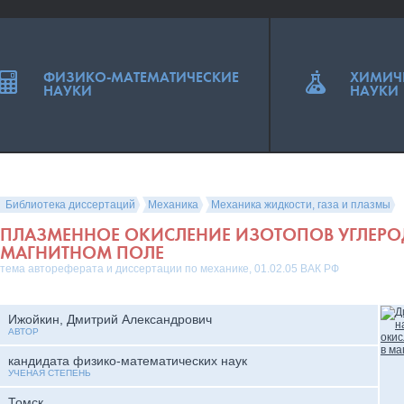
ФИЗИКО-МАТЕМАТИЧЕСКИЕ
ХИМИЧ
НАУКИ
НАУКИ
Библиотека диссертаций
Механика
Механика жидкости, газа и плазмы
ПЛАЗМЕННОЕ ОКИСЛЕНИЕ ИЗОТОПОВ УГЛЕРО
МАГНИТНОМ ПОЛЕ
тема автореферата и диссертации по механике, 01.02.05 ВАК РФ
Ижойкин, Дмитрий Александрович
АВТОР
кандидата физико-математических наук
УЧЕНАЯ СТЕПЕНЬ
Томск