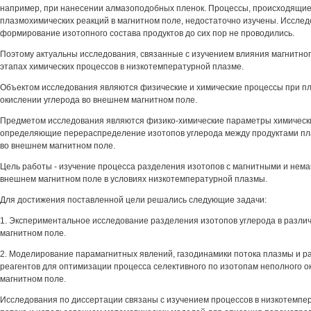
например, при нанесении алмазоподобных пленок. Процессы, происходящие
плазмохимических реакций в магнитном поле, недостаточно изучены. Иссле
формирование изотопного состава продуктов до сих пор не проводились.
Поэтому актуальны исследования, связанные с изучением влияния магнитно
этапах химических процессов в низкотемпературной плазме.
Объектом исследования являются физические и химические процессы при 
окислении углерода во внешнем магнитном поле.
Предметом исследования являются физико-химические параметры химически
определяющие перераспределение изотопов углерода между продуктами пл
во внешнем магнитном поле.
Цель работы - изучение процесса разделения изотопов с магнитными и нем
внешнем магнитном поле в условиях низкотемпературной плазмы.
Для достижения поставленной цели решались следующие задачи:
1. Экспериментальное исследование разделения изотопов углерода в разли
магнитном поле.
2. Моделирование парамагнитных явлений, газодинамики потока плазмы и р
реагентов для оптимизации процесса селективного по изотопам неполного о
магнитном поле.
Исследования по диссертации связаны с изучением процессов в низкотемп