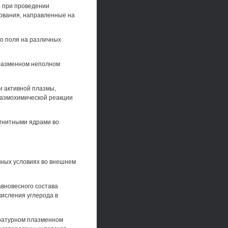
 при проведении
дования, направленные на
го поля на различных
плазменном неполном
 активной плазмы,
азмохимической реакции
агнитными ядрами во
чных условиях во внешнем
авновесного состава
кисления углерода в
ературном плазменном