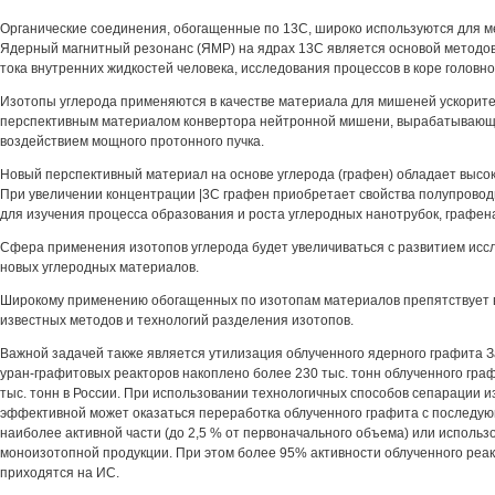
Органические соединения, обогащенные по 13С, широко используются для м
Ядерный магнитный резонанс (ЯМР) на ядрах 13С является основой методов
тока внутренних жидкостей человека, исследования процессов в коре головно
Изотопы углерода применяются в качестве материала для мишеней ускорите
перспективным материалом конвертора нейтронной мишени, вырабатывающ
воздействием мощного протонного пучка.
Новый перспективный материал на основе углерода (графен) обладает высо
При увеличении концентрации |3С графен приобретает свойства полупровод
для изучения процесса образования и роста углеродных нанотрубок, графен
Сфера применения изотопов углерода будет увеличиваться с развитием исс
новых углеродных материалов.
Широкому применению обогащенных по изотопам материалов препятствует 
известных методов и технологий разделения изотопов.
Важной задачей также является утилизация облученного ядерного графита 
уран-графитовых реакторов накоплено более 230 тыс. тонн облученного граф
тыс. тонн в России. При использовании технологичных способов сепарации и
эффективной может оказаться переработка облученного графита с последу
наиболее активной части (до 2,5 % от первоначального объема) или исполь
моноизотопной продукции. При этом более 95% активности облученного реа
приходятся на ИС.