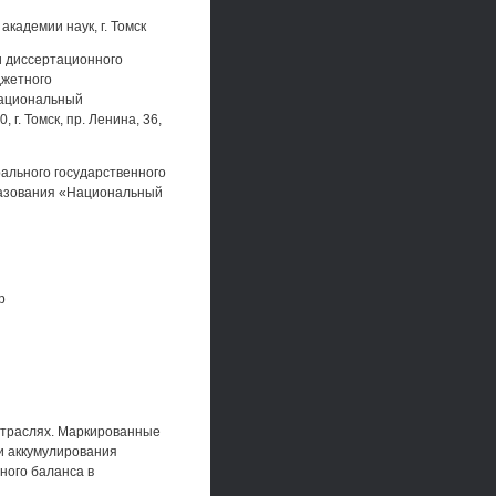
кадемии наук, г. Томск
и диссертационного
джетного
Национальный
г. Томск, пр. Ленина, 36,
ального государственного
разования «Национальный
p
отраслях. Маркированные
и аккумулирования
ного баланса в