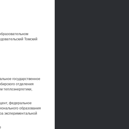
образовательном
довательский Томский
ральное государственное
ибирского отделения
ем теплоэнергетики,
оцент, федеральное
ионального образования
едра экспериментальной
е