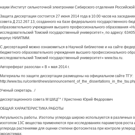
науки Институт сильноточной электроники Сибирского отделения Российской а
Защита диссертации состоится 27 июня 2014 года в 10.00 часов на заседани
совета Д 212.267.13, созданного на базе федерального государственного бю
образовательного учреждения высшего профессионального образования «
исследовательский Томский государственный университет», по адресу: 634050, 
корпус НИИПММ.
С диссертацией можно ознакомиться в Научной библиотеке и на сайте федер
бюджетного образовательного учреждения высшего профессионального об
исследовательский Томский государственный университет» www.tsu.ru.
Автореферат разослан « В » мая 2014 г.
Материалы по защите диссертации размещены на официальном сайте ТГУ:
http://www.tsu.ru/content/news/announcement_of_the_dissertations_in_the_tsu.ph
Ученый секретарь . /
диссертационного совета М ШI/ЦГ^ / Христенко Юрий Федорович
ОБЩАЯ ХАРАКТЕРИСТИКА РАБОТЫ
Актуальность работы. Изотопы углерода широко используются в различных 
изотопом 13С вещества применяются при исследованиях параметров роста 
углерода растениями для оценки степени фотосинтеза при контроле углерод
экосистемах.