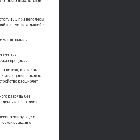
 гетерогенных потоков.
отопу 13С при неполном
рной плазме, находящейся
с магнитными и
известных
еские процессы.
го потока, в котором
ойства оценено осевое
Устройство расширяет
ного разряда без
родом, что позволяет
чески реагирующего
ческой реакции с