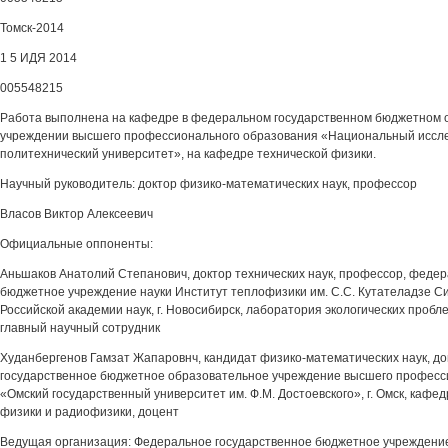
Томск-2014
1 5 ИДЯ 2014
005548215
Работа выполнена на кафедре в федеральном государственном бюджетном 
учреждении высшего профессионального образования «Национальный иссле
политехнический университет», на кафедре технической физики.
Научный руководитель: доктор физико-математических наук, профессор
Власов Виктор Алексеевич
Официальные оппоненты:
Аньшаков Анатолий Степанович, доктор технических наук, профессор, феде
бюджетное учреждение науки Институт теплофизики им. С.С. Кутателадзе С
Российской академии наук, г. Новосибирск, лаборатория экологических пробл
главный научный сотрудник
Худанбергенов Гамзат Жапаровнч, кандидат физико-математических наук, д
государственное бюджетное образовательное учреждение высшего професс
«Омский государственный университет им. Ф.М. Достоевского», г. Омск, каф
физики и радиофизики, доцент
Ведущая организация: Федеральное государственное бюджетное учреждени