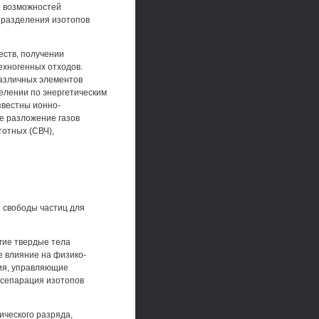
е возможностей
 разделения изотопов
ств, получении
ехногенных отходов.
различных элементов
елении по энергетическим
звестны ионно-
е разложение газов
тотных (СВЧ),
 свободы частиц для
гие твердые тела
е влияние на физико-
ния, управляющие
 сепарация изотопов
ического разряда,