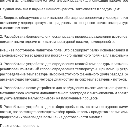
потоке и использованием математических моделей для описания параметров
Научная новизна и научная ценность работы заключается в следующем:
1. Впервые обнаружено значительное обогащение моноокиси углерода по из
окислении углерода в результате радикальных процессов в низкотемперату
в магнитном поле.
2. Разработана феноменологическая модель процесса разделения изотопов 
немагнитными ядрами в низкотемпературной плазме, помещенной во
внешнее постоянное магнитное поле. Это расширяет рамки использования 
закономерностей воздействия постоянного магнитного поля на плазмохимич
3. Разработано устройство для определения газовой температуры плазменно
реализован контактный способ определения температуры. При помощи устр
распределение температуры высокочастотного факельного (ВЧФ) разряда. 
арсенал существующих методов диагностики высокотемпературных потоков.
4. Разработано новое устройство для возбуждения высокочастотного факель
механического контакта дополнительного электрода с высоковольтным элект
изучать влияние малых примесей на плазменные процессы.
5. Разработано устройство для отбора пробы го высокотемпературного хими
потока, позволяющее совмещать отбор пробы газовых продуктов плазмохими
процессом их закалки для повышения достоверности анализа.
Практическая ценность: