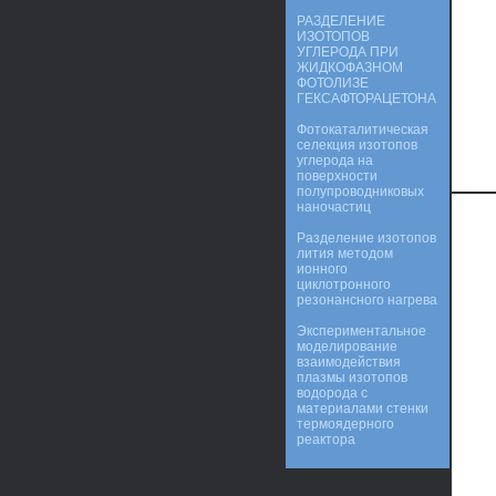
РАЗДЕЛЕНИЕ
ИЗОТОПОВ
УГЛЕРОДА ПРИ
ЖИДКОФАЗНОМ
ФОТОЛИЗЕ
ГЕКСАФТОРАЦЕТОНА
Фотокаталитическая
селекция изотопов
углерода на
поверхности
полупроводниковых
наночастиц
Разделение изотопов
лития методом
ионного
циклотронного
резонансного нагрева
Экспериментальное
моделирование
взаимодействия
плазмы изотопов
водорода с
материалами стенки
термоядерного
реактора