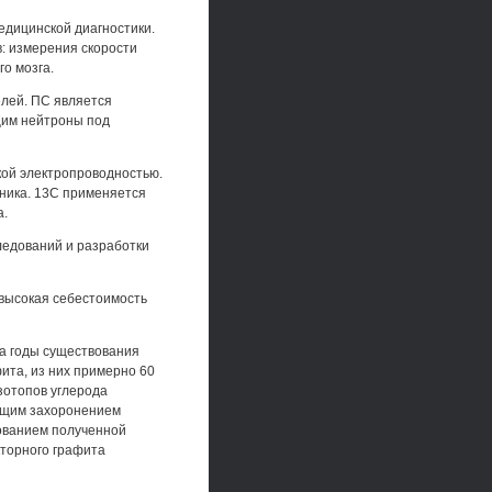
едицинской диагностики.
: измерения скорости
го мозга.
лей. ПС является
им нейтроны под
кой электропроводностью.
ника. 13С применяется
а.
ледований и разработки
высокая себестоимость
За годы существования
ита, из них примерно 60
зотопов углерода
ющим захоронением
зованием полученной
кторного графита