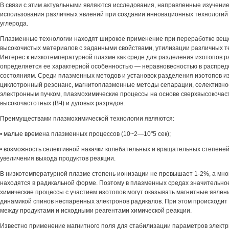
В связи с этим актуальными являются исследования, направленные изучени
использования различных явлений при создании инновационных технологий
углерода.
Плазменные технологии находят широкое применение при переработке веще
высокочистых материалов с заданными свойствами, утилизации различных т
Интерес к низкотемпературной плазме как среде для разделения изотопов 
определяется ее характерной особенностью — неравновесностью в распред
состояниям. Среди плазменных методов и установок разделения изотопов и
циклотронный резонанс, магнитоплазменные методы сепарации, селективно
электронным пучком, плазмохимические процессы на основе сверхвысокочас
высокочастотных (ВЧ) и дуговых разрядов.
Преимуществами плазмохимической технологии являются:
• малые времена плазменных процессов (10~2—10"5 сек);
• возможность селективной накачки колебательных и вращательных степеней
увеличения выхода продуктов реакции.
В низкотемпературной плазме степень ионизации не превышает 1-2%, а мно
находятся в радикальной форме. Поэтому в плазменных средах значительно
химические процессы с участием изотопов могут оказывать магнитные явле
динамикой спинов неспаренных электронов радикалов. При этом происходит
между продуктами и исходными реагентами химической реакции.
Известно применение магнитного поля для стабилизации параметров электр