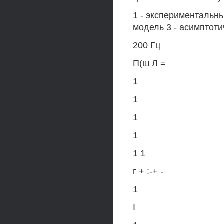
1 - экспериментальн
модель 3 - асимптот
200 Гц
П(ш Л =
1
1
1
1
1 1
г + :-+ -
1
I