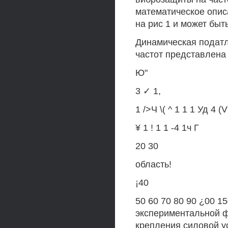
математическое опис
на рис 1 и может быт
Динамическая податл
частот представлена
Ю"
3 ✓ 1,
1 />Ч \( ^ 1 1 1 Уд 4 (
¥ 1 ! 1 1 -4 1ч Г
20 30
область!
¡40
50 60 70 80 90 ¿00 1
экспериментальной ф
крепления силовой у