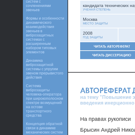
систем с
кандидата технических на
сочленениями
звеньев
УЧЕНАЯ СТЕПЕНЬ
Формы и особенности
Москва
динамического
МЕСТО ЗАЩИТЫ
взаимодействия
звеньев в
2008
виброзащитных
ГОД ЗАЩИТЫ
системах с
расширенным
ЧИТАТЬ АВТОРЕФЕРАТ
набором типовых
элементов
ЧИТАТЬ ДИССЕРТАЦИЮ
Динамика
виброзащитной
системы с упругим
звеном прерывистого
действия
Система
АВТОРЕФЕРАТ
виброзащиты
человека-оператора
на тему "Повышение 
при широкополосном
введения инерционно
спектре возмущений
на остове
транспортного
средства
На правах рукописи
Концепция обратной
связи в динамике
Брысин Андрей Нико
механических систем