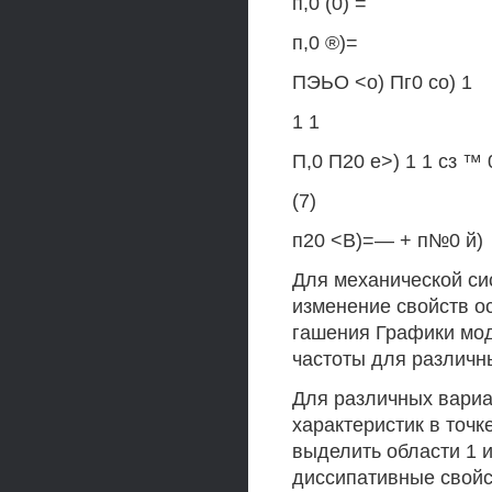
п,0 (0) =
п,0 ®)=
ПЭЬО <о) Пг0 со) 1
1 1
П,0 П20 е>) 1 1 сз ™ 
(7)
п20 <В)=— + п№0 й)
Для механической сис
изменение свойств о
гашения Графики мод
частоты для различны
Для различных вариа
характеристик в точ
выделить области 1 
диссипативные свойс