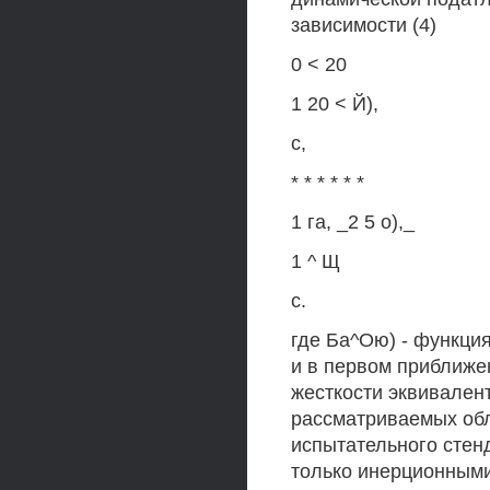
зависимости (4)
0 < 20
1 20 < Й),
с,
* * * * * *
1 га, _2 5 о),_
1 ^ Щ
с.
где Ба^Ою) - функци
и в первом приближен
жесткости эквивалент
рассматриваемых обл
испытательного стен
только инерционными 