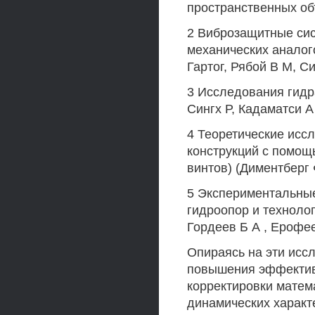
пространственных объ
2 Виброзащитные сис
механических аналого
Гартог, Рябой В М, Си
3 Исследования гидр
Сингх Р, Кадаматси А 
4 Теоретические исс
конструкций с помощ
винтов) (Диментберг 
5 Экспериментальные
гидроопор и техноло
Гордеев Б А , Ерофее
Опираясь на эти исс
повышения эффектив
корректировки матем
динамических характ