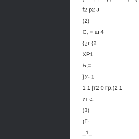
f2 р2 J
(2)
С, = ш 4
{¿г {2
ХР1
Ь,=
}У- 1
1 1 [т2 0 Гр,)2 1
иг с.
(3)
¡Г-
_1_