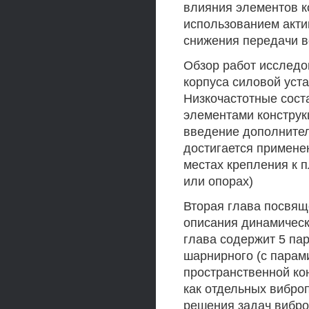
влияния элементов к
использованием акти
снижения передачи в
Обзор работ исследо
корпуса силовой уст
Низкочастотные сос
элементами конструк
введение дополнител
достигается примен
местах крепления к 
или опорах)
Вторая глава посвящ
описания динамическ
глава содержит 5 пар
шарнирного (с парам
пространственной ко
как отдельных вибро
решения задач вибр