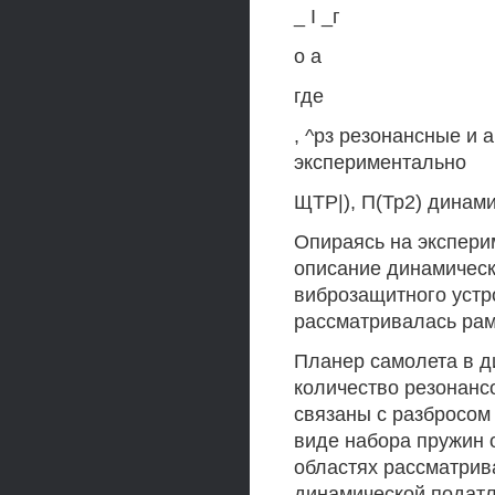
_ I _г
о а
где
, ^рз резонансные и
экспериментально
ЩТР|), П(Тр2) динам
Опираясь на экспери
описание динамическ
виброзащитного устр
рассматривалась рам
Планер самолета в д
количество резонансо
связаны с разбросом
виде набора пружин 
областях рассматрив
динамической податл