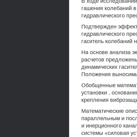
В ходе исследовани
гашения колебаний в
гидравлического пре
Подтвержден эффект
гидравлического пре
гаситель колебаний н
На основе анализа э
расчетов предложены
динамических гасите
Положения выносимы
Обобщенные математ
установки , основани
крепления виброзащи
Математические опис
параллельным и пос
и инерционного кана
системы «силовая ус