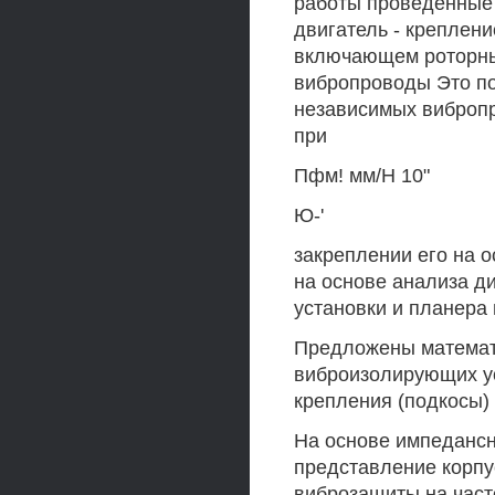
работы проведенные 
двигатель - креплени
включающем роторны
вибропроводы Это по
независимых вибропр
при
Пфм! мм/Н 10"
Ю-'
закреплении его на 
на основе анализа д
установки и планера
Предложены математ
виброизолирующих у
крепления (подкосы)
На основе импедансн
представление корпу
виброзащиты на часто