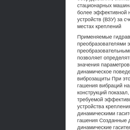
стационарных машин
более эффективной 
устройств (ВЗУ) за с
местах креплений
Применяемые гидрав
преобразователями э
преобразовательными
позволяет определят
значения параметров
динамическое поведе
виброзащиты При эт
гашения вибраций на
конструкций показал
требуемой эффектив
устройства креплени
динамическими гасит
гашения Созданные д
динамические гасите