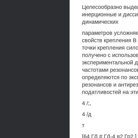
Целесообразно выдел
инерционные и дисси
динамических
параметров усложняе
свойств крепления В
точки крепления сил
получено с использо
экспериментальной д
частотами резонансо
определяются по эк
резонансов и антире
податливостей на эт
4 /;,
4 /д
т
[64 ГД # ГД-4 я2 Гр2,]