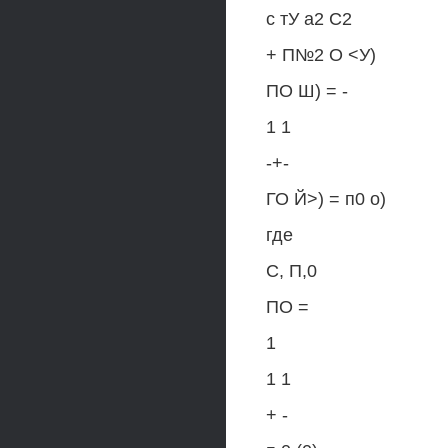
с тУ а2 С2
+ П№2 О <У)
ПО Ш) = -
1 1
-+-
ГО Й>) = п0 о)
где
С, П,0
ПО =
1
1 1
+ -