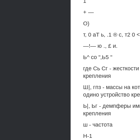
1
+ —
О)
т, 0 аТ ь, .1 ® с, т2 0 
—!— ю ., £ и.
Ь^ со ",Ь5 "
где Сь Сг - жесткост
крепления
Ш|, гпз - массы на к
одино устройство кр
Ь|, Ьг - демпферы и
крепления
ш - частота
Н-1