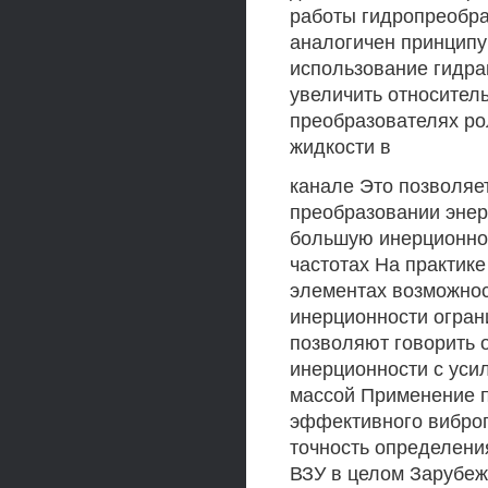
работы гидропреобра
аналогичен принципу
использование гидра
увеличить относител
преобразователях ро
жидкости в
канале Это позволяет
преобразовании энер
большую инерционнос
частотах На практике
элементах возможнос
инерционности огран
позволяют говорить 
инерционности с уси
массой Применение п
эффективного виброг
точность определени
ВЗУ в целом Зарубеж