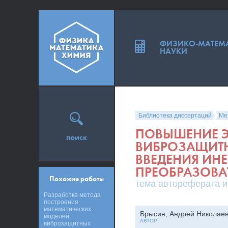
ФИЗИКО-МАТЕМ
НАУКИ
Библиотека диссертаций
Ме
ПОВЫШЕНИЕ 
поиск
ВИБРОЗАЩИТН
ВВЕДЕНИЯ ИН
ПРЕОБРАЗОВА
Похожие работы
тема автореферата и
Разработка метода
построения
математических
Брысин, Андрей Николае
моделей
АВТОР
виброзащитных