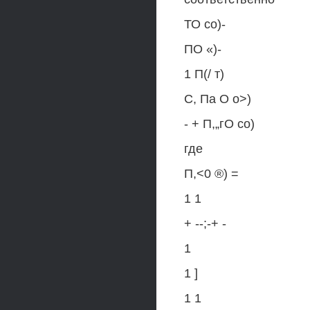
ТО со)-
ПО «)-
1 П(/ т)
С, Па О о>)
- + П,„гО со)
где
П,<0 ®) =
1 1
+ --;-+ -
1
1 ]
1 1