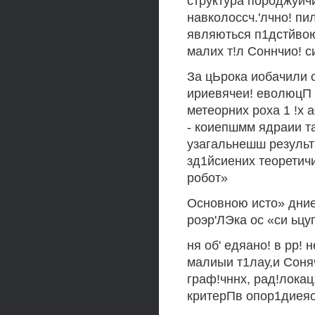
структура породжуичи
навколоссч.'лчно! пил
являються п1дстйвою
малих т!л Соннчио! с
За цЬрока иобачили с
ириевячеи! еволюцП 
метеорних роха 1 !х 
- коиепшмм ядраии т
узагальнешш результ
зд1йсиених теоретичи
робот»
Основною исто» дние
роэр'ЛЭка ос «си ьцу
ня об' едяано! в рр! 
малиыи т1лау,и Соняч
граф!чннх, рад!локац
критерПв опор1диеяо