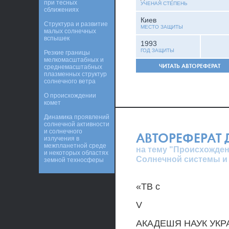
при тесных
УЧЕНАЯ СТЕПЕНЬ
сближениях
Киев
Структура и развитие
МЕСТО ЗАЩИТЫ
малых солнечных
вспышек
1993
ГОД ЗАЩИТЫ
Резкие границы
мелкомасштабных и
ЧИТАТЬ АВТОРЕФЕРАТ
среднемасштабных
плазменных структур
солнечного ветра
О происхождении
комет
Динамика проявлений
солнечной активности
и солнечного
АВТОРЕФЕРАТ
излучения в
межпланетной среде
на тему "Происхожден
и некоторых областях
Солнечной системы и
земной техносферы
«ТВ с
V
АКАДЕШЯ НАУК УК