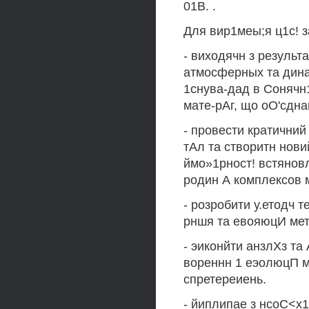
01В. .
Для вир1меы;я ц1с! з
- виходячн з результ
атмосферных та дина
1снува-дад в Сонячн
мате-рАг, що оО'сдна
- провести кратични
тАл та створитн нови
ймо»1рност! встяновл
родин А комплексов м
- розробити у.етодч 
рншя та евояюцИ мете
- эиконйти анзлХз та
вореннн 1 еэолюцП м
спретереиень.
- йиплипае з нсоС<х