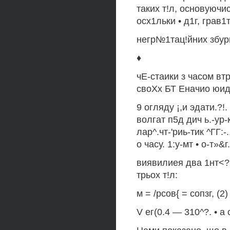
таких т!л, основуючи
осх1льки • д1г, грав1
негр№1тац!йних збур
♦
чЕ-стаики з часом вт
своХх БТ Еначио юида
9 огляду ¡,и эдати.?!.
волгат п5д дич ь.-ур-к
лар^.чт-'риь-тик ^ГГ:-
о часу. 1:у-мт • о-т»&
виявилиея два 1нт<?
трьох т!л:
м = /рсов{ = сопзг, (2)
V ег(0.4 — 310^?. • а 