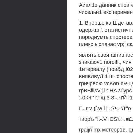
Аиал1э данник спозте
чисельн1 експеримент
1. Вперше ка Шдстав
одержан', статистич
породиумть спостерея
плекс ыслачас vp;i ск
являть своя активност
зникаюч1 noroiti., чи
1нтервалу (пои&д I02-
внявлвуЛ 1 ш- спосте
гричрвою vcKon яьчца
rpBBliisV'j.i!:iHA збур
:-0.>Г' г.';\ц 3 З'-.Ч'Й !1
Г,. r-v ¡[.w i j .;7ч.-'Л'"
тиор'ь "!.-.V iOS't ! .■£. 
rpaiji'iimx метеор1в.