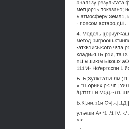
анал1зу результата
метцор1ь показано; н
ь атмосферу Земл1, 
- поясом астаро.дШ.
4. Модель |(ориуг<аш
метод ригроош-ктин
•аткК1исы<ого ч!ла р
клади»1ТЬ р1и, та I
пЦ ышиюм Ыкошх аОур^
111'И- Но'ертсспи 1 й
Ь. Ь;ЗуЛкТаТИ Лм.)П.
«."П-орних р<.чп ¡УиЛ
/ц.тггг I и М0Д.~Л1 Ш
Ь.К|,ии:р1и С»|.-.|.1Д|
ульчши А<*1 .'1 IV. к.' 
<>