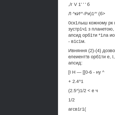
,/г V 1' ' ' б
Л ^кИ^'-Ри)1^' (б>
0ск1лыш кожному рк 
зустр1ч1 з планетою,
апсид орб1ти *1ла ио
- в1с1м.
Ивняння (2)-(4) дозв
елеиент!в орб1ти е, 
апсид:
[I Н — [[0-6 - ну ^
+ 2.4^1
(2.5^)1/2 < е ч
1/2
агсв1г1(