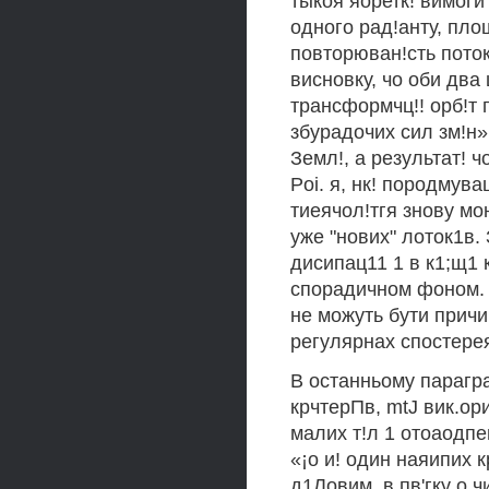
тыкоя яоретк! вимоги
одного рад!анту, пло
повторюван!сть поток
висновку, чо оби два
трансформчц!! орб!т 
збурадочих сил зм!н»
Земл!, а результат! чо
Poi. я, нк! породмува
тиеячол!тгя знову мо
уже "нових" лоток1в. З
дисипац11 1 в к1;щ1 
спорадичном фоном. П
не можуть бути прич
регулярнах спостере
В останньому парагра
крчтерПв, mtJ вик.ор
малих т!л 1 отоаодпен
«¡о и! один наяипих 
д1Ловим, в пв'гку о ч