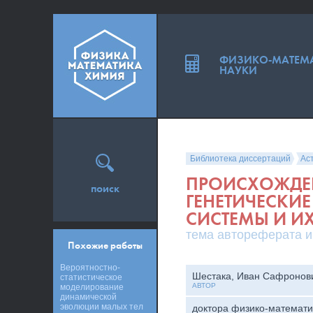
ФИЗИКО-МАТЕМ
НАУКИ
Библиотека диссертаций
Ас
ПРОИСХОЖДЕ
поиск
ГЕНЕТИЧЕСКИ
СИСТЕМЫ И И
тема автореферата и
Похожие работы
Вероятностно-
Шестака, Иван Сафронов
статистическое
АВТОР
моделирование
динамической
эволюции малых тел
доктора физико-математи