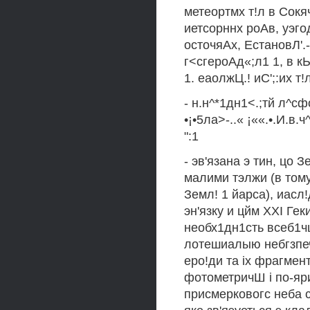
метеортмх т!л в Сок
иетсорннх роАв, уэг
осточяАх, ЕстановЛ'.-
г<сгероАд«;л1 1, в кЬ
1. еаолжЦ.! иС';:их т
- н.н^*1дн1<.;тй л^сфо
•¡•5ла>-..« ¡««.•.И.в.ч
":1
- эв'язана э тин, цо 
малими тэлжи (в тому
Земл! 1 йарса), иасл
эн'язку и цйм XXI Ге
необх1дн1сть всеб1ч
лотешиалыю небгзпечи
еро!ди та ix фрагмен
фотометричШ i по-я
присмерковогс неба 