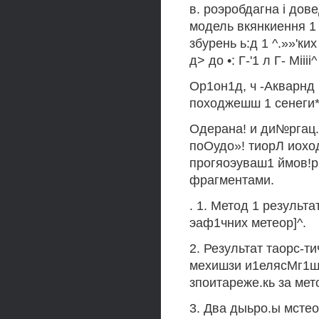
в. роэробдагна i до
модель вкянкиення 1 e
збурень ь:д 1 ^.»»'ких
д> до •: Г-'1 л Г- Miiii^
Ор1он1д, ч -Акварнд 
походжешш 1 сенеги*
Одерана! и ди№ргац.П
поОудо»! тиорЛ иохо
прогяоэуваш1 ймов!р
фрагментами.
. 1. Метод 1 резуль
эаф1чних метеор]^.
2. Результат таорс-т
мехишзи и1елясМг1ш
зпоитареже.кь за мет
3. Два дыьро.ы мстео