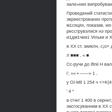
эале»них випробуван
Проведений статистич
эвреестрованих протиго
м1сяцях, показав, wo м
ресструвэлися нэ про
и1дм1чеи1 'Ильки и X
в XX ст. зииклн, c¡o>
л ■■■ , « ■
Сс-ручи до ifinii H вал
i', »» • ——» 1 ,
у Oí-Mil 1 254 ч <>K|4
' 4 *
в с!чн! 1 400 в серн
эасгосуваннкм в XX с