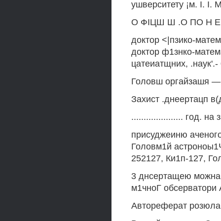
ушверситету ¡м. I. I. 
О ФIЦШ Ш .О ПО Н Е 
доктор <|пзико-матем
доктор ф1знко-матема
цатеиатщних, .наук'.
Головш оргайзашя — 
Захист .днеертацп в(
..................... г
присуджеиню аченого
Головм1й астроноы1
252127, Ки1п-127, Гол
3 днсертащею можна 
м1чноГ обсерватори 
Автореферат розюлано «.....