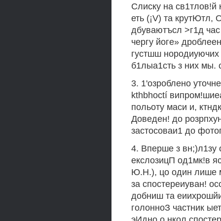
Слиску на св1тлов!й к
еть (¡V) та крутЮтл,
дбуваютъсл >г1д час
чергу йоге» дроблеен
густшш нородиуючих ¡
б1лыа1сть з них мы.
3. 1'озроблено уточ
kthbhoctí випром!шие
польоту маси и, ктндк
Доведен! до розрпхун
застосоваи1 до фотог
4. Вперше з вн;)л1зу
екслозицП од1мк!в яс
Ю.Н.), цо один лише 
за спостереиуван! осо
добниш та еиихрошйит
голонноЗ частник ыет
эИдно о нкол спосте