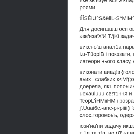
яке зв'яэуеться э кл
роями.
tÎÎSÊiU^S&êllL-S^MlM^i
Для досигшшш осп ощ
»зв'яза'Х'И T.'jKi задач
виксно'ш анал1а napa
i.u-TüoplB i покэзати
иатеори нього класу,
виконати аиад!з {гол
аьих i слабких к<М'(;
доерела, як1 попоыию
uexauluuu св!т1ння и M
TcopL'îHMiiHMii розр
j'.Uüai6c.-anc-p«piiii
слос.торомоь'ь, одер
юзи'иа'пи задачу икш
т 1л та т!л, но (Л' «дип