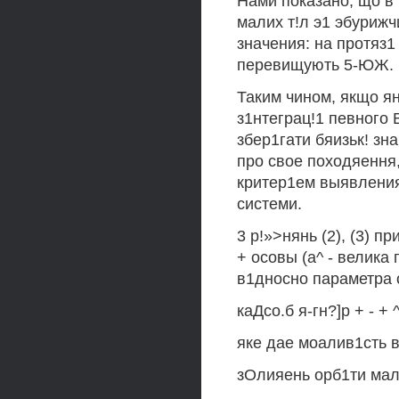
Нами показано, що в 
малих т!л э1 эбурижч
значения: на протяз1
перевищують 5-ЮЖ.
Таким чином, якщо ян
з1нтеграц!1 певного 
збер1гати бяизьк! зна
про свое походяення,
критер1ем выявления
системи.
3 р!»>нянь (2), (3) п
+ осовы (а^ - велика 
в1дносно параметра о
каДсо.б я-гн?]р + - + ^,
яке дае моалив1сть в
зОлияень орб1ти мало