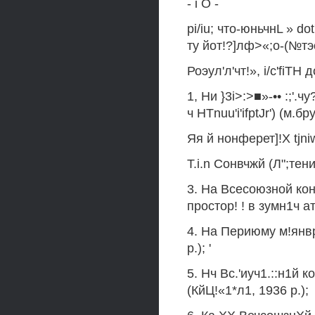
- i О -
pi/iu; что-юньчнL » do
ту йот!?]лф>«;о-(№тэо|
Роэул'л'чт!», i/c'fiTH
1, Ни }3i>:>■»-•• :;'
ч HTnuu'i'ifptJr') (м.бр
Яя й нонферет]!Х tjni
T.i.n Сонвчжй (Л";тен
3. На Всесоюзной ко
простор! ! в зумн1ч а
4. На Периюму м!янв
р.); '
5. Нч Вс.'иуч1.::н1й 
(КйЦ!«1*л1, 1936 р.);