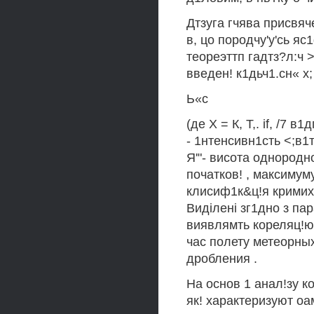
Дтзуга гчява присвяч
в, цо породчу'у'сь яс
теореэттп гадтз?л:ч >
введен! к1дьч1.сн« х; 
Ь«с
(де X = К, Т,. if, /7 в
- 1нтенсивн1сть <;в1
Я'"- висота однородн
початков! , максимум
клисиф1к&ц!я кримих
Видiленi зг1дно з па
виявлямть кореляц!ю
час полету метеорных
дробления .
На основ 1 анал!зу к
як! характеризуют оа