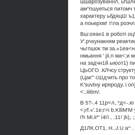
шшарозуваннл, ьтшлеп
ам^пшуеться питомч т
характеру ьбдяцШ ъ1
а поьерхм! т!ла розч
Вш:ояан1 в роботi оц!
У'.рчхунакням реактиь
чьгпшок тм за.»1еа<но
нмьання ' jii.n ма<;и 
на задчн1й ыюот1) пи
ЦЬОГО .КЛчсу структурн 
(Цак'" сШдчить про т
K'suvtну иряроду, i o
<:.iii6m/.
В 5?-.4 11р<л,.*д<-.ю ji
<¡rf.«'.1e;r>i b.KlliM'M у 
i'h Mi.ii*' í4i'i , .11! |k), ;
Д1ЛК.ОТ1, H..J.U a^ . ■•