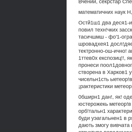
Вчений, секрстар Сп
математичних наук Н,
Остй1ш1 два деся1-и
повил техн!чких зас
тасичшмш - фо'1-огр
шровадхея1 досл!дяе
тектронно-ош-ично! а
1ттев0х експозиц!!, 
пронеси поол1довног
створена в Харков1 
чисельн1сть ыетеор!в
¡рактеристики метеор
0бширн1 дан!, як! од
юстерожекь метеор!в 
орб!тальн1 характери
буди уэагальнен1 в р
дають змогу вивчата 