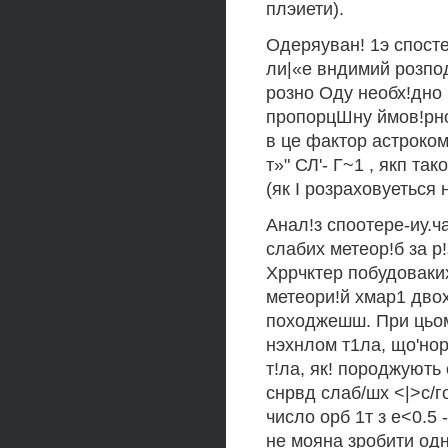
плэиети).
Одеряуван! 1э спост
ли|«е вндимий розпод
розно Оду необх!дно 
пропорцШну ймов!рно
в це фактор астроком
т»" СЛ'- Г~1 , якп т
(як I розраховуеться н
Анал!з споотере-иу.ч
слабих метеор!б за р
Хррчктер побудоваких
метеори!й хмар1 двох
походжешш. При цьом
нэхнлом т1ла, що'нор
т!ла, як! породжують
снрвд слаб/шх <|>с/г
число орб 1т з е<0.5 
не мояна зробити од