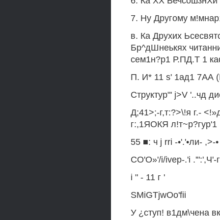
6. Ка XX ВечсошзнХй 
7. Ну Другому м!мнар
в. Ка Друхих Ьсесвятс
Бр^дШнеькях читанних
сем1н?р1 Р.ПД.Т 1 ка
П. И* 11 s' 1ад1 7АА (
Структур"' j>V '..чд д
Д;41>;-г,т:?>\!я г.- <
г:,1ЯОКЯ л!т~р?гур'
55 ■: ч j rri -•'.'•ли- ,>-
СО'О»'/i/ivep-.'i .'":',Ч'-г
i " - 11 г '
SMiGTjwOo'fii
У ¿ступ! в1дм\чена в