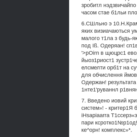
зробитл нэдзвичайпо 
часом стае б1льи пло
6.СШльно э 10.Н.Кра
яких визиачаються ум
малого т1ла з будь-я
под Iß. Одеряан! сп
'>pOirn в щюцрс1 ев
йыоз1риост1 зустр1чей
елсмелти орб1т на су
для обчислення ймов
Одержан! результата
1нте1'руваннл р1внян
7. Введено иовий кри
систем»! - критер1Я 
iHsapiaarra Т1ссерз«
пари ксротко1№р1од!!
ке^орн! комплекс»*.