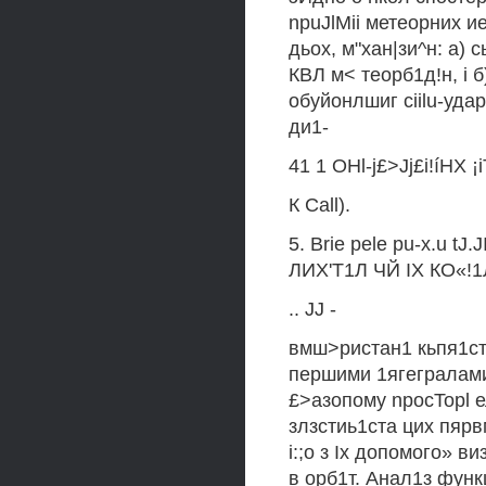
npuJlMii метеорних ие
дьох, м"хан|зи^н: а) 
КВЛ м< теорб1д!н, i б
обуйонлшиг ciilu-уд
ди1-
41 1 OHl-j£>Jj£i!íHX ¡
К Call).
5. Brie pele pu-x.u tJ.
ЛИХ'Т1Л ЧЙ IX КО«!1Л
.. JJ -
вмш>ристан1 кьпя1ста
першими 1ягегралам
£>азопому npocTopl ел
злзстиь1ста цих пярвм
i:;o з Ix допомого» в
в орб1т. Анал1з функ