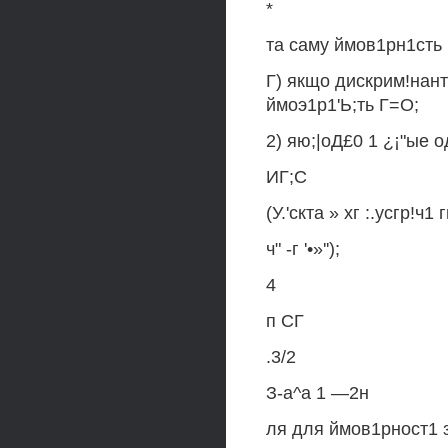
*
та саму ймов1рн1сть Р
Г) якщо дискрим!нант
ймоэ1р1'Ь;ть Г=О;
2) яю;|оД£0 1 ¿¡"ые о
ИГ;С
(У.'скта » хг :.усгр!ч1
ч" -г '•»'');
4
п СГ
.3/2
З-а^а 1 —2н
ля для ймов1рност1 