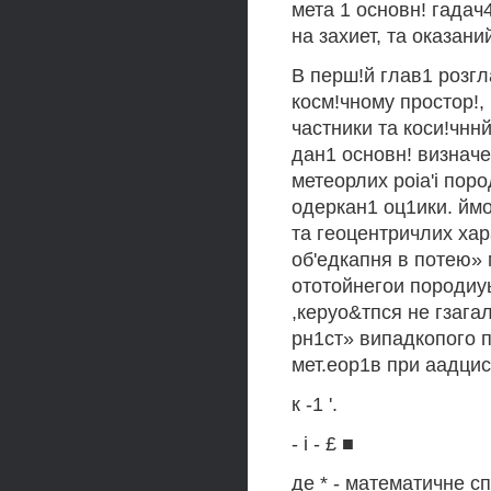
мета 1 основн! гадач
на захиет, та оказан
В перш!й глав1 розгл
косм!чному простор!,
частники та коси!чнн
дан1 основн! визначе
метеорлих poia'i поро
одеркан1 оц1ики. йм
та геоцентричлих хар
об'едкапня в потею» 
ототойнегои породиу
,керуо&тпся не гзага
рн1ст» випадкопого 
мет.еор1в при аадцис
к -1 '.
- i - £ ■
де * - математичне сп