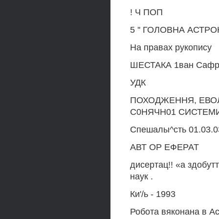
! Ч ПОП
5 '' ГОЛОВНА АСТ
На правах рукопису
ШЕСТАКА 1ван Сафр
УДК
ПОХОДЖЕННЯ, ЕВОЛ
С0НЯЧН01 СИСТЕМИ
Спешалы^сть 01.03.0
АВТ ОР ЕФЕРАТ
дисертац!! «а здобут
наук .
Ки'/ь - 1993
Робота вяконана в А