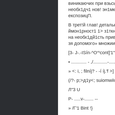
виникаючих при взьс
необх1дч1 нов! эн1мк
експозицП.
В трет!й глав! детал
ймон1рност1 1> з1ткн
на необх1дй1сть прив
зя допомого» множиика
[3- J-.-ISín-^O'^cont]'1'
• ............ - ,/...........-...
» <: i, ; filníj? - -í íj.'f >]
(/?- р;>д1у<; suiomwii
Л"3 U
Р- .....v-....... --
» /Г'1 Bint !}