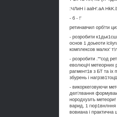
:ЧЛиН i aalH'.aA HkK.btp
- б - !'
ретинавчил орб!ти ци
- розробити к1дьк1сш
основ 1 доьеоти iciiy
комплексов малкх' т!л
- роэробити .''"сод 
еволюцН метеорних ро
рагмент1в з БТ та i
збурень i нагрзв1тоц
- викоркеговуючи мет
дел'лвання формуваи
нородхузлъ метеори! 
варид, 1 гюр1внлння 
вовиана i практична 