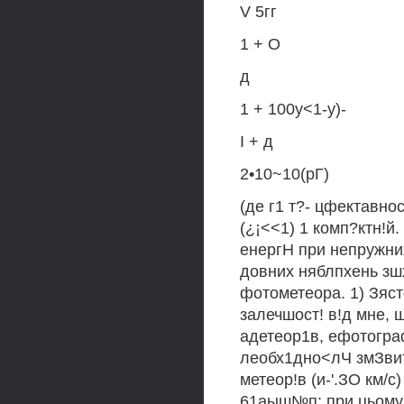
V 5гг
1 + О
д
1 + 100у<1-у)-
I + д
2•10~10(рГ)
(де г1 т?- цфектавно
(¿¡<<1) 1 комп?ктн!й.
енергН при непружних
довних няблпхень зшх
фотометеора. 1) Зяст
залечшост! в!д мне, 
адетеор1в, ефотограф
леобх1дно<лЧ змЗвит
метеор!в (и-'.ЗО км/с)
61аыш№п; при цьому 