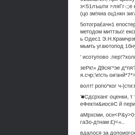
з<51лъшти >ляГг-;;е 
(цо зм!яиа оц1нкн зи
5отогра£ачн1 епостер
методом миттзьо! ек
ь Одес1 Э.Н.Крамчрзм
мьмть угаютопод 1бну
' исотупово .пер!?хо
зеРк!» Д9сяг*эе д*пя?
я.счр;'и!сть ои'анй*7*>
волт! ропо*ког ч-|сти:
'■Сдсрханг оценки, т 
еФекти&иосяС й пери
аМрхсми, осн<Р&у>0~и
гаЗо-дтнам £)<«..
вдалося за допоиогс