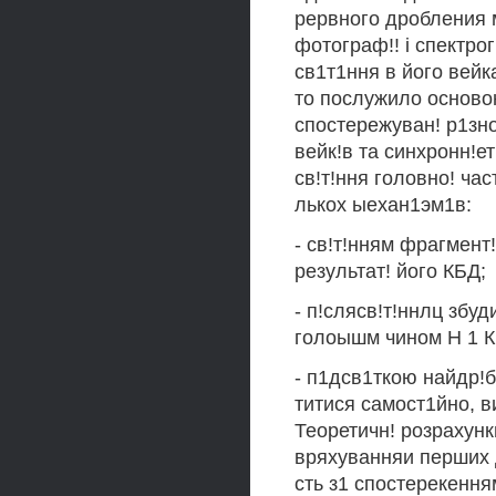
рервного дробления 
фотограф!! i спектро
св1т1ння в його вейка
то послужило основою
спостережуван! р1зн
вейк!в та синхронн!ет
св!т!ння головно! ча
лькох ыехан1эм1в:
- св!т!нням фрагмент
результат! його КБД;
- п!слясв!т!ннлц збу
голоышм чином Н 1 К 
- п1дсв1ткою найдр!б
титися самост1йно, в
Теоретичн! розрахунки
вряхуванняи перших 
сть з1 спостерекенн