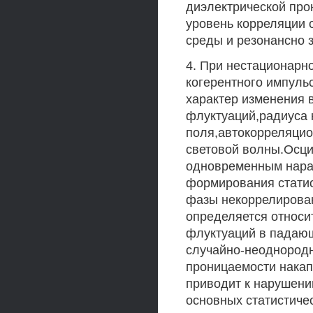
диэлектрической пр
уровень корреляции 
среды и резонансно з
4. При нестационарн
когерентного импуль
характер изменения 
флуктуаций,радиуса
поля,автокорреляци
световой волны.Осци
одновременным нарас
формирования статис
фазы некоррелирова
определяется относ
флуктуаций в падающ
случайно-неоднородн
проницаемости накап
приводит к нарушен
основных статистиче