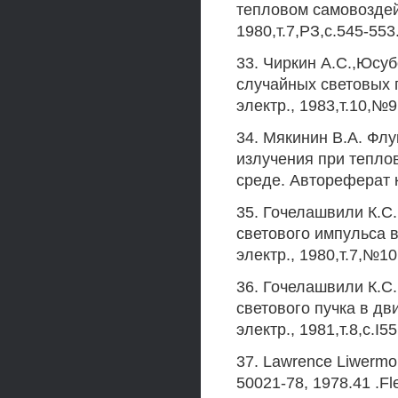
тепловом самовоздейс
1980,т.7,РЗ,с.545-553
33. Чиркин А.С.,Юсу
случайных световых 
электр., 1983,т.10,№9
34. Мякинин В.А. Флу
излучения при тепло
среде. Автореферат к
35. Гочелашвили К.С
светового импульса 
электр., 1980,т.7,№10
36. Гочелашвили К.С
светового пучка в д
электр., 1981,т.8,c.I55
37. Lawrence Liwermor
50021-78, 1978.41 .Fle