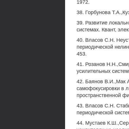
1972.
38. Горбунова Т.А.,К
39. Развитие локаль
системах. Квант, элек
40. Власов С.Н. Неу
периодической нелиней
453.
41. Розанов Н.Н.,См
усилительных системах
42. Баянов В.И.,Мак 
самофокусировки в л
пространственной фил
43. Власов С.Н. Ста
периодической систем
44. Мустаев К.Ш.,Се