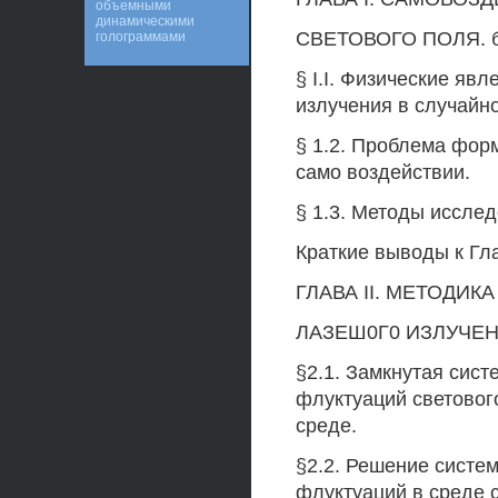
объемными
динамическими
СВЕТОВОГО ПОЛЯ. 
голограммами
§ I.I. Физические яв
излучения в случайн
§ 1.2. Проблема фор
само воздействии.
§ 1.3. Методы исслед
Краткие выводы к Гла
ГЛАВА II. МЕТОДИ
ЛАЗЕШ0Г0 ИЗЛУЧЕН
§2.1. Замкнутая сис
флуктуаций световог
среде.
§2.2. Решение систе
флуктуаций в среде 