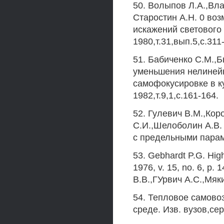
50. Волыпов Л.А.,Вла
Старостин А.Н. 0 во
искажений светового
1980,т.31,вып.5,с.311
51. Бабиченко С.М.,Б
уменьшения нелиней
самофокусировке в ку
1982,т.9,1,с.161-164.
52. Гулевич В.М.,Кор
С.И.,Шелоболин А.В.
с предельными парам
53. Gebhardt P.G. Hig
1976, v. 15, no. 6, p
В.В.,ГУрвич А.С.,Мяк
54. Тепловое самово
среде. Изв. вузов,сер