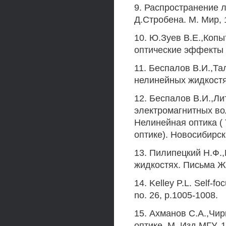
9. Распространение 
Д.Стробена. М. Мир, 1
10. Ю.Зуев В.Е.,Коп
оптические эффекты в
11. Беспалов В.И.,Та
нелинейных жидкостях
12. Беспалов В.И.,Ли
электромагнитных вол
Нелинейная оптика (
оптике). Новосибирск.
13. Пилипецкий Н.Ф.
жидкостях. Письма ЖЭ
14. Kelley P.L. Self-fo
no. 26, p.1005-1008.
15. Ахманов С.А.,Чир
оптике. М. Изд.МГУ, 1