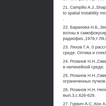
21. Campillo A.J.,Shap
to spatial instability m
.
22. Баранова Н.Б.,З
волны в самофокусир
радиофиз.,1976,т Л9
23. Ляхов Г.А. 0 рас
среде. Оптика и спек
24. Розанов Н.Н.,См
в нелинейной среде.
25. Розанов Н.Н.,См
ограниченных пучков.
26. Розанов Н.Н. Не
вып.3,с.626-628.
27. Гурвич А.С.,Кон 