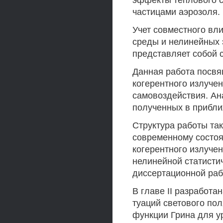
эффекты теплового с
частицами аэрозоля.
Учет совместного вл
среды и нелинейных 
представляет собой 
Данная работа посвя
когерентного излуче
самовоздействия. Ан
полученных в прибли
Структура работы так
современному состоя
когерентного излуче
нелинейной статисти
диссертационной раб
В главе II разработа
туаций светового по
функции Грина для у