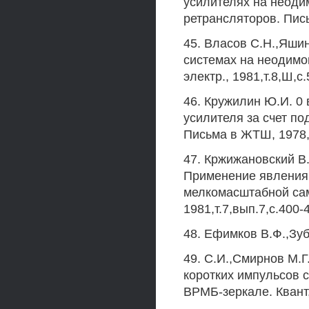
усилителях на неоди
ретрансляторов. Пись
45. Власов С.Н.,Яши
системах на неодимо
электр., 1981,т.8,Ш,с
46. Кружилин Ю.И. 0
усилителя за счет п
Письма в ЖТШ, 1978,т
47. Кржижановский В.
Применение явления
мелкомасштабной са
1981,т.7,вып.7,с.400-
48. Ефимков В.Ф.,Зуб
49. С.И.,Смирнов М.
коротких импульсов 
ВРМБ-зеркале. Квант, 