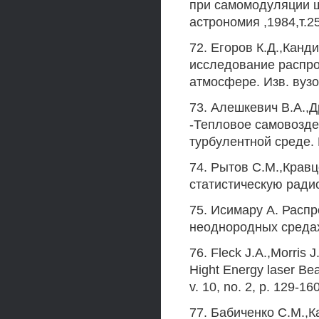
при самомодуляции ш
астрономия ,1984,т.25
72. Егоров К.Д.,Канд
исследование распро
атмосфере. Изв. вузо
73. Алешкевич В.А.,
-Тепловое самовозде
турбулентной среде. К
74. Рытов С.М.,Кравц
статистическую радиоф
75. Исимару А. Распр
неоднородных средах.
76. Fleck J.A.,Morris 
Hight Energy laser Be
v. 10, no. 2, p. 129-160
77. Бабиченко С.M.,