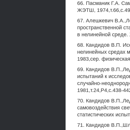
66. Пасманик Г.А. Са
ЖЭТШ, 1974,т.66,с.49
67. Алешкевич В.А.,
пространственной ста
в нелинейной среде. 
68. Кандидов В.П. Ис
нелинейных средах м
1983,сер. физическая
69. Кандидов В.П.,Ле
испытаний к исследо
случайно-неоднородно
1981,т.24,Р4,с.438-44
70. Кандидов В.П.,Л
самовоздействия све
статистических испыта
71. Кандидов В.П.,Ш