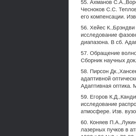
55. Ахманов С.А.,Вор
Чесноков С.С. Тепло
его компенсации. Изв.
56. Хейес К.,Брэндви
исследование фазов
диапазона. В сб. Адап
57. Обращение волно
Сборник научных докл
58. Пирсон Дк.,Ханс
адаптивной оптическ
Адаптивная оптика. М
59. Егоров К.Д.,Канд
исследование распро
атмосфере. Изв. вузо
60. Коняев П.А.,Лук
лазерных пучков в ат