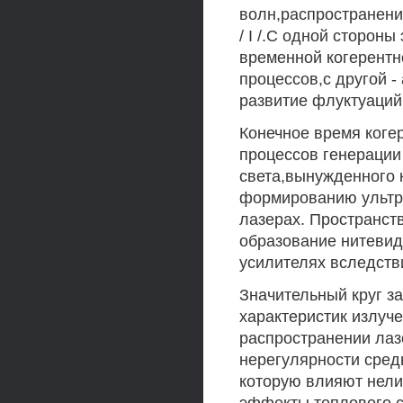
волн,распространени
/ I /.С одной сторон
временной когерентн
процессов,с другой 
развитие флуктуаций
Конечное время коге
процессов генерации
света,вынужденного 
формированию ультра
лазерах. Пространст
образование нитевид
усилителях вследств
Значительный круг за
характеристик излуче
распространении лаз
нерегулярности сред
которую влияют нели