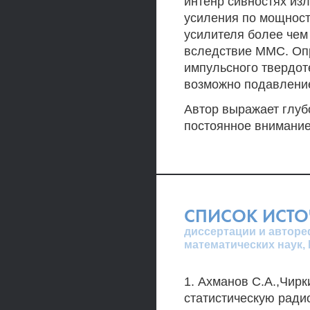
интенр сивностях излу
усиления по мощност
усилителя более чем
вследствие ММС. Оп
импульсного твердот
возможно подавлени
Автор выражает глуб
постоянное внимание
СПИСОК ИСТ
диссертации и авторе
математических наук,
1. Ахманов С.А.,Чирк
статистическую радиоф