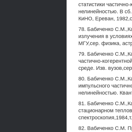
статистики частично-
нелинейностью. В сб.
КиНО, Ереван, 1982,с
78. Бабиченко С.М.,К
излучения в условия
МГУ,сер. физика, аст
79. Бабиченко С.М.,К
частично-когерентно
среде. Изв. вузов,се
80. Бабиченко С.М.,К
импульсного частично
нелинейностью. Квант,
81. Бабиченко С.М.,К
стационарном теплов
спектроскопия,1984,т
82. Вабиченко С.М. П