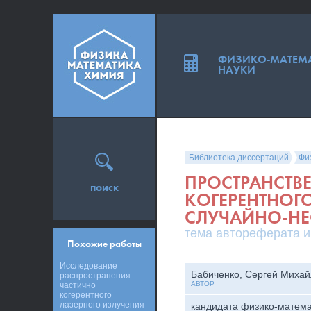
ФИЗИКО-МАТЕМ
НАУКИ
Библиотека диссертаций
Фи
ПРОСТРАНСТВЕ
поиск
КОГЕРЕНТНОГ
СЛУЧАЙНО-Н
тема автореферата и
Похожие работы
Исследование
Бабиченко, Сергей Михай
распространения
АВТОР
частично
когерентного
лазерного излучения
кандидата физико-матема