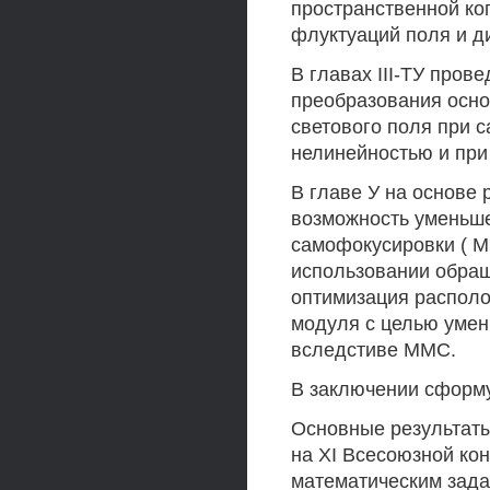
пространственной ко
флуктуаций поля и д
В главах III-ТУ про
преобразования осно
светового поля при 
нелинейностью и при
В главе У на основе
возможность уменьш
самофокусировки ( М
использовании обра
оптимизация располо
модуля с целью умен
вследстиве ММС.
В заключении сформ
Основные результаты
на XI Всесоюзной ко
математическим задач