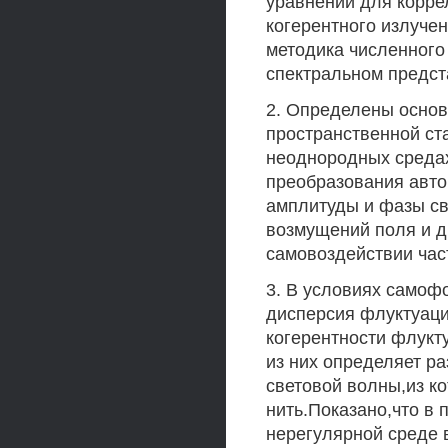
уравнений для корре
когерентного излуче
методика численного
спектральном предст
2. Определены основ
пространственной ст
неоднородных среда
преобразования авт
амплитуды и фазы св
возмущений поля и д
самовоздействии час
3. В условиях самоф
дисперсия флуктуаци
когерентности флукт
из них определяет ра
световой волны,из ко
нить.Показано,что в
нерегулярной среде 