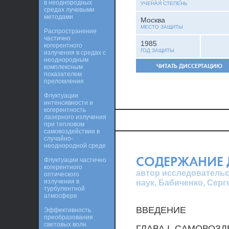
в неоднородных
УЧЕНАЯ СТЕПЕНЬ
средах лучевыми
методами
Москва
МЕСТО ЗАЩИТЫ
Распространение
частично
1985
когерентного
ГОД ЗАЩИТЫ
излучения в средах с
неоднородным
ЧИТАТЬ ДИССЕРТАЦИЮ
комплексным
показателем
преломления
Флуктуации
интенсивности и
когерентность
лазерного излучения
при тепловом
самовоздействии в
случайно-
неоднородной среде
СОДЕРЖАНИЕ 
Флуктуации частично
когерентного
автор исследовательс
оптического
излучения в
наук, Бабиченко, Сер
турбулентной
атмосфере
ВВЕДЕНИЕ
Эффективность
преобразования
световых волн
ГЛАВА I. САМОВО