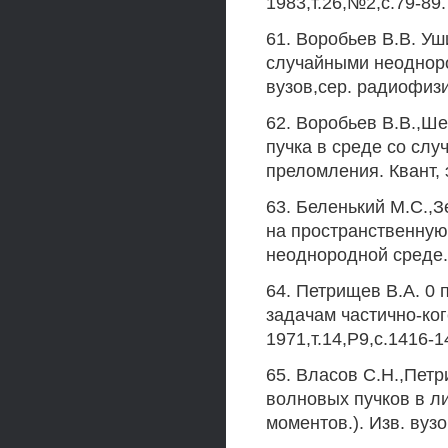
1983,т.26,№2,с.79-89.
61. Воробьев В.В. Уш
случайными неодноро
вузов,сер. радиофизи
62. Воробьев В.В.,Ш
пучка в среде со сл
преломления. Квант, э
63. Беленький М.С.,
на пространственную 
неоднородной среде. К
64. Петрищев В.А. 0
задачам частично-ког
1971,т.14,Р9,с.1416-1
65. Власов С.Н.,Пет
волновых пучков в л
моментов.). Изв. вуз