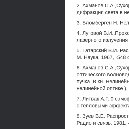
2. Ахманов С.А.,Сухо
дифракция света в не
3. Бломберген Н. Нел
4. Луговой В.И.,Про
лазерного излучения в
5. Татарский В.И. Ра
М. Наука, 1967, -548 с
6. Ахманов С.А.,Сухо
оптического волново
пучка. В кн. Нелиней
нелинейной оптике ).
7. Литвак А.Г. 0 са
с тепловыми эффекта
8. Зуев В.Е. Распрос
Радио и связь, 1981, 