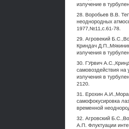
излучение в турбулен
28. Воробьев В.В. Т
неоднородных атмосф
1977,№11,с.61-78.
29. Агровекий Б.С.,В
Криндач Д.П.,Мякини
излучения в турбулент
30. ГУрвич А.С.,Крин
самовоздействия на у
излучения в турбулент
2120.
31. Ерохин А.И.,Мора
самофокусировка лаз
временной неоднородн
32. Агровский Б.С.,В
А.П. Флуктуации инт