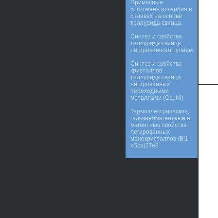
Примесные
состояния иттербия в
сплавах на основе
теллурида свинца
Синтез и свойства
теллурида свинца,
легированного тулием
Синтез и свойства
кристаллов
теллурида свинца,
легированных
переходными
металлами (Co, Ni)
Термоэлектрические,
гальваномагнитные и
магнитные свойства
легированных
монокристаллов (Bi1-
xSbx)2Te3