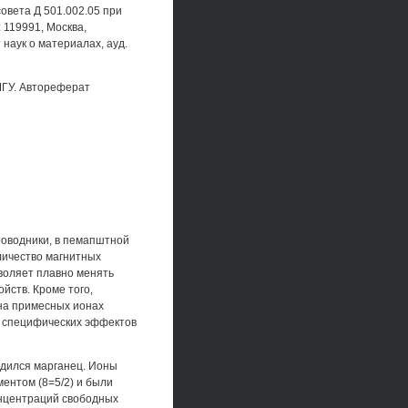
совета Д 501.002.05 при
 119991, Москва,
 наук о материалах, ауд.
МГУ. Автореферат
роводники, в пемапштной
личество магнитных
зволяет плавно менять
йств. Кроме того,
на примесных ионах
у специфических эффектов
одился марганец. Ионы
ентом (8=5/2) и были
онцентраций свободных