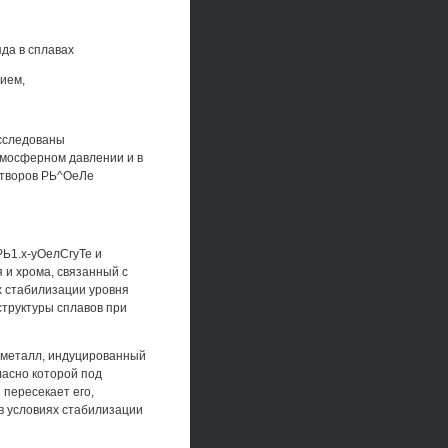
да в сплавах
нием,
исследованы
тмосферном давлении и в
астворов РЬ^ОеЛе
РЬ1.х-уОелСгуТе и
 и хрома, связанный с
х стабилизации уровня
труктуры сплавов при
к-металл, индуцированный
ласно которой под
 пересекает его,
в условиях стабилизации