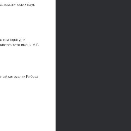
математических наук
х температур и
ниверситета имени М.В
чный сотрудник Рябова