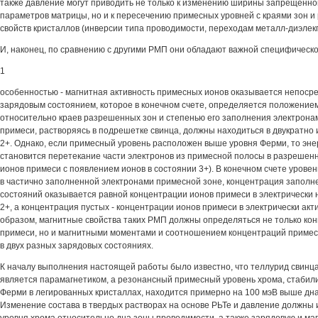
также давление могут приводить не только к изменению ширины запрещенной
параметров матрицы, но и к пересечению примесных уровней с краями зон и
свойств кристаллов (инверсии типа проводимости, переходам металл-диэлекг
И, наконец, по сравнению с другими РМП они обладают важной специфическ
1
особенностью - магнитная активность примесных ионов оказывается непосре
зарядовым состоянием, которое в конечном счете, определяется положение
относительно краев разрешенных зон и степенью его заполнения электронам
примеси, растворяясь в подрешетке свинца, должны находиться в двукратно
2+. Однако, если примесный уровень расположен выше уровня Ферми, то эн
становится перетекание части электронов из примесной полосы в разрешен
ионов примеси с появлением ионов в состоянии 3+). В конечном счете урове
в частично заполненной электронами примесной зоне, концентрация запол
состояний оказывается равной концентрации ионов примеси в электрически
2+, а концентрация пустых - концентрации ионов примеси в электрически акт
образом, магнитные свойства таких РМП должны определяться не только ко
примеси, но и магнитными моментами и соотношением концентраций примес
в двух разных зарядовых состояниях.
К началу выполнения настоящей работы было известно, что теллурид свинц
является парамагнетиком, а резонансный примесный уровень хрома, стаби
Ферми в легированных кристаллах, находится примерно на 100 мэВ выше дн
Изменение состава в твердых растворах на основе РЬТе и давление должны