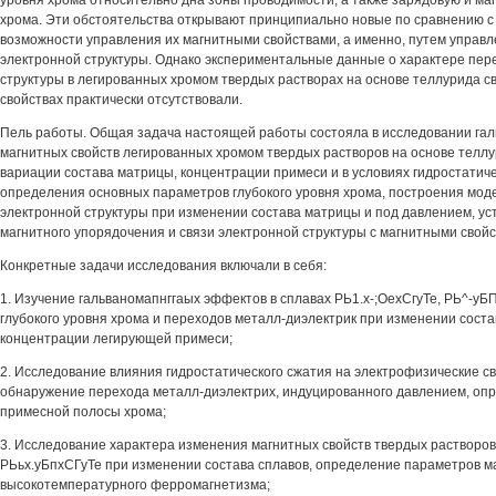
уровня хрома относительно дна зоны проводимости, а также зарядовую и ма
хрома. Эти обстоятельства открывают принципиально новые по сравнению
возможности управления их магнитными свойствами, а именно, путем управ
электронной структуры. Однако экспериментальные данные о характере пер
структуры в легированных хромом твердых растворах на основе теллурида с
свойствах практически отсутствовали.
Пель работы. Общая задача настоящей работы состояла в исследовании га
магнитных свойств легированных хромом твердых растворов на основе теллу
вариации состава матрицы, концентрации примеси и в условиях гидростатиче
определения основных параметров глубокого уровня хрома, построения мод
электронной структуры при изменении состава матрицы и под давлением, ус
магнитного упорядочения и связи электронной структуры с магнитными свойс
Конкретные задачи исследования включали в себя:
1. Изучение гальваномапнггаых эффектов в сплавах РЬ1.х-;ОехСгуТе, РЬ^-уБ
глубокого уровня хрома и переходов металл-диэлектрик при изменении сост
концентрации легирующей примеси;
2. Исследование влияния гидростатического сжатия на электрофизические св
обнаружение перехода металл-диэлектрих, индуцированного давлением, оп
примесной полосы хрома;
3. Исследование характера изменения магнитных свойств твердых растворов
РЬьх.уБпхСГуТе при изменении состава сплавов, определение параметров ма
высокотемпературного ферромагнетизма;