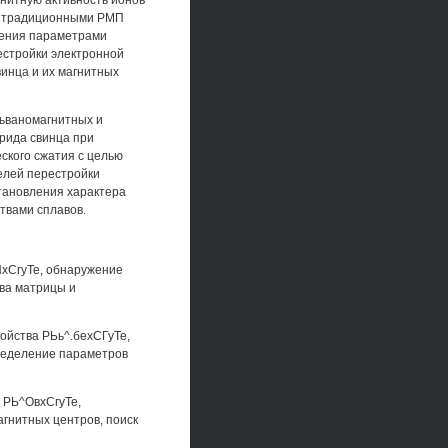
гнитную активность ионов
 с традиционными РМП
ления параметрами
естройки электронной
винца и их магнитных
льваномагнитных и
рида свинца при
ского сжатия с целью
елей перестройки
тановления характера
твами сплавов.
ПхСгуТе, обнаружение
ава матрицы и
ойства РЬь^.бехСГуТе,
ределение параметров
 РЬ^ОвхСгуТе,
гнитных центров, поиск