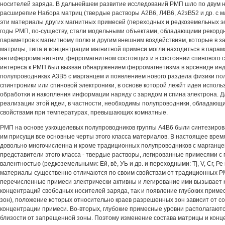
носителей заряда. В дальнейшем развитие исследований РМП шло по двум 
расширепие Набора матриц (твердые растворы А2В6, Л4В6, А2зВ52 и др. с м
эти материалы других магнитных примесей (переходных и редкоземельных э
годы РМП, по-существу, стали модельными объектами, обладающими рекорд
параметров к магнитному полю и другим внешним воздействиям, которые в з
матрицы, типа и концентрации магнитной примеси могли находиться в парам
антиферромагнитном, ферромагнитном состоящих и в состоянии спинового с
интереса к РМП был вызван обнаружением ферромагнетизма в арсениде инд
полупроводниках А3В5 с марганцем и появлением нового раздела физики по
спинтроники или спиновой электроники, в основе которой лежйт идея исполь
обработки и накопления информации наряду с зарядом и спина электрона. Д
реализации этой идеи, в частности, необходимы полупроводники, обладаю
свойствами при температурах, превышающих комнатные.
РМП на основе узкощелевых полупроводников группы А4В6 были синтезиров
им присущи все основные черты этого класса материалов. В настоящее врем
довольно многочисленна и кроме традиционных полупроводников с марганце
представители этого класса - твердые растворы, легированные примесями с
валентностью (редкоземельными: Ей, вё, УЬ и др. и переходными: Т|, V, Сг, Ре
материалы существенно отличаются по своим свойствам от традиционных Р
перечисленные примеси электрически активны и легирование ими вызывает 
концентраций свободных носителей заряда, так и появление глубоких приме
зон), положение которых относительно краев разрешенных зон зависит от со
концентрации примеси. Во-вторых, глубокие примесные уровни располагают
близости от запрещенной зоны. Поэтому изменение состава матрицы и конц