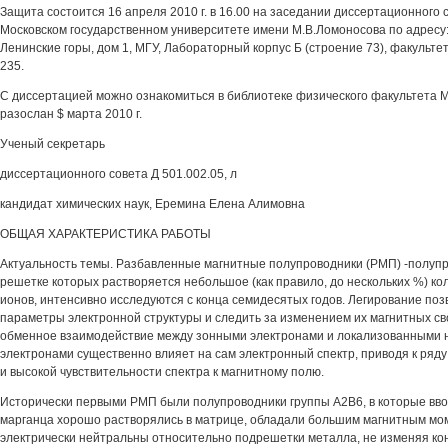
Защита состоится 16 апреля 2010 г. в 16.00 на заседании диссертационного 
Московском государственном университете имени М.В.Ломоносова по адресу:
Ленинские горы, дом 1, МГУ, Лабораторный корпус Б (строение 73), факультет
235.
С диссертацией можно ознакомиться в библиотеке физического факультета 
разослан $ марта 2010 г.
Ученый секретарь
диссертационного совета Д 501.002.05, л
кандидат химических наук, Еремина Елена Алимовна
ОБЩАЯ ХАРАКТЕРИСТИКА РАБОТЫ
Актуальность темы. Разбавленные магнитные полупроводники (РМП) -полуп
решетке которых растворяется небольшое (как правило, до нескольких %) ко
ионов, интенсивно исследуются с конца семидесятых годов. Легирование по
параметры электронной структуры и следить за изменением их магнитных сво
обменное взаимодействие между зонными электронами и локализованными 
электронами существенно влияет на сам электронный спектр, приводя к ряд
и высокой чувствительности спектра к магнитному полю.
Исторически первыми РМП были полупроводники группы А2В6, в которые вв
марганца хорошо растворялись в матрице, обладали большим магнитным мом
электрически нейтральны относительно подрешетки металла, не изменяя к