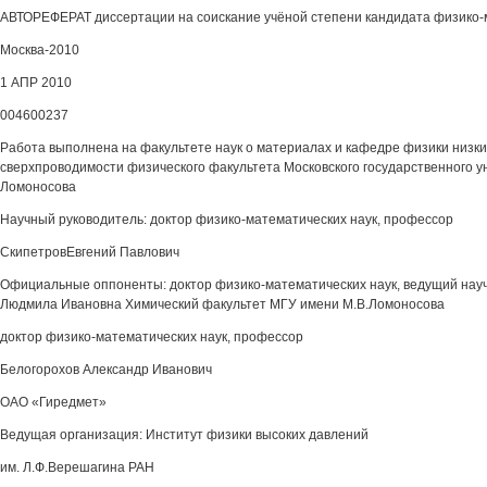
АВТОРЕФЕРАТ диссертации на соискание учёной степени кандидата физико-
Москва-2010
1 АПР 2010
004600237
Работа выполнена на факультете наук о материалах и кафедре физики низки
сверхпроводимости физического факультета Московского государственного у
Ломоносова
Научный руководитель: доктор физико-математических наук, профессор
СкипетровЕвгений Павлович
Официальные оппоненты: доктор физико-математических наук, ведущий нау
Людмила Ивановна Химический факультет МГУ имени М.В.Ломоносова
доктор физико-математических наук, профессор
Белогорохов Александр Иванович
ОАО «Гиредмет»
Ведущая организация: Институт физики высоких давлений
им. Л.Ф.Верешагина РАН