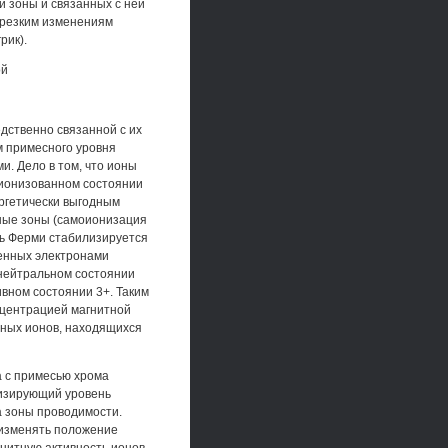
 зоны и связанных с ней
 резким изменениям
рик).
ой
дственно связанной с их
м примесного уровня
и. Дело в том, что ионы
 ионизованном состоянии
ергетически выгодным
ные зоны (самоионизация
нь Ферми стабилизируется
ненных электронами
 нейтральном состоянии
ивном состоянии 3+. Таким
нцентрацией магнитной
ных ионов, находящихся
а с примесью хрома
лизирующий уровень
а зоны проводимости.
 изменять положение