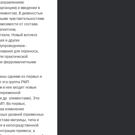
направлениям:
арганцем) и введение в
лементов). В девяностые
ными чувствительностями
ависимости от состава
агнитном,
текла. Новый всплеск
ия и других
лупроводников -
зования для переноса,
ля практической
щие ферромагнитными
аны одними из первых и
я эта группа РМП
м в нее входят новые
 переменной
 и др. элементами). Эти
МП. Во-первых,
как изменение
сных уровней (примесных
става матрицы, типа и
ся в непосредственной
ентрации примеси, а