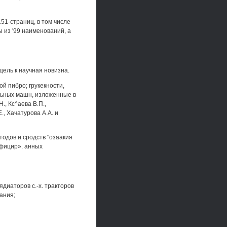
151-страниц, в том числе
ы из '99 наименований, а
цель к научная новизна.
й пибро; грукекности,
льных машн, изложенные в
H., Кс^аева В.П.,
Е., Хачатурова A.A. и
одов и сродств "озаакия
ифицир». анных
диаторов с.-х. тракторов
ания;