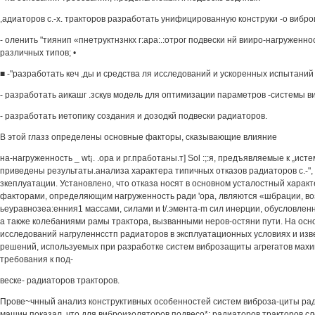
,адиаторов с.-х. тракторов разработать унифицированную конструки -о вибро
- оленить "тиянип «пнетруктнзнкх г:ара:.:отрог подвески нй вииро-нагруженн
различных типов; •
■ -"разработать кеч ,ды и средства ля исследований и ускоренных испытаний
- разработать аикашг .зскув модель для оптимизации параметров -системы ви
- разработать иетопику создания и дозодкй подвески радиаторов.
В этой глазз определены основные факторы, сказывающие влияние
на-нагруженность _ wt¡. .opa и рг.пработаны.т] Sol :;:я, предъявляемые к „ис
приведены результаты.анализа характера типичных отказов радиаторов с.-",
зкеплуатации. Установлено, что отказа носят в основном усталостный характ
факторами, определяющим нагруженность ради 'opa, лвляются «шбрации, в
ьеуравнозеа:енния1 массами, силами и t/.эмента-m сил инерции, обусловлен
а также колебаниями рамы трактора, вызванными неров-остяни пути. На осн
исследований нагруленнсстп радиаторов в эксплуатационных условиях и изв
решений, используемых при разработке систем виброзащиты агрегатов махи
требования к под-
веске- радиаторов тракторов.
Прове~чнный анализ конструктивных особенностей систем виброза-циты ра
машин показал, что для виброизоляторов подвесо*: радиаторов тракторов с