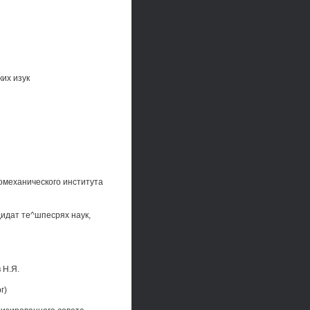
их изук
омеханического института
дидат те^шпесрях наук,
 Н.Я.
г)