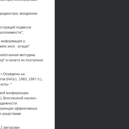
и радиатора, внедрение
нструкций подвесок
аллоемкости";
р" информация о
виях энсп. -атацю*
зработанная методика
ор" и начато их поэтапное
 г-Осуждены ьа
 (НАЪ1. 1983, 1987 гг.),
кспы- *
еской конференции
), Всесоюзной научно.-
надежности
нференции эффективные
в средствами
 2 авторских