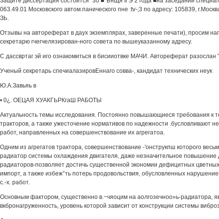
Защите диссертация состоится "30 ■ ЪнЩя Ii Э 2 года ■яа заседании специа
063.49.01 Московского автом.панического пне :tv-;3 по адресу: 105839, г.Москв
ЗЬ.
Отзывы на автореферат в даух экземплярах, заверенные печати), просим на
секретарю гчегчелязирован-ного совета по вышеуказанному адресу.
С дассвртаг эй иго ознакомиться в бисииотвке МАЧИ. Автореферат разослан " 
Ученый секретарь спечиалазировЕннаго совва-, кандидат технических неук
Ю.А.Завьяь в
• 0¿. ОЕЦАЯ ХУАКГЬРКгаШ РАБОТЫ
Актуальность темы исследования. Постоянно повышающиеся требования к т
тракторов, а также ужесточение нормативов по надежности .бусловливают 
работ, направленных на совершенствование их агрегатоа.
Одним из агрегатов трактора, совершенствование -'онструкпш которого весьм
радиатор системы охлаждения двигателя, даже незначительное повышение 
радиаторов-позволяет достичь существенной экономии дефицитных цветных 
импорт, а также избеж°ть потерь продовольствия, обусловленных нарушени
с.-х. работ.
Основным фактором, существенно в.~чяоцим на аолгозечноо»ь-радиатора, я
вкбронагруженность, уровень которой зависит от конструкции системы вибр