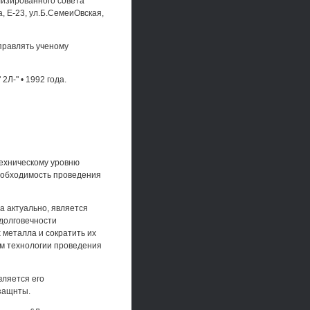
лизированного совета
а, Е-23, ул.Б.СемеиОвская,
правлять ученому
2Л-" • 1992 года.
ехническому уровню
необходимость проведения
а актуально, является
долговечности
металла и сократить их
ем технологии проведения
вляется его
озащнты.