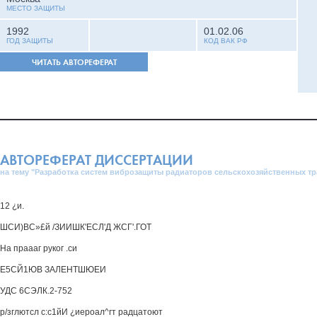
МЕСТО ЗАЩИТЫ
1992
01.02.06
ГОД ЗАЩИТЫ
КОД ВАК РФ
ЧИТАТЬ АВТОРЕФЕРАТ
АВТОРЕФЕРАТ ДИССЕРТАЦИИ
на тему "Разработка систем виброзащиты радиаторов сельскохозяйственных тр
12 ¿и.
ШСИ)ВС»£й /ЗИИШК'ЕСЛ'Д ЖСГ'.ГОТ
На праааг руког .си
Е5СЙ1ЮВ ЗАЛЕНТШЮЕИ
УДС 6СЭЛК.2-752
р/зглютсл с:с1йИ ¿иероал^гт радцатоют