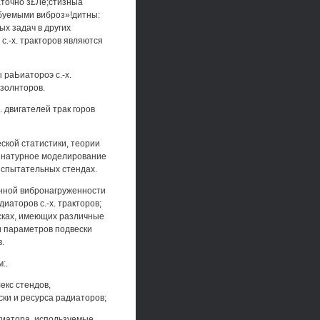
аточно з£Ле;стизныа
ебуемыми виброз»!дитны:
х задач в других
с.-х. тракторов являются
 раЬиатороэ с.-х.
золнторов.
 двигателей трак горов
кой статистики, теории
и натурное моделирование
испытательных стендах.
онной вибронагруженности
иаторов с.-х. тракторов;
есках, имеющих различные
и параметров подвески
.
:.
екс стендов,
ки и ресурса радиаторов;
гиатора, используемые