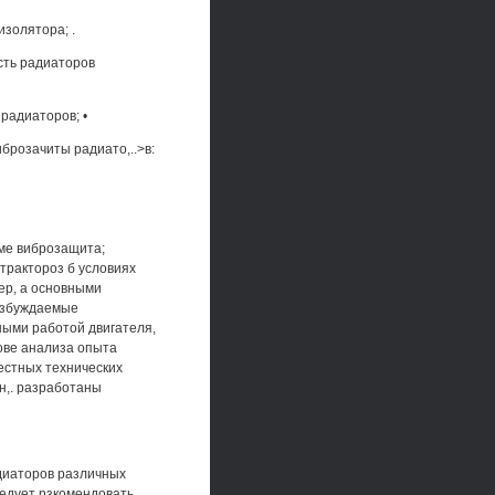
изолятора; .
ость радиаторов
 радиаторов; •
брозачиты радиато,..>в:
теме виброзащита;
 трактороз б условиях
ер, а основными
озбуждаемые
ными работой двигателя,
ове анализа опыта
естных технических
н,. разработаны
диаторов различных
ледует рзкомендовать