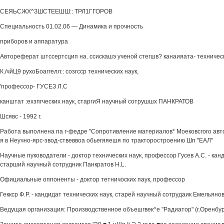
СЕЯЬСЖХ^ЗШСТЕЕШШ:: ТРЛ1ГГОРОВ
Специальность 01.02.06 — Динамика и прочность
приборов и аппаратура
Автореферат штссертсцип на. ссискашэ ученой стегшв? канаияата- техническ
К./чйЦ9 рухоБоаггелл:: созгсср технических наук,
'профессор- ГУСЕЗ Л.С
канштат :ехзпгческих наук, старгиЯ научный сотрушшх ПАНКРАТОВ
Шсявс - 1992 г.
Работа выполнена па г-федре "Сопротивление материалов* Моековсгого авт
я в Неучно-ярс-звод-ствеввоа обьегяяешя по тракторостроению Шп "ЕАЛ"
Научные пуководатели - доктор технических наук, профессор Гусев A.C. - кан
старший научный сотрудник Панкратов H.L.
Официальные оппоненты - доктор тетничоских паук, профессор
Геккср Ф.Р. - кандидат технических наук, старей научный сотрудаик Емельянов
Ведущая организация: Производственное объешгвек^е "Радиатор" (г.Оренбур