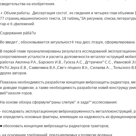
свидетельства на изобретения.
.• .Объем работы. .Диссертация состо!.. из гэедения и четырех глав объемом 
77 страниц машинописного текста, 18 таблиц,"ЗА рисунков, списка литератур
тар-е б ¡филокений.
Содержание pà6à?u
Во введет'.; обосновывается актуальност4 теш дисс лтацги, сформулирована 
В первой главе проанализированы результата исследований эксплуатационно
сопротивления усталости и расчета долговечности кеталлог нструкций моби
работах Акопяна P.A., Барского И.В., Гусеза A.C., Дг'триченг" С.С., Ивановой JI.
PoTcí.Jepra E.B., Саввочккна В.А.,Све'»-лпцкого В.h., Силаева А..., Тольсного В.
других авторов.
Показана необходимость разработки концепции виброзащиты радиатора, мет
и доводки подвески, а также необходимость разработки новий конструкцу уи
виб^оизоля-торов.
На основе обзора сформули^раны слепую" :е зада*" исслесования:
- последовать эксплуатационную вибронагруженность металлоконструкций, ря
и определить основные фактеры, влияющие на надежность их функциониров
■ обосновать концепцию виброзащиты радиаторов тракторов;
- на основании требований, предъявляемых к подвеске водяных