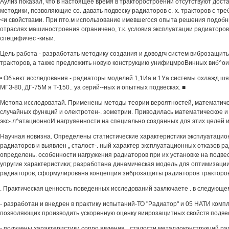
Аулиз показал, что в настоящее время в тракторостроении отсутствуют дост
методики, позволяющие со. давать подвеску радиаторов с.-х. тракторов с тр
<и свойствами. При пто.м использование имевшегося опыта решения подобны
отраслях машиностроения ограничено, т.к. условия эксплуатации радиаторов 
специфичес -киыи.
Цель работа - разработать методику создания и доводгч систем виброзащиты
тракторов, а также предложить новую конструкцию унифицмроВинных виб^ои
• Объект исследования - радиаторы моделей 1,1Иа и 1Уа системы охлажд шя.
МГЗ-80, ДГ-75М я Т-150.. уа серий--ных и опытных подвесках. ■
Метопа исслодоватай. Применены методы теории вероятностей, математичес
случайных функций и олектротен-. зометрии. Приводилась математическое 
экс-.л^атационноИ нагруяенности на специально созданных для этих целей 
Научная новизна. Определены статистические характеристики эксплуатаци
радиаторов и выявлен „ сталост-. ный характер эксплуатационных отказов рад
определень. особенности нагружения радиаторов при их установке на подв
упругие характеристики; разработана динамическая модель для оптимизаци
радиаторов; сформулирована концепция зиброзащиты радиаторов тракторов
. Практическая ценность поведенных исследований заключаете . в следующем
- разработан и внедрен в практику испытаний-ТО "Радиатор" и 05 НАТИ компл
позволяющих производить ускоренную оценку виирозащитных свойств подвес
- получены характеристики сопро.явления _сталости металлоконструкций ра