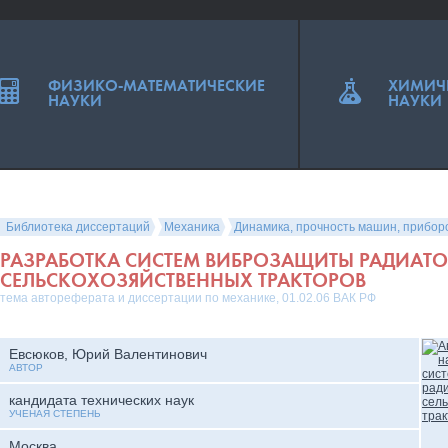
ФИЗИКО-МАТЕМАТИЧЕСКИЕ
ХИМИЧ
НАУКИ
НАУКИ
Библиотека диссертаций
Механика
Динамика, прочность машин, прибор
РАЗРАБОТКА СИСТЕМ ВИБРОЗАЩИТЫ РАДИАТ
СЕЛЬСКОХОЗЯЙСТВЕННЫХ ТРАКТОРОВ
тема автореферата и диссертации по механике, 01.02.06 ВАК РФ
Евсюков, Юрий Валентинович
АВТОР
кандидата технических наук
УЧЕНАЯ СТЕПЕНЬ
Москва