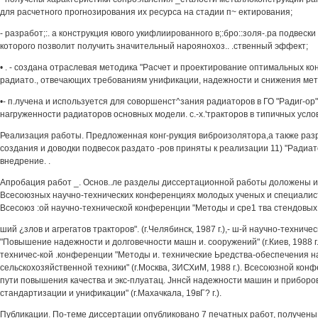
для расчетного прогнозирования их ресурса на стадии п~ ектирования;
- разработ;:. а конструкция ювого укифлиированного в;:бро::золя-.ра подвеск
которого позволит получить значительный нароянохоз.. .ственный эффект;
• . - создана отраслевая методика "Расчет и проектирование оптимальных ко
радиато., отвечающих требованиям унификации, надежности и снижения мет
•- п.лучена и используется для соворшенст^зания радиаторов в ГО "Радиг-о
нагруженности радиаторов основных модели. с.-х.'тракторов в типичных усло
Реализация работы. Предложенная конг-рукция виброизолятора,а также ра
создания и доводки подвесок раздато -ров приняты к реализации 11) "Радиат
внедрение. .
Апробация работ _. Основ..ле разделы диссертационной работы доложены и
Всесоюзных научно-технических конференциях молодых ученых и специалистов
Всесоюз :ой научно-технической конференции "Методы и сре1 тва стендовых 
ший ¿злов и агрегатов тракторов". (г.Челябинск, 1987 г.),- ш-й научно-технич
"Повышение надежности и долговечности машн и. сооружений" (г.Киев, 1988 г.
техничес-кой .конференции "Методы и. технические Ьредства-обеспечения 
сельскохозяйственной техники" (г.Москва, ЗИСХиМ, 1988 г.). Всесоюзной ко
пути повышения качества и экс-плуатац. Jннcй надежности машин и приборо
стандартизации и унификации" (г.Махачкала, 19вГ? г.).
Публикации. По-теме диссертации опубликовано 7 печатных работ, получены