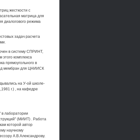
триц жесткости с
касательная матрица для
ия диалогового режима
естовых задач расчета
ми.
ючен в систему СПРИНТ,
м этого комплекса
ка прямоугольного в
 ряд мембран для ЦНИИСК
дывались на У-ой школе-
981 г.) , на кафедре
" в лаборатории
трукций" (МИИТ) . Работа
кам которой автор
ему научному
ссору А.В.Александрову.