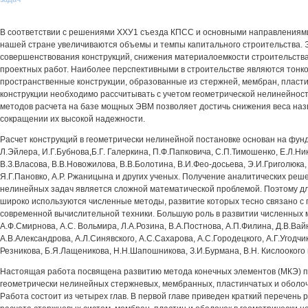
В соответствии с решениями ХХУ1 съезда КПСС и основными направлениями
нашей стране увеличиваются объемы и темпы капитального строительства. Э
совершенствования конструкций, снижения материалоемкости строительства
проектных работ. Наиболее перспективными в строительстве являются тонк
пространственные конструкции, образованные из стержней, мембран, пласт
конструкции необходимо рассчитывать с учетом геометрической нелинейност
методов расчета на базе мощных ЭВМ позволяет достичь снижения веса наз
сокращении их высокой надежности.
Расчет конструкций в геометрически нелинейной постановке основан на фу
Л.Эйлера, И.Г.Бубнова,Б.Г. Галеркина, П.Ф.Папковича, С.П.Тимошенко, Е.Л.Ник
В.З.Власова, В.В.Новожилова, В.В.Болотина, В.И.Фео-досьева, Э.И.Григолюка,
Я.Г.Пановко, А.Р. Ржаницына и других ученых. Получение аналитических реш
нелинейных задач является сложной математической проблемой. Поэтому дл
широко используются численные методы, развитие которых тесно связано с
современной вычислительной техники. Большую роль в развитии численных 
А.Ф.Смирнова, А.С. Вольмира, Л.А.Розина, В.А.Постнова, А.П.Филина, Д.В.Вайн
А.В.Александрова, А.Л.Синявского, А.С.Сахарова, А.С.Городецкого, А.Г.Угодчик
Резникова, Б.Я.Лащеникова, Н.Н.Шапошникова, З.И.Бурмана, В.Н. Кислоокого 
Настоящая работа посвящена развитию метода конечных элементов (МКЭ) п
геометрически нелинейных стержневых, мембранных, пластинчатых и оболоч
Работа состоит из четырех глав. В первой главе приведен краткий перечень