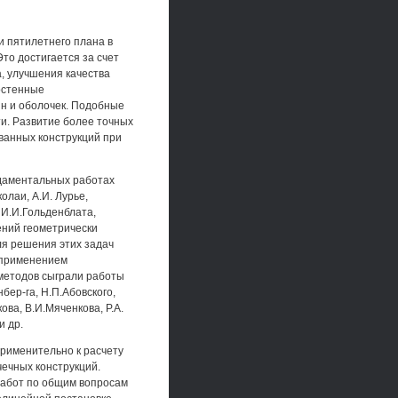
 пятилетнего плана в
то достигается за счет
, улучшения качества
остенные
ин и оболочек. Подобные
и. Развитие более точных
ванных конструкций при
ндаментальных работах
олаи, А.И. Лурье,
 И.И.Гольденблата,
ений геометрически
я решения этих задач
 применением
методов сыграли работы
бер-га, Н.П.Абовского,
ова, В.И.Мяченкова, Р.А.
и др.
рименительно к расчету
ечных конструкций.
 работ по общим вопросам