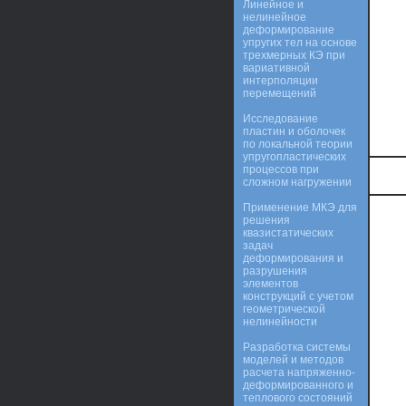
Линейное и
нелинейное
деформирование
упругих тел на основе
трехмерных КЭ при
вариативной
интерполяции
перемещений
Исследование
пластин и оболочек
по локальной теории
упругопластических
процессов при
сложном нагружении
Применение МКЭ для
решения
квазистатических
задач
деформирования и
разрушения
элементов
конструкций с учетом
геометрической
нелинейности
Разработка системы
моделей и методов
расчета напряженно-
деформированного и
теплового состояний