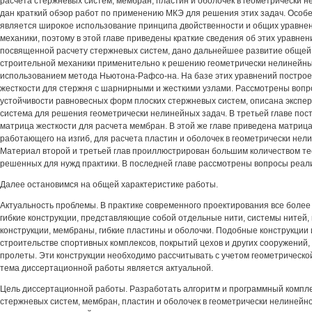
расчета стержневых систем, мембран, пластин и оболочек в геометрически н
дан краткий обэор работ по применению МКЭ для решения этих задач. Особ
является широкое использование принципа двойственности и общих уравне
механики, поэтому в этой главе приведены краткие сведения об этих уравнени
посвященной расчету стержневых систем, дано дальнейшее развитие общей
строительной механики применительно к решению геометрически нелинейны
использованием метода Ньютона-Рафсо-на. На базе этих уравнений постро
жесткости для стержня с шарнирными и жесткими узлами. Рассмотрены воп
устойчивости равновесных форм плоских стержневых систем, описана экспе
система для решения геометрически нелинейных задач. В третьей главе пос
матрица жесткости для расчета мембран. В этой же главе приведена матрица
работающего на изгиб, для расчета пластин и оболочек в геометрически нел
Материал второй и третьей глав проиллюстрирован большим количеством тес
решенных для нужд практики. В последней главе рассмотрены вопросы реал
Далее остановимся на общей характеристике работы.
Актуальность проблемы. В практике современного проектирования все боле
гибкие конструкции, представляющие собой отдельные нити, системы нитей, 
конструкции, мембраны, гибкие пластины и оболочки. Подобные конструкции
строительстве спортивных комплексов, покрытий цехов и других сооружени
пролеты. Эти конструкции необходимо рассчитывать с учетом геометрическо
тема диссертационной работы является актуальной.
Цель диссертационной работы. Разработать алгоритм и программный компле
стержневых систем, мембран, пластин и оболочек в геометрически нелинейно