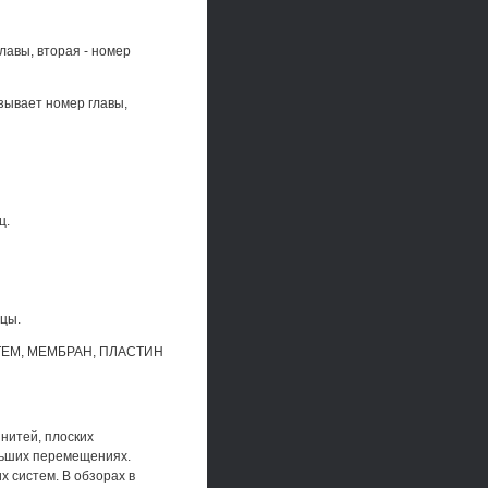
лавы, вторая - номер
зывает номер главы,
ц.
ицы.
ТЕМ, МЕМБРАН, ПЛАСТИН
нитей, плоских
ольших перемещениях.
 систем. В обзорах в