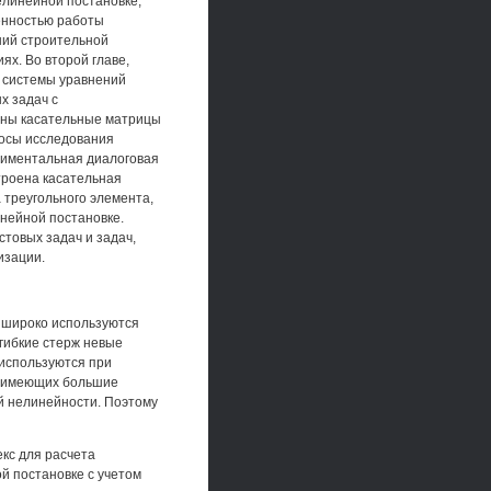
елинейной постановке,
енностью работы
ний строительной
ях. Во второй главе,
 системы уравнений
х задач с
ены касательные матрицы
росы исследования
риментальная диалоговая
троена касательная
 треугольного элемента,
инейной постановке.
товых задач и задач,
изации.
е широко используются
гибкие стерж невые
 используются при
й, имеющих большие
й нелинейности. Поэтому
кс для расчета
й постановке с учетом