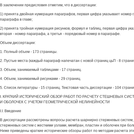
В заключении предисловия отметим, что в диссертации:
1) принята двойная нумерация параграфов, первая цифра указывает номер г
параграфа в главе;
2) принята тройная нумерация рисунков, формул и таблиц, первая цифра ука
вторая - номер параграфа, а третья - порядковый номер в параграфе.
Объем диссертации:
1. Полный объем - 173 страницы.
2. Пустые места (каждый параграф напечатан с новой страниц цьП - 8 страни
3. Объем, занимаемый таблицами - 17 страниц.
4. Объем, занимаемый рисунками - 29 страниц.
5. Список литературы - 15 страниц. Текстовая часть диссертации - 104 стран
I. КРАТКИЙ ИСТОРИЧЕСКИЙ ОБЗОР РАБОТ ПО РАСЧЕТУ СТЕШНЕВЫХ СИС
И ОБОЛОЧЕК С УЧЕТОМ ГЕОМЕТРИЧЕСКОЙ НЕЛИНЕЙНОСТИ
I.I. Введение
В диссертации рассмотрены вопросы расчета шарнирно стержневых систем, 
стержневых систем с жесткими узлами, мембран, пластин и оболочек при б
Ниже приведены краткие исторические обзоры работ по методам расчета этих