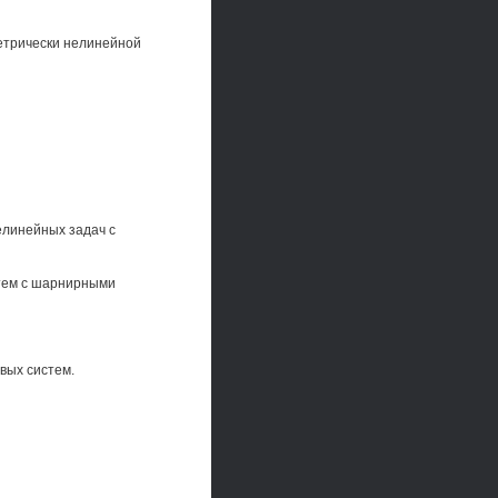
метрически нелинейной
елинейных задач с
стем с шарнирными
вых систем.