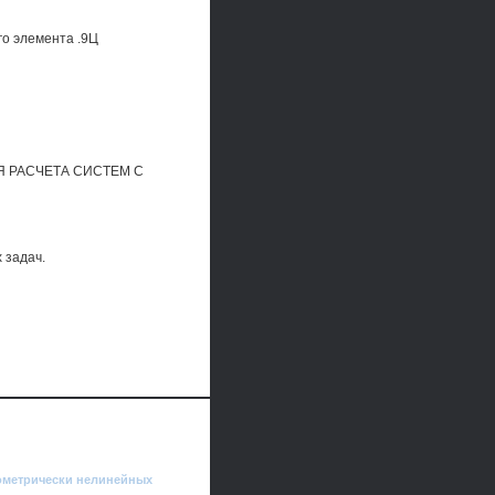
го элемента .9Ц
 РАСЧЕТА СИСТЕМ С
 задач.
еометрически нелинейных