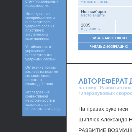
структурированных
УЧЕНАЯ СТЕПЕНЬ
поверхностях
Новосибирск
Исследование
МЕСТО ЗАЩИТЫ
восприимчивости
гиперзвукового
2005
ударного слоя на
ГОД ЗАЩИТЫ
пластине к
акустическим
ЧИТАТЬ АВТОРЕФЕРАТ
возмущениям
ЧИТАТЬ ДИССЕРТАЦИЮ
Устойчивость и
управление
гиперзвуковыми
ударными слоями
Обтекание тонких
крыльев на режиме
сильного вязко-
АВТОРЕФЕРАТ
невязкого
взаимодействия
на тему "Развитие во
Исследование
гиперзвуковых скорос
конвективной
неустойчивости в
ударном слое и
На правах рукописи
гиперзвуковом следе
Шиплюк Александр Н
РАЗВИТИЕ ВОЗМУЩ