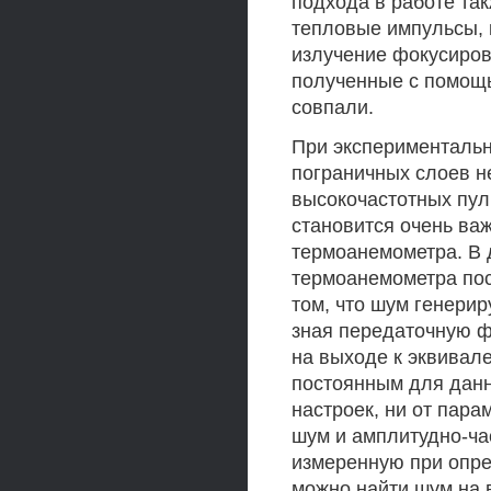
подхода в работе та
тепловые импульсы, 
излучение фокусиров
полученные с помощь
совпали.
При экспериментальн
пограничных слоев н
высокочастотных пул
становится очень ва
термоанемометра. В 
термоанемометра пос
том, что шум генерир
зная передаточную 
на выходе к эквивал
постоянным для данн
настроек, ни от пара
шум и амплитудно-ча
измеренную при опре
можно найти шум на 