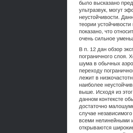
было высказано пре
ультразвук, могут эф
неустойчивости. Дан
теории устойчивости
показано, что относи
очень сильное умень
В п. 12 дан обзор эк
пограничного слоя. Х
шума в обычных аэро
переходу погранично
лежит в низкочастотн
наиболее неустойчив
выше. Исходя из этог
данном контексте об
достаточно малошум
случае независимого
всеми нелинейными 
открываются широкие