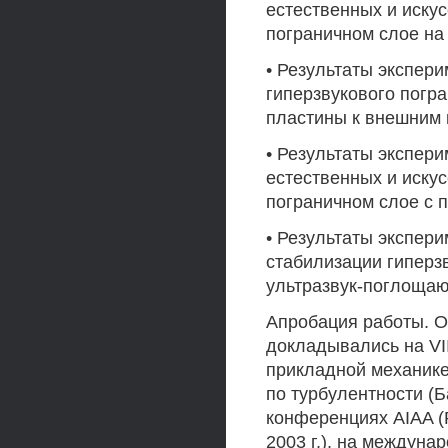
естественных и иску
пограничном слое на 
• Результаты экспер
гиперзвукового погр
пластины к внешним
• Результаты экспер
естественных и иску
пограничном слое с 
• Результаты экспер
стабилизации гиперз
ультразвук-поглоща
Апробация работы. О
докладывались на VII
прикладной механике 
по турбулентности (Б
конференциях AIAA (Р
2003 г.), на междун