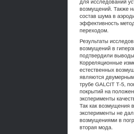
для исследований ус
возмущений. Также н
состав шума в аэрод
эффективность мето
переходом.
Результаты исследов
возмущений в гиперз
подтвердили выводы 
Корреляционные изме
естественных возмущ
являются двумерными
трубе GALCIT Т-5, п
покрытий на положен
эксперименты качест
Так как возмущения 
эксперименты не дали
возмущениями в погр
вторая мода.