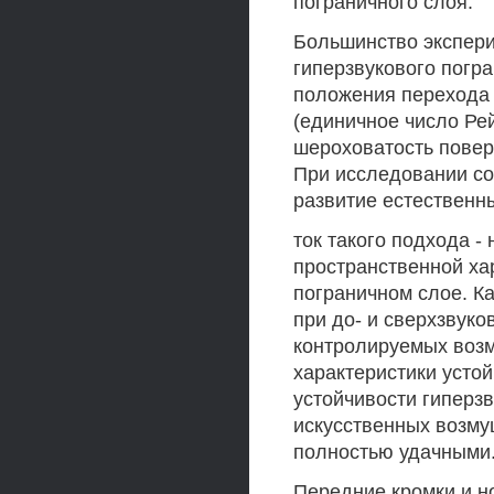
пограничного слоя.
Большинство экспери
гиперзвукового погр
положения перехода 
(единичное число Ре
шероховатость поверх
При исследовании соб
развитие естественн
ток такого подхода -
пространственной ха
пограничном слое. К
при до- и сверхзвуко
контролируемых возм
характеристики усто
устойчивости гиперз
искусственных возму
полностью удачными
Передние кромки и н