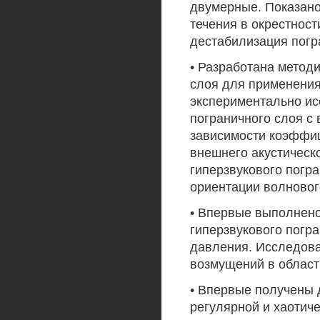
двумерные. Показано
течения в окрестност
дестабилизация погр
• Разработана метод
слоя для применения
экспериментально ис
пограничного слоя с
зависимости коэффиц
внешнего акустическо
гиперзвукового погра
ориентации волновог
• Впервые выполнено
гиперзвукового погр
давления. Исследова
возмущений в област
• Впервые получены 
регулярной и хаотич