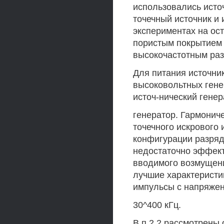
использовались исто
точечный источник и 
экспериментах на ост
пористым покрытием
высокочастотным раз
Для питания источни
высоковольтных гене
источ-нический гене
генератор. Гармонич
точечного искрового
конфигурации разряд
недостаточно эффект
вводимого возмущени
лучшие характеристи
импульсы с напряжен
30^400 кГц.
В п.2.2 рассмотрены