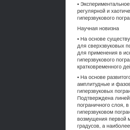
• Экспериментальное
регулярной и хаотиче
гиперзвукового погра
Научная новизна
• На основе существ
для сверхзвуковых п
для применения в ис
гиперзвукового погр
кратковременного де
• На основе развито
амплитудные и фазов
гиперзвуковых погра
Подтверждена линейн
пограничного слоя, в
гиперзвуковом погра
возмущения первой м
градусов, а наиболе