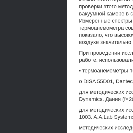
проверки этого мето
вакуумной камере в 
Измеренные спектры 
термоанемометра сов
показало, что высок
воздухе значительно
При проведении иссл
работе, использова
• термоанемометры п
о DISA 55D01, Dantec
для методических исс
Dynamics, Дания (f<2
для методических исс
1003, A.A.Lab System
методических исслед