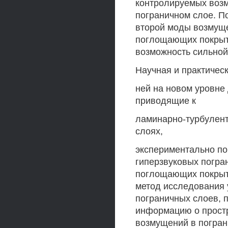
контролируемых возм
пограничном слое. П
второй моды возмуще
поглощающих покрыти
возможность сильной
Научная и практическ
ней на новом уровне
приводящие к
ламинарно-турбулент
слоях,
экспериментально по
гиперзвуковых погра
поглощающих покрыт
метод исследования 
пограничных слоев, 
информацию о простр
возмущений в погран