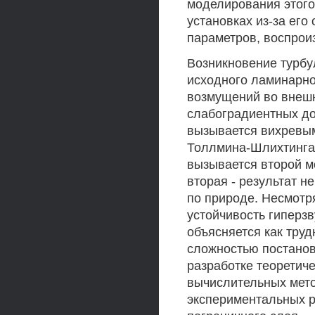
моделирования этог
установках из-за его
параметров, воспрои
Возникновение турбу
исходного ламинарно
возмущений во внешн
слабоградиентных до
вызывается вихревы
Толлмина-Шлихтинга)
вызывается второй м
вторая - результат н
по природе. Несмотр
устойчивость гиперз
объясняется как труд
сложностью постанов
разработке теоретич
вычислительных мет
экспериментальных р