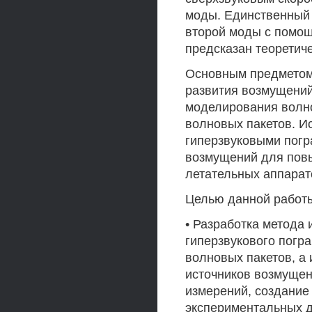
моды. Единственный
второй моды с помощ
предсказан теоретич
Основным предметом
развития возмущений
моделирования волн
волновых пакетов. И
гиперзвуковыми погр
возмущений для пов
летательных аппарат
Целью данной работы
• Разработка метода
гиперзвукового погр
волновых пакетов, а
источников возмущен
измерений, создание
экспериментальных д