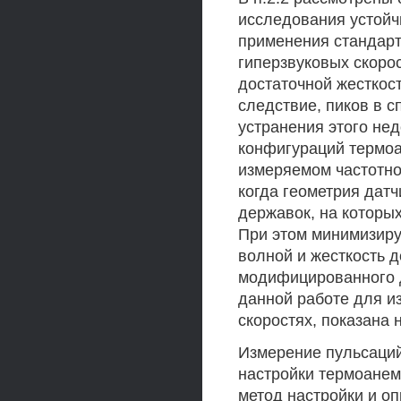
исследования устойч
применения стандарт
гиперзвуковых скорос
достаточной жесткост
следствие, пиков в с
устранения этого не
конфигураций термоа
измеряемом частотном
когда геометрия датч
державок, на которых
При этом минимизиру
волной и жесткость 
модифицированного д
данной работе для и
скоростях, показана н
Измерение пульсаций
настройки термоанем
метод настройки и о