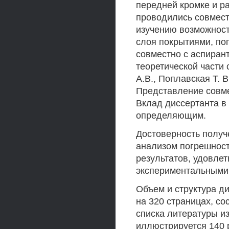
передней кромке и р
проводились совмест
изучению возможност
слоя покрытиями, по
совместно с аспиран
теоретической части
А.В., Поплавская Т. В
Представление совме
Вклад диссертанта в
определяющим.
Достоверность получ
анализом погрешност
результатов, удовле
экспериментальными 
Объем и структура д
на 320 страницах, со
списка литературы из
иллюстрируется 140 