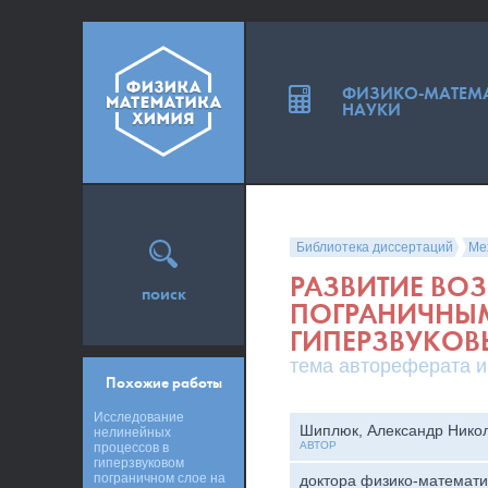
ФИЗИКО-МАТЕМ
НАУКИ
Библиотека диссертаций
Ме
РАЗВИТИЕ ВО
поиск
ПОГРАНИЧНЫ
ГИПЕРЗВУКОВ
тема автореферата и
Похожие работы
Исследование
Шиплюк, Александр Нико
нелинейных
АВТОР
процессов в
гиперзвуковом
пограничном слое на
доктора физико-математи