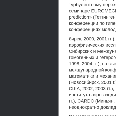
турбулентному перех
семинаре EUROMECH «
prediction» (Геттинген
конференции по гипер
конференциях молод
бирск, 2000, 2001 гг
аэрофизических иссле
Сибирских и Междун
гомогенных и гетерог
1998, 2004 гг.), на с
международной конф
математики и механик
(Новосибирск, 2001 г
США, 2002, 2003 гг.),
института аэрогазоди
гг.), CARDC (Миньян, 
неоднократно докла