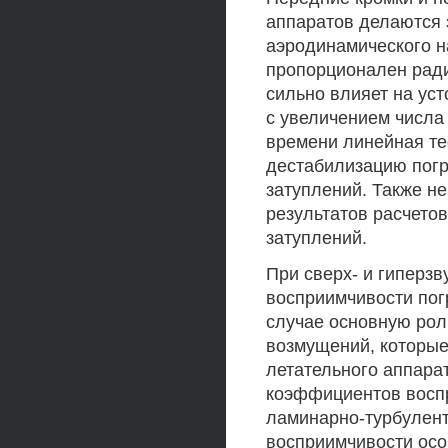
аппаратов делаются 
аэродинамического на
пропорционален ради
сильно влияет на ус
с увеличением числа
времени линейная те
дестабилизацию погр
затуплений. Также н
результатов расчето
затуплений.
При сверх- и гиперзв
восприимчивости пог
случае основную рол
возмущений, которые
летательного аппарат
коэффициентов восп
ламинарно-турбулен
восприимчивости осо