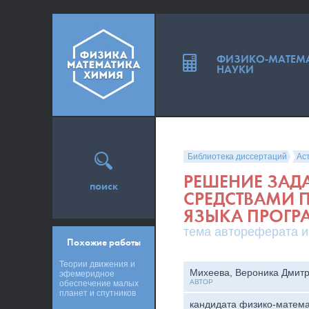
ФИЗИКО-МАТЕМ
НАУКИ
Библиотека диссертаций
Ас
РЕШЕНИЕ ЗАД
поиск
СРЕДСТВАМИ 
ЯЗЫКА ПРОГ
тема автореферата и
Похожие работы
Теории движения и
Михеева, Вероника Дмит
эфемеридное
АВТОР
обеспечение малых
планет и спутников
кандидата физико-матема