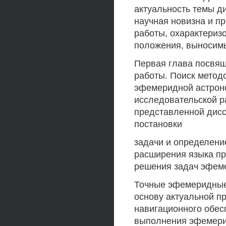
актуальность темы д
научная новизна и п
работы, охарактериз
положения, выносимы
Первая глава посвящ
работы. Поиск метод
эфемеридной астрон
исследовательской р
представленной дисс
постановки
задачи и определени
расширения языка п
решения задач эфем
Точные эфемеридные
основу актуальной п
навигационного обес
выполнения эфемери