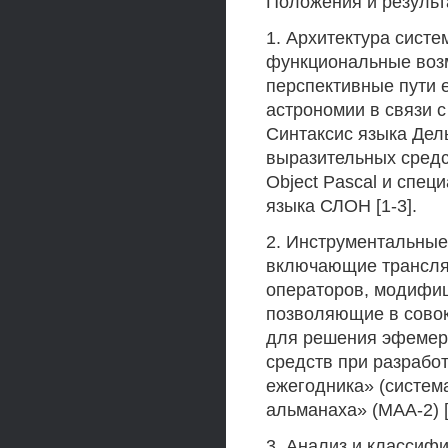
Положения и результ
1. Архитектура сист
функциональные воз
перспективные пути 
астрономии в связи 
Синтаксис языка Дел
выразительных средс
Object Pascal и спе
языка СЛОН [1-3].
2. Инструментальные
включающие транслят
операторов, модифи
позволяющие в совок
для решения эфемери
средств при разрабо
ежегодника» (система
альманаха» (МАА-2) [
3. Анализ и классиф