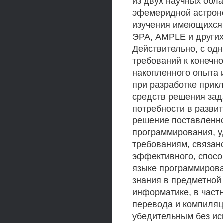
из двух научных обл
эфемеридной астроно
изучения имеющихся 
ЭРА, AMPLE и других
Действительно, с одн
требований к конечн
накопленного опыта 
при разработке прик
средств решения за
потребности в развит
решение поставленно
программирования, 
требованиям, связано
эффективного, спосо
языке программирова
знания в предметной 
информатике, в част
перевода и компиляц
убедительным без ис