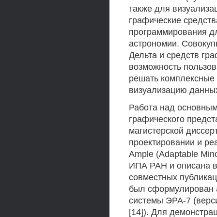
также для визуализа
графические средст
программирования д
астрономии. Совокуп
Дельта и средств гр
возможность пользов
решать комплексные 
визуализацию данны
Работа над основны
графического предст
магистерской диссер
проектировании и ре
Ample (Adaptable Min
ИПА РАН и описана в 
совместных публикаци
был сформулирован а
системы ЭРА-7 (верс
[14]). Для демонстр