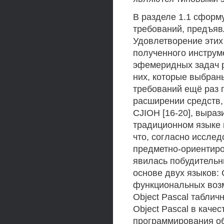
В разделе 1.1 сформ
требований, предъяв
Удовлетворение этих
полученного инструм
эфемеридных задач ра
них, которые выбран
требований ещё раз 
расширении средств
CJIOH [16-20], выра
традиционном языке п
что, согласно исслед
предметно-ориентиро
явилась побудительн
основе двух языков: 
функциональных возм
Object Pascal табли
Object Pascal в каче
программирования о