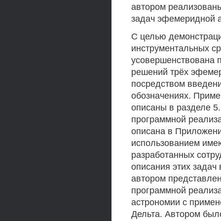
автором реализованы
задач эфемеридной ас
С целью демонстрац
инструментальных ср
усовершенствована п
решений трёх эфемер
посредством введен
обозначениях. Приме
описаны в разделе 5.
программной реализа
описана в Приложени
использованием имею
разработанных сотру
описания этих задач 
автором представлен
программной реализ
астрономии с примен
Дельта. Автором был