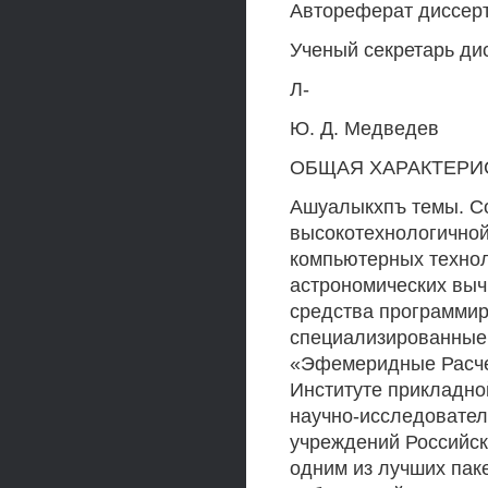
Автореферат диссерта
Ученый секретарь дис
Л-
Ю. Д. Медведев
ОБЩАЯ ХАРАКТЕРИ
Ашуалыкхпъ темы. С
высокотехнологичной
компьютерных технол
астрономических выч
средства программир
специализированные
«Эфемеридные Расчет
Институте прикладной
научно-исследовател
учреждений Российск
одним из лучших пак