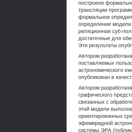
построено формальн
трансляции программ
формальное определе
определение модели 
реляционная суб-пол
достаточные для обе
Эти результаты опубл
Автором разработана
поставляемых польз
астрономического еже
опубликован в качест
Автором разработана
графического предст
связанных с обработк
этой модели выполне
ориентированных сре
эфемеридной астроно
системы ЭРА (публика