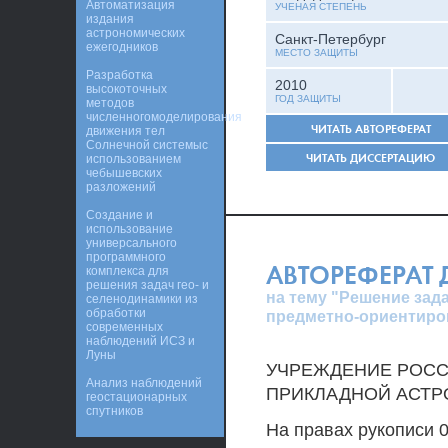
Автоматизация
УЧЕНАЯ СТЕПЕНЬ
издания
астрономических
Санкт-Петербург
ежегодников
МЕСТО ЗАЩИТЫ
Разработка
2010
высокоточных
ГОД ЗАЩИТЫ
методов
численногомоделирования
ЧИТАТЬ АВТОРЕФЕРАТ
движения тел
Солнечной системыс
ЧИТАТЬ ДИССЕРТАЦИЮ
использованием
чебышевских
разложений
Создание и
использование
универсального
программного
АВТОРЕФЕРАТ
комплекса для
решения задач гео- и
на тему "Решение за
селенодинамики из
обработки
предметно-ориентиро
современных
наблюдений ИСЗ и
Луны
УЧРЕЖДЕНИЕ РОСС
Анализ наблюдений
ПРИКЛАДНОЙ АСТР
геостационарных
спутников
На правах рукописи