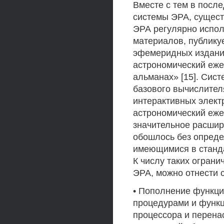
Вместе с тем в посл
системы ЭРА, сущест
ЭРА регулярно испол
материалов, публик
эфемеридных издания
астрономический еже
альманах» [15]. Сис
базового вычислител
интерактивных элект
астрономический еже
значительное расши
обошлось без опреде
имеющимися в станд
К числу таких огран
ЭРА, можно отнести
• Пополнение функц
процедурами и функ
процессора и перена