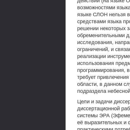
действий (на языке O
возможностями языка
языке СЛОН нельзя 
средствами языка пр
решении некоторых з
обременительными д
исследования, напра
ограничений, и связа
реализации инструме
использования предм
программирования, в
требует привлечения 
области, в данном с
подраздела небесной
Цели и задачи диссе
диссертационной раб
системы ЭРА (Эфемер
её выразительных и 
практическими потре