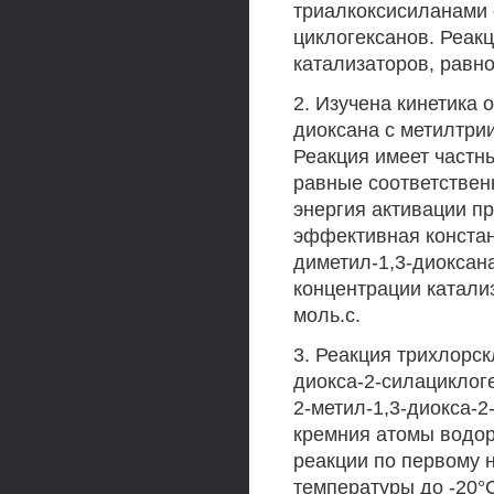
триалкоксисиланами 
циклогексанов. Реакц
катализаторов, равн
2. Изучена кинетика 
диоксана с метилтри
Реакция имеет частны
равные соответственн
энергия активации пр
эффективная констан
диметил-1,3-диоксана
концентрации катализа
моль.с.
3. Реакция трихлорск
диокса-2-силациклог
2-метил-1,3-диокса-
кремния атомы водо
реакции по первому 
температуры до -20°