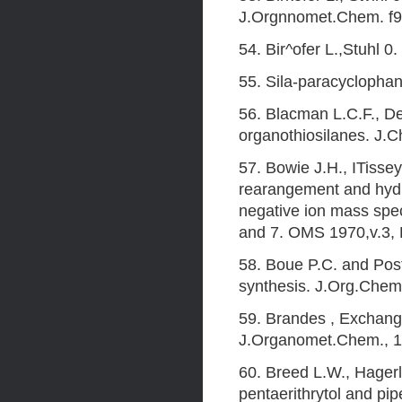
J.Orgnnomet.Chem. f97
54. Bir^ofer L.,Stuhl 
55. Sila-paracyclopha
56. Blacman L.C.F., De
organothiosilanes. J.C
57. Bowie J.H., ITissey
rearangement and hydr
negative ion mass spec
and 7. OMS 1970,v.3, 
58. Boue P.C. and Pos
synthesis. J.Org.Chem.
59. Brandes , Exchange
J.Organomet.Chem., 19
60. Breed L.W., Hagerl
pentaerithrytol and pi