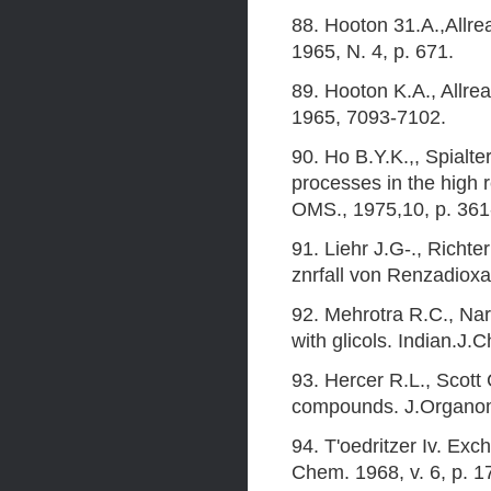
88. Hooton 31.A.,Allr
1965, N. 4, p. 671.
89. Hooton K.A., Allre
1965, 7093-7102.
90. Ho B.Y.K.,, Spialt
processes in the high 
OMS., 1975,10, p. 361
91. Liehr J.G-., Rich
znrfall von Renzadioxas
92. Mehrotra R.C., Nara
with glicols. Indian.J.
93. Hercer R.L., Scott
compounds. J.Organom
94. T'oedritzer Iv. Ex
Chem. 1968, v. 6, p. 1