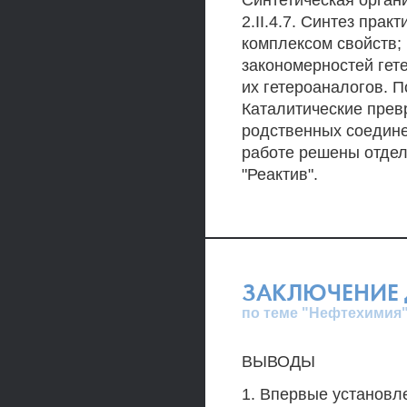
Синтетическая органи
2.II.4.7. Синтез пр
комплексом свойств;
закономерностей гет
их гетероаналогов. П
Каталитические прев
родственных соединен
работе решены отде
"Реактив".
ЗАКЛЮЧЕНИЕ 
по теме "Нефтехимия
ВЫВОДЫ
1. Впервые установл