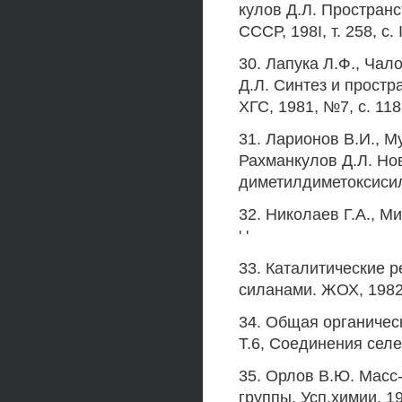
кулов Д.Л. Пространс
СССР, 198I, т. 258, с. I
30. Лапука Л.Ф., Чало
Д.Л. Синтез и простр
ХГС, 1981, №7, с. 118
31. Ларионов В.И., Му
Рахманкулов Д.Л. Но
диметилдиметоксисила
32. Николаев Г.А., М
' '
33. Каталитические р
силанами. ЖОХ, 1982, 
34. Общая органическ
Т.6, Соединения селе
35. Орлов В.Ю. Масс
группы. Усп.химии, 1973