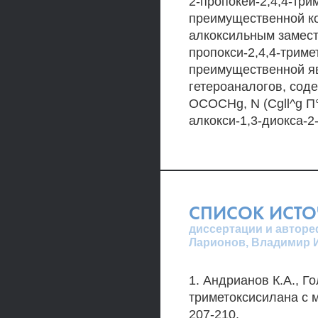
2-пропокеи-2,4,4-три
преимущественной к
алкоксильным замест
пропокси-2,4,4-триме
преимущественной яв
гетероаналогов, сод
OCOCHg, N (Cgll^g 
алкокси-1,3-диокса-2
СПИСОК ИСТ
диссертации и авторе
Ларионов, Владимир 
1. Андрианов К.А., Г
триметоксисилана с м
207-210.