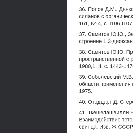
36. Попов Д.М., Дянк
силанов с органическ
161, № 4, с. I106-I107
37. Самитов Ю.Ю., Зе
строение 1,3-диоксано
38. Самитов Ю.Ю. Пр
пространственной ст
1980,1. II, с. 1443-147
39. Соболевский М.В.
области применения 
1975.
40. Отодцарт Д. Стер
41. Ткешелашвилли Р
Взаимодействие тете
свинца. Изв. Ж СССР, 