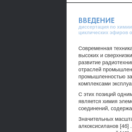
ВВЕДЕНИЕ
диссертация по химии
циклических эфиров о
Современная техника
высоких и сверхнизки
развитие радиотехни
отраслей промышленн
промышленностью за
комплексами эксплуа
С этих позиций одни
является химия элеме
соединений, содержа
Значительных масшта
алкоксисиланов [4б] 