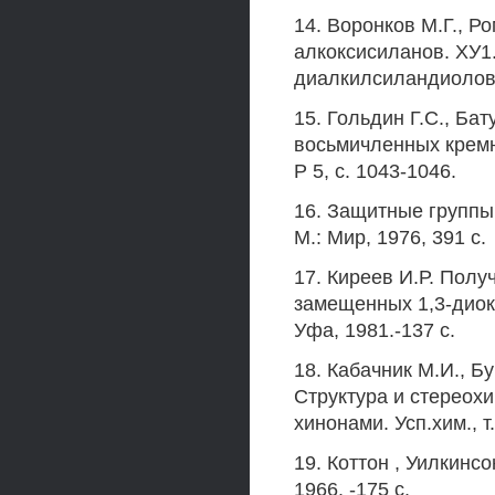
14. Воронков М.Г., 
алкоксисиланов. ХУ1
диалкилсиландиолов. 
15. Гольдин Г.С., Ба
восьмичленных кремн
Р 5, с. 1043-1046.
16. Защитные группы 
М.: Мир, 1976, 391 с.
17. Киреев И.Р. Полу
замещенных 1,3-диокс
Уфа, 1981.-137 с.
18. Кабачник М.И., Б
Структура и стереох
хинонами. Усп.хим., т.
19. Коттон , Уилкинс
1966. -175 с.