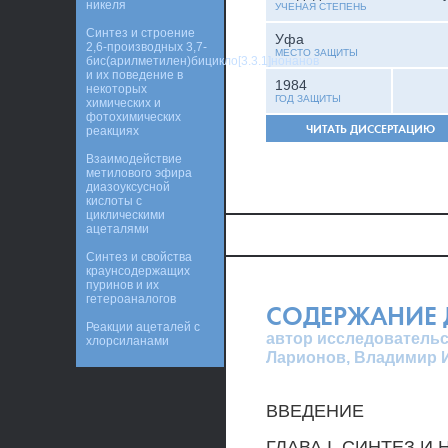
никеля
УЧЕНАЯ СТЕПЕНЬ
Синтез и строение
Уфа
2,6-производных 3,7-
МЕСТО ЗАЩИТЫ
бис(арилметилен)бицикло[3.3.1]нонанов
и их поведение в
1984
некоторых
ГОД ЗАЩИТЫ
химических и
фотохимических
ЧИТАТЬ ДИССЕРТАЦИЮ
реакциях
Взаимодействие
метилового эфира
диазоуксусной
кислоты с
циклическими
ацеталями
Синтез и свойства
краунсодержащих
пуринов и их
гетероаналогов
СОДЕРЖАНИЕ 
Реакции ацеталей с
автор исследовательс
хлорсиланами
Ларионов, Владимир 
ВВЕДЕНИЕ
ГЛАВА I. СИНТЕЗ 