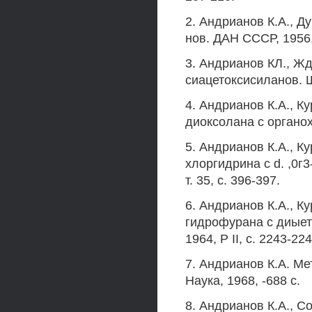
2. Андрианов К.А., Д
нов. ДАН СССР, 1956, 
3. Андрианов КЛ., Жд
сиацетоксисиланов. ШХ
4. Андрианов К.А., К
диоксолана с органох
5. Андрианов К.А., К
хлоргидрина с d. ,0
т. 35, с. 396-397.
6. Андрианов К.А., К
гидрофурана с диыет
1964, Р II, с. 2243-224
7. Андрианов К.А. М
Наука, 1968, -688 с.
8. Андрианов К.А., С