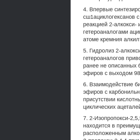
4. Впервые синтезиро
сш1ациклогексанов с
реакцией 2-алкокси- 
гетероаналогами аци
атоме кремния алкилт
5. Гидролиз 2-алкокс
гетероаналогов прив
ранее не описанных 
эфиров с выходом 98
6. Взаимодействие би
эфиров с карбонильн
присутствии кислотн
циклических ацетале
7. 2-Изопропокси-2,5
находится в преимущ
расположенным алкок