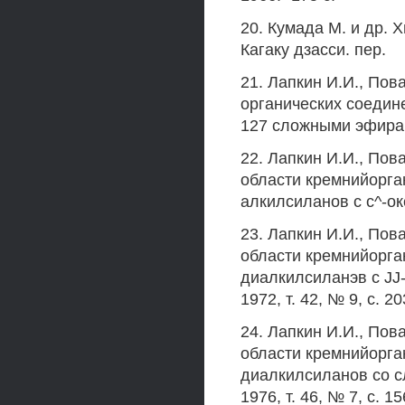
20. Кумада М. и др. 
Кагаку дзасси. пер.
21. Лапкин И.И., Пов
органических соедин
127 сложными эфирами
22. Лапкин И.И., Пов
области кремнийорга
алкилсиланов с с^-окс
23. Лапкин И.И., Пов
области кремнийорга
диалкилсиланэв с JJ
1972, т. 42, № 9, с. 2
24. Лапкин И.И., Пов
области кремнийорга
диалкилсиланов со 
1976, т. 46, № 7, с. 1