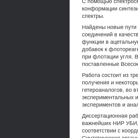
С помощью спектрос
конформации синтези
спектры.
Найдены новые пути 
соединений в качест
функции в ацетальную
добавок к флотореа
при флотации угля. 
поставленные Всесою
Работа состоит из тр
получения и некотор
гетероаналогов, во 
экспериментальных и
экспериментов и ана
Диссертационная раб
важнейших НИР УБИ
соответствии с коо