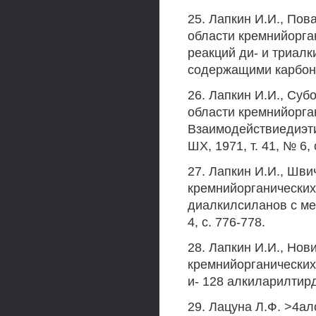
25. Лапкин И.И., Пов
области кремнийорга
реакций ди- и триал
содержащими карбонил
26. Лапкин И.И., Суб
области кремнийорга
Взаимодействиедиэт
ШХ, 1971, т. 41, № 6, 
27. Лапкин И.И., Шви
кремнийорганических
диалкилсиланов с ме
4, с. 776-778.
28. Лапкин И.И., Нов
кремнийорганических
и- 128 алкиларилтирди
29. Лацуна Л.Ф. >4ало