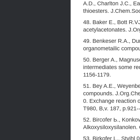
A.D., Charlton J.C., Еа
thioesters. J.Chem.So
48. Baker E., Bott R.V
acetylacetonates. J.Or
49. Benkeser R.A., Dun
organometailic compou
50. Berger A., Magnus
intermediates some re
1156-1179.
51. Bey A.E., Weyenber
compounds. J.Org.Chem
0. Exchange reaction o
T980, B,v. 187, p.921-
52. Bircofer Ь., Konkov
Alkoxysiloxysilanolen.
53. Birkofer L., Stvihl 