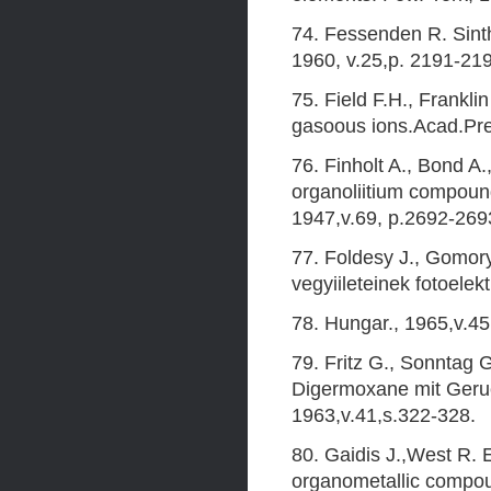
74. Fessenden R. Sinth
1960, v.25,p. 2191-21
75. Field F.H., Frankl
gasoous ions.Acad.Pre
76. Finholt A., Bond A.
organoliitium compoun
1947,v.69, p.2692-269
77. Foldesy J., Gomory
vegyiileteinek fotoele
78. Hungar., 1965,v.45
79. Fritz G., Sonntag 
Digermoxane mit Geruc
1963,v.41,s.322-328.
80. Gaidis J.,West R.
organometallic compou