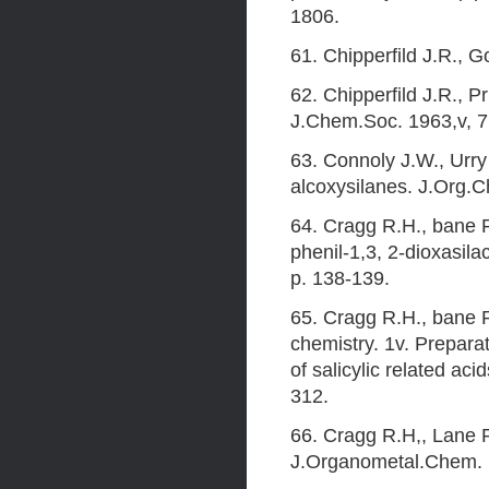
1806.
61. Chipperfild J.R., G
62. Chipperfild J.R., Pr
J.Chem.Soc. 1963,v, 7
63. Connoly J.W., Urr
alcoxysilanes. J.Org.C
64. Cragg R.H., bane 
phenil-1,3, 2-dioxasil
p. 138-139.
65. Cragg R.H., bane R
chemistry. 1v. Prepara
of salicylic related ac
312.
66. Cragg R.H,, Lane R
J.Organometal.Chem. 1