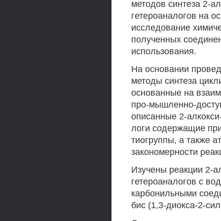
методов синтеза 2-ал
гетероаналогов на о
исследование химиче
полученных соединени
использования.
На основании прове
методы синтеза цикл
основанные на взаим
про-мышленно-доступ
описанные 2-алкокси-
логи содержащие при 
тиогруппы, а также а
закономерности реак
Изучены реакции 2-а
гетероаналогов с во
карбонильными соед
бис (1,3-диокса-2-си