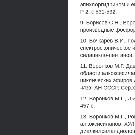
эпихлоргидрином и ег
Р 2, с 531-532.
9. Борисов С.Н., Вор
производные фосфора 
10. Бочкарев В.И., Го
спектроскопическое и
силацикло-пентанов. К
11. Воронков М.Г. Да
области алкоксисила
циклических эфиров 
-Изв. АН СССР, Сер.хи
12. Воронков М.Г., Д
457 с.
13. Воронков М.Г., 
алкоксисиланов. ХУЛ
диалкилсиландиолов. 