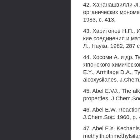
42. Хананашвилли JI.
органических мономер
1983, с. 413.
43. Харитонов Н.П., 
кие соединения и ма
Л., Наука, 1982, 287 с
44. Хосоми А. и др.
Японского химическог
Е.¥., Armitage D.A., T
alcoxysilanes. J.Chem.
45. Abel E.VJ., The al
properties. J.Chem.Soc
46. Abel E.W. Reaction
J.Chem.Soc. 1960, p.
47. Abel Е.¥. Kechanis
methylthiotrimethylsil