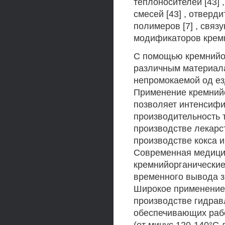
теплоносителей [43] 
смесей [43] , отверд
полимеров [7] , связ
модификаторов кремн
С помощью кремнийо
различным материала
непромокаемой од ез
Применение кремнийо
позволяет интенсифи
производительность 
производстве лекарс
производстве кокса и
Современная медици
кремнийорганически
временного вывода зн
Широкое применение
производстве гидрав
обеспечивающих рабо