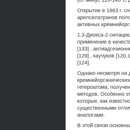
(от минус 120-140°С д
Открытие в 1963 г. с
арилсилатранов пол
активных кремнийорг
1,3-Диокса-2-силаци
применение в качеств
[133] , антиадгезион
[129] , каучуков [120,
[124].
Однако несмотря на 
кремнийорганических
гетероатома, получен
методов. Особенно э
которые, как известн
существенными отли
аналогами.
В этой связи основн