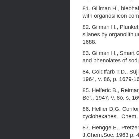
81. Gillman H., biebha
with organosilicon co
82. Gilman H., Plunke
silanes by organolith
1688.
83. Gilman H., Smart G
and phenolates of sodu
84. Goldtfarb T.D., Suj
1964, v. 86, p. 1679-1
85. Helferic В., Reima
Ber., 1947, v. 8o, s. 1
86. Hellier D.G. Confor
cyclohexanes.- Chem. I
87. Hengge E., Pretzer 
J.Chem.Soc. 1963 p. 4