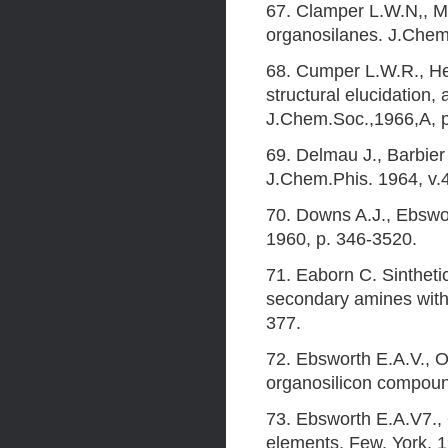
67. Clamper L.W.N,, Me
organosilanes. J.Chem
68. Cumper L.W.R., Hel
structural elucidation
J.Chem.Soc.,1966,A, p
69. Delmau J., Barbier 
J.Chem.Phis. 1964, v.
70. Downs A.J., Ebswort
1960, p. 346-3520.
71. Eaborn C. Sinthetic
secondary amines with
377.
72. Ebsworth E.A.V., 
organosilicon compoun
73. Ebsworth E.A.V7.,
elements. Few. York, 1