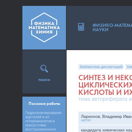
ФИЗИКО-МАТЕМ
НАУКИ
Библиотека диссертаций
Хи
СИНТЕЗ И НЕК
поиск
ЦИКЛИЧЕСКИХ
КИСЛОТЫ И И
тема автореферата и
Похожие работы
Гидросилилирование
Ларионов, Владимир Ива
ацеталей и их
АВТОР
гетереаналогов в
присутствии
восстановленного
кандидата химических на