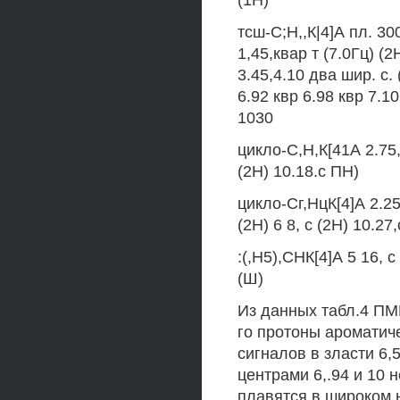
(1Н)
тсш-С;Н,,К|4]А пл. 30
1,45,квар т (7.0Гц) (2
3.45,4.10 два шир. с. 
6.92 квр 6.98 квр 7.1
1030
цикло-С,Н,К[41А 2.75, 
(2Н) 10.18.с ПН)
цикло-Сг,НцК[4]А 2.25
(2Н) 6 8, с (2Н) 10.27,
:(,Н5),СНК[4]А 5 16, с
(Ш)
Из данных табл.4 ПМ
го протоны ароматич
сигналов в зласти 6,5
центрами 6,.94 и 10 
плавятся в широком н