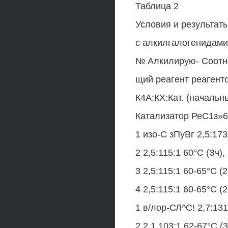
Таблица 2
Условия и результат
с алкилгалогенидами
№ Алкилирую- Соотно
щий реагент реагенто
К4А:КХ:Кат. (начальны
Катализатор РеС1з»
1 изо-С зПуВг 2,5:173
2 2,5:115:1 60°С (Зч),
3 2,5:115:1 60-65°С (2
4 2,5:115:1 60-65°С (2
1 в/лор-СЛ^С! 2,7:131
2 2,1.103:1 62-67°С (3