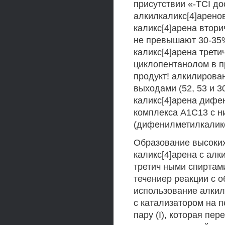
присутствии «-TCI д
алкилкаликс[4]арено
каликс[4]арена втори
не превышают 30-35%
каликс[4]арена трет
циклопентанолом в п
продукт! алкилирова
выходами (52, 53 и 3
каликс[4]арена дифен
комплекса А1С13 с н
(дифенилметилкаликс
Образование высоких
каликс[4]арена с ал
третич ными спиртам
течениер реакции с 
использование алкил
с катализатором на 
пару (I), которая пер