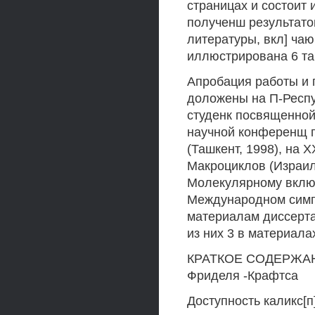
страницах и состоит 
полученш результато
литературы, вкл] ча
иллюстрирована 6 та
Апробация работы и 
доложены на П-Респ
студенк посвященной 
научной конференщ 
(Ташкент, 1998), на
Макроциклов (Израил
Молекулярному включ
Международном симпо
материалам диссертац
из них 3 в материал
КРАТКОЕ СОДЕРЖАНИ
Фриделя -Крафтса
Доступность каликс[