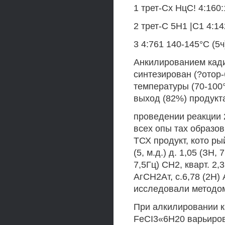
1 трет-Сх НцС! 4:160:
2 трет-С 5Н1 |С1 4:14
3 4:761 140-145°С (5ч
Анкилированием кади
синтезирован (?отор
температуры (70-100
выход (82%) продукт
проведении реакции 2
всех опы тах образо
ТСХ продукт, кото р
(5, м.д.) д. 1,05 (ЗН,
7,5Гц) СН2, кварт. 2,3
АгСН2Ат, с.6,78 (2Н)
исследовали методо
При алкилировании к
FeCI3«6H20 варьиров