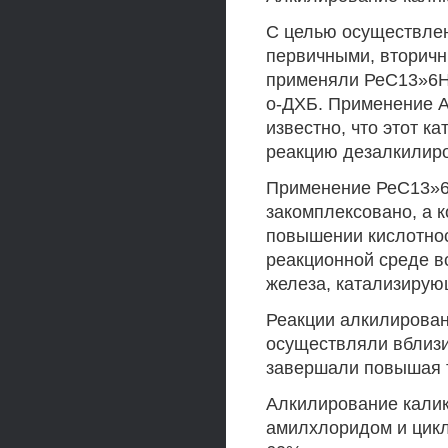
С целью осуществлен
первичными, вторич
применяли РеС13»6Н2
о-ДХБ. Применение А
известно, что этот к
реакцию дезалкилир
Применение РеС13»6
закомплексовано, а 
повышении кислотнос
реакционной среде в
железа, катализирую
Реакции алкилирован
осуществляли вблизи
завершали повышая т
Алкилирование калик
амилхлоридом и цик