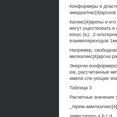
Конформеры и дпасте
амидкалнкс[4]арснов
Каликс[4]арены и ег
могут уществовать в 
конус (Ь), ,2-альтерн
взаимопереходов 1ме
Например, свободная
милкаликс[4]арсна ра
Энергии конформеров 
юв, рассчитанные м
имели сле-ующие зна
Таблица 3
Расчетные значения 
_/ярем-амилкаликс[4
заместитель а b с d