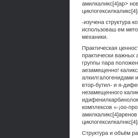
амилкаликс[4]ар> нов
циклогексилкаликс[4
-изучена структура к
использоваш ем мето
механики.
Практическая ценност
практически важных 
группы пара положен
аезамещенно! каликс
алкилгалогенидами и
втор-бутил- и я-диф
незамещенного калик
идифенилкарбинолом 
комплексов «-¡оо-проп
амилкаликс[4]аренов с
циклогексилкалнкс[4]
Структура и объём ра