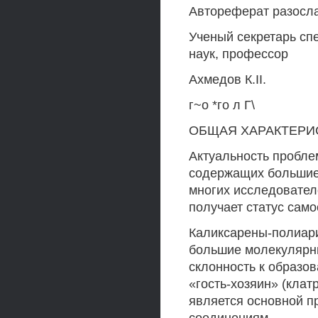
Автореферат разослан
Ученый секретарь сп
наук, профессор
Ахмедов К.II.
г~о *го л Г\
ОБЩАЯ ХАРАКТЕРИ
Актуальность пробле
содержащих большие
многих исследовател
получает статус само
Каликсарены-полиар
большие молекулярны
склонность к образо
«гость-хозяин» (клат
является основной п