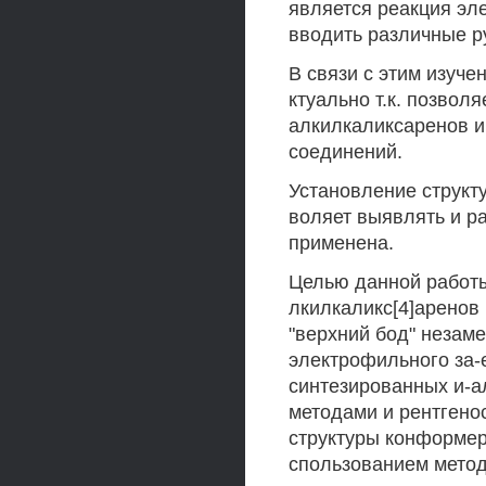
является реакция э
вводить различные р
В связи с этим изуч
ктуально т.к. позвол
алкилкаликсаренов и
соединений.
Установление структ
воляет выявлять и р
применена.
Целью данной работы
лкилкаликс[4]аренов
"верхний бод" незаме
электрофильного за-
синтезированных и-а
методами и рентгено
структуры конформер
спользованием мето