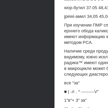
wop-бутил 37.05 48,4
jpewi-амил 34,05 45,0
При изучении ПМР сп
ерхнего обода каликс
имеют информацию ко
методом РСА.
Наличие среди продук
видимому, южно исклю
радика™ имеют один 
в макроцикле может 
следующих диастеро
все "за"
■ | -л . ^ ---------V"
1"в"+ 3" за"