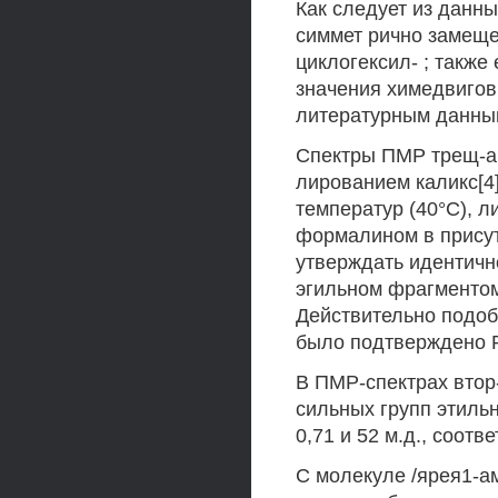
Как следует из данн
симмет рично замещен
циклогексил- ; также
значения химедвигов
литературным данны
Спектры ПМР трещ-ам
лированием каликс[4
температур (40°С), 
формалином в присут
утверждать идентичн
эгильном фрагментом
Действительно подоб
было подтверждено 
В ПМР-спектрах втор
сильных групп этиль
0,71 и 52 м.д., соотв
С молекуле /ярея1-а