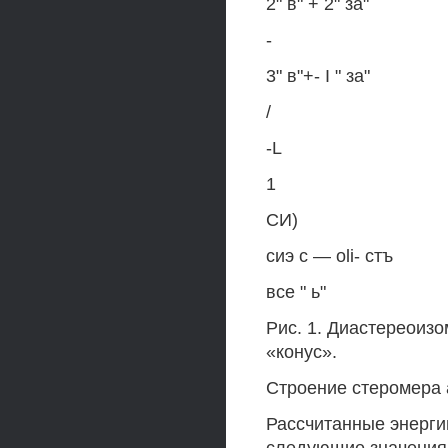
2" в" + 2" за"
-
3" в"+- I " за"
/
-L
1
СИ)
сиэ с — oli- стъ
все " ь"
Рис. 1. Диастереоиз
«конус».
Строение стеромера 
Рассчитанные энерги