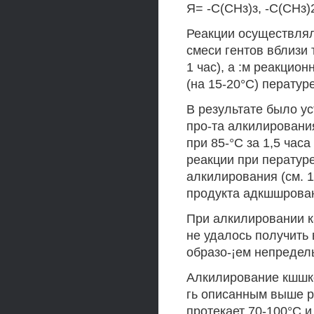
Я= -С(СНз)з, -С(СНз
Реакции осуществлял
смеси гентов вблизи 
1 час), а :м реакци
(на 15-20°С) пературе
В результате было у
про-та алкилировани
при 85-°С за 1,5 час
реакции при ператур
алкилирования (см. 1
продукта адкшшрова
При алкилировании к
не удалось получить
образо-¡ем непредел
Алкилирование кшшк
гь описанным выше р
протекает 70-100°С и 