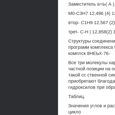
Заместитель а=Ь( А ) 
М0-С3Н7 12,496 (4) 12
втор- С1Н9 12,567 (2) 
трет- С-Н | 12,858(2) 
Структуры соединен
программ комплекса
комплск 8НЕЬХ-76-
Все три молекулы ха
частной позиции на о
такой сс ственной с
приобретают благода
гидроксилов при обр
Таблиц.
Значения углов и ра
цикло