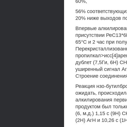
60%,
56% соответствующих
20% ниже выходов по
Впервые алкилирован
присутствии РеС13*6Н
65°С и 2 час при пол
Перекристаллизованны
пропилкал>исс[4]арен
дублет (7,5Ги, 6Н) СН
уширенный сигнал АгС
Строение соединени
Реакция нзо-бутилбр
ожидать, происходил
алкилирования перви
продуктом был тольк
(6, м.д.) 1,15 с (9Н) 
(2Н) АгН и 10,26 с (1