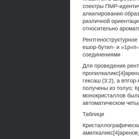
спектры ПМР-идентич
алкилирования образ
различной ориентаци
относительно аромат
Рентгеноструктурное
ешор-бутил- и »1р«п
соединениями
Для проведения рент
пропилкаликс[4]арен
гексаш (3:2), а впго
получены из толуо; 
монокристаллов были
автоматическом четы
Таблице
Кристаллографически
амилкаликс[4]аренов