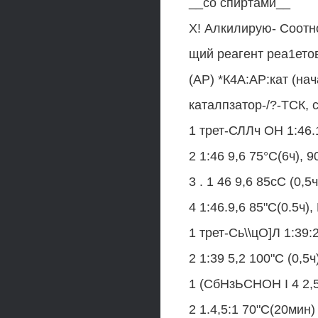
__со спиртами__
X! Алкилирую- Соотн
щий реагент реа1етов
(АР) *К4А:АР:кат (нач
каталпзатор-/?-ТСК,
1 трет-СЛЛч ОН 1:46.1
2 1:46 9,6 75°С(6ч), 
3 . 1 46 9,6 85сС (0,5
4 1:46.9,6 85"С(0.5ч)
1 трет-Сь\\цО]Л 1:39:2
2 1:39 5,2 100"С (0,5ч
1 (СбНзЬСНОН I 4 2,5
2 1.4,5:1 70"С(20мин)