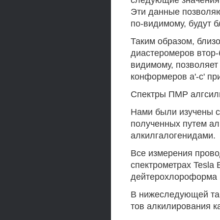
следующие значения 3
Эти данные позволяют
по-видимому, будут б
Таким образом, близ
диастеромеров втор-б
видимому, позволяет
конформеров а'-с' п
Спектры ПМР алгсилк
Нами были изучены с
полученных путем ал
алкилгалогенидами.
Все измерения прово
спектрометрах Tesla
дейтерохлороформа i
В нижеследующей та
тов алкилирования ка