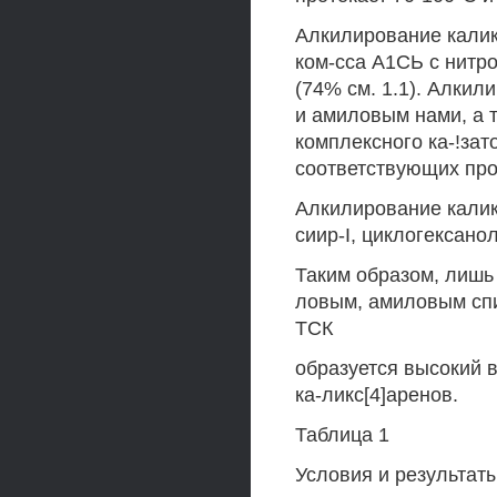
Алкилирование калик
ком-сса А1СЬ с нитр
(74% см. 1.1). Алки
и амиловым нами, а 
комплексного ка-!за
соответствующих про
Алкилирование калик
сиир-I, циклогексан
Таким образом, лишь
ловым, амиловым спи
ТСК
образуется высокий 
ка-ликс[4]аренов.
Таблица 1
Условия и результат