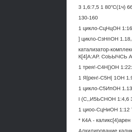
3 1,6:7,5 1 80"С(1ч) 6
130-160
1 цикло-СцНцОН 1:16-4
] цикло-СзНпОН 1.18,4
катализатор-компле
К[4]А:АР. СоЬЫЧСЬ 
1 трея!-С4Н|)ОН 1:22:
1 Я|рен!-С5Н| 1ОН 1.9
1 цикло-С5ИпОН 1.13.6
I (С,,И5ЬСНОН 1:4,6 
1 циоо-СцНиОН 1:12 7
* К4А - каликс[4)арен
Алкилирование калнк