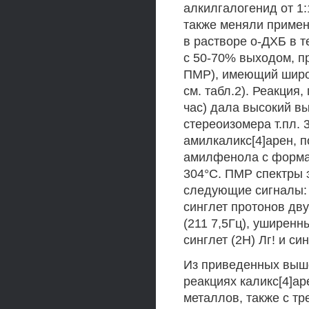
алкилгалогенид от 1:
также меняли примен
в растворе о-ДХБ в т
с 50-70% выходом, п
ПМР), имеющий широ
см. табл.2). Реакция
час) дала высокий вы
стереоизомера т.пл. 
амилкаликс[4]арен, п
амилфенола с формал
304°С. ПМР спектры 
следующие сигналы: т
синглет протонов дву
(211 7,5Гц), уширенны
синглет (2Н) Лг! и си
Из приведенных выше 
реакциях каликс[4]ар
металлов, также с т