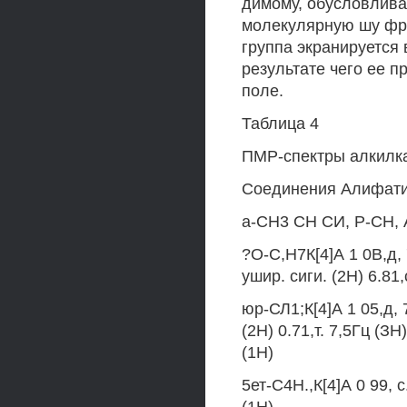
димому, обусловлива
молекулярную шу фра
группа экранируется 
результате чего ее п
поле.
Таблица 4
ПМР-спектры алкилкал
Соединения Алифатич
а-СН3 СН СИ, Р-СН, 
?О-С,Н7К[4]А 1 0В,д, 7
ушир. сиги. (2Н) 6.81,
юр-СЛ1;К[4]А 1 05,д, 
(2Н) 0.71,т. 7,5Гц (ЗН
(1Н)
5ет-С4Н.,К[4]А 0 99, с.