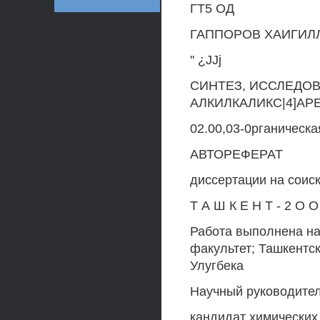
ГТ5 ОД
ГАППОРОВ ХАИГИЛ
'' ¿JJj
СИНТЕЗ, ИССЛЕДОВ
АЛКИЛКАЛИКС|4]АР
02.00,03-0рганическа
АВТОРЕФЕРАТ
диссертации на соис
Т А Ш К Е H Т - 2 О О
Работа выполнена на
факультет; Ташкентс
Улугбека
Научный руководител
кандидат химических