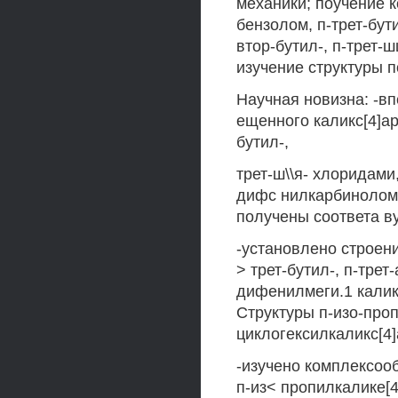
механики; поучение к
бензолом, п-трет-бут
втор-бутил-, п-трет-
изучение структуры 
Научная новизна: -в
ещенного каликс[4]ар
бутил-,
трет-ш\\я- хлоридами
дифс нилкарбинолом,
получены соответа в
-установлено строени
> трет-бутил-, п-трет
дифенилмеги.1 калик
Структуры п-изо-пропи
циклогексилкаликс[4
-изучено комплексоо
п-из< пропилкалике[4]