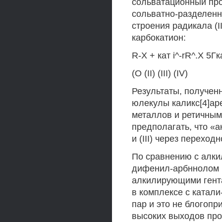
сольватационный про
сольватно-разделенну
строения радикала (I
карбокатион:
R-X + кат i^-rR^.X 5Гк
(О (II) (III) (IV)
Результаты, получен
юлекулы каликс[4]ар
металлов и ретичным
предполагать, что «а
и (III) через переход
По сравнению с алки
дифенил-арбннолом 
алкилирующими гента
в комплексе с катали
пар и это не блогопр
высоких выходов про