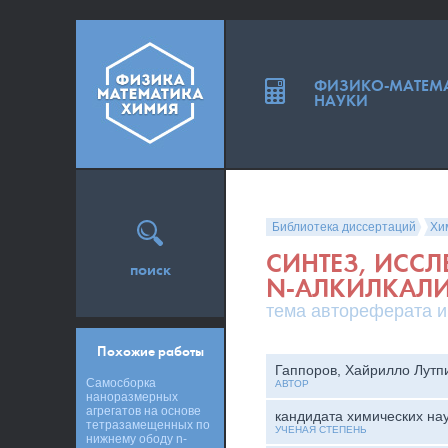
ФИЗИКО-МАТЕМ
НАУКИ
Библиотека диссертаций
Хи
СИНТЕЗ, ИССЛ
поиск
N-АЛКИЛКАЛИ
тема автореферата и
Похожие работы
Гаппоров, Хайрилло Лутп
Самосборка
АВТОР
наноразмерных
агрегатов на основе
кандидата химических на
тетразамещенных по
УЧЕНАЯ СТЕПЕНЬ
нижнему ободу n-