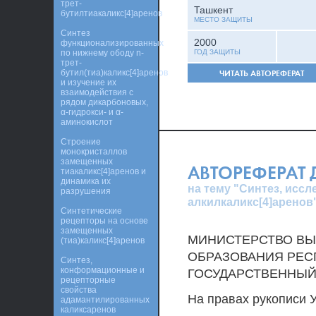
трет-
Ташкент
бутилтиакаликс[4]аренов
МЕСТО ЗАЩИТЫ
Синтез
2000
функционализированных
по нижнему ободу n-
ГОД ЗАЩИТЫ
трет-
бутил(тиа)каликс[4]аренов
ЧИТАТЬ АВТОРЕФЕРАТ
и изучение их
взаимодействия с
рядом дикарбоновых,
α-гидрокси- и α-
аминокислот
Строение
монокристаллов
замещенных
АВТОРЕФЕРАТ
тиакаликс[4]аренов и
динамика их
на тему "Синтез, иссл
разрушения
алкилкаликс[4]аренов
Синтетические
рецепторы на основе
замещенных
МИНИСТЕРСТВО ВЫ
(тиа)каликс[4]аренов
ОБРАЗОВАНИЯ РЕС
Синтез,
конформационные и
ГОСУДАРСТВЕННЫЙ 
рецепторные
свойства
На правах рукописи 
адамантилированных
каликсаренов