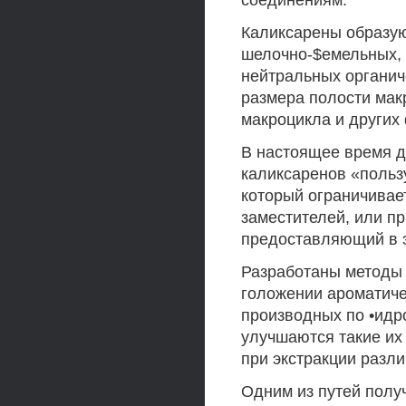
соединениям.
Каликсарены образую
шелочно-$емельных, 
нейтральных органиче
размера полости мак
макроцикла и других
В настоящее время д
каликсаренов «польз
который ограничивае
заместителей, или пр
предоставляющий в 
Разработаны методы 
голожении ароматиче
производных по •идр
улучшаются такие их 
при экстракции разли
Одним из путей полу