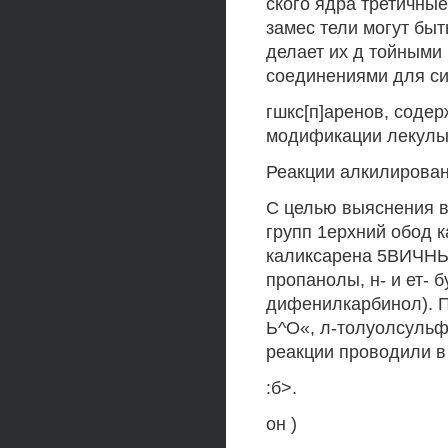
ского ядра третичные
замес тели могут бы
делает их д тойными
соединениями для си
гшкс[п]аренов, содер
модификации лекулы 
Реакции алкилирован
С целью выяснения 
групп 1ерхний обод 
каликсарена 5ВИЧНЫМ
пропанолы, н- и ет- 
дифенилкарбинол). 
Ь^О«, л-толуолсульф
реакции проводили в
:б>.
он )