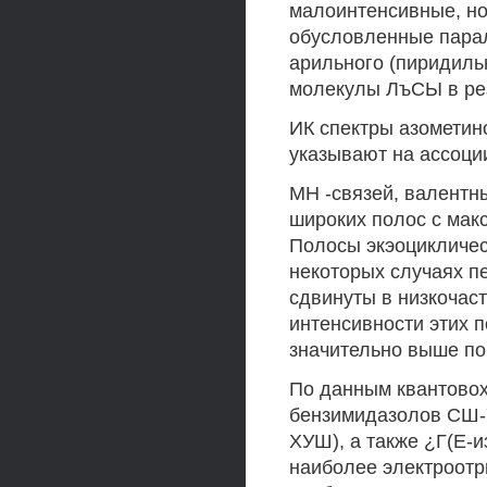
малоинтенсивные, но
обусловленные пара
арильного (пиридильн
молекулы ЛъСЫ в рез
ИК спектры азометин
указывают на ассоци
МН -связей, валентн
широких полос с мак
Полосы экэоцикличес
некоторых случаях п
сдвинуты в низкочаст
интенсивности этих
значительно выше по
По данным квантовох
бензимидазолов СШ-У
ХУШ), а также ¿Г(Е-
наиболее электроотр