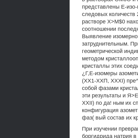
представлены Е-изо-
следовых количеств 
растворе Х>М$0 нахо
соотношении последних
Выявление изомерног
затруднительным. Пр
геометрической инди
методом кристаллооп
кристаллы этих соед
¿Г,Е-изомеры азомет
(ХХ1-ХХП, XXXI) пpe
собой фазами криста
эти результаты и Я>
XXII) по да! ным их 
конфигурация азомет
фаз( вый состав их к
При изучении превра
боргидрида натрия в 