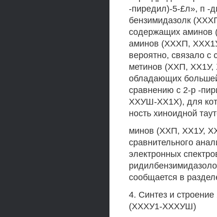
-пиредил)-5-£л», п -
бензимидазолк (ХХХП
содержащих аминов 
аминов (ХХХП, ХХХ1У
вероятно, связало с
метинов (ХХП, ХХ1У,
обладающих большей 
сравнению с 2-р -пир
ХХУШ-ХХ1Х), для кот
ность хиноидной тау
минов (ХХП, ХХ1У, Х
сравнительного анал
электронных спектров
ридилбензимидазолов
сообщается в разделе
4. Синтез и строени
(ХХХУ1-ХХХУШ)