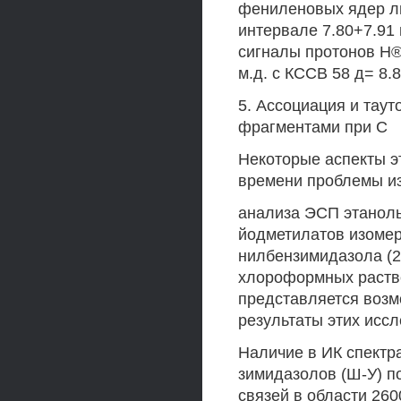
фениленовых ядер л
интервале 7.80+7.91
сигналы протонов Н®
м.д. с КССВ 58 д= 8.8
5. Ассоциация и тау
фрагментами при С
Некоторые аспекты э
времени проблемы из
анализа ЭСП этаноль
йодметилатов изомер
нилбензимидазола (2
хлороформных раство
представляется возм
результаты этих исс
Наличие в ИК спектр
зимидазолов (Ш-У) п
связей в области 260