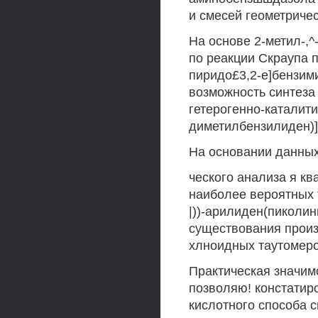
и смесей геометричес
На основе 2-метил-,
по реакции Скраупа 
пиридо£3,2-е]бензим
возможность синтеза
гетерогенно-каталити
диметилбензилиден)]
На основании данных
ческого анализа я к
наиболее вероятных 
|))-арилиден(пиколи
существования произ
хлноидных таутомеро
Практическая значим
позволяю! констатир
кислотного способа 