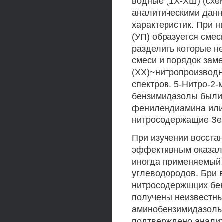
водные (1Х-ХШ) (схе
аналитическими данн
характеристик. При
(УП) образуется смес
разделить которые н
смеси и порядок заме
(ХХ)~нитропроизвод
спектров. 5-Нитро-2-м
бензимидазолы были 
фенилендиамина или е
нитросодержащие Зе
При изучении восста
эффективным оказал
иногда применяемый
углеводородов. Бри 
нитросодержшцих бенз
получены неизвестны
аминобензимидазолы 
подтверждено анали