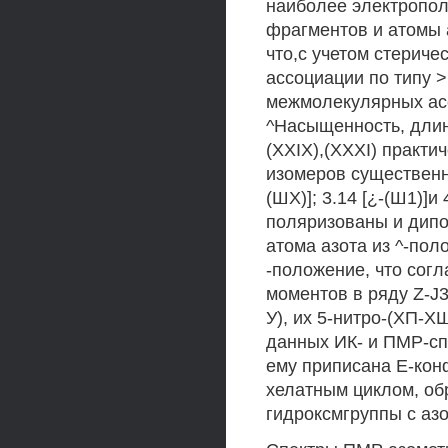
наиболее электропол
фрагментов и атомы а
что,с учетом стериче
ассоциации по типу 
межмолекулярных асс
^Насыщенность, длин
(XXIX),(XXXI) практ
изомеров существенно
(ШХ)]; 3.14 [¿-(Ш1)]и 
поляризованы и дип
атома азота из ^-по
-положение, что сог
моментов в ряду Z-J
У), их 5-нитро-(ХП-Х
данных ИК- и ПМР-сп
ему приписана Е-кон
хелатным циклом, о
гидроксмгруппы с аз