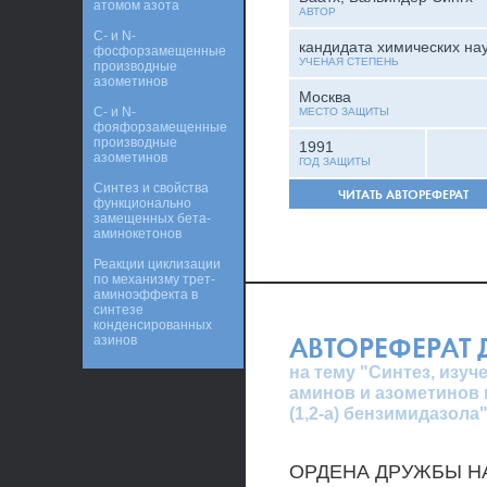
атомом азота
АВТОР
С- и N-
кандидата химических на
фосфорзамещенные
УЧЕНАЯ СТЕПЕНЬ
производные
азометинов
Москва
С- и N-
МЕСТО ЗАЩИТЫ
фояфорзамещенные
производные
1991
азометинов
ГОД ЗАЩИТЫ
Синтез и свойства
ЧИТАТЬ АВТОРЕФЕРАТ
функционально
замещенных бета-
аминокетонов
Реакции циклизации
по механизму трет-
аминоэффекта в
синтезе
конденсированных
АВТОРЕФЕРАТ
азинов
на тему "Синтез, изу
аминов и азометинов 
(1,2-а) бензимидазола
ОРДЕНА ДРУЖБЫ Н