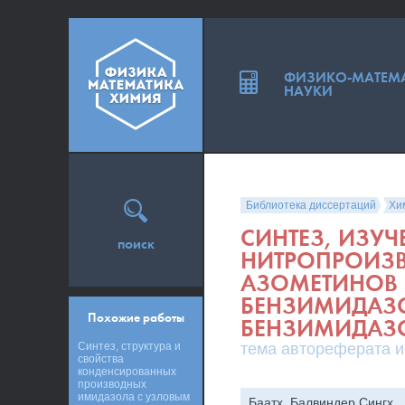
ФИЗИКО-МАТЕМ
НАУКИ
Библиотека диссертаций
Хи
СИНТЕЗ, ИЗУЧ
поиск
НИТРОПРОИЗ
АЗОМЕТИНОВ 
БЕНЗИМИДАЗО
Похожие работы
БЕНЗИМИДАЗ
Синтез, структура и
тема автореферата и
свойства
конденсированных
производных
имидазола с узловым
Баатх, Балвиндер Сингх