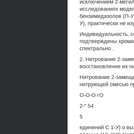
исключением 2-мегил
исследованиях модел
бензимидазолов (П-У
У), практически не и
Индивидуальность, с
подтверждены хрома
спектрально .
2. Нитрование 2-зам
восстановление их н
Нитрование 2-замеще
нитрующей смесью при
О-О-О гО
2-" 54
5
единений С 1-У) о вы