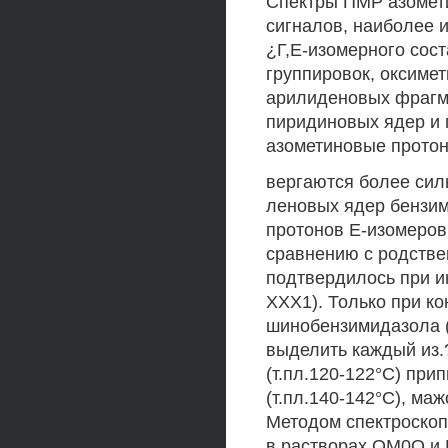
Спектры ПМР азомет
сигналов, наиболее 
¿Г,Е-изомерного сос
группировок, оксимет
арилиденовых фрагме
пиридиновых ядер и 
азометиновые протон
вергаются более си
леновых ядер бензим
протонов Е-изомеров
сравнению с родстве
подтвердилось при и
ХХХ1). Только при ко
шинобензимидазола 
выделить каждый из.
(т.пл.120-122°С) пр
(т.пл.140-142°С), ма
Методом спектроскоп
в растворах ОМ0О и