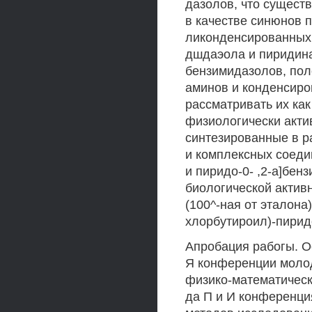
дазолов, что сущест
в качестве синюнов п
ликонденсированных 
дшдаэола и пиридина
бензимидазолов, пол
аминов и конденсир
рассматривать их ка
физиологически акти
синтезированные в р
и комплексных соеди
и пиридо-0- ,2-а]бе
биологической активн
(100^-ная от эталона
хлорбутироил)-пирид
Апробация рабогы. О
Я конференции молод
физико-математически
да П и И конференци