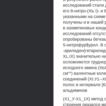
исследований стали д
его 8-нитро-(ХЬ I)- 
указанными на схеме
получены и в нашей 
в азометиновых конд
исследований отсутс
опробированы бе'нза
5-нитрофур$урол. В 
-арилиден(гетарилиде
XL.IX) значительно н
осложняются труднор
исходного амина (ХЬ
см"^) валентные кол
соединений (XI.У1--X
полос в интервале [
альдиминов
(Х1_У-Х1_1Х) метод 
строения оказался м