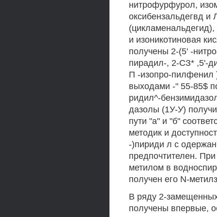
нитрофурфурол, изом
оксибензальдегвд и 
(цикламенальдегид), 
и изоникотиновая ки
получены 2-(5' -нитро-
пирадил-, 2-СЗ* ,5'-ди
П -изопро-пилфенил 
выходами -" 55-85$ пол
ридил^-бензимидазолы
дазолы (1У-У) получ
пути "а" и "б" соотве
методик и доступност
-)пириди л с одержа
предпочтителен. При
метилом в водноспир
получен его N-метил
В ряду 2-замещенных
получены впервые, о