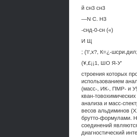
й сн3 сн3
—N С. Н3
-снд-0-сн («)
И Щ
; ('I',х?, К=¿-шсри.ди
(¥,£¡¡1, ШО Я-У'
строения которых пр
использованием анал
(масс-, ИК-, ПМР- и 
кван-товохимических
анализа и масс-спек
весов альдиминов (Х
брутто-формулами. Н
соединений являются
диагностический инт