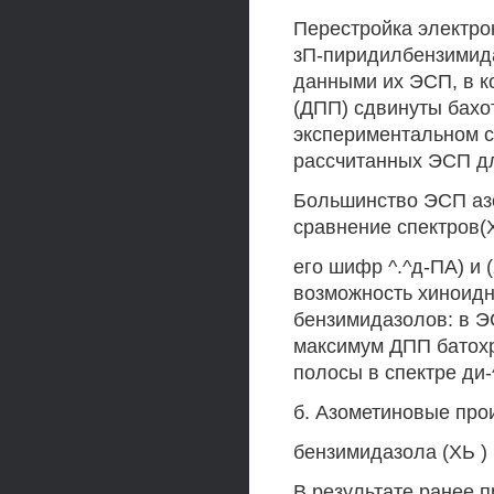
Перестройка электрон
зП-пиридилбензимида
данными их ЭСП, в 
(ДПП) сдвинуты бахо
экспериментальном сп
рассчитанных ЭСП дл
Большинство ЭСП азо
сравнение спектров(
его шифр ^.^д-ПА) и (
возможность хиноидн
бензимидазолов: в Э
максимум ДПП батохр
полосы в спектре ди
б. Азометиновые про
бензимидазола (ХЬ ) 
В результате ранее 