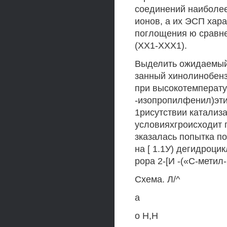
соединений наиболе
ионов, а их ЭСП хар
поглощения ю сравн
(ХХ1-ХХХ1).
Выделить ожидаемый
занный хинолинобенз
при высокотемператур
-изопропилфенил)эти
1рисутствии катализа
условияхгроисходит 
зказалась попытка п
на [ 1.1У) дегидроци
рора 2-[И -(«С-мети
Схема. Л/^
а
о Н,Н