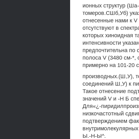
ионных структур (Ша-
томеров.СШб,Уб) ука
отнесенные нами к V
отсутствуют в спектр
которых хиноидная т
интенсивности указан
предпочтительна по 
полоса V (3480 см-*,
примерно на 101-20 
производных.(Ш,У), т
соединений Ш,У) к п
Такое отнесение под
значений V и -Н Б сп
Для«¿-пиридилпроиз
низкочастотный сдвиг
подтверждением факт
внутримолекулярных 
Ы.-Н-Ы^.