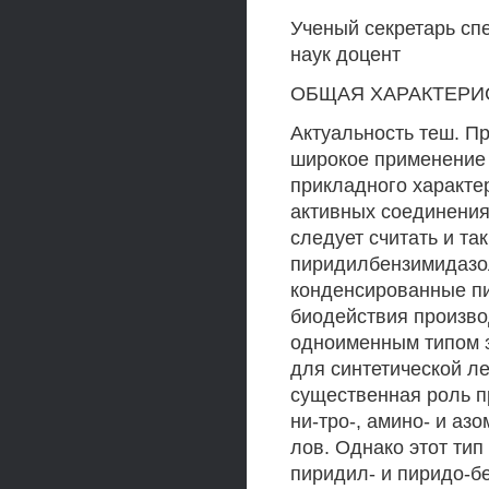
Ученый секретарь сп
наук доцент
ОБЩАЯ ХАРАКТЕРИ
Актуальность теш. П
широкое применение в
прикладного характе
активных соединения
следует считать и та
пиридилбензимидазол
конденсированные п
биодействия произво
одноименным типом 
для синтетической ле
существенная роль п
ни-тро-, амино- и аз
лов. Однако этот тип
пиридил- и пиридо-б