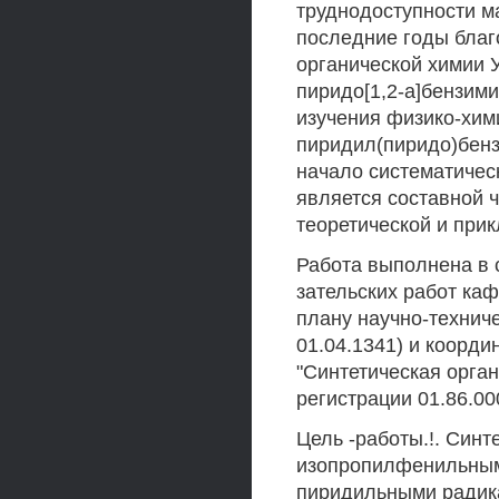
труднодоступности м
последние годы благ
органической химии 
пиридо[1,2-а]бензим
изучения физико-хим
пиридил(пиридо)бен
начало систематичес
является составной 
теоретической и при
Работа выполнена в 
зательских работ ка
плану научно-техниче
01.04.1341) и коорд
"Синтетическая орган
регистрации 01.86.00
Цель -работы.!. Син
изопропилфенильным
пиридильными радика