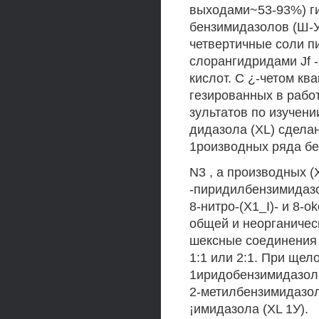
выходами~53-93%) ги
бензимидазолов (Ш-У,
четвертичные соли пи
слорангидридами Jf 
кислот. С ¿-четом кв
гезированных в рабо
зультатов по изучен
дидазола (XL) сдела
1роизводных ряда б
N3 , а производных (X
-пиридилбензимидазо
8-нитро-(Х1_I)- и 8-
общей и неорганическ
шексные соединения с
1:1 или 2:1. При щел
1иридобензимидазола
2-метилбензимидазол
¡имидазола (XL 1У).