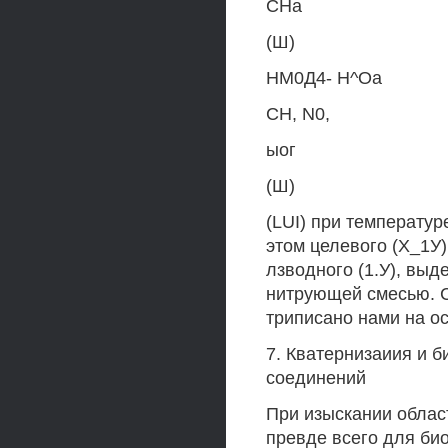
СНа
(Ш)
НМ0Д4- Н^Оа
СН, N0,
ыог
(Ш)
(LUI) при температур
этом целевого (Х_1У
лзводного (1.У), выд
нитрующей смесью. С
триписано нами на ос
7. Кватернизаиия и 
соединений
При изыскании облас
превде всего для би