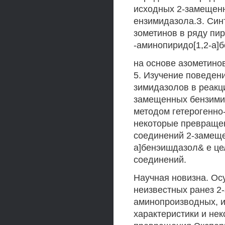
исходных 2-замещенн
ензимидазола.З. Син
зометинов в ряду п
-аминопиридо[1,2-а]
на основе азометинов
5. Изучение поведени
зимидазолов в реакц
замещенных бензимид
методом гетерогенно
некоторые превращен
соединений 2-замеще
а]бенэишдазол& е це
соединений.
Научная новизна. Ос
неизвестных ранез 2-
аминопроизводных, и
характеристики и не