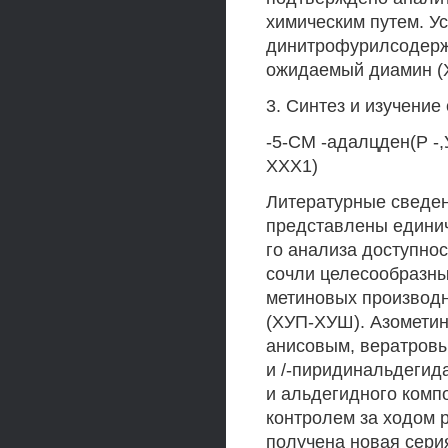
химическим путем. У
динитрофурилсодержа
ожидаемый диамин (Х
3. Синтез и изучение
-5-СМ -адалцден(Р -
ХХХ1)
Литературные сведен
представлены единич
го анализа доступн
сочли целесообразны
метиновых производн
(ХУП-ХУШ). Азометин
анисовым, вератровы
и /-пиридинальдегид
и альдегидного комп
контролем за ходом 
получена новая сери