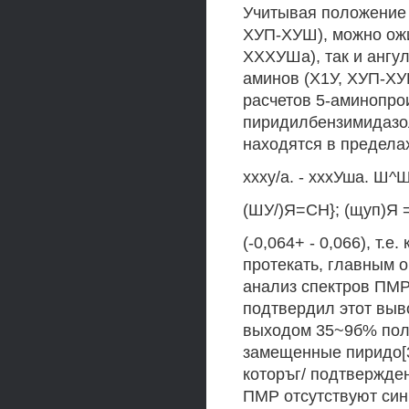
Учитывая положение 
ХУП-ХУШ), можно ожи
ХХХУШа), так и ангу
аминов (Х1У, ХУП-ХУ
расчетов 5-аминопрои
пиридилбензимидазол
находятся в пределах
ххху/а. - хххУша. Ш^
(ШУ/)Я=СН}; (щуп)Я =
(-0,064+ - 0,066), т.
протекать, главным 
анализ спектров ПМ
подтвердил этот выв
выходом 35~9б% пол
замещенные пиридо[
которъг/ подтвержден
ПМР отсутствуют син