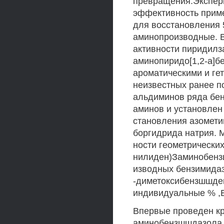
превращения.Экспер
эффективность прим
для восстановления 
аминопроизводные. 
активности пиридилз
аминопиридо[1,2-а]б
ароматическими и ге
неизвестных ранее п
альдиминов ряда бен
аминов и установлен 
становления азомети
боргидрида натрия. 
ности геометрически
нилиден)Заминобенз
изводных бензимидазо
-диметоксибензшшде
индивидуальные % ,
Впервые проведен кр
аминобензшшдазола 