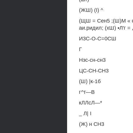
(ЖШ) (I) ^
(ЩШ = Сен5 ;(Ш)М « 
аи.ридил; (хШ) •Л'г =
И3С-О-С=0СШ
Г
Нзс-сн-сн3
ЦС-СН-СН3
(Ш) |к-1б
г^т—В
кЛЛсЛ—*
_ Л| I
(Ж) н СН3