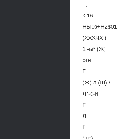
_,
к-16
НЫ0з+Н2$01
(ХХХЧХ )
1 -ы* (Ж)
огн
Г
(Ж) л (Ш) \
Лг-с-и
Г
Л
I]
(шт)