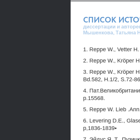
СПИСОК ИСТ
диссертации и авторе
Мышенкова, Татьяна 
1. Reppe W., Vetter H.
2. Reppe W., Kröper H
3. Reppe W., Kröper H
Bd.582, H.1/2, S.72-86
4. Пат.Великобритании
p.15568.
5. Reppe W. Lieb .Ann
6. Levering D.E., Glas
p,1836-1839•
7. Эйдус Я .Т., Пузиц