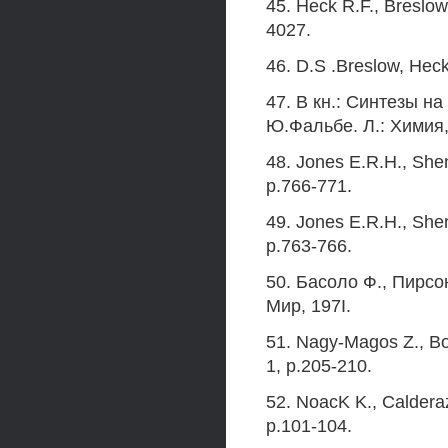
45. Heck R.F., Breslow
4027.
46. D.S .Breslow, Heck
47. В кн.: Синтезы н
Ю.Фальбе. Л.: Химия, 
48. Jones E.R.H., She
p.766-771.
49. Jones E.R.H., She
p.763-766.
50. Басоло Ф., Пирсо
Мир, 197I.
51. Nagy-Magos Z., Bo
1, p.205-210.
52. NoacK K., Caldera
p.101-104.