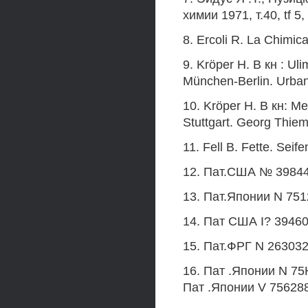
химии 1971, т.40, tf 5,
8. Ercoli R. La Chimica
9. Kröper H. В кн : U
München-Berlin. Urban
10. Kröper H. В кн: M
Stuttgart. Georg Thiem
11. Fell B. Fette. Seif
12. Пат.США № 39844
13. Пат.Японии N 7512
14. Пат США I? 39460
15. Пат.ФРГ N 2630328
16. Пат .Японии N 75Ю
Пат .Японии V 7562888,