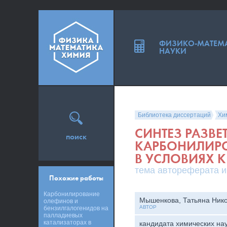
ФИЗИКО-МАТЕМ
НАУКИ
Библиотека диссертаций
Хи
СИНТЕЗ РАЗВ
поиск
КАРБОНИЛИРО
В УСЛОВИЯХ 
тема автореферата и
Похожие работы
Карбонилирование
Мышенкова, Татьяна Ник
олефинов и
АВТОР
бензилгалогенидов на
палладиевых
катализаторах в
кандидата химических на