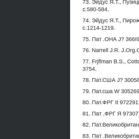
73. Эйдус Я.Т., Пузиц
с.580-584.
74. Эйдус Я.Т., Пирож
с.1214-1219.
75. Пат .ОНА J? 366I9
76. Narrell J.R. J.Org
77. Frjflman B.S., Cot
3754.
78. Пат.США J? 300584
79. Пат.сша W 3052698
80. Пат.ФРГ It 97229
81. Пат .ФРГ Я 97307
82. Пат.Великобритани
83. Пат .Великобритан