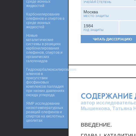
среде ионных
УЧЕНАЯ СТЕПЕНЬ
жидкостей
Москва
Карбонилирование
МЕСТО ЗАЩИТЫ
олефинов и спиртов в
среде ионных
1984
жидкостей
ГОД ЗАЩИТЫ
Новые
ЧИТАТЬ ДИССЕРТАЦИЮ
каталитические
системы в реакциях
карбонилирования
олефинов, спиртов и
органических
галогенидов
Гидрокарбалкоксилирование
алкенов в
присутствии
фосфиновых
комплексов палладия
при низких давлениях
СОДЕРЖАНИЕ 
оксида углерода
автор исследовательс
ЯМР исследование
низкотемпературных
Мышенкова, Татьяна 
реакций олефинов и
спиртов на кислотных
цеолитах
ВВЕДЕНИЕ.
ГЛАВА I. КАТАЛИТ