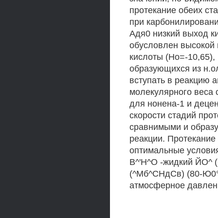
протекание обеих ст
при карбонилировани
Адя0 низкий выход ки
обусловлен высокой 
кислоты (Но=-10,65)
образующихся из н.о
вступать в реакцию 
молекулярного веса с
для нонена-1 и децен
скорости стадий про
сравнимыми и образу
реакции. Протекание 
оптимальные условия
В^'Н^О -жидкий ЙО^ 
(^Мб^СНдСв) (80-Ю0°
атмосферное давлен