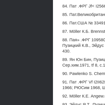
84. Пат .ФРГ Jf< I256
85. Пат.Великобритани
86. Пат.США № 33491
87. Möller К.Б. Brenns
88. Пая» .ФРГ 10958
Пузицкий К.В., Эйдус 
430.
89. Ян Юн Бин, Пузиц
Сер.хим.1971, tf 8, с.
90. Pawlenko S. Chem.
91. Пат .ФРГ Vf I2II6
1966; РЮСим 1968, 
92. Möller К.Е. Angew
93. Эйдус Я.Т., Пузи