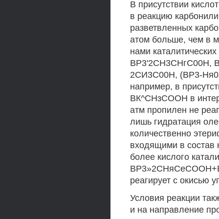
В присутствии кисло
в реакцию карбонили
разветвленных карбо
атом больше, чем в 
нами каталитических
ВР3'2СН3СНгС00Н, В
2СИ3С00Н, (ВР3-Ня0>(
например, в присутс
ВК^СНзСООН в интерв
атм пропилен не реаг
лишь гидратация оле
количественно этери
входящими в состав 
более кислого катали
ВР3»2СНяСеСООН+ВР
реагирует с окисью 
Условия реакции так
и на направление пр