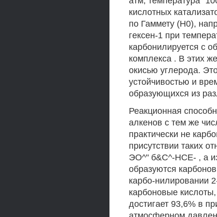
атм, температура "1
кислотных катализат
по Гаммету (Н0), на
гексен-1 при темпер
карбонилируется с о
комплекса . В этих ж
окисью углерода. Это
устойчивостью и вре
образующихся из ра
Реакционная способн
алкенов с тем же чи
практически не карб
присутствии таких от
ЭО^" б&С^-НСЕ- , а 
образуются карбонов
карбо-нилировании 2
карбоновые кислоты,
достигает 93,6% в п
атмосферном давлени