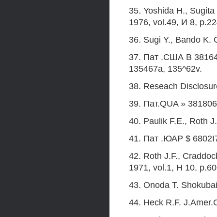
35. Yoshida Н., Sugita
1976, vol.49, И 8, p.2
36. Sugi Y., Bando K. 
37. Пат .США В 381648
135467a, 135^62v.
38. Reseach Disclosure
39. Пат.QUA » 3818060
40. Paulik F.E., Roth 
41. Пат .ЮАР $ 6802I7
42. Roth J.F., Craddoc
1971, vol.1, H 10, p.6
43. Onoda T. Shokubai 
44. Heck R.F. J.Amer.