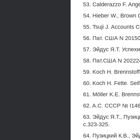
53. Calderazzo F. Ang
54. Hieber W., Brown 
55. Tsuji J. Accounts 
56. Пат. США N 201506
57. Эйдус Я.Т. Успехи
58. Пат.США N 2022244
59. Koch Н. Brennstof
60. Koch H. Fette. Seif
61. Möller K.E. Brenns
62. A.C. СССР № I1467
63. Эйдус Я.Т., Пузиц
с.323-325.
64. Пузицкий К.В., Эй