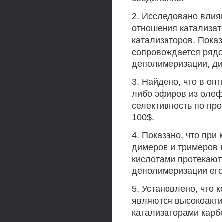
2. Исследовано влия
отношения катализато
катализаторов. Пока
сопровождается рядо
деполимеризации, д
3. Найдено, что в о
либо эфиров из олефи
селективность по пр
100$.
4. Показано, что при
димеров и тримеров 
кислотами протекают
деполимеризации его
5. Установлено, что
являются высокоакт
катализаторами карб