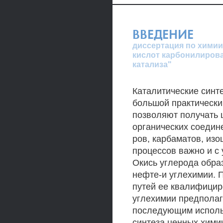
ВВЕДЕНИЕ
диссертация по химии
кислот карбонилирова
катализа"
Каталитические синт
большой практический
позволяют получать 
органических соедине
ров, карбаматов, изо
процессов важно и с
Окись углерода обра
нефте-и углехимии. 
путей ее квалифицир
углехимии предполаг
последующим исполь
синтеза ценных хими