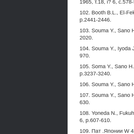
1965, т.18, i? 6, с.578
102. Booth B.L., El-Fe
p.2441-2446.
103. Souma Y., Sano H
2020.
104. Souma Y., Iyoda J
970.
105. Soma Y., Sano H. 
p.3237-3240.
106. Souma Y., Sano H
107. Souma Y., Sano H
630.
108. Yoneda N., Fukuha
6, p.607-610.
109. Пат .Японии W 