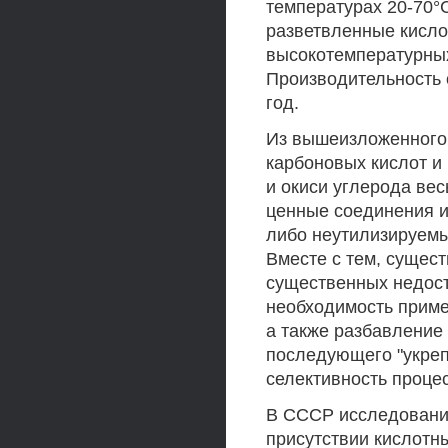
температурах 20-70°
разветвленные кисло
высокотемпературных
Производительность о
год.
Из вышеизложенного 
карбоновых кислот и
и окиси углерода вес
ценные соединения из
либо неутилизируемы
Вместе с тем, сущес
существенных недост
необходимость приме
а также разбавление
последующего "укреп
селективность проце
В СССР исследовани
присутствии кислотны