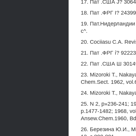
17. Пат .США J? 3064040
18. Пат .ФРГ I? 243995
19. Пат.Нидерландии f
с^.
20. Cociiasu С.A. Revi
21. Пат .ФРГ í? 922231,
22. Пат .США Ш 3014962
23. Mizoroki T., Naka
Chem.Sect. 1962, vol.
24. Mizoroki T., Naka
25. N 2, p»236-241; 19
p.1477-1482; 1968, vol
Ansew.Chem.1960, Bd.
26. Березина Ю.И., М