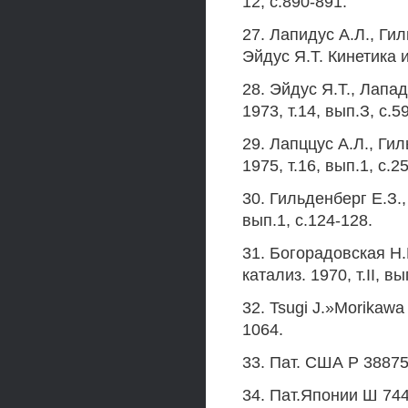
12, с.890-891.
27. Лапидус А.Л., Ги
Эйдус Я.Т. Кинетика и
28. Эйдус Я.Т., Лапад
1973, т.14, вып.З, с.5
29. Лапццус А.Л., Гил
1975, т.16, вып.1, с.2
30. Гильденберг Е.З.,
вып.1, с.124-128.
31. Богорадовская H.
катализ. 1970, т.II, вы
32. Tsugi J.»Morikawa 
1064.
33. Пат. США Р 38875
34. Пат.Японии Ш 7443