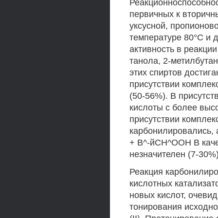
Реакционноспособнос
первичных к вторичн
уксусной, пропионов
температуре 80°С и 
активность в реакции
танола, 2-метилбутан
этих спиртов достиг
присутствии комплек
(50-56%). В присутст
кислоты с более выс
присутствии комплек
карбонилировались, 
+ В^-йСН^ООН В каче
незначителен (7-30%)
Реакция карбонилиро
кислотных катализат
новых кислот, очевид
тонирования исходног