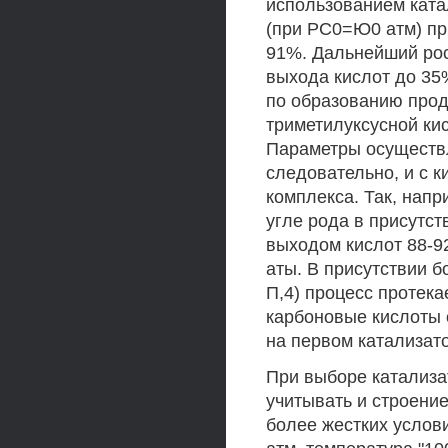
использованием ката
(при РС0=Ю0 атм) при
91%. Дальнейший рос
выхода кислот до 35
по образованию прод
триметилуксусной кис
Параметры осуществл
следовательно, и с 
комплекса. Так, напр
угле рода в присутс
выходом кислот 88-9
аты. В присутствии 
П,4) процесс протек
карбоновые кислоты 
на первом катализат
При выборе катализа
учитывать и строени
более жестких услов