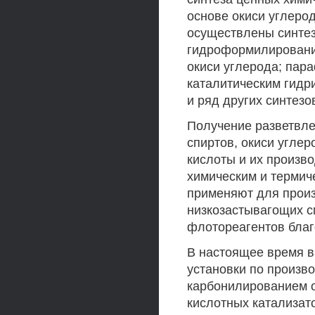
основе окиси углеро
осуществлены синтез
гидроформилирование
окиси углерода; пар
каталитическим гидр
и ряд других синтезо
Получение разветвле
спиртов, окиси углер
кислоты и их произв
химическим и термич
применяют для прои
низкозастывагощих с
флотореагентов бла
В настоящее время 
установки по произв
карбонилированием о
кислотных катализато