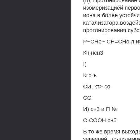
(II), Протонирование
изомеризацией перво
иона в более устойч
катализатора воздей
протонирования субс
Р~СНо~ СН=СНо л и©
Кн|нсн3
I)
Кгр ъ
СИ, кт> со
СО
И) сн3 и П №
С-СООН сн5
В то же время выход
значений, по-видимом