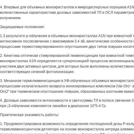
4. Впервые для объемных монокристаллов и микродисперсных порошков A1
количественные характеристики дозовых зависимостей ТЛ и ОСЛ параметров
излучением.
Защищаемые положения:
1.3 результате р-облучения в объемных монокристаллах A1N при комнатной 
интенсивное послесвечение с максимумом 3.4 эВ, кинетические особенности
процессами термостимулированного опустошения двух типов ловушек носит
2. Кинетика оптически стимулированной люминесценции при комнатной темп
монокристаллах A1N определяется суперпозицией процессов экспоненциаль
участием двух активных центров, для которых были выполнены количествен
соответствующих сечений фотоионизации.
3. Механизм термолюминесценции в УФ-облученных объемных монокристалл
процессами излучательного возврата ионизированных комплексов (Vai-On)~ в
On)2" при термическом опустошении ловушек, образованных азотными вакан
4. Дозовые зависимости интенсивности и светосуммы ТЛ в полосе свечения 
при ¡3-облучении изменяются линейно в диапазоне 10"5-4 Гр.
Практическая значимость работы:
1. Продемонстрирована возможность определения поглощенной дозы Р-излу
термолюминесцентном детекторе на основе монокристалла нитрида алюмини