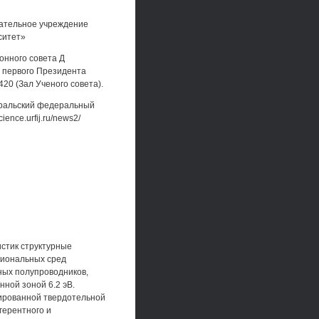
ательное учреждение
ситет»
онного совета Д
 первого Президента
-420 (Зал Ученого совета).
Уральский федеральный
ence.urfij.ru/news2/
истик структурные
циональных сред
нных полупроводников,
ной зоной 6.2 эВ.
гированной твердотельной
герентного и