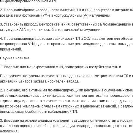
микродисперсных порошков A1N.
2. Проанализировать особенности кинетики TJI и ОСЛ процессов в нитриде 
воздействия фотонным (УФ-) и корпускулярным (Р-) излучением.
3. Установить природу центров свечения, ответственных за люминесценцию 
структурах A1N при оптической и термической стимуляции.
4. Проанализировать дозовые зависимости ТЛ и ОСЛ параметров для объем
микропорошков A1N, сделать практические рекомендации для возможных до
применений.
Научная новизна:
1. Впервые для монокристаллов A1N, подвергнутых воздействию УФ- и
Р-излучения, получены количественные данные о параметрах кинетики ТЛ и 
активации центров захвата носителей заряда.
2. Показано, что активными люминесцирующими центрами в облученных спе
объемных монокристаллах нитрида алюминия при протекании процессов опт
термостимулированного свечения являются технологические кислородные п
на их основе комплексы с участием катионных и анионных вакансий. Предло
описывающая особенности наблюдаемой ТЛ.
3. Впервые на основе анализа компонент затухания оптически стимулирова
выполнена оценка сечений фотоионизации кислород-связанных центров в ст
алюминия.