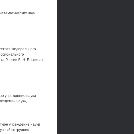
математических наук
ества» Федерального
ессионального
а России Б. Н. Ельцина».
ое учреждение науки
академии наук»,
тное учреждение науки
аучный сотрудник