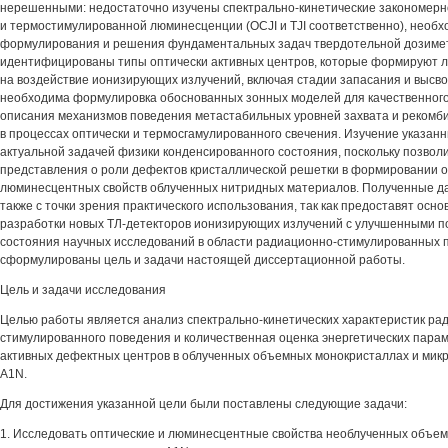
нерешенными: недостаточно изучены спектрально-кинетические закономерн
и термостимулированной люминесценции (OCJI и TJI соответственно), необ
формулирования и решения фундаментальных задач твердотельной дозимет
идентифицированы типы оптически активных центров, которые формируют 
на воздействие ионизирующих излучений, включая стадии запасания и высв
необходима формулировка обоснованных зонных моделей для качественного
описания механизмов поведения метастабильных уровней захвата и рекомб
в процессах оптически и термосгамулированного свечения. Изучение указан
актуальной задачей физики конденсированного состояния, поскольку позво
представления о роли дефектов кристаллической решетки в формировании о
люминесцентных свойств облученных нитридных материалов. Полученные д
также с точки зрения практического использования, так как предоставят осн
разработки новых ТЛ-детекторов ионизирующих излучений с улучшенными п
состояния научных исследований в области радиационно-стимулированных 
сформулированы цель и задачи настоящей диссертационной работы.
Цель и задачи исследования
Целью работы является анализ спектрально-кинетических характеристик ра
стимулированного поведения и количественная оценка энергетических пара
активных дефектных центров в облученных объемных монокристаллах и мик
A1N.
Для достижения указанной цели были поставлены следующие задачи:
1. Исследовать оптические и люминесцентные свойства необлученных объе