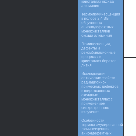
кристаллах оксида
алюминия
Термолюминесценция
в полосе 2,4 ЭВ
облученных
анионодефектных
монокристаллов
оксида алюминия
Люминесценция,
дефекты и
рекомбинационные
процессы в
кристаллах боратов
лития
Исследование
оптических свойств
радиационно-
примесных дефектов
в широкозонных
оксидных
монокристаллах с
применением
синхротронного
излучения
Особенности
термостимулированной
люминесценции
аниондефектных