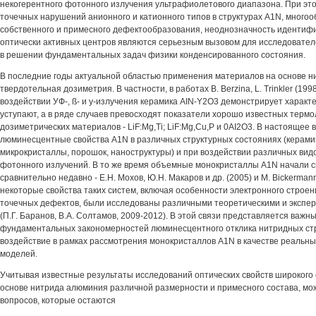
некогерентного фотонного излучения ультрафиолетового диапазона. При эт
точечных нарушений анионного и катионного типов в структурах A1N, много
собственного и примесного дефектообразования, неоднозначность идентиф
оптически активных центров являются серьезным вызовом для исследовате
в решении фундаментальных задач физики конденсированного состояния.
В последние годы актуальной областью применения материалов на основе 
твердотельная дозиметрия. В частности, в работах В. Berzina, L. Trinkler (199
воздействии УФ-, ß- и у-излучения керамика AIN-Y2O3 демонстрирует характ
уступают, а в ряде случаев превосходят показатели хорошо известных тер
дозиметрических материалов - LiF:Mg,Ti; LiF:Mg,Cu,P и 0AI2O3. В настоящее
люминесцентные свойства A1N в различных структурных состояниях (керамик
микрокристаллы, порошок, наноструктуры) и при воздействии различных видо
фотонного излучений. В то же время объемные монокристаллы A1N начали 
сравнительно недавно - E.H. Мохов, Ю.Н. Макаров и др. (2005) и M. Bickermann 
некоторые свойства таких систем, включая особенности электронного строе
точечных дефектов, были исследованы различными теоретическими и эксп
(П.Г. Баранов, В.А. Солтамов, 2009-2012). В этой связи представляется важн
фундаментальных закономерностей люминесцентного отклика нитридных ст
воздействие в рамках рассмотрения монокристаллов A1N в качестве реальн
моделей.
Учитывая известные результаты исследований оптических свойств широкого
основе нитрида алюминия различной размерности и примесного состава, м
вопросов, которые остаются