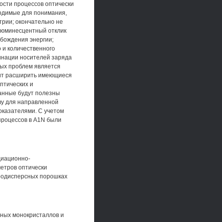
ости процессов оптически
ходимые для понимания,
рии; окончательно не
люминесцентный отклик
обождения энергии;
 и количественного
инации носителей заряда
ных проблем является
лит расширить имеющиеся
птических и
анные будут полезны
ову для направленной
оказателями. С учетом
процессов в A1N были
диационно-
метров оптически
родисперсных порошках
мных монокристаллов и