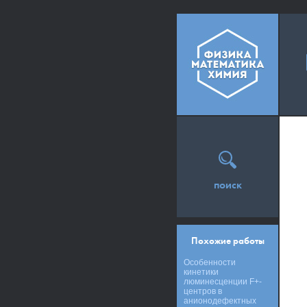
поиск
Похожие работы
Особенности
кинетики
люминесценции F+-
центров в
анионодефектных