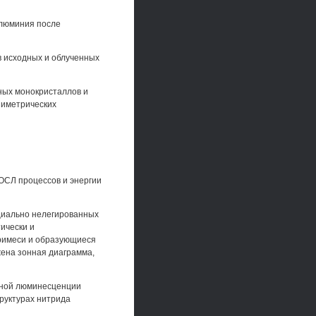
алюминия после
в исходных и облученных
ных монокристаллов и
зиметрических
ОСЛ процессов и энергии
циально нелегированных
ически и
римеси и образующиеся
жена зонная диаграмма,
нной люминесценции
руктурах нитрида