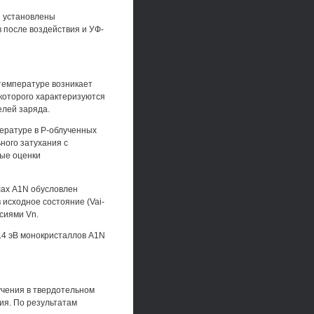
N установлены
 после воздействия и УФ-
температуре возникает
 которого характеризуются
елей заряда.
ературе в Р-облученных
ного затухания с
ные оценки
ах A1N обусловлен
 исходное состояние (Vai-
сиями Vn.
3.4 эВ монокристаллов A1N
чения в твердотельном
я. По результатам