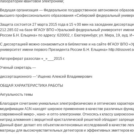
лаборатории квантовой электроники;
Ведущая организация — Федеральное государственное автономное образов
высшего профессионального образования «Сибирский федеральный универ
Защита состоится 27 марта 2015 года в 15 ч 00 мин на заседании диссертаци
212.285.02 на базе ФГАОУ ВПО «Уральский федеральный университет имени
России Б.Н. Ельцина» по адресу: 620002, г. Екатеринбург, ул. Мира, 19, ауд. И
С диссертацией можно ознакомиться в библиотеке и на сайте ФГАОУ ВПО «
университет имени первого Президента России Б.Н. Ельцина» http://dissovet.sci
Автореферат разослан «_»___2015 г.
Ученый секретарь —
диссертационного —' Ищенко Алексей Владимирович
ОБЩАЯ ХАРАКТЕРИСТИКА РАБОТЫ
Актуальность темы
Благодаря сочетанию уникальных электрофизических и оптических характер
модификации A1N находят широкое применение в качестве различных функ
современной микро-, нано- и опто-электроники. Относясь к классу широкозо
нитрид алюминия с вюрцитной кристаллической решеткой обладает запрещен
Данный факт делает его объектом интенсивных исследований в качестве ле
матрицы для высокочувствительных детекторов и эффективных эмиттеров ко