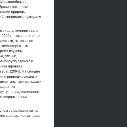
ом разнообразие
образие механизмов
икации природы
лей, специализирующихся
нитрида алюминия стала
8-2009) показано, что при
еристики, которые не
молюминесцентных
 время изучены
а, пленки,
в корпускулярного и
синтезировать
et al. (2004). На сегодня
ния и природу основных
ериментальными методами
ым анализ
руктур на радиационное
ых твердотельных
 спектра материалов на
ожно сформулировать ряд