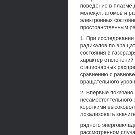
поведение в плазме 
молекул, атомов и ра
электронных состоян
пространственным р
1. При исследовании
радикалов по вращат
состояния в газораз
характер отклонений 
стационарных распре
сравнению с равнове
вращательного уровн
2. Впервые показано,
несамостоятельного 
короткими высоковол
локализовать значите
рядного энерговклад
рассмотренном случа