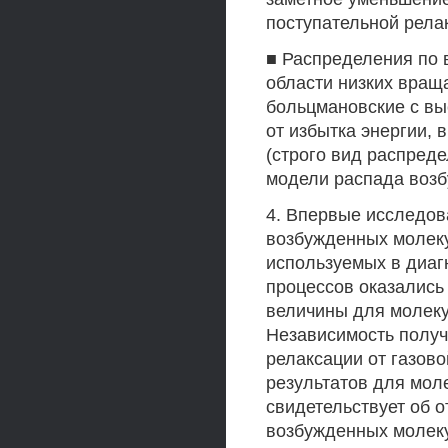
поступательной рела
■ Распределения по 
области низких вращ
больцмановские с вы
от избытка энергии,
(строго вид распред
модели распада возб
4. Впервые исследов
возбужденных молеку
используемых в диаг
процессов оказались
величины для молеку
Независимость полу
релаксации от газов
результатов для мол
свидетельствует об 
возбужденных молеку