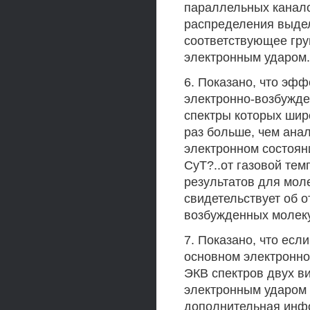
параллельных канало
распределения выде
соответствующее гр
электронным ударом.
6. Показано, что эф
электронно-возбужде
спектры которых широ
раз больше, чем ана
электронном состоян
СуТ?..от газовой тем
результатов для мол
свидетельствует об о
возбужденных молеку
7. Показано, что ес
основном электронно
ЭКВ спектров двух в
электронным ударом 
дополнительная инф