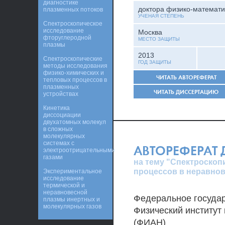
диагностике
доктора физико-математи
плазменных потоков
УЧЕНАЯ СТЕПЕНЬ
Спектроскопическое
исследование
Москва
фторуглеродной
МЕСТО ЗАЩИТЫ
плазмы
2013
Спектроскопические
ГОД ЗАЩИТЫ
методы исследования
физико-химических и
ЧИТАТЬ АВТОРЕФЕРАТ
тепловых процессов в
плазменных
ЧИТАТЬ ДИССЕРТАЦИЮ
устройствах
Кинетика
диссоциации
двухатомных молекул
в сложных
молекулярных
системах с
АВТОРЕФЕРАТ
электроотрицательными
газами
на тему "Спектроскоп
процессов в неравно
Экспериментальное
исследование
термической и
неравновесной
Федеральное госуда
плазмы инертных и
молекулярных газов
Физический институт
(ФИАН)