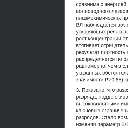
сравнима с энергией
волноводного лазера
плазмохимических пр
ВЛ наблюдается возр
ускоряющих релакса
рост концентрации о
втягивает отрицатель
результат плотность
распределяется по р
равномерно, чем в с
указанных обстоятел
значимости Р>0,85) 
3. Показано, что раз
разряда, поддержива
высоковольтными имп
ключевые ограничени
разрядов. Стало воз
изменяя параметр Е/Т