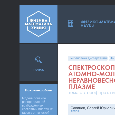
ФИЗИКО-МАТЕМ
НАУКИ
Библиотека диссертаций
Фи
СПЕКТРОСКОП
поиск
АТОМНО-МОЛЕ
НЕРАВНОВЕСН
ПЛАЗМЕ
Похожие работы
тема автореферата и
Моделирование
распределений
возбуждённых
Савинов, Сергей Юрьеви
состояний инертных
АВТОР
газов в оптической