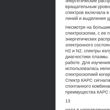
энергетические расп
вращательным уровн
спектров включала в
линий и выделения 
Несмотря на большие
спектроскопии, с ее
энергетических расп
электронного состоян
Н2 и N2, спектры изл
диагностики плазмы.
работе. Для изучени
использовалась нели
спектроскопией когер
Спектр КАРС сигнала
спонтанного комбина
преимущества КАРС п
13
нала в направленном