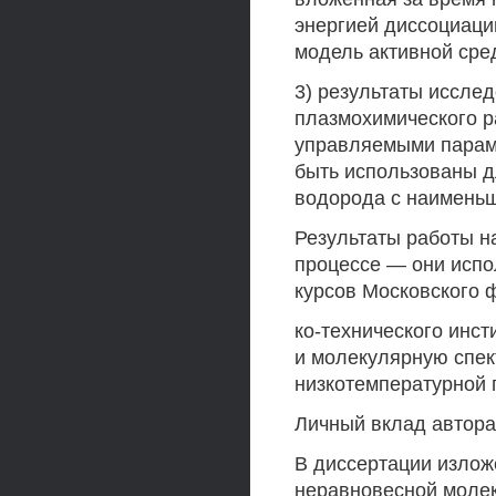
энергией диссоциаци
модель активной сре
3) результаты иссле
плазмохимического р
управляемыми парам
быть использованы д
водорода с наименьш
Результаты работы н
процессе — они испо
курсов Московского 
ко-технического инст
и молекулярную спек
низкотемпературной 
Личный вклад автора
В диссертации излож
неравновесной молек