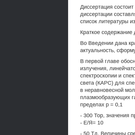
Диссертация состоит
диссертации составля
список литературы и
Краткое содержание 
Во Введении дана кр
актуальность, сформ
В первой главе обос
излучения, линейчат
спектроскопии и спек
света (КАРС) для сп
в неравновесной мол
плазмообразующих га
пределах р = 0,1
- 300 Тор, значения
- Е/Я= 10
- 50 Тд. Величины ср