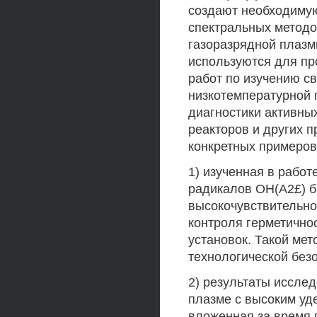
создают необходимую
спектральных методо
газоразрядной плазм
используются для пр
работ по изучению с
низкотемпературной 
диагностики активны
реакторов и других п
конкретных примеров
1) изученная в рабо
радикалов ОН(А2£) б
высокочувствительно
контроля герметично
установок. Такой ме
технологической безо
2) результаты иссле
плазме с высоким уд
вложенная за время 