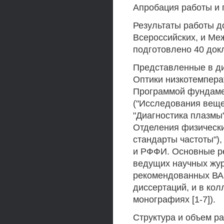
Апробация работы и 
Результаты работы д
Всероссийских, и Ме
подготовлено 40 докл
Представленные в ди
Оптики низкотемпер
Программой фундаме
("Исследования веще
"Диагностика плазмы
Отделения физически
стандарты частоты")
и РФФИ. Основные ре
ведущих научных журн
рекомендованных ВАК
диссертаций, и в ко
монографиях [1-7]).
Структура и объем р