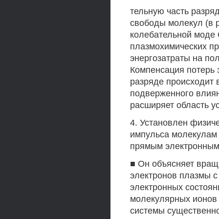
тельную часть разря
свободы молекул (в 
колебательной моде 
плазмохимических пр
энергозатраты на по
Компенсация потерь 
разряде происходит в
подверженного влиян
расширяет область у
4. Установлен физич
импульса молекулам 
прямым электронным 
■ Он объясняет вращ
электронов плазмы с
электронных состоян
молекулярных ионов 
системы существенно