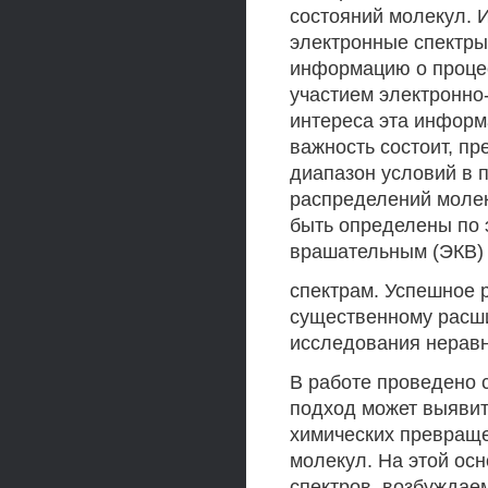
состояний молекул. 
электронные спектры
информацию о процес
участием электронно
интереса эта информ
важность состоит, пре
диапазон условий в п
распределений молек
быть определены по 
врашательным (ЭКВ)
спектрам. Успешное 
существенному расш
исследования нерав
В работе проведено 
подход может выявит
химических превраще
молекул. На этой ос
спектров, возбуждае