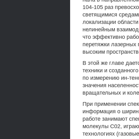
104-105 раз превосхо
светящимися средами
локализации области
нелинейным взаимоде
что эффективно рабо
перетяжки лазерных 
высоким пространст
В этой же главе дае
техники и созданног
по измерению ин-тен
значения населеннос
вращательных и коле
При применении спек
информация о ширина
работе занимают спе
молекулы С02, играю
технологиях (газовые