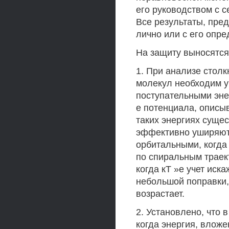
его руководством с с
Все результаты, пре
лично или с его опр
На защиту выносятс
1. При анализе стол
молекул необходим у
поступательными эне
е потенциала, опис
таких энергиях суще
эффективно уширяют
орбитальными, когда
по спиральным траек
когда кТ »е учет иск
небольшой поправки,
возрастает.
2. Установлено, что 
когда энергия, влож