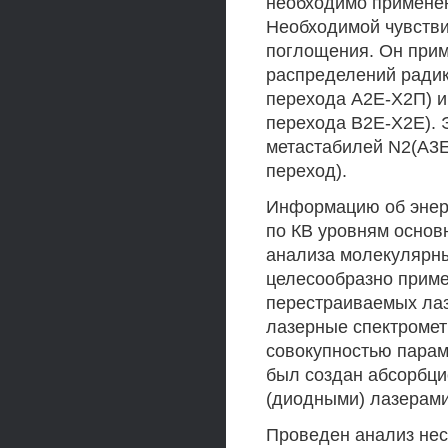
необходимо применен
Необходимой чувстви
поглощения. Он при
распределений ради
перехода А2Е-Х2П) и
перехода В2Е-Х2Е). 
метастабилей N2(A3E
переход).
Информацию об энер
по КВ уровням основ
анализа молекулярны
целесообразно приме
перестраиваемых лаз
лазерные спектроме
совокупностью парам
был создан абсорбци
(диодными) лазерами
Проведен анализ нес