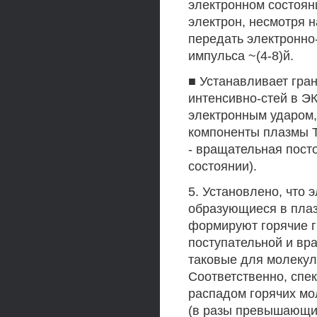
электронном состоян
электрон, несмотря 
передать электронно
импульса ~(4-8)й.
■ Устанавливает гра
интенсивно-стей в Э
электронным ударом,
компоненты плазмы Тх
- вращательная пост
состоянии).
5. Установлено, что
образующиеся в плаз
формируют горячие г
поступательной и вр
таковые для молекул
Соответственно, спе
распадом горячих м
(в разы превышающи