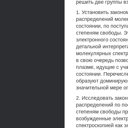
решить две группы в
1. Установить закон
распределений молек
состоянии, по посту
степеням свободы. Э
электронного состоя
детальной интерпрет
молекулярных спектр
в свою очередь позв
плазме, идущие с уч
состоянии. Перечисл
образуют доминирующ
значительной мере о
2. Исследовать зако
распределений по п
степеням свободы пр
возбужденные электр
спектроскопией как э