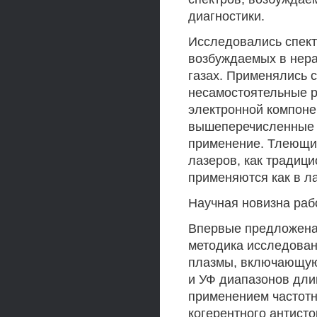
диагностики.
Исследовались спект
возбуждаемых в нер
газах. Применялись 
несамостоятельные 
электронной компон
вышеперечисленные т
применение. Тлеющие
лазеров, как традиц
применяются как в ла
Научная новизна раб
Впервые предложена 
методика исследован
плазмы, включающую 
и УФ диапазонов дли
применением частотн
когерентного антист