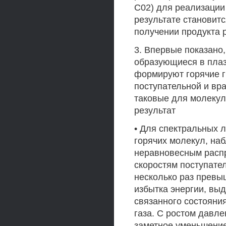
С02) для реализации
результате становит
получении продукта 
3. Впервые показано
образующиеся в плаз
формируют горячие г
поступательной и вр
таковые для молекул
результат
• Для спектральных 
горячих молекул, на
неравновесным расп
скоростям поступате
несколько раз превы
избытка энергии, вы
связанного состояни
газа. С ростом давл
заметное уменьшени