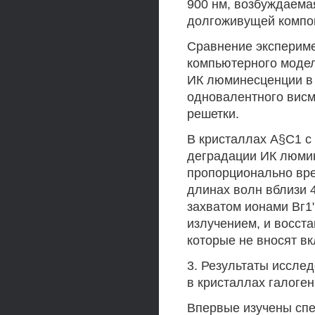
900 нм, возбуждаема
долгоживущей компон
Сравнение экспериме
компьютерного модел
ИК люминесценции в
одновалентного висм
решетки.
В кристаллах А§С1 
деградации ИК люмин
пропорционально вре
длинах волн вблизи 
захватом ионами Вг1
излучением, и восст
которые не вносят в
3. Результаты иссле
в кристаллах галоге
Впервые изучены сп