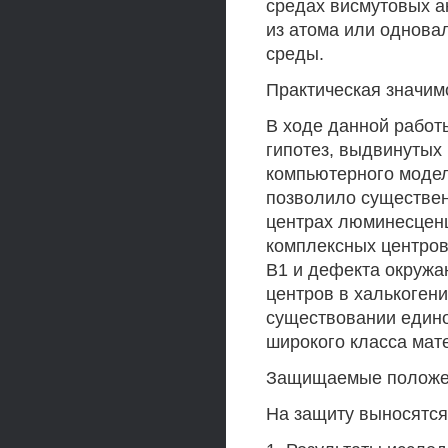
средах висмутовых а
из атома или однова
среды.
Практическая значим
В ходе данной работ
гипотез, выдвинутых 
компьютерного модел
позволило существен
центрах люминесценц
комплексных центров
В1 и дефекта окружа
центров в халькогени
существовании едино
широкого класса мат
Защищаемые положе
На защиту выносятся