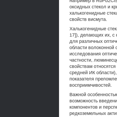
например в RbPb2Cl5:Bi
оксидных стекол и к
халькогенидные стек
свойств висмута.
Халькогенидные стекл
17]), делающих их, 
для различных оптиче
области волоконной о
исследования оптиче
частности, люминесц
свойствам относятся
средней ИК области),
показателя преломле
восприимчивостей.
Важной особенностью
возможность введени
компонентов и персп
редкоземельных акти