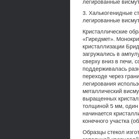
легированные висму
3. Халькогенидные ст
легированные висмут
Кристаллические обр
«Гиредмет». Монокр
кристаллизации Бри
загружались в ампул
сверху вниз в печи, 
поддерживалась разн
переходе через гран
легирования использ
металлический висму
выращенных кристал
толщиной 5 мм, один 
начинается кристалли
конечного участка (о
Образцы стекол изго