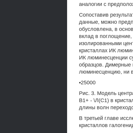
аналогии с предполо
Сопоставив результ
данные, можно предп
обусловлена, в основ
вклад в поглощение,
изолированными цен
кристаллах ИК люмин
ИК люминесценции су
образцов. Димерные 
люминесценцию, ни 
•25000
Рис. 3. Модель цент
В1+ - \Л(С1) в крист
длины волн переходо
В третьей главе исс
кристаллов галогенид