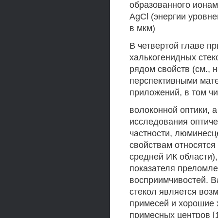
образованного ионам
AgCl (энергии уровне
в мкм)
В четвертой главе п
халькогенидных стек
рядом свойств (см., 
перспективными мате
приложений, в том чи
волоконной оптики, а
исследования оптиче
частности, люминесц
свойствам относятся
средней ИК области),
показателя преломле
восприимчивостей. В
стекол является воз
примесей и хорошие
примесных центров [