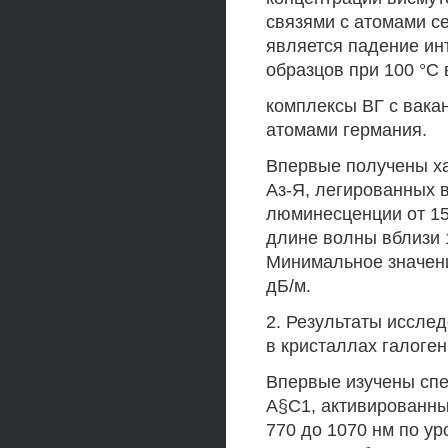
связями с атомами с
является падение ин
образцов при 100 °С
комплексы ВГ с вака
атомами германия.
Впервые получены ха
Аз-Я, легированных 
люминесценции от 15
длине волны вблизи 
Минимальное значени
дБ/м.
2. Результаты иссле
в кристаллах галоге
Впервые изучены сп
А§С1, активированн
770 до 1070 нм по у