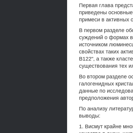
Первая глава предст
приведены основные 
примеси в активных 
В первом разделе об
суждений о формах 
источником люминесц
свойствах таких акти
В122", а также класт
существования тех и
Во втором разделе о
галогенидных криста
данные по исследова
предположения авто
По анализу литерат
выводы:
1. Висмут крайне мн