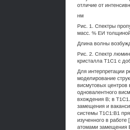
отличие от интенсив
нм
Рис. 1. Спектры проп
масс. % ЕИ толщиной
Длина волны возбуж
Рис. 2. Спектр люми
кристалла Т1С1 с до
Для интерпретации р
моделирование струк
висмутовых центров 
одновалентного висм
вхождения В; в Т1С1
замещения и ваканси
системы Т1С1:В1 пря
изученного в работе 
атомами замещения В