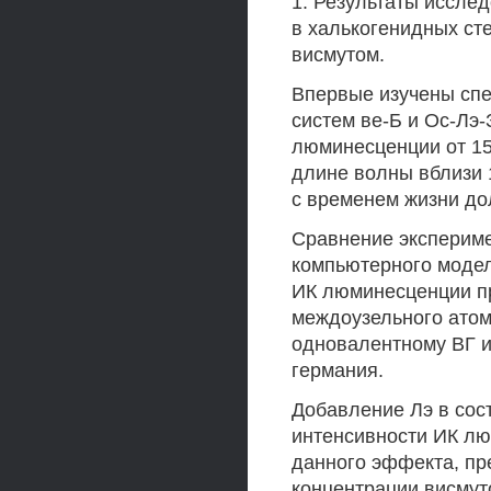
1. Результаты иссле
в халькогенидных сте
висмутом.
Впервые изучены сп
систем ве-Б и Ос-Лэ
люминесценции от 15
длине волны вблизи 
с временем жизни до
Сравнение экспериме
компьютерного модел
ИК люминесценции пр
междоузельного атома
одновалентному ВГ и
германия.
Добавление Лэ в сос
интенсивности ИК лю
данного эффекта, пр
концентрации висмут