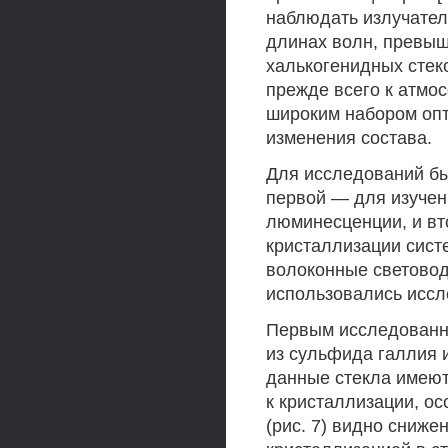
наблюдать излучател
длинах волн, превыш
халькогенидных стек
прежде всего к атмо
широким набором опти
изменения состава.
Для исследований бы
первой — для изучен
люминесценции, и вт
кристаллизации сист
волоконные световод
использовались иссл
Первым исследованны
из сульфида галлия 
данные стекла имеют
к кристаллизации, ос
(рис. 7) видно сниже