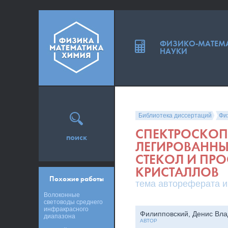
ФИЗИКО-МАТЕМ
НАУКИ
Библиотека диссертаций
Фи
СПЕКТРОСКОП
поиск
ЛЕГИРОВАННЫ
СТЕКОЛ И ПР
КРИСТАЛЛОВ
Похожие работы
тема автореферата и
Волоконные
световоды среднего
инфракрасного
Филипповский, Денис Вл
диапазона
АВТОР