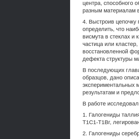
центра, способного 
разным материалам в
4. Выстроив цепочку
определить, что наи
висмута в стеклах и 
частица или кластер,
восстановленной фор
дефекта структуры м
В последующих глава
образцов, дано описа
экспериментальных 
результатам и предл
В работе исследова
1. Галогениды таллия
Т1С1-Т1Вг, легирова
2. Галогениды серебр