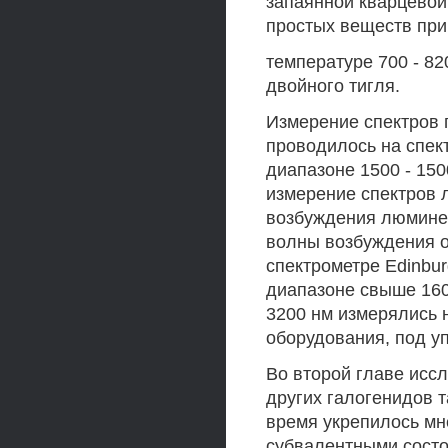
запаянной кварцевой
простых веществ при
температуре 700 - 82
двойного тигля.
Измерение спектров 
проводилось на спек
диапазоне 1500 - 150
измерение спектров 
возбуждения люмине
волны возбуждения от
спектрометре Edinbur
диапазоне свыше 160
3200 нм измерялись 
оборудования, под у
Во второй главе исс
других галогенидов т
время укрепилось мн
субвалентными состо