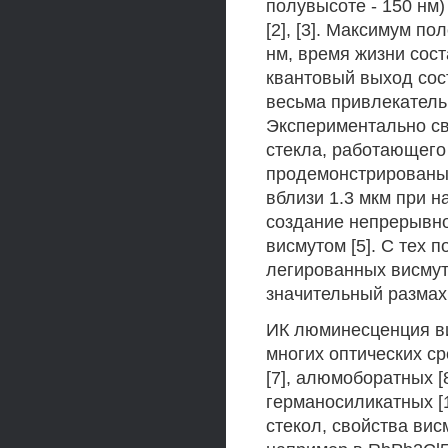
полувысоте - 150 нм
[2], [3]. Максимум 
нм, время жизни сост
квантовый выход сост
весьма привлекатель
Экспериментально св
стекла, работающего
продемонстрированы 
вблизи 1.3 мкм при 
создание непрерывно
висмутом [5]. С тех 
легированных висму
значительный размах 
ИК люминесценция в
многих оптических с
[7], алюмоборатных [
германосиликатных [
стекол, свойства ви