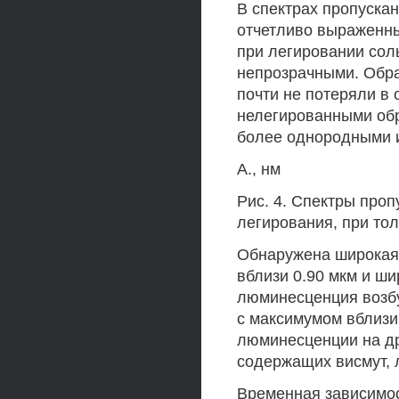
В спектрах пропускан
отчетливо выраженн
при легировании сол
непрозрачными. Обр
почти не потеряли в 
нелегированными обр
более однородными и
А., нм
Рис. 4. Спектры проп
легирования, при то
Обнаружена широкая
вблизи 0.90 мкм и шир
люминесценция возб
с максимумом вблизи
люминесценции на др
содержащих висмут, 
Временная зависимо