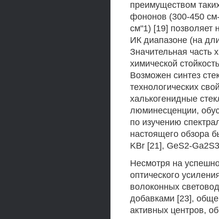
преимуществом таких 
фононов (300-450 см
см"1) [19] позволяе
ИК диапазоне (на дл
Значительная часть 
химической стойкост
Возможен синтез сте
технологических свой
халькогенидные стек
люминесценции, обус
по изучению спектра
настоящего обзора б
KBr [21], GeS2-Ga2S3
Несмотря на успешно
оптического усиления
волоконных световод
добавками [23], общ
активных центров, о