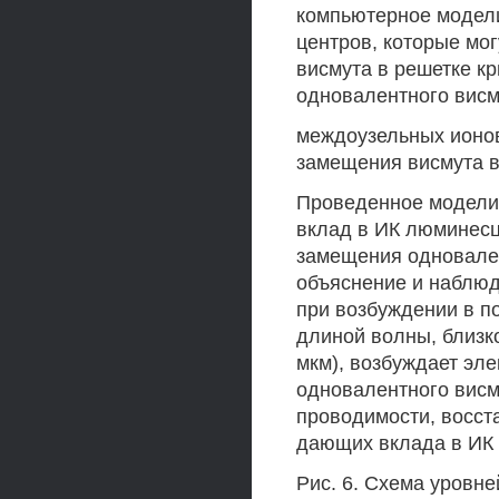
компьютерное модели
центров, которые мо
висмута в решетке к
одновалентного висм
междоузельных ионов
замещения висмута в
Проведенное моделир
вклад в ИК люминес
замещения одновалент
объяснение и наблю
при возбуждении в п
длиной волны, близк
мкм), возбуждает эл
одновалентного висм
проводимости, восст
дающих вклада в ИК
Рис. 6. Схема уровн