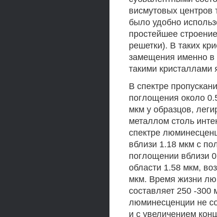
висмутовых центров 
было удобно исполь
простейшее строение
решетки). В таких к
замещения именно в 
такими кристаллами 
В спектре пропускани
поглощения около 0.5
мкм у образцов, леги
металлом столь инт
спектре люминесценц
вблизи 1.18 мкм с п
поглощении вблизи 0.4
области 1.58 мкм, во
мкм. Время жизни лю
составляет 250 -300 
люминесценции не сов
и с увеличением конц