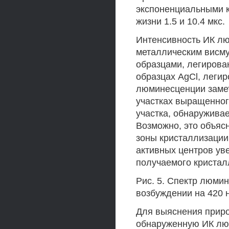
экспоненциальными 
жизни 1.5 и 10.4 мкс.
Интенсивность ИК лю
металлическим висму
образцами, легирова
образцах AgCl, леги
люминесценции замет
участках выращенног
участка, обнаружива
Возможно, это объяс
зоны кристаллизации
активных центров уве
получаемого кристал
Рис. 5. Спектр люми
возбуждении на 420 
Для выяснения приро
обнаруженную ИК лю