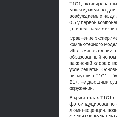
Т1С1, активированн
максимумами на длин
возбуждаемые на дли
0.5 у первой компоне
, с временами жизни 
Сравнение экспериме
компьютерного модел
ИК люминесценции в 
образованный ионом 
вакансией хлора с з
узле решетки. Основ
висмутом в Т1С1, о
В1+, не дающими су
окружении.
В кристаллах Т1С1 с
фотоиндуцированного
люминесценции, воз
с длинами волн близ