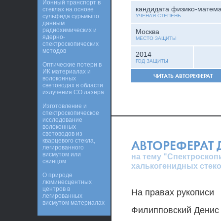
Ионный транспорт в
кандидата физико-матема
стеклах на основе
сульфида сурьмыпо
УЧЕНАЯ СТЕПЕНЬ
данным
радиохимических и
Москва
ядерно-
МЕСТО ЗАЩИТЫ
спектроскопических
методов
2014
ГОД ЗАЩИТЫ
Оптические потери в
ИК материалах и
ЧИТАТЬ АВТОРЕФЕРАТ
волоконных
световодах в области
излучения СО лазера
Изготовление и
спектроскопическое
исследование
волоконных
световодов из
кварцевого стекла,
АВТОРЕФЕРАТ
легированного
висмутом или
на тему "Спектроскоп
свинцом
халькогенидных стеко
О природе
люминесцентных
центров в
На правах рукописи
легированных
висмутом материалах
Филипповский Денис