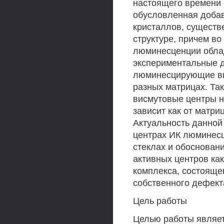
настоящего времени 
обусловленная добав
кристаллов, существе
структуре, причем во
люминесценции обла
экспериментальные д
люминесцирующие ви
разных матрицах. Та
висмутовые центры н
зависит как от матри
Актуальность данной
центрах ИК люминесц
стеклах и обоснован
активных центров как
комплекса, состоящег
собственного дефект
Цель работы
Целью работы являет