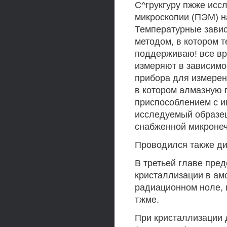
С^грукгуру пжже ис
микроскопии (ПЭМ) н
Температурные зави
методом, в котором 
поддерживаю! все вр
измеряют в зависимо
прибора для измере
в котором алмазную 
приспособлением с и
исследуемый образец
снабженной микроне
Проводился также ди
В третьей главе пре
кристаллизации в ам
радиационном ноле, 
тжме.
При кристаллизации 