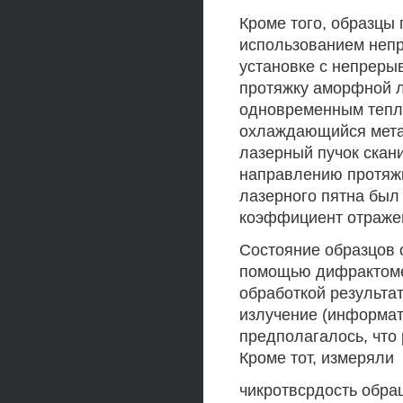
Кроме того, образцы
использованием неп
установке с непрер
протяжку аморфной л
одновременным тепл
охлаждающийся мета
лазерный пучок скан
направлению протяжк
лазерного пятна был 
коэффициент отражен
Состояние образцов 
помощью дифрактоме
обработкой результа
излучение (информат
предполагалось, что
Кроме тот, измеряли
чикротвсрдость обра