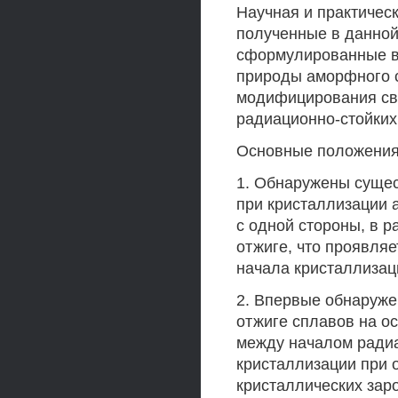
Научная и практическ
полученные в данной
сформулированные в
природы аморфного с
модифицирования св
радиационно-стойких
Основные положения
1. Обнаружены суще
при кристаллизации 
с одной стороны, в р
отжиге, что проявля
начала кристаллизац
2. Впервые обнаруже
отжиге сплавов на о
между началом ради
кристаллизации при 
кристаллических зар