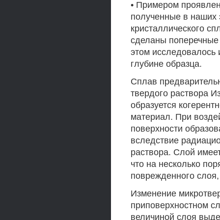
• Примером проявлен
полученные в наших 
кристаллического спл
сделаны поперечные 
этом исследовалось 
глубине образца.
Сплав предварительн
твердого раствора Из
образуется когерент
материал. При возде
поверхности образов
вследствие радиацио
раствора. Слой имеет
что на несколько по
поврежденного слоя,
Изменение микротвер
приповерхностном сл
величиной слоя выде