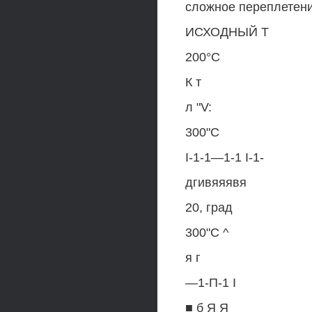
сложное переплетени
ИСХОДНЫЙ Т
200°С
К т
л "V:
300"С
I-1-1—1-1 I-1-
дгивяяявя
20, град
300"С ^
я г
—1-П-1 I
■ б Я Я