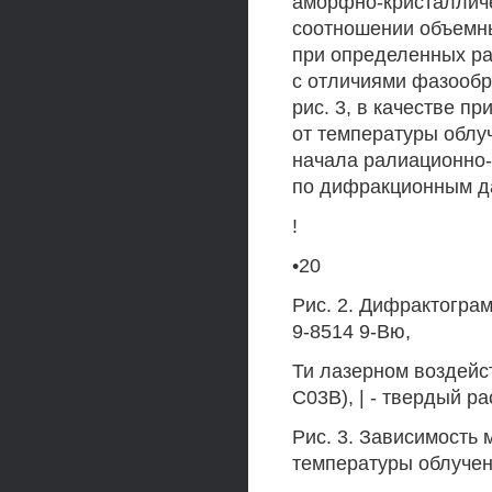
аморфно-кристалличе
соотношении объемны
при определенных ра
с отличиями фазообр
рис. 3, в качестве п
от температуры облу
начала ралиационно-
по дифракционным д
!
•20
Рис. 2. Дифрактогра
9-8514 9-Вю,
Ти лазерном воздейс
С03В), | - твердый ра
Рис. 3. Зависимость 
температуры облуче