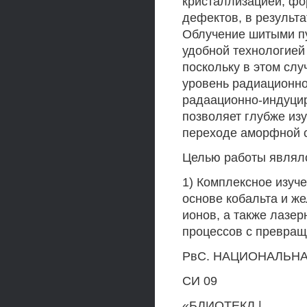
кристаллизацией, фо
дефектов, в результ
Облучение шитыми п
удобной технологией
поскольку в этом сл
уровень радиационно
радаационно-индуци
позволяет глубже из
переходе аморфной с
Целью работы являл
1) Комплексное изуч
основе кобальта и ж
ионов, а также лазе
процессов с превращ
РвС. НАЦИОНАЛЬНА
СИ 09
«БЛИОТЕКЛ |