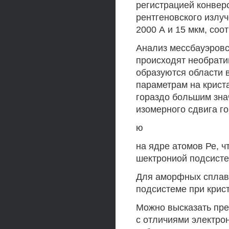
регистрацией конвер
рентгеновского излу
2000 А и 15 мкм, соо
Анализ мессбауэровс
происходят необрати
образуются области 
параметрам на криста
гораздо большим зна
изомерного сдвига г
ю
на ядре атомов Ре, ч
шектрониой подсисте
Для аморфных сплаво
подсистеме при крис
Можно высказать пре
с отличиями электро