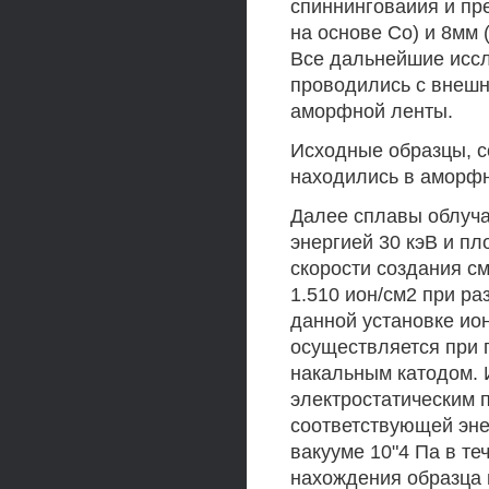
спиннинговаиия и пр
на основе Со) и 8мм 
Все дальнейшие иссл
проводились с внешн
аморфной ленты.
Исходные образцы, с
находились в аморфн
Далее сплавы облучал
энергией 30 кэВ и пл
скорости создания с
1.510 ион/см2 при ра
данной установке ио
осуществляется при 
накальным катодом. 
электростатическим 
соответствующей эне
вакууме 10"4 Па в те
нахождения образца 