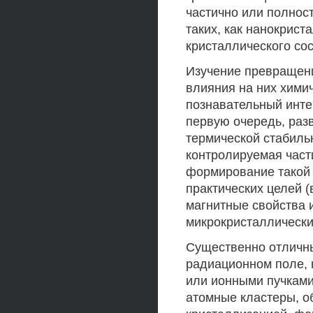
частично или полнос
таких, как нанокрист
кристаллического со
Изучение превращени
влияния на них химич
познавательный интер
первую очередь, раз
термической стабиль
контролируемая част
формирование такой 
практических целей (
магнитные свойства 
микрокристаллически
Существенно отличны
радиационном поле, 
или ионными пучками
атомные кластеры, 