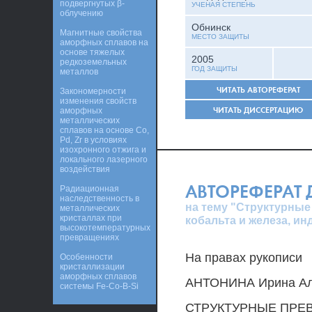
подвергнутых β-
УЧЕНАЯ СТЕПЕНЬ
облучению
Обнинск
Магнитные свойства
МЕСТО ЗАЩИТЫ
аморфных сплавов на
основе тяжелых
2005
редкоземельных
ГОД ЗАЩИТЫ
металлов
ЧИТАТЬ АВТОРЕФЕРАТ
Закономерности
изменения свойств
ЧИТАТЬ ДИССЕРТАЦИЮ
аморфных
металлических
сплавов на основе Co,
Pd, Zr в условиях
изохронного отжига и
локального лазерного
воздействия
АВТОРЕФЕРАТ
Радиационная
наследственность в
на тему "Структурные
металлических
кристаллах при
кобальта и железа, 
высокотемпературных
превращениях
На правах рукописи
Особенности
кристаллизации
аморфных сплавов
АНТОНИНА Ирина Ал
системы Fe-Co-B-Si
СТРУКТУРНЫЕ ПРЕ