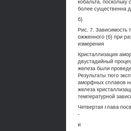
кобальта, поскольку 
более существенна д
б)
Рис. 7. Зависимость 
ожженного (б) при ра
измерения
Кристаллизация амо
двустадийный процес
железа были провед
Результаты тюго эксп
аморфных сплавов на
железа кристаллизаци
температурной завис
Четвертая глава по
-
и