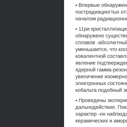
• Впервые обнаружен
пострадиациогтых от
началом радиацнонно
• 11ри кристаллизац
обнаружено существе
сплавов -абсолютны
уменьшается, что ко
ковалентной составл
явление подтвержден
ядерной гамма-резон
увеличение изомерно
электронных состоян
кобальта подобный э
• Проведены экспер
дальнодействия. Пок
характер -он наблюда
керамических и амор