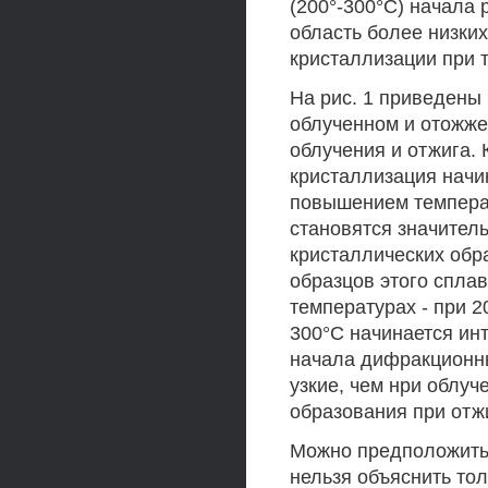
(200°-300°С) начала
область более низки
кристаллизации при 
На рис. 1 приведены 
облученном и отожже
облучения и отжига. 
кристаллизация начи
повышением темпера
становятся значитель
кристаллических обр
образцов этого спла
температурах - при 
300°С начинается ин
начала дифракционны
узкие, чем нри облуч
образования при отж
Можно предположить,
нельзя объяснить то