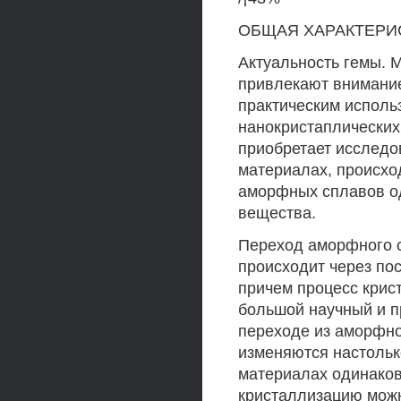
ОБЩАЯ ХАРАКТЕРИ
Актуальность гемы.
привлекают внимани
практическим исполь
нанокристаплических
приобретает исследо
материалах, происхо
аморфных сплавов од
вещества.
Переход аморфного с
происходит через по
причем процесс крис
большой научный и пр
переходе из аморфно
изменяются настольк
материалах одинако
кристаллизацию мож