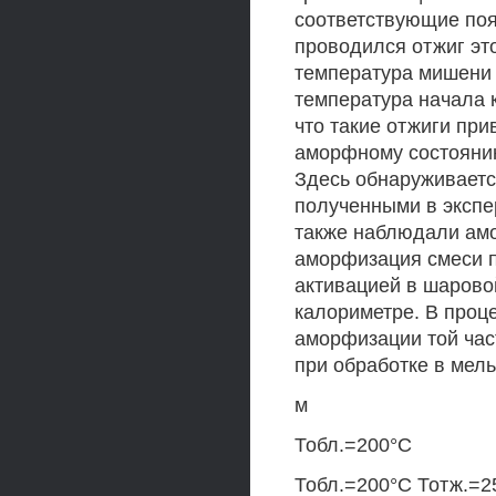
соответствующие поя
проводился отжиг эт
температура мишени п
температура начала к
что такие отжиги при
аморфному состоянию
Здесь обнаруживаетс
полученными в экспе
также наблюдали амо
аморфизация смеси п
активацией в шарово
калориметре. В проц
аморфизации той час
при обработке в мель
м
Тобл.=200°С
Тобл.=200°С Тотж.=2