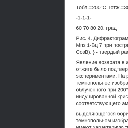
Тобл.=200°С Тотж.=3
-1-1-1-
60 70 80 20, град
Рис. 4. Дифрактогра
Мпз 1-Вц 7 при пост
СозВ), } - твердый р
Явление возврата в 
отжиге было подтвер
экспериментами. На 
темнопольное изобра
облученного при 200°
индуцированной крис
соответствующего ам
выделяющегося борид
темнопольном изобр
имеют характерную "п