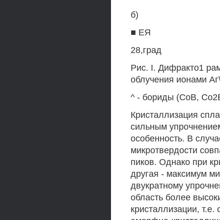
б)
■ ЕЯ
28,град
Рис. I. Дифракто1 ра
облучения ионами Аг\
^ - бориды (СоВ, Со2В
Кристаллизация спла
сильным упрочнение
особенность. В случ
микротвердости сов
пиков. Однако при к
другая - максимум м
двукратному упрочне
область более высок
кристаллизации, т.е.