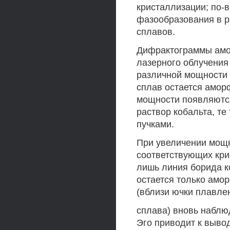
кристаллизации; по-в
фазообразования в 
сплавов.
Дифрактограммы амор
лазерного облучени
различной мощности 
сплав остается амор
мощности появляются
раствор кобальта, те
пучками.
При увеличении мощн
соответствующих кри
лишь линия борида к
остается только амо
(вблизи ючки плавле
сплава) вновь наблю
Эго приводит к вывод