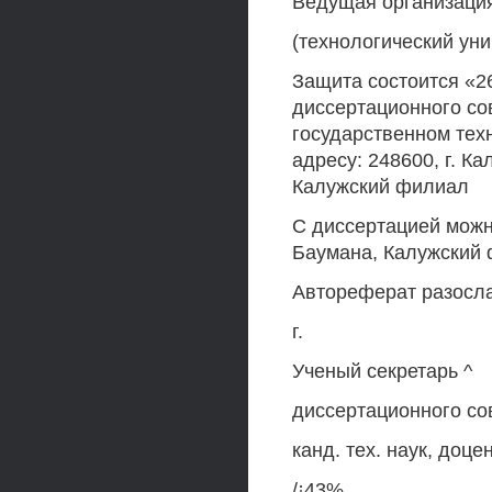
Ведущая организация
(технологический уни
Защита состоится «26
диссертационного со
государственном тех
адресу: 248600, г. К
Калужский филиал
С диссертацией можн
Баумана, Калужский ф
Автореферат разосла
г.
Ученый секретарь ^
диссертационного сов
канд. тех. наук, доцен
/¡43%