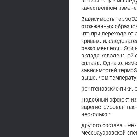
величины $ в исслед
качественном измене
Зависимость термоЭД
отожженных образцов
что при переходе от
кривых, и, следоват
резко меняется. Эти
вклада коваленгной 
сплава. Однако, изм
зависимостей термо
выше, чем температу
рентгеновские пики, 
Подобный эффект из
зарегистрирован так
несколько *
другого состава - Р
мессбауэровской спе