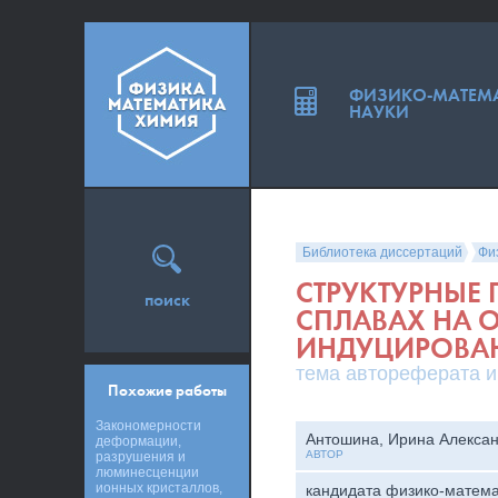
ФИЗИКО-МАТЕМ
НАУКИ
Библиотека диссертаций
Фи
СТРУКТУРНЫЕ
поиск
СПЛАВАХ НА О
ИНДУЦИРОВА
тема автореферата и
Похожие работы
Закономерности
Антошина, Ирина Алекса
деформации,
АВТОР
разрушения и
люминесценции
ионных кристаллов,
кандидата физико-матема