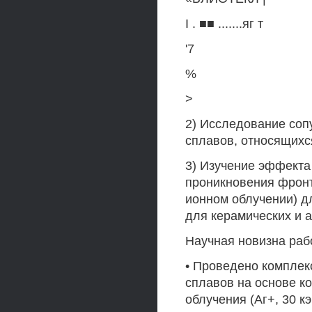
I . ■■ .......яг т
'7
%
>
2) Исследование со
сплавов, относящихся
3) Изучение эффекта
проникновения фрон
ионном облучении) д
для керамических и 
Научная новизна раб
• Проведено компле
сплавов на основе к
облучения (Аг+, 30 кэ