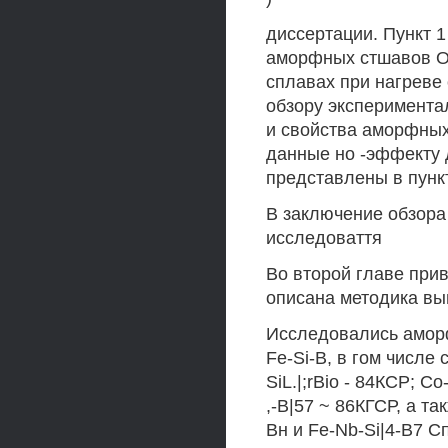
диссертации. Пункт 1
аморфных стшавов О
сплавах при нагреве 
обзору эксперимента
и свойства аморфных
данные но -эффекту 
представлены в пункт
В заключение обзора
исследоваття
Во второй главе при
описана методика вы
Исследовались аморф
Fe-Si-B, в гом числе
SiL.|;rBio - 84КСР; С
,-В|57 ~ 86КГСР, а т
Вн и Fe-Nb-Si|4-B7 