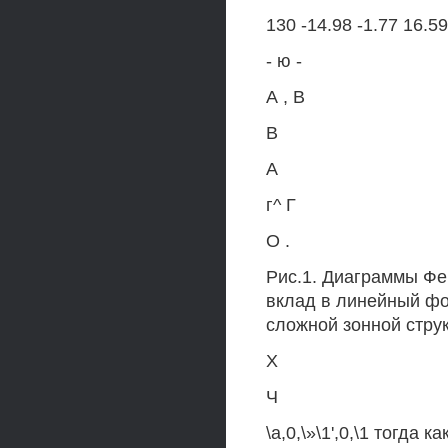
130 -14.98 -1.77 16.59 
- ю -
А , В
В
А
г^ Г
О .
Рис.1. Диаграммы Фе
вклад в линейный фо
сложной зонной стру
X
Ч
\а,0,\»\1',0,\1 тогда