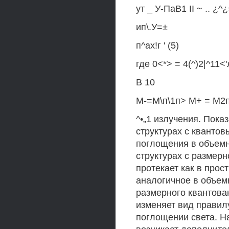
ут _ У-ПаВ1 II ~ .. ¿^
ип\.У=±
п^ах!г ' (5)
где 0<*> = 4(^)2|^11<
В 10
М-=М\п\1п> М+ = М2п\
^•„1 излучения. Пока
структурах с кванто
поглощения в объемн
структурах с размер
протекает как в прос
аналогичное в объем
размерного квантова
изменяет вид правил
поглощении света. Н