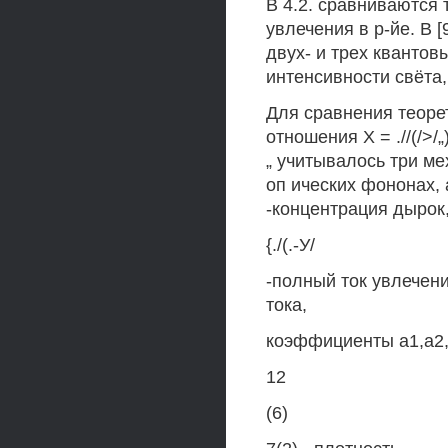
В 4.2. сравниваются
увлечения в р-йе. В [
двух- и трех квантов
интенсивности свёта
Для сравнения теоре
отношения X = .//(/>/
„ учитывалось три ме
оп ических фононах, 
-концентрация дырок
{./(.-У/
-полный ток увлечени
тока,
коэффициенты а1,а2,а
12
(6)