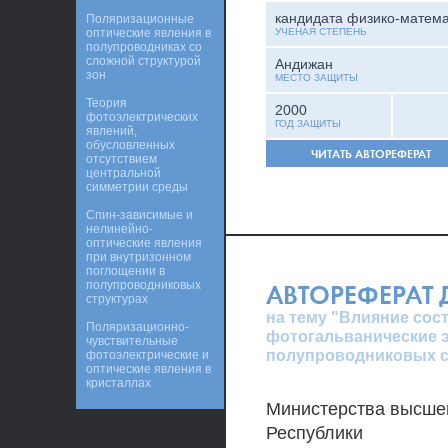
кандидата физико-матема
Поляризационные
оптические явления в
УЧЕНАЯ СТЕПЕНЬ
полупроводниках со
сложной структурой
Андижан
зон
МЕСТО ЗАЩИТЫ
Теория
2000
фотоэлектрических
ГОД ЗАЩИТЫ
явлений,
обусловленных
ЧИТАТЬ АВТОРЕФЕРАТ
отсутствием
центральной
симметрии среды
Спин-зависимые и
нелинейно-
оптические явления
при внутризонном
поглощении в
полупроводниковых
АВТОРЕФЕРАТ
структурах
на тему "Влияние сос
Поляризационно-
фотогальванические 
чувствительные
полупроводниковых с
фотоэлектрические и
оптические явления в
кристаллах
Министерства высшег
Республики