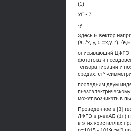
(1)
УГ • 7
-у
Здесь Ё-вектор напр
(а, /?, у, 5 =х,у, г), 
описывающий ЦФГЭ и
фототока и псевдовек
тензора гирации и п
средах; сг^ -симмет
последним двум инде
пьезоэлектрическому
может возникать в пь
Проведенное в [3] т
ЛФГЭ в р-ваАБ (1п)
в этих кристаллах пр
р=1015 - 1019 см'3 