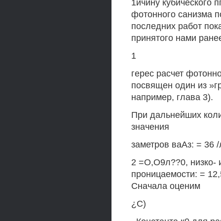
1ичину кубического п
фотонного санизма п
последних работ пока
принятого нами ране
1
герес расчет фотонн
посвящен один из »г
например, глава 3).
При дальнейших кол
значения
заметров ваАз: = 36 /
2 =О,О9л??0, низко-
проницаемости: = 12,5 
Сначала оценим
¿С)