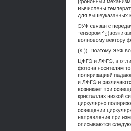
(фононный механизм)
Вычислены температ
для вышеуказанных м
ЭУФ связан с переда
тензором ^¿(возника
волновому вектору 
(К )). Поэтому ЭУФ в
ЦФГЭ и ЛФГЭ, в отли
фотона носителям то
поляризацией падающ
и ЛФГЭ и различаютс
возникает при освещ
кристаллах низкой с
циркулярно поляризо
освещении циркулярн
направление при изм
описываются следую