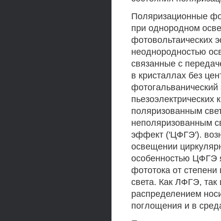
Поляризационные фо
при однородном осве
фотовольтаических 
неоднородностью ос
связанные с переда
в кристаллах без це
фотогальванический
пьезоэлектрических 
поляризованным свет
неполяризованным с
эффект ('ЦФГЭ'). во
освещении циркуляр
особенностью ЦФГЭ я
фототока от степени
света. Как ЛФГЭ, та
распределением носи
поглощения и в среда