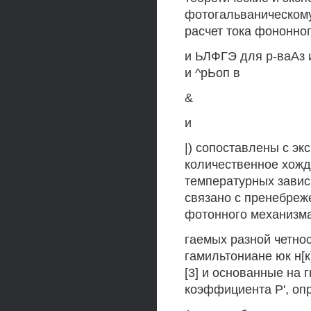
фотогальваническому
расчет тока фононн
и ЬЛФГЭ для р-ваАз 
и ^рЬоп в
&
и
|) сопоставлены с эк
количественное хожд
температурных завис
связано с пренебреж
фотонного механизм
гаемых разной четно
гамильтониане юк н[к
[3] и основанные на 
коэффициента Р', о