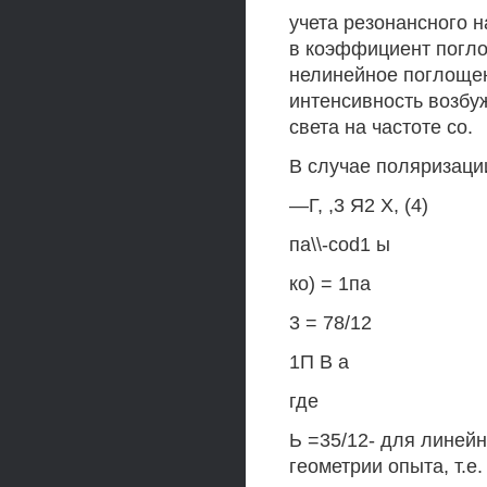
учета резонансного 
в коэффициент погло
нелинейное поглощени
интенсивность возбу
света на частоте со.
В случае поляризации
—Г, ,3 Я2 X, (4)
па\\-cod1 ы
ко) = 1па
3 = 78/12
1П В а
где
Ь =35/12- для линейн
геометрии опыта, т.е.