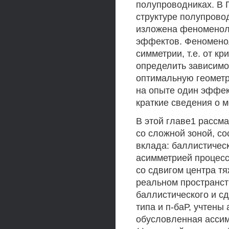
полупроводниках. В 
структуре полупрово
изложена феноменол
эффектов. Феноменол
симметрии, т.е. от к
определить зависимос
оптимальную геомет
на опыте один эффект
краткие сведения о 
В этой главе1 рассм
со сложной зоной, со
вклада: баллистичес
асимметрией процесс
со сдвигом центра тя
реальном пространст
баллистического и с
типа и п-баР, учтены
обусловленная ассим