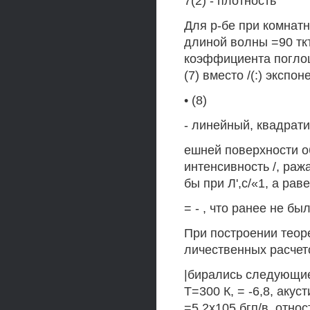
7(2) - плотность
Для р-бе при комнат
длиной волны =90 тк
коэффициента поглощ
(7) вместо /(:) экспо
• (8)
- линейный, квадрати
ешней поверхности о
интенсивность /, ража
бы при Л',с/«1, а рав
= - , что ранее не бы
При построении теор
личественных расчетов 
|бирались следующие 
Т=300 К, = -6,8, акуст
=5.2х105 бгп/в, относ