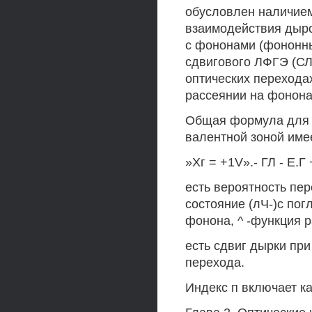
обусловлен наличием
взаимодействия дыр
с фононами (фононны
сдвигового ЛФГЭ (СЛ
оптических перехода
рассеянии на фонон
Общая формула для 
валентной зоной име
»Хг = +1V».- ГЛ - Е.Г 
есть вероятность пер
состояние (лЧ-)с пог
фонона, ^ -функция р
есть сдвиг дырки при
перехода.
Индекс п включает как