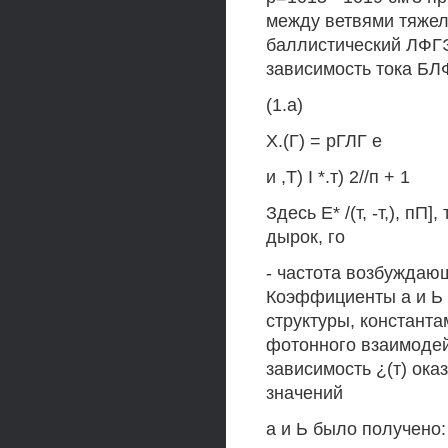
между ветвями тяжелы
баллистический ЛФГЭ
зависимость тока Б
(1.а)
Х.(Г) = рГЛГ е
и ,Т) I *.т) 2//п + 1
Здесь Е* /(т, -т,), п
дырок, го
- частота возбуждающ
Коэффициенты а и Ь 
структуры, константа
фотонного взаимодей
зависимость ¿(т) ока
значений
а и Ь было получено: 