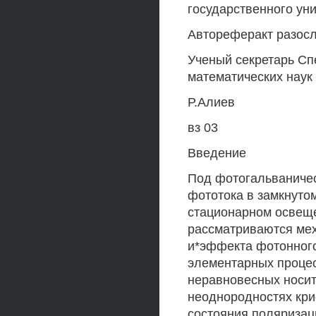
государственного ун
Автореферакт разосл
Ученый секретарь Сп
математических наук
Р.Алиев
вз 03
Введение
Под фотогальваниче
фототока в замкнутом
стационарном освеще
рассматриваются ме
и*эффекта фотонного
элементарных процес
неравновесных носит
неоднородностях кри
состояния поляризац