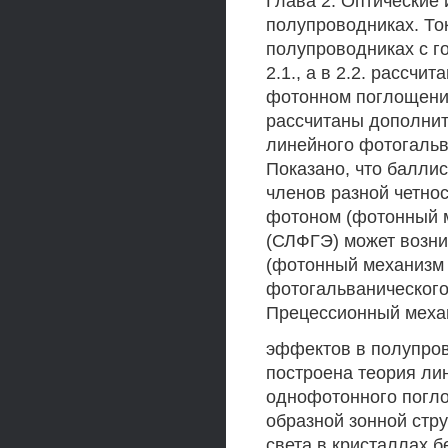
Глава 2. Оптические
полупроводниках. То
полупроводниках с го
2.1., а в 2.2. рассчи
фотонном поглощении
рассчитаны дополнит
линейного фотогальв
Показано, что балли
членов разной четно
фотоном (фотонный м
(СЛФГЭ) может возни
(фотонный механизм 
фотогальванического
Прецессионный меха
эффектов в полупрово
построена теория ли
однофотонного погло
образной зонной стр
света в кристаллах 