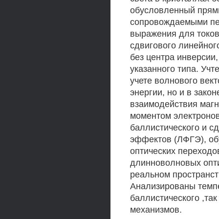
обусловленный прям
сопровождаемыми пе
выражения для токов
сдвигового линейног
без центра инверсии
указанного типа. Учт
учете волнового вект
энергии, но и в зако
взаимодействия магн
моментом электронов
баллистического и с
эффектов (ЛФГЭ), о
оптических переходов
длинноволновых опти
реальном пространст
Анализированы темпе
баллистического ,та
механизмов.