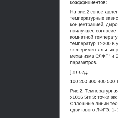
коэффициентов:
На рис.2 сопоставле
температурные завис
концентрацией, дырок
наилучшее согласие 
комнатной температу
температур Т>200 К 
экспериментальных р
механизма СЛФГ ' и 
параметров.
],отн.ед.
100 200 300 400 500 Т
Рис.2. Температурная
х1016 5гп'3: точки экс
Сплошные линии теор
сдвигового ЛФГЭ: 1- X 