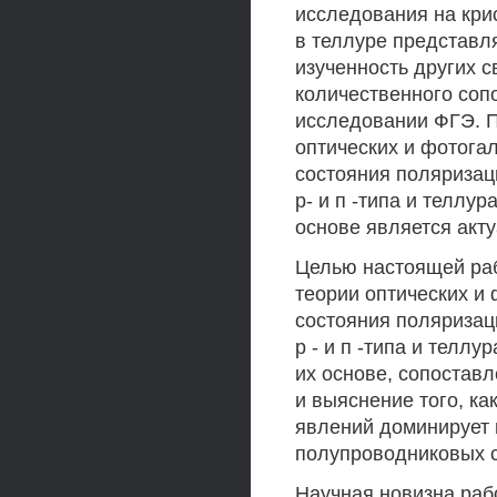
исследования на кри
в теллуре представл
изученность других с
количественного соп
исследовании ФГЭ. П
оптических и фотогал
состояния поляриза
р- и п -типа и теллур
основе является акт
Целью настоящей раб
теории оптических и
состояния поляриза
р - и п -типа и теллу
их основе, сопоставл
и выяснение того, к
явлений доминирует 
полупроводниковых с
Научная новизна раб