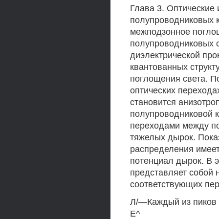
Глава 3. Оптические
полупроводниковых к
межподзонное поглощ
полупроводниковых с
диэлектрической про
квантованных структ
поглощения света. П
оптических перехода
становится анизотроп
полупроводниковой к
переходами между по
тяжелых дырок. Пока
распределения имеет 
потенциал дырок. В 
представляет собой н
соответствующих пе
Л/—Каждый из пиков 
Е^