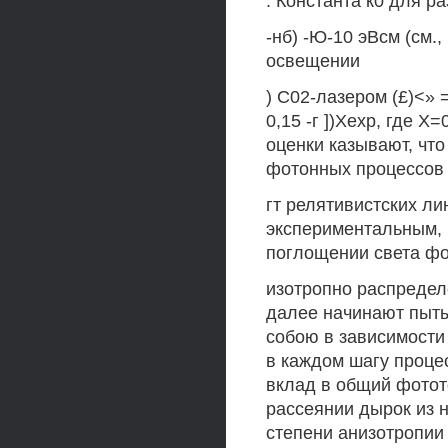
. Константа к0 для р
-нб) -Ю-10 эВсм (см.
освещении
) С02-лазером (£)<» = 
0,15 -г ])Хехр, где X
оценки казывают, чт
фотонных процессов 
гт релятивистских ли
экспериментальным, '
поглощении света ф
изотропно распредел
далее начинают пыты
собою в зависимости 
в каждом шагу проце
вклад в общий фотото
рассеянии дырок из 
степени анизотропии 