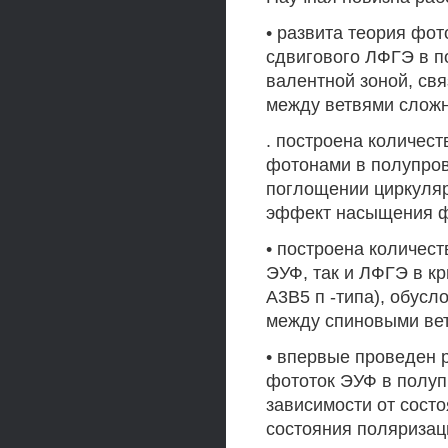
• развита теория фот
сдвигового ЛФГЭ в п
валентной зоной, св
между ветвями сложн
. построена количес
фотонами в полупров
поглощении циркуляр
эффект насыщения ф
• построена количес
ЭУФ, так и ЛФГЭ в кр
А3В5 п -типа), обус
между спиновыми вет
• впервые проведен 
фототок ЭУФ в полуп
зависимости от сост
состояния поляризаци