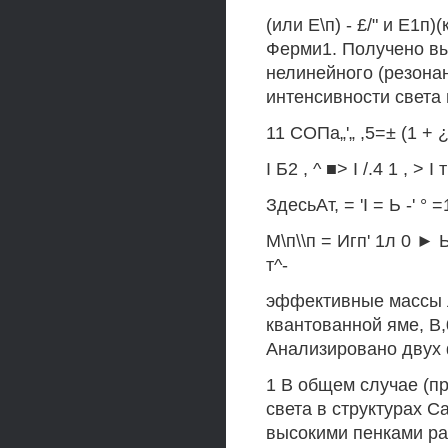
(или Е\п) - £/" и Е1п)
Ферми1. Получено в
нелинейного (резона
интенсивности света в
11 СОПа„'„ ,5=± (1 + ¿п
I Б2 , ^ ■> I /.4 1 , > I т
ЗдесьАт, = 'I = Ь -' ° 
М\п\\п = Игп' 1л 0 ► Ь
т^-
эффективные массы л
квантованной яме, В
Анализировано двух 
1 В общем случае (пр
света в структурах 
высокими пенками рас