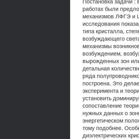
Постановка задачи :
работах были предло
механизмов ЛФГЭ и 
исследования показал
типа кристалла, степ
возбуждающего света
механизмы возникно
возбуждением, возбу
вырожденных зон ил
детальная количеств
ряда полупроводнико
построена. Это дела
эксперимента и теори
установить доминиру
сопоставление теори
нужных данных о зонн
энергетическом поло
тому подобнее. Особе
диэлектрических крис