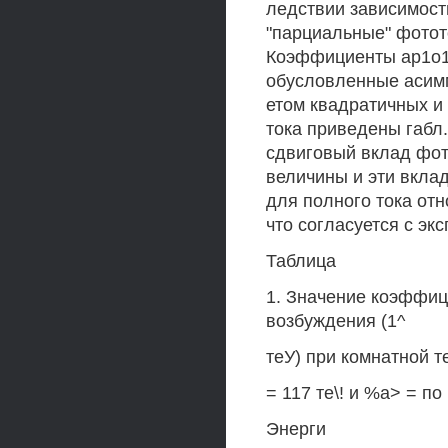
ледствии зависимости
"парциальные" фотот
Коэффициенты ар1о1 
обусловленные асим
етом квадратичных и к
тока приведены габл.
сдвиговый вклад фот
величины и эти вкла
для полного тока отн
что согласуется с э
Таблица
1. Значение коэффици
возбуждения (1^
теУ) при комнатной 
= 117 те\! и %а> = по
Энерги