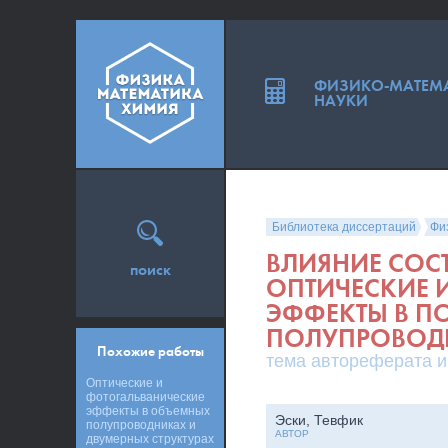
ФИЗИКО-МАТЕМ
НАУКИ
Библиотека диссертаций
Фи
ВЛИЯНИЕ СОС
поиск
ОПТИЧЕСКИЕ 
ЭФФЕКТЫ В П
ПОЛУПРОВОДН
Похожие работы
тема автореферата и
Оптические и
фотогальванические
эффекты в объемных
Эски, Тевфик
полупроводниках и
АВТОР
двумерных структурах