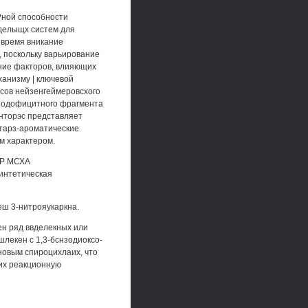
?ной способности
оделыщх систем для
 время вникание
, поскольку варьирование
ние факторов, влияющих
ханизму | ключевой
ксов нейзенгеймеровсхого
-нодофицитного фрагмента
инторэс представляет
атарз-ароматические
им характером.
ИР МСХА
интетическая
еш 3-нитрояукаркна.
ен ряд ввделекных или
лекен с 1,3-бснзодиоксо-
новым спироцихлаих, что
 их реакционную