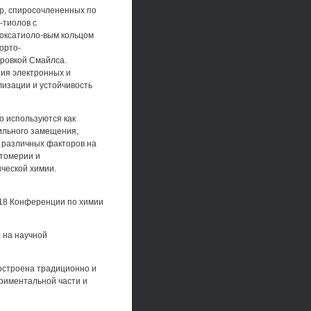
ур, спиросочлененных по
-тиолов с
зоксатиоло-вым кольцом
орто-
ровкой Смайлса.
ния электронных и
изации и устойчивость
о используются как
ильного замещения,
 различных факторов на
утомерии и
ческой химии.
18 Конференции по химии
 на научной
построена традиционно и
ериментальной части и