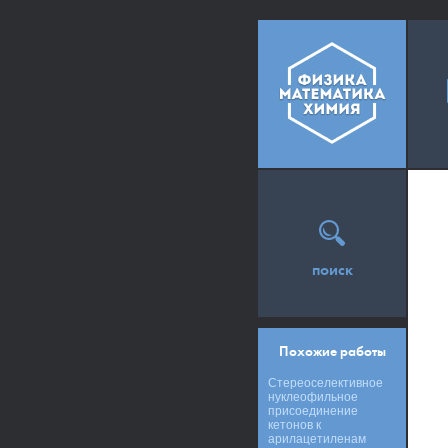
поиск
Похожие работы
Стереоселективное
нуклеофильное
присоединение
кетонов к
арилацетиленам