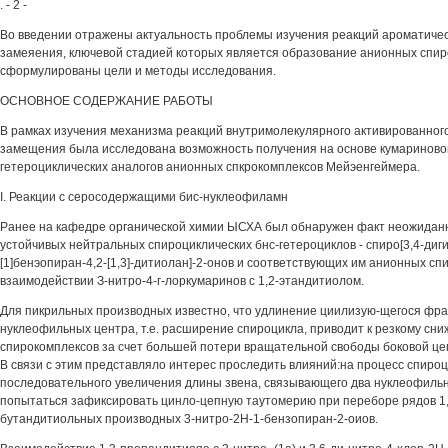
. - 2 -
Во введении отражены актуальность проблемы изучения реакций ароматиче
замеяения, ключевой стадией которых является образование анионных спир
сформулированы цели и методы исследования.
ОСНОВНОЕ СОДЕРЖАНИЕ РАБОТЫ
В рамках изучения механизма реакций внутримолекулярного активированног
замещения была исследована возможность получения на основе кумариново
гетероциклических аналогов анионных спкрокомплексов Мейэенгеймера.
I. Реакции с серосодержащими бис-нуклеофиламн
Ранее на кафедре органической химии ЫСХА был обнаружен факт неожидан
устойчивых нейтральных спироциклических бнс-гетероциклов - спиро[3,4-диг
[1]бенэопиран-4,2-[1,3]-дитиолан]-2-онов и соответствующих им анионных сп
взаимодействии З-нитро-4-г-лоркумаринов с 1,2-этандитиолом.
Для пикрильных производных известно, что удлинение циилизую-щегося фра
нуклеофильных центра, т.е. расширение спироцикла, приводит к резкому сн
спирокомплексов за счет большей потери вращательной свободы боковой це
В связи с этим представляло интерес проследить влияний:на процесс спиро
последовательного увеличения длины звена, связывающего два нуклеофильны
попытаться зафиксировать цинло-цепную таутомерию при переборе рядов 1,2-
бутандитиольных производных 3-нитро-2Н-1-бензопиран-2-оиов.