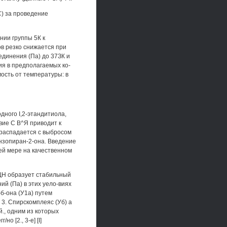
С) за проведение
нии группы 5К к
в резко снижается при
единения (Па) до 37ЗК и
ия в предполагаемых ко-
ость от температуры: в
ного I,2-этандитиола,
вие С В^Я приводит к
 распадается с выбросом
нзопиран-2-она. Введение
ей мере на качественном
ЕЦН образует стабильный
й (Па) в этих уело-виях
-б-она (У1а) путем
3. Спирскомплеяс (Уб) а
., одним из которых
о [2., 3-е] [I]