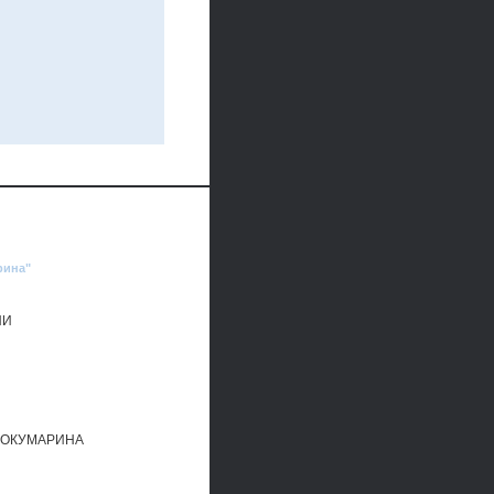
рина"
НИ
РОКУМАРИНА