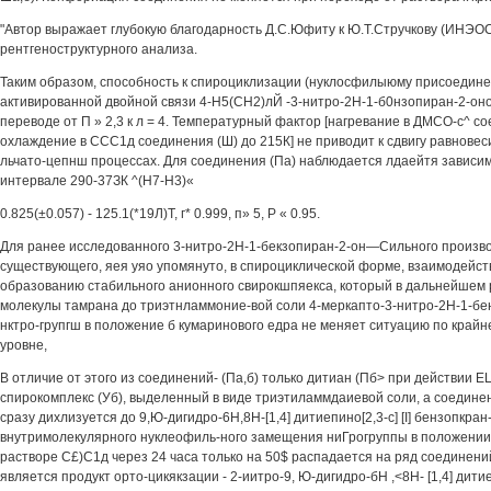
"Автор выражает глубокую благодарность Д.С.Юфиту к Ю.Т.Стручкову (ИНЭО
рентгеноструктурного анализа.
Таким образом, способность к спироциклизации (нуклосфилыюму присоедине
активированной двойной связи 4-Н5(СН2)лЙ -3-нитро-2Н-1-б0нзопиран-2-оно
переводе от П » 2,3 к л = 4. Температурный фактор [нагревание в ДМСО-с^ со
охлаждение в ССС1д соединения (Ш) до 215К] не приводит к сдвигу равновес
льчато-цепнш процессах. Для соединения (Па) наблюдается лдаейтя зависим
интервале 290-37ЗК ^(Н7-Н3)«
0.825(±0.057) - 125.1(*19Л)Т, г* 0.999, п» 5, Р « 0.95.
Для ранее исследованного 3-нитро-2Н-1-бекзопиран-2-он—Сильного производ
существующего, яея уяо упомянуто, в спироциклической форме, взаимодейст
образованию стабильного анионного свирокшпяекса, который в дальнейшем
молекулы тамрана до триэтнламмоние-вой соли 4-меркапто-3-нитро-2Н-1-бе
нктро-групгш в положение б кумаринового едра не меняет ситуацию по крайн
уровне,
В отличие от этого из соединений- (Па,б) только дитиан (Пб> при действии 
спирокомплекс (Уб), выделенный в виде триэтиламмдаиевой соли, а соединени
сразу дихлизуется до 9,Ю-дигидро-6Н,8Н-[1,4] дитиепино[2,3-с] [I] бензопкран
внутримолекулярного нуклеофиль-ного замещения ниГрогруппы в положении 
растворе С£)С1д через 24 часа только на 50$ распадается на ряд соединений
является продукт орто-цикякзации - 2-иитро-9, Ю-дигидро-бН ,<8Н- [1,4] дитиегг/н