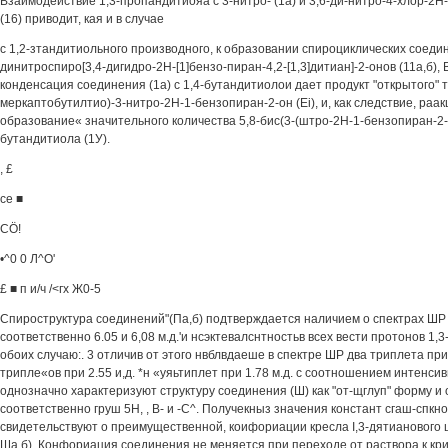
Взаимодействие 1,3-пропандитиояа с 3-нитро- (1а) и 3,6-ди-нитро-4-хлор-2
(16) приводит, кая и в случае
с 1,2-зтандитиольного производного, к образовании спироциклических соедине
динитроспиро[3,4-дигидро-2Н-[1]бензо-пиран-4,2-[1,3]дитиан]-2-онов (11а,б), 
конденсация соединения (1а) с 1,4-бутандитиолои дает продукт "открытого" ти
меркаптобутилтио)-3-нитро-2Н-1-бензопиран-2-он (Ei), и, как следствие, раа
образование« значительного количества 5,8-бис(3-(штро-2Н-1-бензопиран-2-о
бутандитиола (1У).
, £
се ■
CÖ!
•^0 0 Л^О'
£ ■ п и/ч /<гх Ж0-5
Спироструктура соединений"(Па,б) подтверждается наличием о спектрах ШР 
соответственно 6.05 и 6,08 м.д.'и нсэктевалснтностьв всех вести протонов 1,
обоих случаю:. 3 отличив от этого нвблвдаеше в спектре ШР два триплета при 1
трипле«ов при 2.55 и,д. *н «уяьтиплет при 1.78 м.д. с соотношением интенсив
однозначно характеризуют структуру соединения (Ш) как "от-щглуп" форму и
соответственно груш 5Н, , В- и -С^. Получекныз значения констант сгаш-спк
свидетельствуют о преимущественной, коифориации кресла I,3-дятианового 
Ша,б). Конфориация соединения не меняется при переходе от раствора к крист