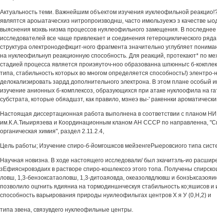
Актуальность теми. Важнейшим объектом изучения иуклеофильной реакцио!
являптся ароыатачесхиз нитропроизводнш, часто имюльзуежэ з качестве ы
выяснения мэхвь низма процессов нуялеофильного замещения. В последнее
исследователей все чаще привлекает и соединения гетероциклического ряда
структура олектронодефкцит-ного фрагмента значительно углубляет понима
на нуклеофильнуп реакционную способность. Для реакций, протекают* по ме
стадией процесса является проиэяуточ-ноо образованна шпюнньгс б-кокпле
типа, стабильность которых во многом определяется способность!) элентро
делокалиэировать зардд дополнительного электрона. В этом плане особый 
изучение анионных б-комплексоз, образующихся при атаке нуклоофила на г
субстрата, которые обяадшзт, как правило, мзнеэ вы-' ракеннки ароматическ
Настоящая диссертационная работа выполнена в соответствии с планом Н
им.К.А.Тиыирязева и Координационным кланом АН СССР по направленна, "С
органическая химия", раздел 2.11.2.4,
Цель работы; Изучение спиро-б-йомгошксов мейзенгеРыеровсиого типа сист
Научная новизна. В ходе настоящего исследовали/ был зкачитзль-ио расшир
зЕфияснровэдаих в растворе спиро-кошлексоэ этого топа. Получены спирскош
ловш, 1,3-бензоксатаоловш, 1,3-дитоаяовда, океазолвдлювш и бонзЬксаэояи
позволило оцгнить ядияниа на тормодиншнческуя стабильность ко;яшисов и
способность варьирования природы нуилеофилыгах центров X я У (0,Н,2) и
типа звена, связувдего нуклеофильные центры.