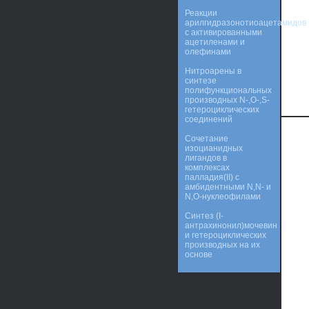
Реакции
арилгидразонотиоацетамидов
с активированными
ацетиленами и
олефинами
Нитроарены в
синтезе
полифункциональных
производных N-,O-,S-
гетероциклических
соединений
Сочетание
изоцианидных
лигандов в
комплексах
палладия(II) с
амбидентными N,N- и
N,O-нуклеофилами
Синтез (I-
антрахинонил)мочевин
и гетероциклических
производных на их
основе