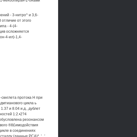
Н-1-йензопиран-2-онами
ний - 3-нитро^ и 3,6-
В отличие от этого
па - 4-(4-
кцив осложняется
н-4-ил)-1,4-
-скнглета протока Н при
3-дмтианового цикла ь
.37 и 8.04 и.д., дублет
ностей 1:2.•2?4
 обусловлена резонансом
нового ®8£имодойствия
цикле в соединениях
аллу (данные РСА)*. '.. '