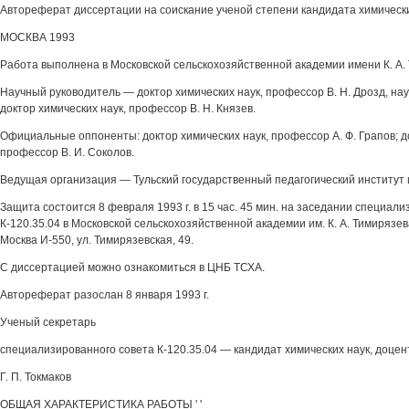
Автореферат диссертации на соискание ученой степени кандидата химическ
МОСКВА 1993
Работа выполнена в Московской сельскохозяйственной академии имени К. А.
Научный руководитель — доктор химических наук, профессор В. Н. Дрозд, н
доктор химических наук, профессор В. Н. Князев.
Официальные оппоненты: доктор химических наук, профессор А. Ф. Грапов; д
профессор В. И. Соколов.
Ведущая организация — Тульский государственный педагогический институт им
Защита состоится 8 февраля 1993 г. в 15 час. 45 мин. на заседании специал
К-120.35.04 в Московской сельскохозяйственной академии им. К. А. Тимирязева
Москва И-550, ул. Тимирязевская, 49.
С диссертацией можно ознакомиться в ЦНБ ТСХА.
Автореферат разослан 8 января 1993 г.
Ученый секретарь
специализированного совета К-120.35.04 — кандидат химических наук, доцен
Г. П. Токмаков
ОБЩАЯ ХАРАКТЕРИСТИКА РАБОТЫ ' '