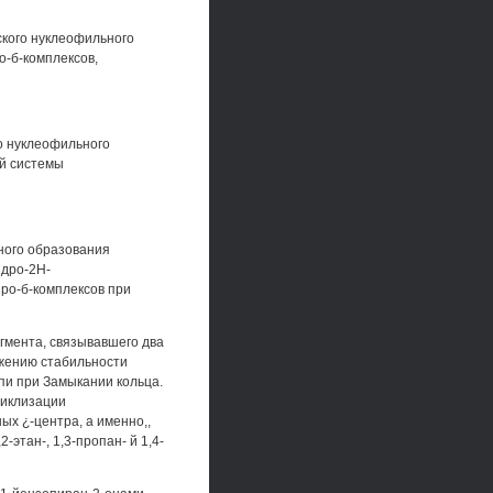
ского нуклеофильного
о-б-комплексов,
о нуклеофильного
й системы
ного образования
идро-2Н-
иро-б-комплексов при
гмента, связывавшего два
ижению стабильности
пи при Замыкании кольца.
циклизации
х ¿-центра, а именно,,
этан-, 1,3-пропан- й 1,4-