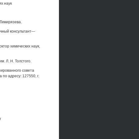
их наук
 Тимирязева.
аучный консультант—
октор химических наук,
. Л. Н. Толстого.
изированного совета
 по адресу: 127550, г.
т