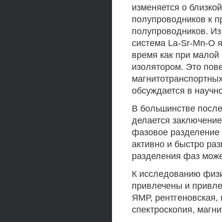
изменяется о близко
полупроводников к 
полупроводников. Из
система La-Sr-Mn-О я
время как при малой 
изолятором. Это пов
магнитотранспортных
обсуждается в научн
В большинстве после
делается заключение
фазовое разделение в
активно и быстро ра
разделения фаз може
К исследованию физи
привлечены и привле
ЯМР, рентгеновская,
спектроскопия, магн