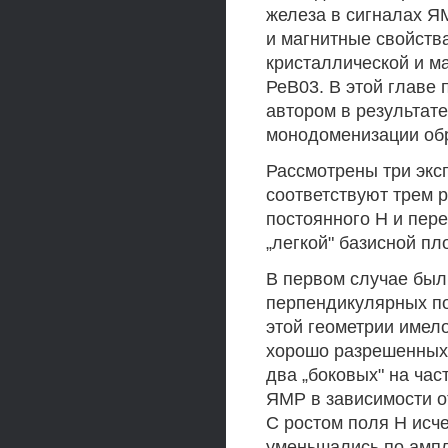
железа в сигналах Я
и магнитные свойств
кристаллической и м
РеВ03. В этой главе
автором в результат
монодоменизации об
Рассмотрены три экс
соответствуют трем 
постоянного Н и пер
„легкой" базисной пл
В первом случае бы
перпендикулярных по
этой геометрии имел
хорошо разрешенных 
два „боковых" на час
ЯМР в зависимости о
С ростом поля Н исче
уменьшались по ампли