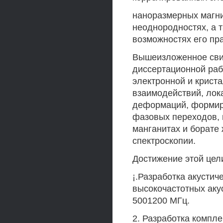
наноразмерных магни
неоднородностях, а 
возможностях его пр
Вышеизложенное свид
диссертационной раб
электронной и крист
взаимодействий, лок
деформаций, формир
фазовых переходов, 
манганитах и борате
спектроскопии.
Достижение этой цел
¡.Разработка акусти
высокочастотных аку
5001200 МГц.
2. Разработка компл