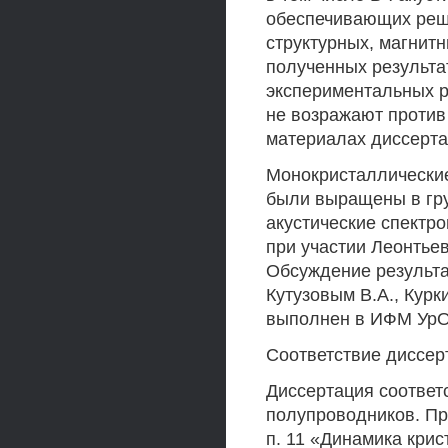
обеспечивающих реш
структурных, магнит
полученных результа
экспериментальных р
не возражают против
материалах диссерта
Монокристаллические
были выращены в гр
акустические спектр
при участии Леонтьев
Обсуждение результа
Кутузовым В.А., Кур
выполнен в ИФМ УрО 
Соответствие диссер
Диссертация соответс
полупроводников. Пр
п. 11 «Динамика кри