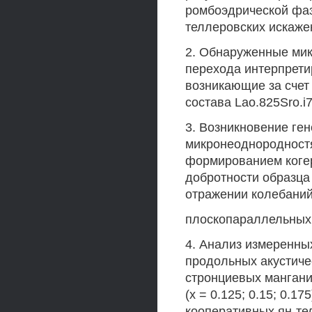
ромбоэдрической фаз
теллеровских искаже
2. Обнаруженные мик
перехода интерпрети
возникающие за счет
состава Lao.825Sro.
3. Возникновение ге
микронеоднородностя
формированием когер
добротности образца
отражении колебаний
плоскопараллельных 
4. Анализ измеренны
продольных акустиче
стронциевых мангани
(х = 0.125; 0.15; 0.1
кооперативных ян-те