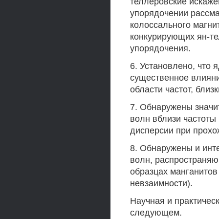
теллеровские искаже
упорядочении рассма
колоссального магни
конкурирующих ян-те
упорядочения.
6. Установлено, что 
существенное влияни
области частот, близк
7. Обнаружены значи
волн вблизи частоты
дисперсии при прохо
8. Обнаружены и инт
волн, распространяю
образцах манганитов
невзаимности).
Научная и практичес
следующем.