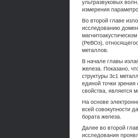
ультразвуковых волн
измерения параметро
Во второй главе изл
исследованию доменн
магнитоакустическом
(РеВОз), относящегос
металлов.
В начале главы изла
железа. Показано, ч
структуры 3с1 металло
единой точки зрения
свойства, является м
На основе электронн
всей совокупности д
бората железа.
Далее во второй гла
исследования проявл