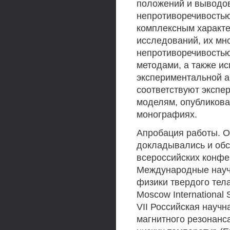
положений и выводов
непротиворечивостью
комплексным характ
исследований, их мн
непротиворечивостью
методами, а также и
экспериментальной а
соответствуют экспе
моделям, опубликова
монографиях.
Апробация работы. О
докладывались и об
всероссийских конфе
Международные науч
физики твердого тела"
Moscow International 
VII Российская науч
магнитного резонанса