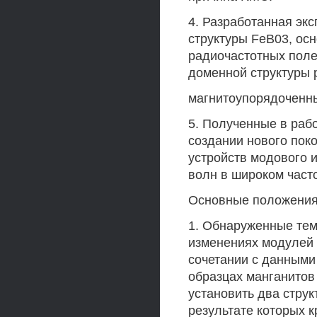
4. Разработанная эк
структуры FeB03, ос
радиочастотных поле
доменной структуры 
магнитоупорядоченн
5. Полученные в раб
создании нового пок
устройств модового 
волн в широком част
Основные положения
1. Обнаруженные тем
изменениях модулей 
сочетании с данными
образцах манганитов L
установить два стру
результате которых к