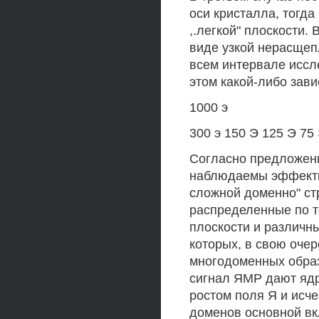
оси кристалла, тогд
,.легкой" плоскости.
виде узкой нерасщеп
всем интервале иссл
этом какой-либо зав
1000 э
300 э 150 Э 125 Э 75
Согласно предложенн
наблюдаемы эффекты
сложной доменно" ст
распределенные по т
плоскости и различн
которых, в свою очер
многодоменных образ
сигнал ЯМР дают ядр
ростом поля Я и исч
доменов основной вк