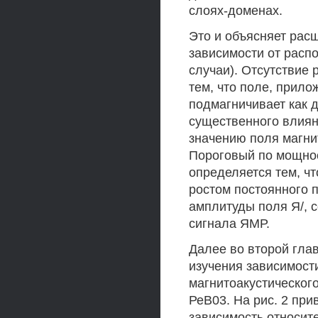
слоях-доменах.
Это и объясняет рас
зависимости от распо
случаи). Отсутствие
тем, что поле, прило
подмагничивает как 
существенного влиян
значению поля магни
Пороговый по мощно
определяется тем, ч
ростом постоянного 
амплитуды поля Я/, 
сигнала ЯМР.
Далее во второй гла
изучения зависимости
магнитоакустического
РеВ03. На рис. 2 пр
зависимость относит