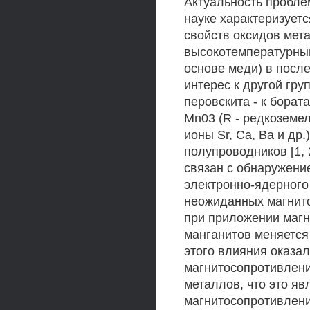
Актуальность пробле
науке характеризует
свойств оксидов мет
высокотемпературны
основе меди) в посл
интерес к другой гру
перовскита - к борат
Mn03 (R - редкоземел
ионы Sr, Са, Ва и др
полупроводников [1,
связан с обнаружени
электронно-ядерного 
неожиданных магнито
при приложении магн
манганитов меняется 
этого влияния оказа
магнитосопротивлени
металлов, что это я
магнитосопротивлени