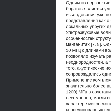
Одним из перспектив
боратов является ул
исследования уже п
представления как о 
локальных упругих д
Ультразвуковые волн
особенностей структ
манганитах [7, 8]. О
10 МГц с длинами во
позволяло изучать р
неоднородностей, а 
того, акустические и
сопровождались одн
Применение комплек
значительно более вы
1200) МГц в сочетан
несомненно, могли с
характере микроскоп
коррелированных эле