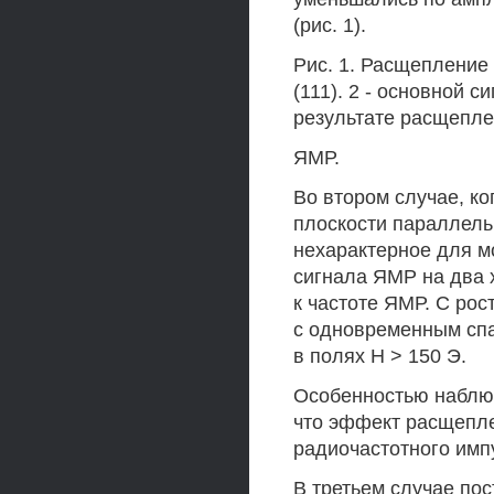
(рис. 1).
Рис. 1. Расщепление 
(111). 2 - основной с
результате расщеплен
ЯМР.
Во втором случае, ко
плоскости параллельн
нехарактерное для 
сигнала ЯМР на два 
к частоте ЯМР. С ро
с одновременным спа
в полях Н > 150 Э.
Особенностью наблю
что эффект расщепл
радиочастотного имп
В третьем случае по