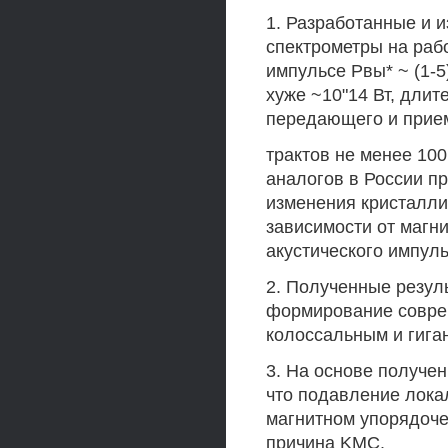
1. Разработанные и 
спектрометры на рабо
импульсе Рвы* ~ (1-5
хуже ~10"14 Вт, длит
передающего и прие
трактов не менее 10
аналогов в России п
изменения кристалли
зависимости от магн
акустического импуль
2. Полученные резул
формирование совре
колоссальным и гига
3. На основе получе
что подавление лока
магнитном упорядоче
причина KMC.