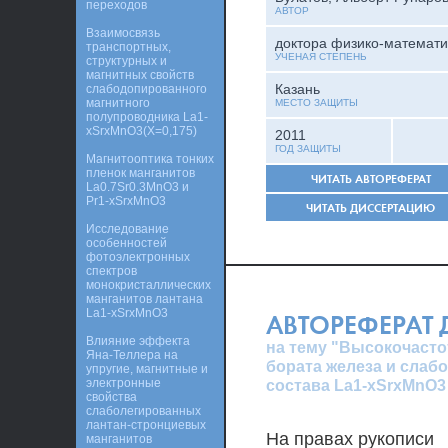
переходов
АВТОР
Взаимосвязь
доктора физико-математи
транспортных,
УЧЕНАЯ СТЕПЕНЬ
структурных и
магнитных свойств
Казань
слабодопированного
магнитного
МЕСТО ЗАЩИТЫ
полупроводника La1-
xSrxMnO3(X=0,175)
2011
ГОД ЗАЩИТЫ
Магнитооптика тонких
пленок манганитов
ЧИТАТЬ АВТОРЕФЕРАТ
La0.7Sr0.3MnO3 и
Pr1-xSrxMnO3
ЧИТАТЬ ДИССЕРТАЦИЮ
Исследование
особенностей
фотоэлектронных
спектров
монокристаллических
манганитов лантана
La1-xSrxMnO3
АВТОРЕФЕРАТ
Влияние эффекта
на тему "Высокочасто
Яна-Теллера на
бората железа и слаб
упругие, магнитные и
электронные
состава La1-xSrxMnO3 (0
свойства
слаболегированных
лантан-стронциевых
На правах рукописи
манганитов