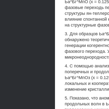
Ьа^Бг^МпО (х = 0.125
фазовые переходь пе
структуры ян-теллер
влияние спонтанной 
на структурные фазо
3. Для образцов Ьа^Б
обнаружено теоретич
генерации когерентн
фазового перехода. У
микронеоднородностя
4. С помощью анализ
поперечных и продол
Ьа^Бг^МпОз (х = 0.12
локальных и коопера
изменение кристалли
5. Показано, что ано
продольных волн в 