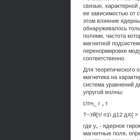
связью, характерной
ее зависимостью от 
этом влияние ядерны
обнаруживалось толь
полями, частота кото
магнитной подсистем
перенормировке моду
соответственно.
Для теоретического 
магнетика на характ
система уравнений д
упругой волны:
с!пч_ г „ т
Т~Уй[т/ п1\ д12 дХ{ > 
где у„ - ядерное ги
магнитные поля, опр