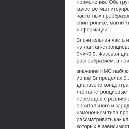
применения. Обе гру
качестве магнитоупр
частотных преобразо
спинтронике, магнит
информации.
Значительная часть 
на лантан-стронциевы
0<х<0.9. Фазовая ди
разнообразием, а на
значение KMC наблюд
ионов Sr пределах 0.1
диапазоне концентра
лантан-стронциевые
переходов с различн
орбитального и заря
изменением типа про
рассматривать как к
которых в зависимос