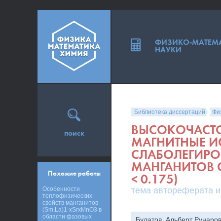
ФИЗИКО-МАТЕМ
НАУКИ
Библиотека диссертаций
Фи
ВЫСОКОЧАСТО
поиск
МАГНИТНЫЕ И
СЛАБОЛЕГИРО
МАНГАНИТОВ С
Похожие работы
< 0.175)
Особенности
тема автореферата и
теплофизических
свойств манганитов
(Sm,La)1-xSrxMnO3 в
области фазовых
Булатов, Альберт Рунаро