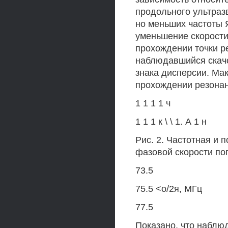
продольного ультразв
но меньших частоты 
уменьшение скорости
прохождении точки р
наблюдавшийся скач
знака дисперсии. Ма
прохождении резонан
1 1 1 1 ч
1 1 1 к \ \ 1. А 1 н
Рис. 2. Частотная и 
фазовой скорости по
73.5
75.5 <о/2я, МГц
77.5
Показано, что наблю