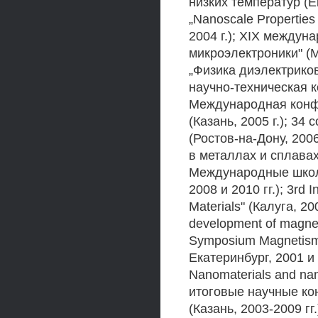
низких температур (Ек
„Nanoscale Properties
2004 г.); XIX между
микроэлектроники" (
„Физика диэлектриков
научно-техническая к
Международная конфе
(Казань, 2005 г.); 3
(Ростов-на-Дону, 20
в металлах и сплавах"
Международные школы
2008 и 2010 гг.); 3rd I
Materials" (Калуга, 20
development of magnet
Symposium Magnetism 
Екатеринбург, 2001 и 2
Nanomaterials and nan
итоговые научные ко
(Казань, 2003-2009 гг.