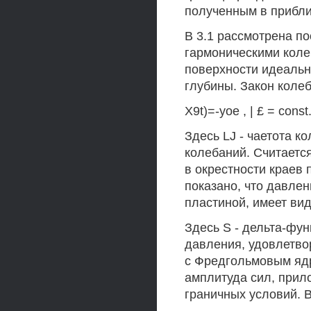
полученным в приближ
В 3.1 рассмотрена по
гармоническими коле
поверхности идеальн
глубины. Закон колеб
X9t)=-yoe , | £ = const
Здесь LJ - чаетота к
колебаний. Считаетс
в окрестности краев 
показано, что давле
пластиной, имеет ви
Здесь S - дельта-фун
давления, удовлетво
с Фредгольмовым яд
амплитуда сил, прил
граничных условий. 