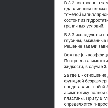
В 3.2 построено в за
вдавливании плоског
тяжелой капиллярной
состоит из гидростат
граничных условий.
В 3.3 исследуются в
глубины, вызванные 
Решение задачи зави
Во= где ju - коэффиц
Построена асимптоти
жидкости, в случае $ 
2а где £ - отношени
функцией безразмерн
представляет собой 
асимптотику полной 
пластины. При ty 6 г
определяется гидрос