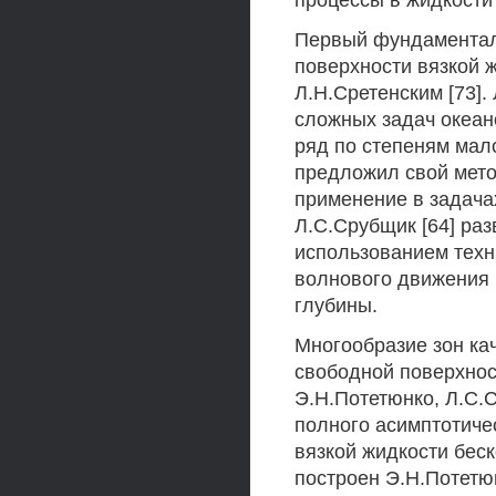
процессы в жидкости
Первый фундаментал
поверхности вязкой 
Л.Н.Сретенским [73].
сложных задач океан
ряд по степеням мало
предложил свой мето
применение в задачах
Л.С.Срубщик [64] ра
использованием техн
волнового движения 
глубины.
Многообразие зон ка
свободной поверхнос
Э.Н.Потетюнко, Л.С.
полного асимптотиче
вязкой жидкости бес
построен Э.Н.Потетюн