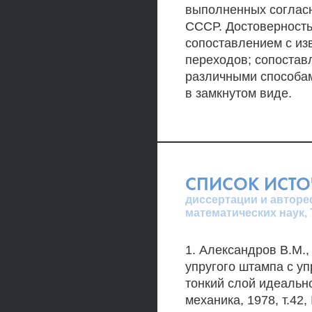
выполненных соглас
СССР. Достоверность
сопоставлением с из
переходов; сопостав
различными способам
в замкнутом виде.
СПИСОК ИСТ
диссертации и авторе
математических наук,
1. Александров В.М.
упругого штампа с у
тонкий слой идеальн
механика, 1978, т.42,