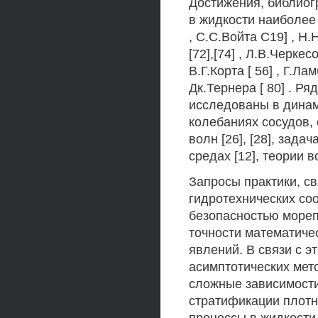
Достижения, библиог
в жидкости наиболее
, С.С.Войта С19] , Н
[72],[74] , Л.В.Черкес
В.Г.Корта [ 56] , Г.Ла
Дк.Тернера [ 80] . Р
исследованы в динами
колебаниях сосудов,
волн [26], [28], зада
средах [12], теории во
Запросы практики, с
гидротехнических со
безопасностью мореп
точности математиче
явлений. В связи с э
асимптотических мет
сложные зависимости
стратификации плотн