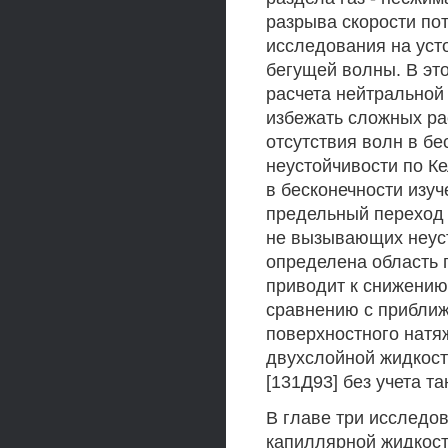
разрыва скорости по
исследования на уст
бегущей волны. В эт
расчета нейтральной
избежать сложных ра
отсутствия волн в б
неустойчивости по Ке
в бесконечности изу
предельный переход 
не вызывающих неуст
определена область 
приводит к снижению
сравнению с приближ
поверхностного натя
двухслойной жидкост
[131Д93] без учета т
В главе три исследо
капиллярной жидкост