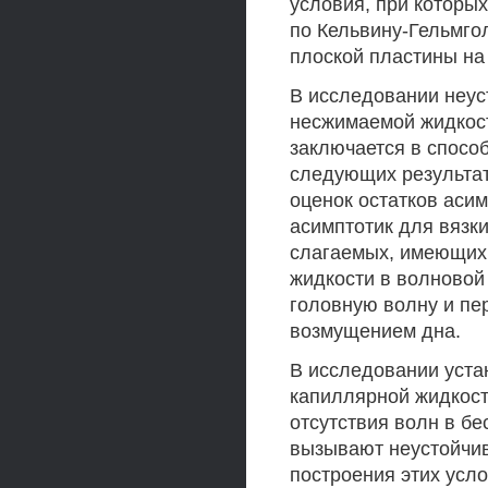
условия, при которы
по Кельвину-Гельмго
плоской пластины на
В исследовании неус
несжимаемой жидкост
заключается в спосо
следующих результат
оценок остатков аси
асимптотик для вязк
слагаемых, имеющих
жидкости в волновой
головную волну и пе
возмущением дна.
В исследовании уста
капиллярной жидкост
отсутствия волн в бе
вызывают неустойчив
построения этих усл