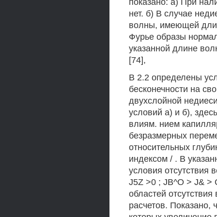
показано: а) При нал
нет. б) В случае не
волны, имеющей длин
Фурье образы норма
указанной длине волны
[74],
В 2.2 определены ус
бесконечности на св
двухслойной недиеси
условий а) и б), зде
влиям. нием капилля
безразмерных перем
относительных глуби
индексом / . В указ
условия отсутствия в
J5Z >0 ; JB^O > J& >
областей отсутствия 
расчетов. Показано, 