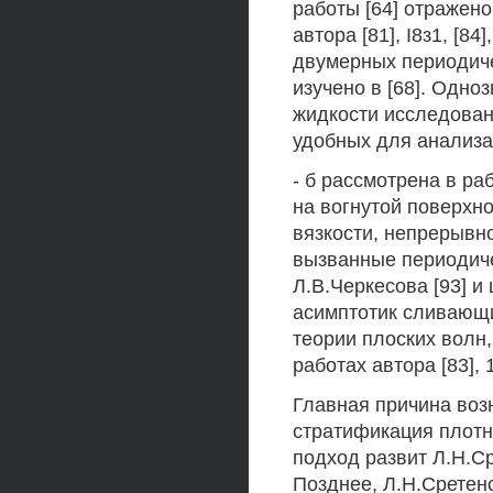
работы [64] отражено в
автора [81], I8з1, [8
двумерных периодиче
изучено в [68]. Одно
жидкости исследован
удобных для анализа
- б рассмотрена в ра
на вогнутой поверхн
вязкости, непрерывн
вызванные периодич
Л.В.Черкесова [93] и
асимптотик сливающих
теории плоских волн
работах автора [83], 1
Главная причина воз
стратификация плотн
подход развит Л.Н.С
Позднее, Л.Н.Сретенс