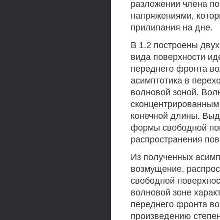
разложении члена по
напряжениями, котор
прилипания на дне.
В 1.2 построены дву
вида поверхности ид
переднего фронта во
асимптотика в перех
волновой зоной. Вол
сконцентрированным
конечной длины. Выд
формы свободной пов
распространения пов
Из полученных асимп
возмущение, распро
свободной поверхнос
волновой зоне харак
переднего фронта во
произведению степен