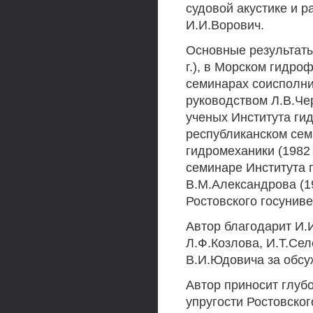
судовой акустике и 
И.И.Ворович.
Основные результаты
г.), в Морском гидро
семинарах соисполни
руководством Л.В.Че
ученых Института гид
республиканском сем
гидромеханики (1982 
семинаре Института
В.М.Александрова (19
Ростовского госунив
Автор благодарит И.
Л.Ф.Козлова, И.Т.Се
В.И.Юдовича за обсу
Автор приносит глуб
упругости Ростовског