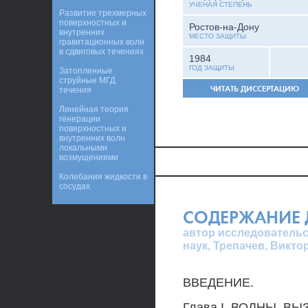
УЧЕНАЯ СТЕПЕНЬ
Развитие трехмерных
поверхностных и
Ростов-на-Дону
внутренних
МЕСТО ЗАЩИТЫ
гравитационных волн
в сдвиговых течениях
1984
ГОД ЗАЩИТЫ
Затопленные
струйные МГД
ЧИТАТЬ ДИССЕРТАЦИЮ
течения
Линейная теория
генерации
поверхностных и
внутренних волн
локальными
возмущениями
Колебания жидкости в
сосудах
СОДЕРЖАНИЕ 
автор исследовательс
наук, Трепачев, Викт
ВВЕДЕНИЕ.
Глава I. ВОЛНЫ, 