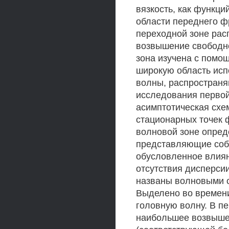
вязкость, как функций
области переднего ф
переходной зоне рас
возвышение свободной
зона изучена с помо
широкую область исп
волны, распространя
исследования первой
асимптотическая схе
стационарных точек 
волновой зоне опред
представляющие собо
обусловленное влиян
отсутствия дисперси
названы волновыми с
Выделено во времени
головную волну. В п
наибольшее возвышен