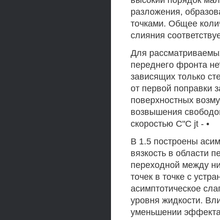
высокий порядок мал
разложения, образо
точками. Общее колич
слияния соответствует
Для рассматриваемы
переднего фронта не
зависящих только ст
от первой поправки 
поверхностных возму
возвышения свободо
скоростью С"С jt - •
В 1.5 построены аси
вязкость в области 
переходной между ни
точек в точке с устр
асимптотическое сла
уровня жидкости. Вл
уменьшении эффекта 