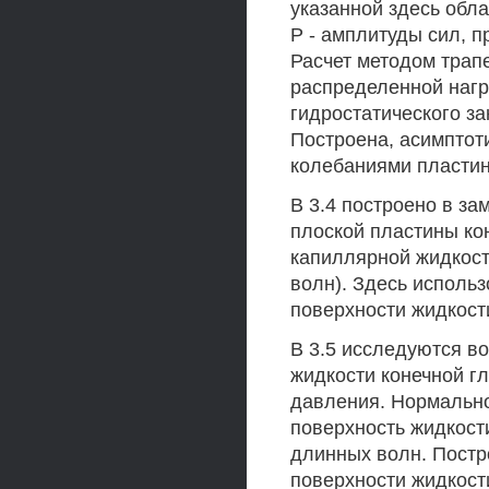
указанной здесь обла
Р - амплитуды сил, 
Расчет методом трапе
распределенной нагру
гидростатического зак
Построена, асимптот
колебаниями пласти
В 3.4 построено в з
плоской пластины ко
капиллярной жидкост
волн). Здесь исполь
поверхности жидкост
В 3.5 исследуются в
жидкости конечной г
давления. Нормально
поверхность жидкост
длинных волн. Постр
поверхности жидкости