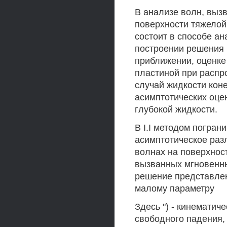
В анализе волн, выз
поверхности тяжелой
состоит в способе ан
построении решения 
приближении, оценке
пластиной при распр
случай жидкости кон
асимптотических оце
глубокой жидкости.
В I.I методом погра
асимптотическое раз
волнах на поверхнос
вызванных мгновенны
решение представле
малому параметру
Здесь ") - кинематич
свободного падения, /