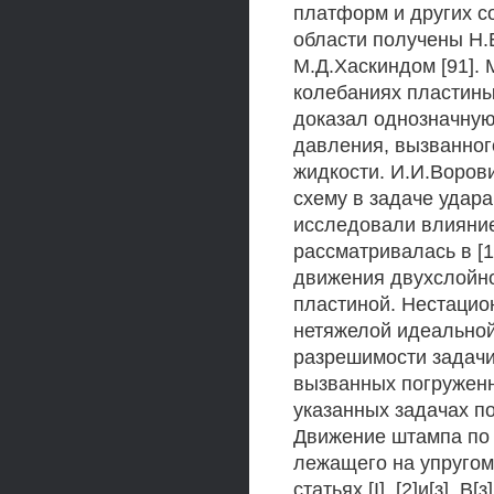
платформ и других с
области получены Н.Е
М.Д.Хаскиндом [91]. 
колебаниях пластины 
доказал однозначную
давления, вызванног
жидкости. И.И.Воров
схему в задаче удара
исследовали влияние
рассматривалась в [1
движения двухслойно
пластиной. Нестацио
нетяжелой идеальной
разрешимости задачи
вызванных погруженн
указанных задачах п
Движение штампа по 
лежащего на упругом
статьях [I], [2]и[з]. 