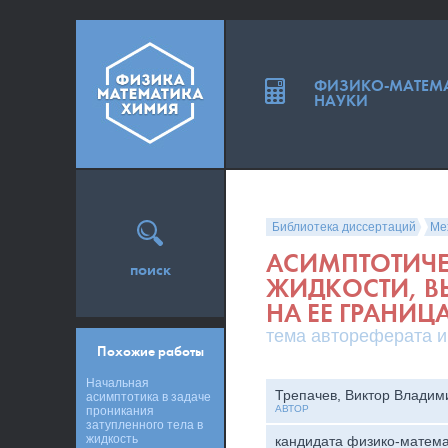
ФИЗИКО-МАТЕМ
НАУКИ
Библиотека диссертаций
Ме
АСИМПТОТИЧЕ
поиск
ЖИДКОСТИ, 
НА ЕЕ ГРАНИЦ
тема автореферата и
Похожие работы
Начальная
Трепачев, Виктор Владим
асимптотика в задаче
АВТОР
проникания
затупленного тела в
жидкость
кандидата физико-матема