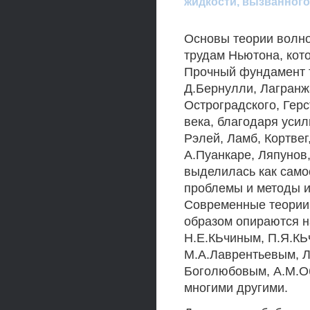
жидкости, вызванного
Основы теории волно
трудам Ньютона, кото
Прочный фундамент 
Д.Бернулли, Лагранж
Остроградского, Герс
века, благодаря усил
Рэлей, Ламб, Кортвег
А.Пуанкаре, Ляпунов
выделилась как само
проблемы и методы и
Современные теории
образом опираются н
Н.Е.КЬчиным, П.Я.КЬ
М.А.Лаврентьевым, Л
Боголюбовым, А.М.О
многими другими.