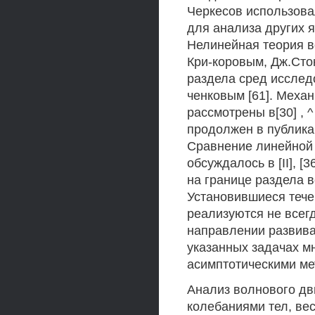
Черкесов использова
для анализа других 
Нелинейная теория в
Кри-коровым, Дж.Сто
раздела сред исслед
ченковым [61]. Меха
рассмотрены в[30] , ^
продолжен в публикация
Сравнение линейной 
обсуждалось в [II], [
на границе раздела в
Установившиеся тече
реализуются не всегд
направлении развивалис
указанных задачах м
асимптотическими ме
Анализ волнового дв
колебаниями тел, ве