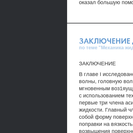
оказал большую помо
ЗАКЛЮЧЕНИЕ 
по теме "Механика жид
ЗАКЛЮЧЕНИЕ
В главе I исследова
волны, головную вол
мгновенным воз1яуще
с использованием те
первые три члена ас
жидкости. Главный ч
собой форму поверхн
поправки на вязкост
возвышения поверхно