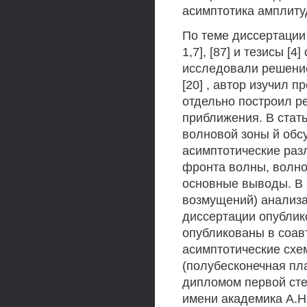
асимптотика амплиту
По теме диссертации о
1,7], [87] и тезисы [
исследовали решение
[20] , автор изучил 
отдельно построил р
приближения. В стать
волновой зоны й обс
асимптотические раз
фронта волны, волно
основные выводы. В с
возмущений) анализа
диссертации опублико
опубликованы в соав
асимптотические схе
(полубесконечная пла
дипломом первой ст
имени академика А.Н.