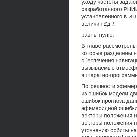
уходу частоты задаю
разработанного РНИИ
установленного в И
величин £дг/,
равны нулю.
В главе рассмотрены
которые разделены н
обеспечения навигац
вызываемые атмосфе
аппаратно-программн
Погрешности эфемери
из ошибок модели дв
ошибок прогноза дан
эфемеридной ошибки
векторы положения н
векторы положения п
уточнению орбиты на