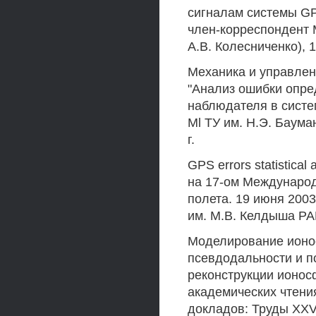
сигналам системы GP
член-корреспондент 
А.В. Колесниченко), 
Механика и управлен
"Анализ ошибки опре
наблюдателя в систе
Ml ТУ им. Н.Э. Баума
г.
GPS errors statistical
на 17-ом Международ
полета. 19 июня 2003
им. М.В. Келдыша РА
Моделирование ионо
псевдодальности и п
реконструкции ионос
академических чтения
докладов: Труды XXVI