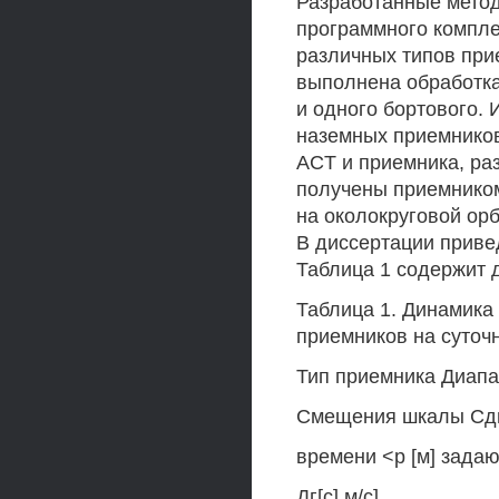
Разработанные метод
программного компле
различных типов пр
выполнена обработка
и одного бортового.
наземных приемников
ACT и приемника, ра
получены приемником
на околокруговой орб
В диссертации приве
Таблица 1 содержит 
Таблица 1. Динамика
приемников на суточ
Тип приемника Диапа
Смещения шкалы Сд
времени <р [м] зада
Дг[с] м/с]