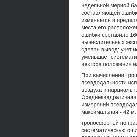
недельной мерной ба
составляющей ошибк
изменяется в предела
места его расположе
ошибки составило 16
вычислительных эксп
сделан вывод: учет 
уменьшает системати
вектора положения н
При вычислении тро
псевдодальности исп
воздуха и парциальн
Среднеквадратичная
измерений псевдодаль
максимальная - 42 м.
тропосферной попра
систематическую оши