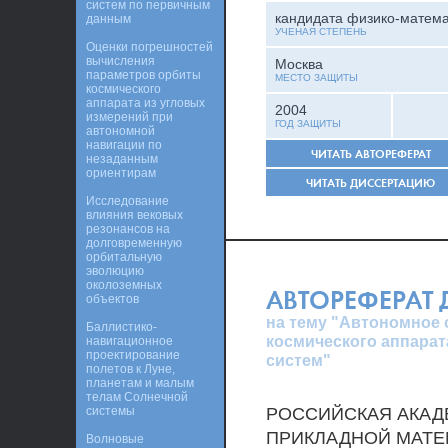
систем по первичным
кандидата физико-матема
данным
УЧЕНАЯ СТЕПЕНЬ
Оценки погрешностей
вычисления
Москва
параметров орбиты
МЕСТО ЗАЩИТЫ
космического
аппарата из угловых
2004
измерений при
ГОД ЗАЩИТЫ
автономной
навигации по
ЧИТАТЬ АВТОРЕФЕРАТ
незаданным
ориентирам
ЧИТАТЬ ДИССЕРТАЦИЮ
Исследование
влияния вековых
резонансов на
долговременную
орбитальную
эволюцию
околоземных
АВТОРЕФЕРАТ
объектов
на тему "Автономное
Баллистико-
космического аппара
навигационное
проектирование
систем"
полетов к Луне,
планетам и малым
телам Солнечной
системы
РОССИЙСКАЯ АКАДЕ
ПРИКЛАДНОЙ МАТЕМ
Волновые