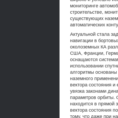
мониторинге автомоби
строительстве, мони
существующих наземн
автоматических конт
Актуальной стала за
навигации в бортовы
околоземных КА разл
США, Франции, Герма
оснащаются системам
использовании спутн
алгоритмы основаны н
наземного применени
вектора состояния и
увязка законами дин
параметров орбиты.
находится в прямой 
вектора состояния п
тому, что даже при 