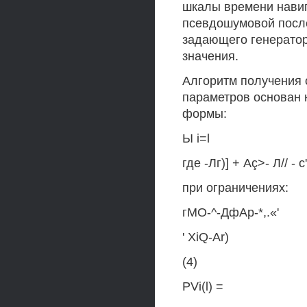
шкалы времени навиг
псевдошумовой после
задающего генератор
значения.
Алгоритм получения 
параметров основан 
формы:
Ы i=l
где -Лг)] + Aç>- Л// - с'
при ограничениях:
гМО-^-ДфАр-*,.«'
' XiQ-Ar)
(4)
PVi(l) =