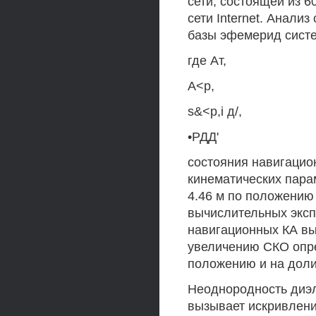
сети, состоящей из 
сети Internet. Анали
базы эфемерид сист
где Ат,
А<р,
s&<p,i д/,
•РДД'
состояния навигацио
кинематических пара
4.46 м по положению 
вычислительных экс
навигационных КА вы
увеличению СКО опре
положению и на доли
Неоднородность диэ
вызывает искривление