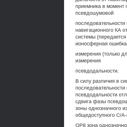
приемника в момент 
псевдошумовой
последовательности 
навигационного КА о
системы (передается
ионосферная ошибка 
измерения (только д
измерения
псевдодальности.
В силу различия в с
последовательности 
псевдодальности отл
сдвига фазы псевдош
зоны однозначного и
общедоступного С/А-
ОР8 зона однозначного