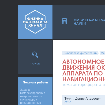
ФИЗИКО-МАТЕМ
НАУКИ
Библиотека диссертаций
Ме
АВТОНОМНОЕ 
поиск
ДВИЖЕНИЯ О
АППАРАТА ПО
НАВИГАЦИОН
Похожие работы
тема автореферата и
Задача
комплексирования
инерциальных и
Тучин, Денис Андреевич
спутниковых
АВТОР
навигационных