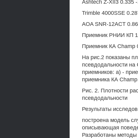
Ashtech Z-XII3 0.335 
Trimble 4000SSE 0.287
AOA SNR-12ACT 0.869 
Приемник РНИИ КП 1.
Приемник КА Champ 0.
На рис.2 показаны п
псевдодальности на 
приемников: а) - прие
приемника КА Champ
Рис. 2. Плотности р
псевдодальности
Результаты исследов
построена модель сл
описывающая поведе
Разработаны методы 