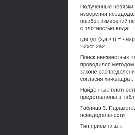
Полученные невязки 
измерения псевдодал
ошибок измерений пс
с плотностью вида:
где /дг (х,а,<т) = •
Ч2хсг 2а2
Поиск неизвестных па
проводился методом 
законе распределени
согласия хи-квадрат.
Найденные плотност
представлены в табл
Таблица 3. Параметр
псевдодальности
Тип приемника к