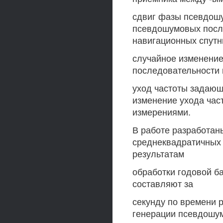
сдвиг фазы псевдош
псевдошумовых после
навигационных спутн
случайное изменени
последовательности м
уход частоты задающ
изменение ухода час
измерениями.
В работе разработан
среднеквадратичных 
результатам
обработки годовой б
составляют за
секунду по времени р
генерации псевдошум