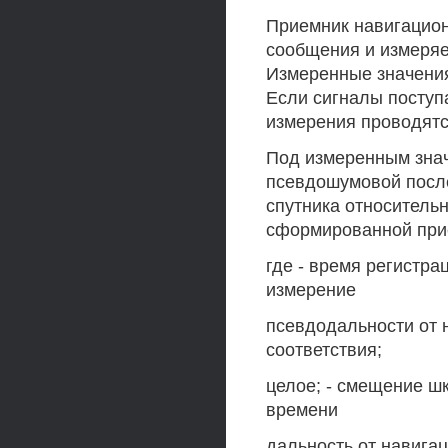
Приемник навигацио
сообщения и измеряе
Измеренные значения
Если сигналы поступ
измерения проводятс
Под измеренным знач
псевдошумовой после
спутника относитель
сформированной при
где - время регистра
измерение
псевдодальности от н
соответствия;
целое; - смещение ш
времени
дальность от навига