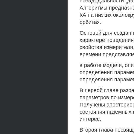
псевдодальности (да
Алгоритмы предназн
КА на низких околок
орбитах.
Основой для созданн
характере поведени
свойства измерителя
времени представля
в работе модели, оп
определения парамет
определения параме
В первой главе разр
параметров по измер
Получены апостериор
состояния наземных 
интерес.
Вторая глава посвящ