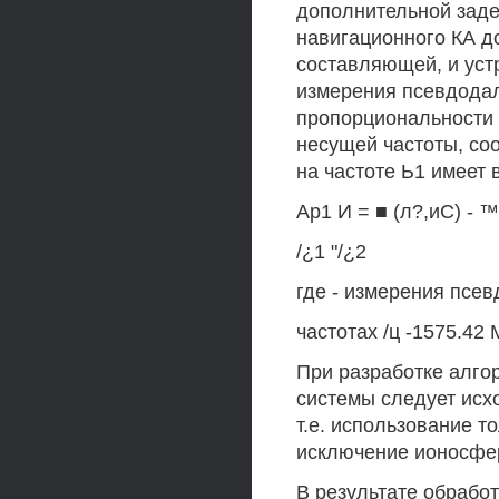
дополнительной заде
навигационного КА д
составляющей, и уст
измерения псевдодал
пропорциональности 
несущей частоты, со
на частоте Ь1 имеет 
Ар1 И = ■ (л?,иС) - ™
/¿1 "/¿2
где - измерения псев
частотах /ц -1575.42 
При разработке алго
системы следует исх
т.е. использование т
исключение ионосфе
В результате обрабо