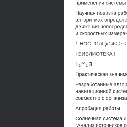
применения системы 
Научная новизна раб
алгоритмах определе
движения непосредс
и скоростных измере
1 НОС. 11/\Ц«14<|> 
I БИБЛИОТЕКА I
I ¿"^¿Я
Практическая значим
Разработанные алго
навигационной систе
совместно с организ
Апробация работы
Солнечная система и
"Анализ источников 