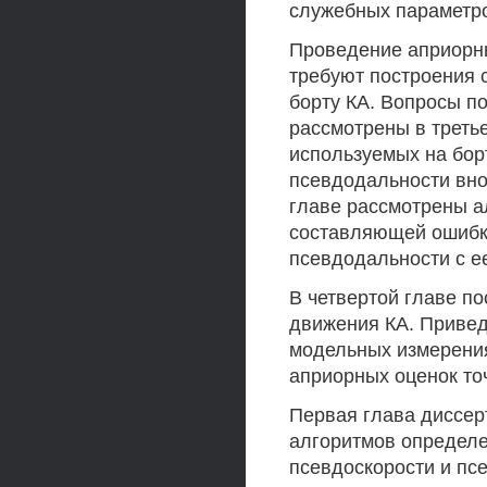
служебных параметро
Проведение априорны
требуют построения 
борту КА. Вопросы п
рассмотрены в треть
используемых на бор
псевдодальности вно
главе рассмотрены 
составляющей ошибк
псевдодальности с ее
В четвертой главе п
движения КА. Привед
модельных измерения
априорных оценок то
Первая глава диссер
алгоритмов определ
псевдоскорости и пс