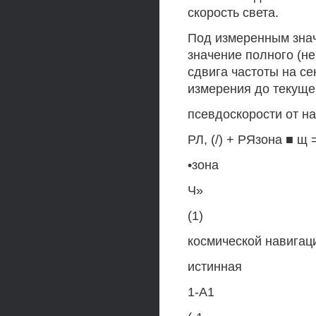
скорость света.
Под измеренным знач
значение полного (н
сдвига частоты на с
измерения до текуще
псевдоскорости от н
РЛ, (/) + РЯзона ■ щ =
•зона
Ч»
(1)
космической навигац
истинная
1-А1