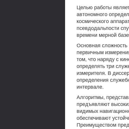
Целью работы являет
автономного определ
космического аппара
псевдодальпости спу
времени мерной базе
Основная сложность 
первичным измерения
том, что наряду с к
определять три служ
измерителя. В диссе
определения служеб
интервале.
Алгоритмы, представ
предъявляют высоких
видимых навигацион
обеспечивают устойч
Преимуществом пред