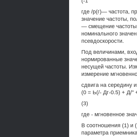
(-1
где /р(г)— частота, 
значение частоты, п
— смещение частоты
номинального значен
псевдоскорости.
Под величинами, вхо
нормированные значе
несущей частоты. Из
измерение мгновенно
сдвига на середину ин
(0 = Ь(/- Дг-0.5) + Д/" 
(3)
где - мгновенное зна
В соотношения (1) и 
параметра приемника