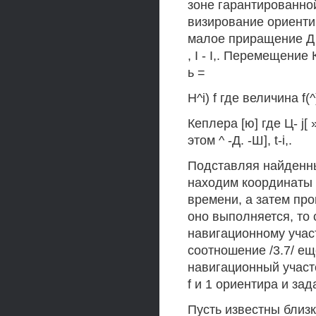
зоне гарантированно
визирование ориентир
малое приращение Д 
, I - I,. Перемещение 
ь =
H^i) f где величина f
Кеплера [ю] где Ц- j[
этом ^ -Д. -Ш], t-i,.
Подставляя найденные
находим координаты 
времени, а затем пр
оно выполняется, то
навигационному участ
соотношение /3.7/ ещ
навигационный участ
f и 1 ориентира и з
Пусть известны близки