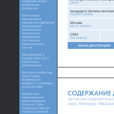
навигации малых
АВТОР
космических
аппаратов
кандидата физико-матема
УЧЕНАЯ СТЕПЕНЬ
Автономное
определение
Москва
параметров движения
околоземного
МЕСТО ЗАЩИТЫ
космического
аппарата по
1984
измерениям
ГОД ЗАЩИТЫ
спутниковых
навигационных
ЧИТАТЬ ДИССЕРТАЦИЮ
систем
Определение и
оценка орбит ИСЗ
наилучшего
приближения
Методы и алгоритмы
ориентации
космического
аппарата с помощью
астросистемы
СОДЕРЖАНИЕ 
Баллистико-
навигационное
автор исследовательс
проектирование
наук, Винокур, Михаи
полетов к Луне,
планетам и малым
телам Солнечной