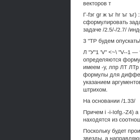
векторов т
Г-fэг gr ж ъг hr ъг ъг
сформулировать зада
задаче /2.5/-/2.7/ /ин
3 "TP будем опускать
Л "У"1 'V" <~\ "V--1 —
определяются формулами
имеем -у, лпр ЛТ ЛТр 
формулы для диффере
указанием аргументов
штрихом.
На основании /1.33/
Причем i -i-Iofg.-Z4)
находятся из соотнош
Поскольку будет про
звезды, а направляющ