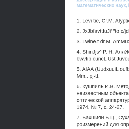
математических наук,
1. Levi tie, Сr.M. Afyp
2. JxJbfavttfuJi' "to c/
3. Lwine.t dr.M. AmMu>
4. ShinJjs^ P. H. АллЖ
bwvfib cuncL UstiJuvo
5. AIAA (UudxuuiL ouf
Mm., pj-tt.
6. Кушпиль И.В. Мет
неизвестным объекта
оптической аппарату
1974, № 7, с. 24-27.
7. Бахшиян Б.Ц., Сух
роизмерений для опр