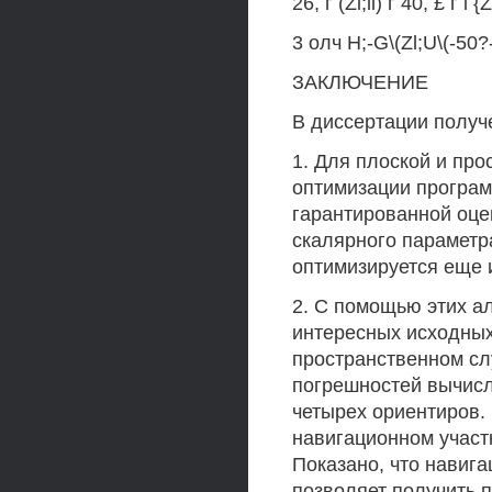
26, г (Zi;ll) г 40, £ г i
3 олч H;-G\(Zl;U\(-50?
ЗАКЛЮЧЕНИЕ
В диссертации получ
1. Для плоской и пр
оптимизации програ
гарантированной оце
скалярного параметр
оптимизируется еще 
2. С помощью этих ал
интересных исходных 
пространственном сл
погрешностей вычис
четырех ориентиров.
навигационном участ
Показано, что навига
позволяет получить 