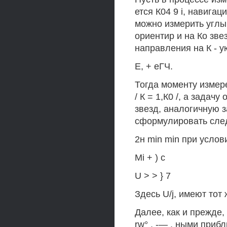
ется К04 9 i, навигаци
можно измерить углы 
ориентир и на Ко зв
направления на К - ую 
Е, + еГЧ.
Тогда моменту измерен
/ К = 1,К0 /, а зада
звезд, аналогичную з
сформулировать сле
2н min min при услов
Mi + ) c
U > > } 7
Здесь U/j, имеют тот 
Далее, как и прежде, з
rw° . -— . ными прибли