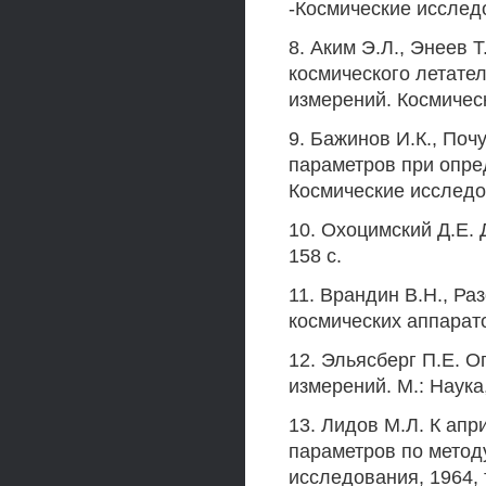
-Космические исследов
8. Аким Э.Л., Энеев
космического летате
измерений. Космически
9. Бажинов И.К., Поч
параметров при опре
Космические исследова
10. Охоцимский Д.Е. 
158 с.
11. Врандин В.Н., Ра
космических аппарато
12. Эльясберг П.Е. 
измерений. М.: Наука, 
13. Лидов М.Л. К ап
параметров по метод
исследования, 1964, т