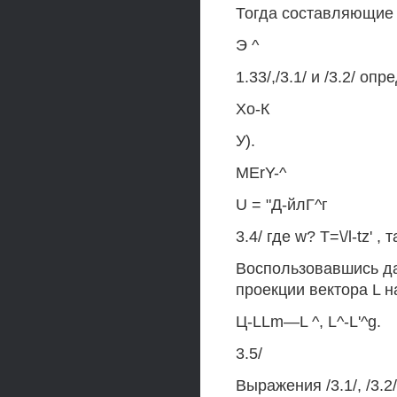
Тогда составляющие L* 
Э ^
1.33/,/3.1/ и /3.2/ оп
Хо-К
У).
MErY-^
U = "Д-йлГ^г
3.4/ где w? T=\/l-tz' , 
Воспользовавшись да
проекции вектора L н
Ц-LLm—L ^, L^-L'^g.
3.5/
Выражения /3.1/, /3.2