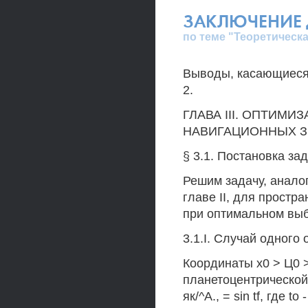
ЗАКЛЮЧЕНИЕ 
по теме "Теоретическ
Выводы, касающиеся 
2.
ГЛАВА III. ОПТИМ
НАВИГАЦИОННЫХ З
§ 3.1. Постановка за
Решим задачу, анало
главе II, для простр
при оптимальном выб
3.1.I. Случай одного 
Координаты х0 > Ц0 
планетоцентрической
як/^А., = sin tf, где 