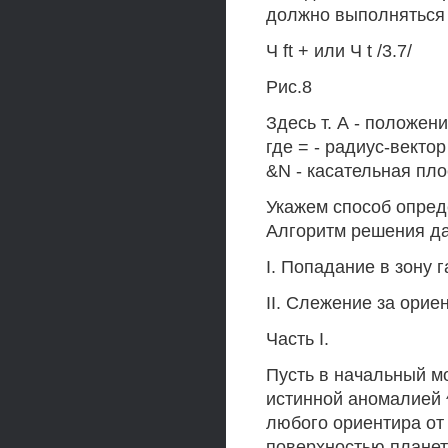
должно выполняться 
Ч ft + или Ч t /3.7/
Рис.8
Здесь т. А - положени
где = - радиус-вектор 
&N - касательная плос
Укажем способ определ
Алгоритм решения да
I. Попадание в зону 
II. Слежение за орие
Часть I.
Пусть в начальный мо
истинной аномалией ^
любого ориентира от 
поверхностью планеты