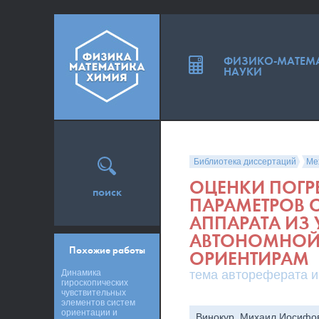
ФИЗИКО-МАТЕМ
НАУКИ
Библиотека диссертаций
Ме
ОЦЕНКИ ПОГР
поиск
ПАРАМЕТРОВ 
АППАРАТА ИЗ
АВТОНОМНОЙ
Похожие работы
ОРИЕНТИРАМ
Динамика
тема автореферата и
гироскопических
чувствительных
элементов систем
ориентации и
Винокур, Михаил Иосифо