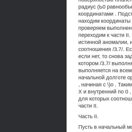
радиус (Ь0 равнообъ
координатами . Подста
находим координаты о
проверяем выполнени
переходим к части II
истинной аномалии, 
соотношения /3.7/. Ес
если нет, то снова за
котором /3.7/ выполня
выполняется на всем
начальной долготе ор
, начиная с \)о . Та
X и внутренний по 0 ,
для которых соотноше
части II.
Часть II.
Пусть в начальный мо