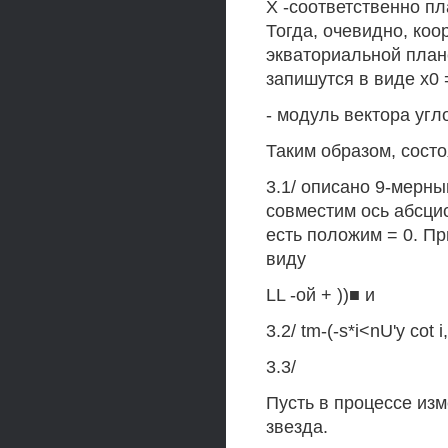
X -соответственно п
Тогда, очевидно, коо
экваториальной пла
запишутся в виде х0 = 
- модуль вектора уг
Таким образом, сост
3.1/ описано 9-мерным
совместим ось абсцис
есть положим = 0. Пр
виду
LL -ой + ))■ и
3.2/ tm-(-s*i<nU'y cot i
3.3/
Пусть в процессе из
звезда.