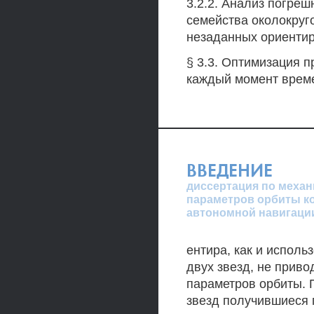
3.2.2. Анализ погреш
семейства околокруг
незаданных ориентиро
§ 3.3. Оптимизация п
каждый момент време
ВВЕДЕНИЕ
диссертация по механ
параметров орбиты ко
автономной навигаци
ентира, как и испол
двух звезд, не прив
параметров орбиты. П
звезд получившиеся 