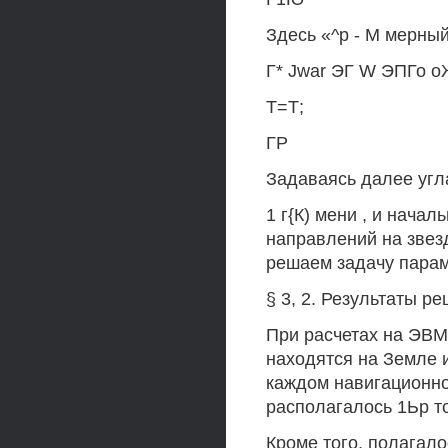
Здесь «^р - М мерный
Г* Jwar ЭГ W ЭПГо о
Т=Т;
ГР
Задаваясь далее угл
1 г{К) мени , и нача
направлений на звез
решаем задачу парам
§ 3, 2. Результаты р
При расчетах на ЭВМ
находятся на Земле и ч
каждом навигационном 
располагалось 1Ьр т
Кроме того, полагало