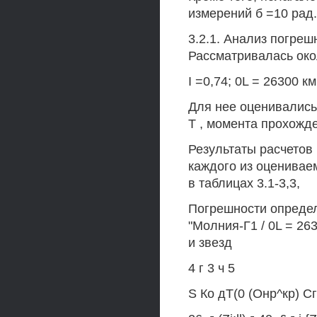
измерений б =10 рад.
3.2.1. Анализ погре
Рассматривалась око
I =0,74; 0L = 26300 км;
Для нее оценивалис
Т , момента прохожде
Результаты расчетов
каждого из оценивае
в таблицах 3.1-3,3,
Погрешности определ
"Молния-Г1 / 0L = 263
и звезд
4 г 3 ч 5
S Ко дТ(0 (Онр^кр) Сг