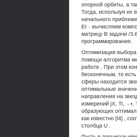
опорной орбиты, а т
Тогда, используя их в
начального приближен
Ег - вычисляем компон
матрицу В задачи /3.
программирования.
Оптимизация выбора 
помощи алгоритма мн
работе . При этом ко
бесконечным, то есть
сферы находится зве
оптимальные значения
направления на звезд
измерений jX, Ti,. - 
образующих оптимал
как известно [l4] , 
столбца U .
Пусть в процессе из