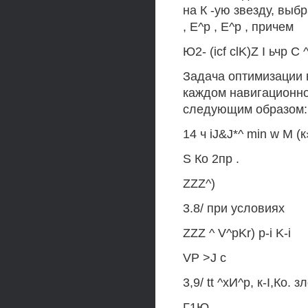
на К -ую звезду, выб
, Е^р , Е^р , причем
Ю2- (icf clK)Z I ьчр С 
Задача оптимизации 
каждом навигационно
следующим образом: 
14 ч iJ&J*^ min w М (к
S Ко 2пр .
ZZZ^)
3.8/ при условиях
ZZZ ^ V^pKr) p-i K-i
VP >J с
3,9/ tt ^хИ^р, к-I,Ко. зл
Г1Ю