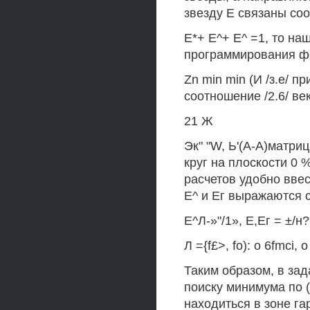
звезду Е связаны со
Е*+ Е^+ Е^ =1, то на
программирования ф
Zn min min (И /з.е/ пр
соотношение /2.6/ век
21 Ж
Эк" "W, Ь'(А-А)матриц
круг на плоскости 0 %
расчетов удобно ввес
Е^ и Ег выражаются
Е^Л-»"/1», Е,Ег = ±/н
Л ={f£>, fo): о 6fmci, о 
Таким образом, в зад
поиску минимума по (
находиться в зоне г