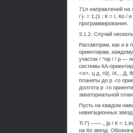
71л направлений на 
/ j- = 1,(1 ; К = I, К
программирования.
3.1.2. Случай нескол
Рассмотрим, как и в 
ориентирам, каждому
участок / ^нр / / р — 
системы КА-ориентир
<л>, ц д, г0(, iX,., Д,
планеты до р -го ори
долгота р -го ориен
экваториальной план
Пусть на каждом нав
навигационных звезд, т
Ti i'') —— „ jp / К = 
на Ко звезд. Обозна