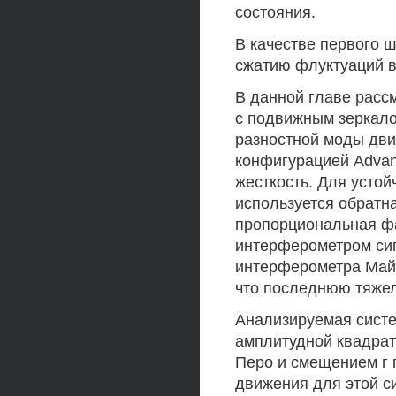
состояния.
В качестве первого 
сжатию флуктуаций в
В данной главе расс
с подвижным зеркало
разностной моды дви
конфигурацией Advan
жесткость. Для усто
используется обратна
пропорциональная ф
интерферометром сиг
интерферометра Май-
что последнюю тяжел
Анализируемая систе
амплитудной квадрат
Перо и смещением г 
движения для этой с