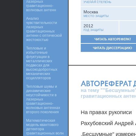
лазерных
УЧЕНАЯ СТЕПЕНЬ
гравитационно-
волновых антенн
Москва
МЕСТО ЗАЩИТЫ
Анализ
чувствительности
2012
лазерных
ГОД ЗАЩИТЫ
гравитационных
антенн с оптической
ЧИТАТЬ АВТОРЕФЕРАТ
жестокостью
ЧИТАТЬ ДИССЕРТАЦИЮ
Тепловые и
избыточные
флуктуации в
металлических
подвесах для
высокодобротных
механических
осцилляторов
АВТОРЕФЕРАТ
Тепловые шумы и
на тему ""Бесшумные"
динамические
неустойчивости в
гравитационных анте
лазерных
гравитационно-
волновых антеннах
На правах рукописи
второго поколения
Математическая
Рахубовский Андрей
модель квантового
детектора
гравитационных волн
,Бесшумные" измерен