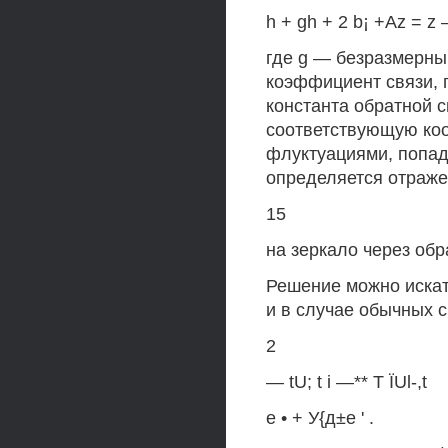
h + gh + 2 b¡ +Az = z 
где g — безразмерны
коэффициент связи, 
константа обратной 
соответствующую коо
флуктуациями, попа
определяется отраж
15
на зеркало через обр
Решение можно искат
и в случае обычных 
2
— tU; t i —** Т ÏUl-,t
e • + У{д±е ' .