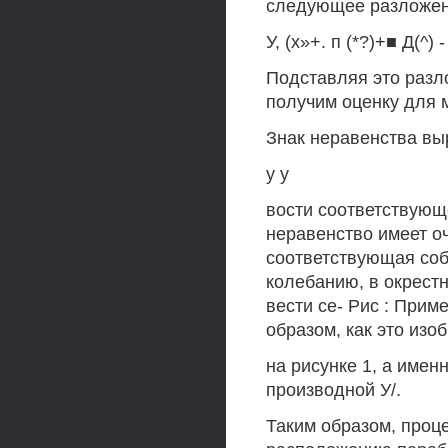
следующее разложени
У, (х»+. п (*?)+■ Д(^) -
Подставляя это разл
получим оценку для 
Знак неравенства вы
у у
вости соответствующе
неравенство имеет о
соответствующая собс
колебанию, в окрест
вести се- Рис : При
образом, как это изо
на рисунке 1, а имен
производной У/.
Таким образом, проце