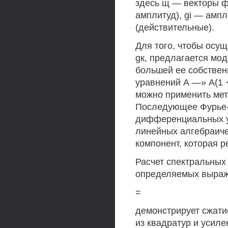
здесь щ — векторы ф
амплитуд), gi — амп
(действительные).
Для того, чтобы осу
gк, предлагается мод
большей ее собственн
уравнений А —» А(1 +
можно применить ме
Последующее Фурье-
дифференциальных у
линейных алгебраиче
компонент, которая 
Расчет спектральных
определяемых выра
=
демонстрирует сжати
из квадратур и усиле