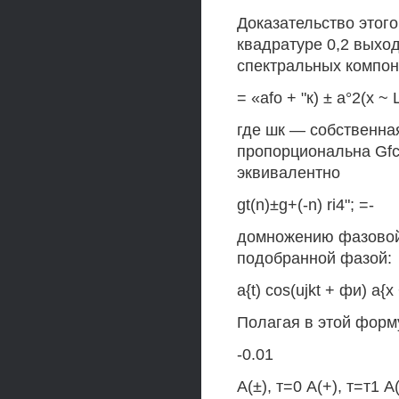
Доказательство этог
квадратуре 0,2 выхо
спектральных компон
= «afo + "к) ± а°2(х ~ 
где шк — собственная
пропорциональна Gfc
эквивалентно
gt(n)±g+(-n) ri4"; =-
домножению фазовой 
подобранной фазой:
a{t) cos(ujkt + фи) а{х 
Полагая в этой форм
-0.01
А(±), т=0 А(+), т=т1 А(