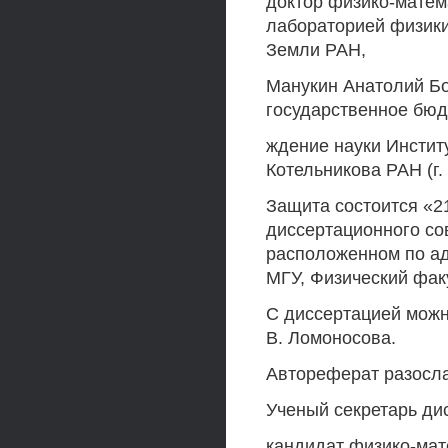
доктор физико-матем
лабораторией физики
Земли РАН,
Манукин Анатолий Б
государственное бюд
ждение науки Институ
Котельникова РАН (г.
Защита состоится «21
диссертационного сов
расположенном по ад
МГУ, Физический фак
С диссертацией можн
В. Ломоносова.
Автореферат разосла
Ученый секретарь дис
кандидат физико-матем