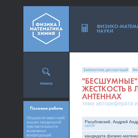
ФИЗИКО-МАТЕМ
НАУКИ
Библиотека диссертаций
Фи
"БЕСШУМНЫЕ"
поиск
ЖЕСТКОСТЬ В
АНТЕННАХ
тема автореферата и
Похожие работы
Общерелятивистский
Рахубовский, Андрей Анд
анализ предельной
АВТОР
чувствительности
возможных
конфигураций
кандидата физико-матема