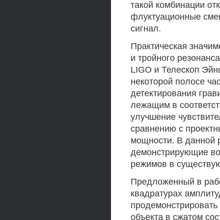
такой комбинации отк
флуктуационные смещ
сигнал.
Практическая значим
и тройного резонанс
LIGO и Телескоп Эйн
некоторой полосе ча
детектирования грав
лежащим в соответст
улучшение чувствите
сравнению с проект
мощности. В данной 
демонстрирующие во
режимов в существую
Предложенный в рабо
квадратурах амплиту
продемонстрировать 
объекта в сжатом сос