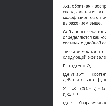
Х-1, обратная к восп
складывается из вос
коэффициентов оптич
выражением выше.
Собственные частоты
определяются как ко
системы с двойной о
тической жесткостью
следующей эквивале
Гг + гдгУг = О,
где Уг и У^- — соотв
действительные функ
Уг = х6 - (2(1 + г,) + 
и)х2 + +
где х — безразмерна