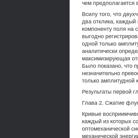
чем предполагается в
Всилу того, что двух
два отклика, каждый
компоненту поля на 
выгодно регистриров
одной только амплит
аналитически опреде
максимизирующая от
Было показано, что 
незначительно превос
только амплитудной 
Результаты первой гл
Глава 2. Сжатие флу
Кривые восприимчиво
каждый из которых с
оптомеханической си
механической энергии