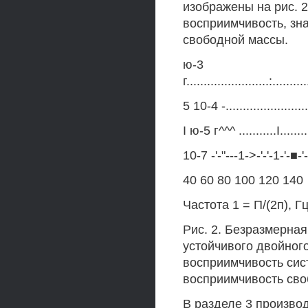
изображены на рис. 
восприимчивость, зн
свободной массы.
ю-3
г........................:..........
5 10-4 -........................
I ю-5 г^^^ ...........I.........
10-7 -'-"---1->-'-'-1-'-■-'
40 60 80 100 120 140
Частота 1 = П/(2п), Г
Рис. 2. Безразмерна
устойчивого двойного
восприимчивость сис
восприимчивость сво
В разделе 3 произво