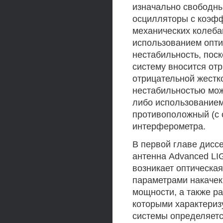
изначально свободны
осцилляторы с коэфф
механических колеба
использованием опти
нестабильность, пос
систему вносится отр
отрицательной жестк
нестабильностью мож
либо использованием
противоположный (с 
интерферометра.
В первой главе дисс
антенна Advanced LIG
возникает оптическая
параметрами накачек
мощности, а также р
которыми характеризу
системы определяетс