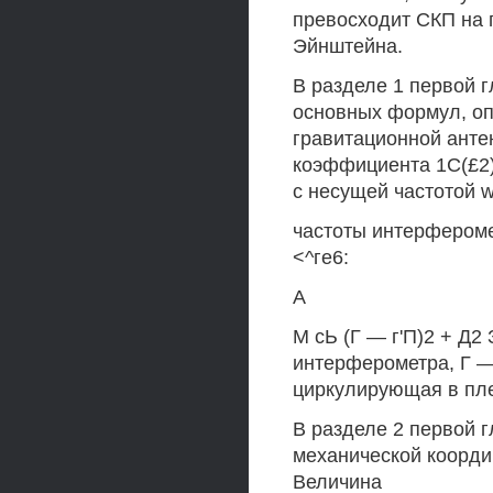
превосходит СКП на 
Эйнштейна.
В разделе 1 первой 
основных формул, о
гравитационной анте
коэффициента 1С(£2)
с несущей частотой 
частоты интерфероме
<^ге6:
А
М сЬ (Г — г'П)2 + Д2
интерферометра, Г —
циркулирующая в пле
В разделе 2 первой 
механической коорди
Величина