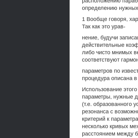
расположению параб
определению нужны
1 Вообще говоря, ха
Так как это урав-
нение, будучи запис
действительные коэф
либо чисто мнимых ве
соответствуют гармо
параметров по извес
процедура описана в 
Использование этого
параметры, нужные д
(т.е. образованного
резонанса с возможн
критерий к параметр
несколько кривых ме
расстоянием между б