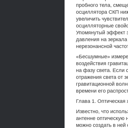
пробного тела, смеще
осциллятора СКП ниж
увеличить чувствите
осцилляторные свойс
Упомянутый эффект з
давления на зеркала
нерезонансной частот
«Бесшумные» измере
воздействия гравита
на фазу света. Если
отражения света от з
гравитационной волно
времени его распрос
Глава 1. Оптическая 
Известно, что испол
антенне оптическую н
можно создать в ней