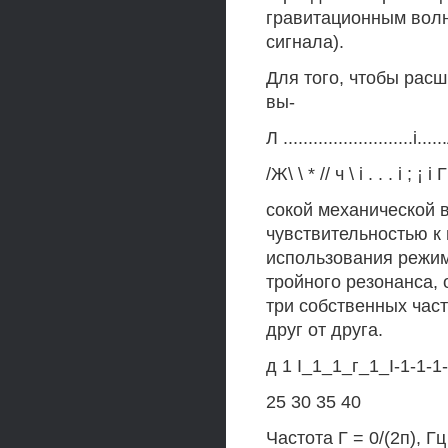
гравитационным волн
сигнала).
Для того, чтобы расш
вы-
Л ..........................i.
/Ж\ \ * // ч \ i . . . i ; ¡ i Г
сокой механической 
чувствительностью к
использования режим
тройного резонанса,
три собственных час
друг от друга.
д 1 I_1_1_г_1_I-1-1-1-
25 30 35 40
Частота Г = 0/(2п), Гц