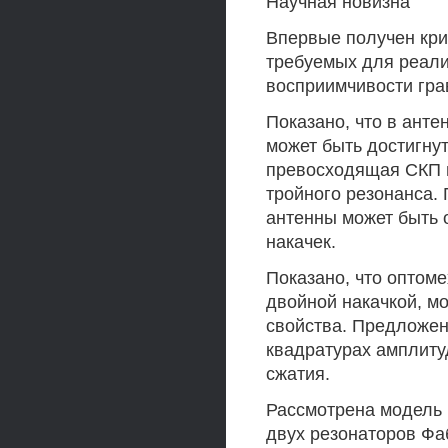
Научная новизна
Впервые получен кри
требуемых для реал
восприимчивости гра
Показано, что в ант
может быть достигну
превосходящая СКП 
тройного резонанса.
антенны может быть 
накачек.
Показано, что оптом
двойной накачкой, м
свойства. Предложен
квадратурах амплит
сжатия.
Рассмотрена модель 
двух резонаторов Фа