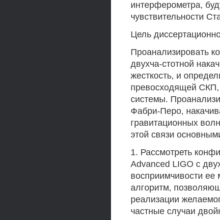
интерферометра, буду
чувствительности С
Цель диссертационн
Проанализировать ко
двухча-стотной нака
жесткость, и опреде
превосходящей СКП, 
системы. Проанализи
Фабри-Перо, накачива
гравитационных волн
этой связи основным
1. Рассмотреть конф
Advanced LIGO с дву
восприимчивости ее 
алгоритм, позволяющ
реализации желаемо
частные случаи двой