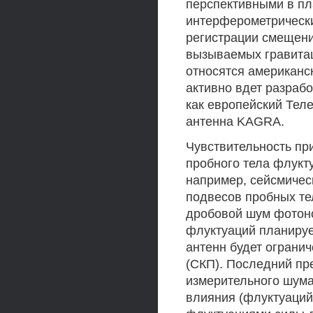
перспективными в пл
интерферометрически
регистрации смещени
вызываемых гравитац
относятся американск
активно вдет разрабо
как европейский Теле
антенна KAGRA.
Чувствительность пр
пробного тела флукт
например, сейсмичес
подвесов пробных те
дробовой шум фотоно
флуктуаций планирует
антенн будет ограни
(СКП). Последний пр
измерительного шума
влияния (флуктуаций