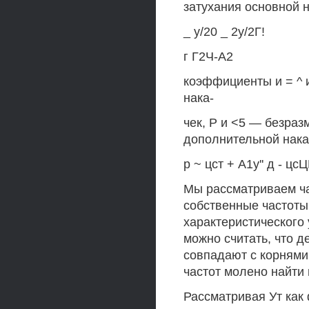
затухания основной н
_ у/20 _ 2у/2Г!
г Г2Ч-А2
коэффициенты и = ^ 
нака-
чек, Р и <5 — безра
дополнительной нака
р ~ цст + А1у'' д - цс
Мы рассматриваем ча
собственные частоты
характеристического 
можно считать, что д
совпадают с корнями а
частот молено найти
Рассматривая Ут как