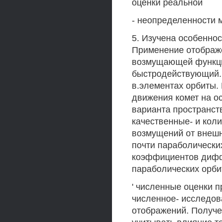
оценки реальной
- неопределенности 
5. Изучена особенно
Применение отображе
возмущающей функци
быстродействующий.
в.элементах орбиты.
движения комет на о
варианта пространст
качественные- и кол
возмущений от внешн
почти параболически
коэффициентов дифф
параболических орби
' численные оценки п
численное- исследов
отображений. Получ