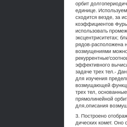
орбит долгопериодиче
единице. Используе
сходится везде, за 
коэффициентов Фурье
использовать промеж
эксцентриситетах; бл
рядов-расположена н
возмущениями можно
рекуррентные'соотн
эффективного вычис
задаче трех тел.- Да
для изучения предел
возмущающей функци
трех тел, основанны
прямолинейной орбит
для,описания возмущ
3. Построено отобра
дических комет. Оно