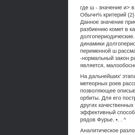
где ш - значение и> 
Обычн% критерий (2) 
Данное значение при
разбиению комет в ка
долгопериодические.
динамики долгоперио
переменной ш рассма
-нормальный закон р
является, малообос
На дальнейших' этап
метеорных роев расс
позволяющее описыв
орбиты. Для его пост
других качественных 
эффективный способ
рядов Фурье. •. . ^
Аналитическое разл