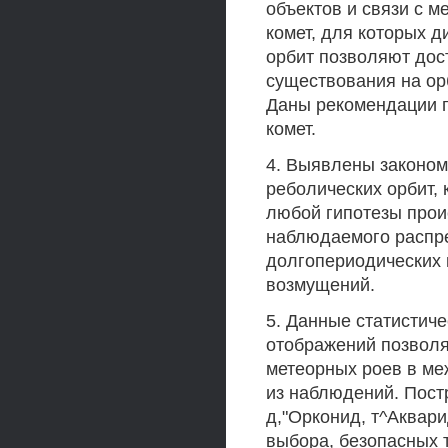
объектов и связи с 
комет, для которых 
орбит позволяют дос
существования на ор
Даны рекомендации п
комет.
4. Выявлены законом
реболических орбит,
любой гипотезы прои
наблюдаемого распр
долгопериодических 
возмущений.
5. Данные статистич
отображений позволя
метеорных роев в ме
из наблюдений. Пост
д,"Орконид, т^Аквар
выбора, безопасных т