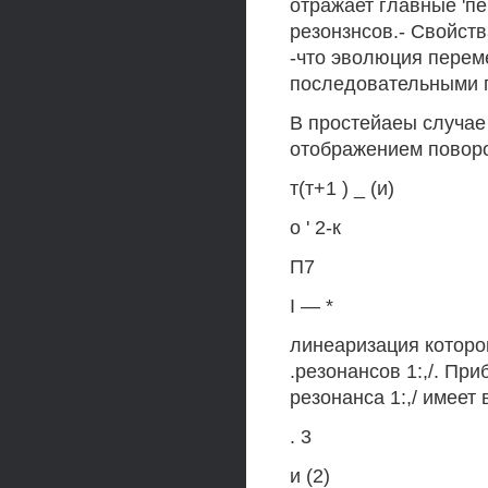
отражает главные 'п
резонзнсов.- Свойст
-что эволюция перемен
последовательными п
В простейаеы случа
отображением поворо
т(т+1 ) _ (и)
о ' 2-к
П7
I — *
линеаризация которо
.резонансов 1:,/. Пр
резонанса 1:,/ имеет 
. 3
и (2)