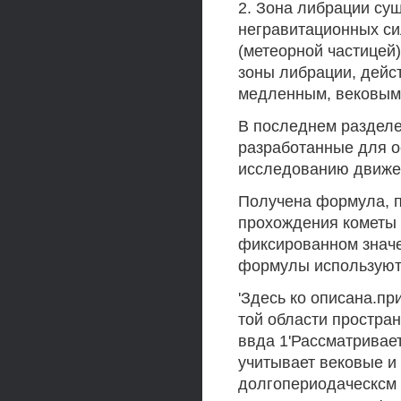
2. Зона либрации сущ
негравитационных си
(метеорной частицей
зоны либрации, дейс
медленным, вековым
В последнем разделе
разработанные для о
исследованию движен
Получена формула, 
прохождения кометы 
фиксированном значе
формулы используются
'Здесь ко описана.п
той области простра
ввда 1'Рассматривае
учитывает вековые 
долгопериодаческсм 