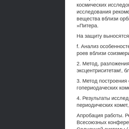
космических исследо
исследования рекоме
вещества вблизи орб
»Питера.
На защиту выносятся
f. Анализ особенност
роев вблизи соизмер
2. Метод, разложени
эксцентриситетам!, б
3. Метод построения
гопериодаческих ком
4. Результаты иссле
периодических комет
Апробация работы. Р
Всесоюзных конферен