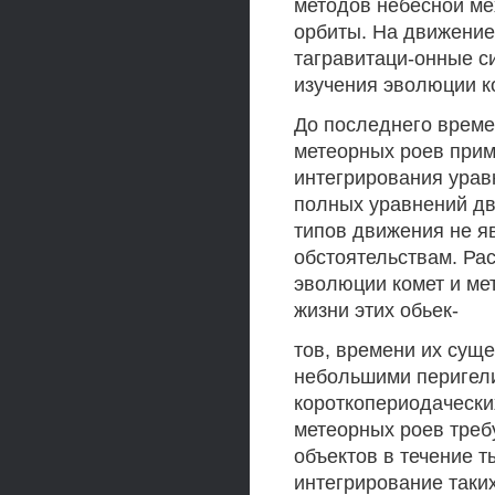
методов небесной ме
орбиты. На движение
тагравитаци-онные с
изучения эволюции к
До последнего време
метеорных роев при
интегрирования урав
полных уравнений дв
типов движения не я
обстоятельствам. Ра
эволюции комет и ме
жизни этих обьек-
тов, времени их сущ
небольшими перигели
короткопериодаческих
метеорных роев треб
объектов в течение 
интегрирование таки