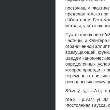
постоянным. Фактиче
пределах только пр
с Юпитером. В этом 
методы, учитывающи
Пусть отношение п/п
частицы; и Юпитера б
ограниченной эллипт
возмущающей, функци
Введем канонические э
определенных .услов
которое приводит к 
переменных описыва
резонансных возмущ
З^сзшу, -у,), = А (г, -я,)
где х, = р.Уа/7, yi=J
-постоянная Гаусса,