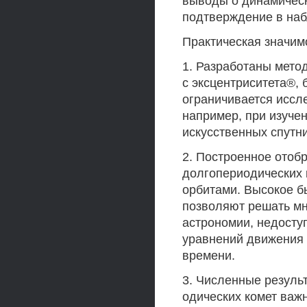
выводы о динамическ
подтверждение в наб
Практическая значим
1. Разработаны мет
с эксцентриситета®, 
ограничивается иссл
например, при изуче
искусственных спутн
2. Построенное отоб
долгопериодических 
орбитами. Высокое б
позволяют решать мн
астрономии, недосту
уравнений движения 
времени.
3. Численные резуль
одических комет важ