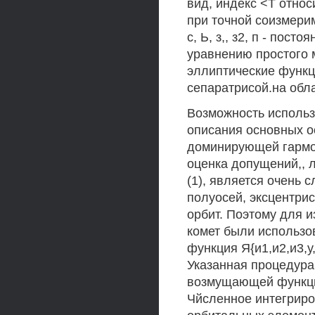
вид, индекс <Т относ
при точной соизмерим
с, Ь, з,, з2, п - пос
уравнению простого 
эллиптические функц
сепаратрисой.на обл
Возможность использ
описания основных о
доминирующей гармон
оценка допущений,, 
(1), является очень
полуосей, эксцентри
орбит. Поэтому для 
комет были использ
функция Я{и1,и2,и3,у,
Указанная процедура
возмущающей функция
Чйсленное интегрир