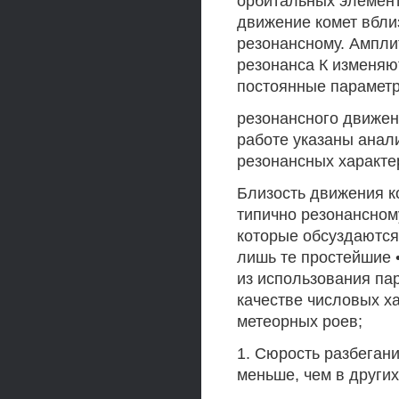
орбитальных элемент
движение комет вбли
резонансному. Ампли
резонанса К изменяю
постоянные парамет
резонансного движен
работе указаны анал
резонансных характе
Близость движения к
типично резонансном
которые обсуздаются
лишь те простейшие 
из использования па
качестве числовых х
метеорных роев;
1. Сюрость разбеган
меньше, чем в других