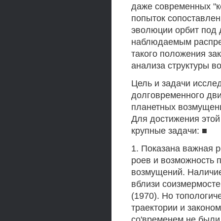
даже современных "к
попыток сопоставлен
эволюции орбит под 
наблюдаемым распре
такого положения зак
анализа структуры в
Цель и задачи иссле
долговременного дви
планетных возмущени
Для достижения этой
крупные задачи: ■
1. Показана важная 
роев и возможность 
возмущений. Наличи
вблизи соизмермосте
(1970). Но топологич
траектории и законо
со'временем не были