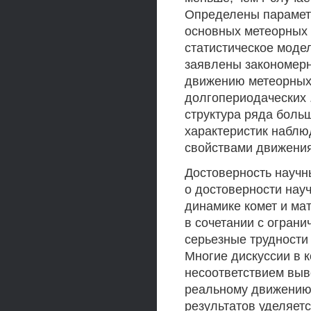
Определены параметр
основных метеорных 
статистическое моде
заявлены закономерн
движению метеорных
долгопериодаческих 
структура ряда боль
характеристик наблю
свойствами движения
Достоверность научн
о достоверности науч
динамике комет и ма
в сочетании с огран
серьезные трудности
Многие дискуссии в 
несоответствием выв
реальному движению 
результатов уделяетс