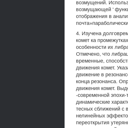
возмущений. Исполь
возмущающей ' функц
отображения в анал
почта»параболических
4. Изучена долговре
комет ка промежутка
особенности их либр
Отмечено, что либра
временные, способс
движения комет. Ука
движение в резонанс
конца резонанса. Оп
движения комет. Выд
-современной эпохи-
динамические характ
тесных сближений с 
нелинейных эффекто
переоткрытия утерян