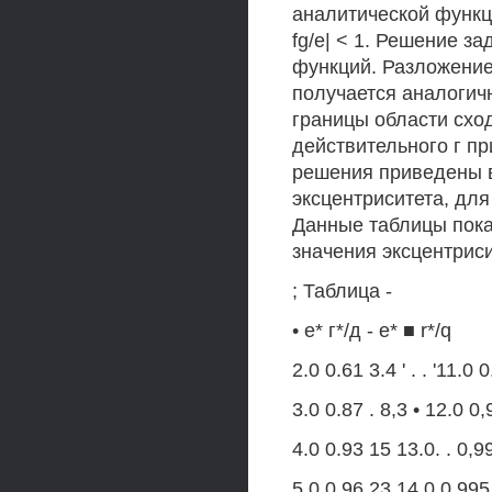
аналитической функц
fg/e| < 1. Решение з
функций. Разложени
получается аналоги
границы области схо
действительного г пр
решения приведены в
эксцентриситета, для к
Данные таблицы пока
значения эксцентриси
; Таблица -
• е* г*/д - е* ■ r*/q
2.0 0.61 3.4 ' . . '11.0 
3.0 0.87 . 8,3 • 12.0 0,
4.0 0.93 15 13.0. . 0,99
5.0 0.96 23 14.0 0.995