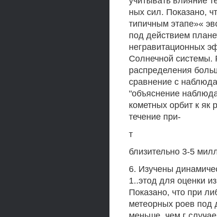
учитывать влияние т
ных сил. Показано, ч
типичным этапе»« эв
под действием план
негравитационных эф
Солнечной системы.
распределения больш
сравнение с наблюд
"объяснение наблюд
кометных орбит к як
течение при-
т
близительно 3-5 милл
6. Изучены динамиче
1..этод для оценки и
Показано, что при л
метеорных роев под 
меньше, чем г случае