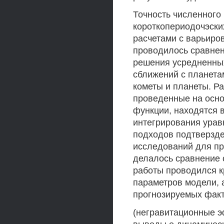
Точность численного
короткопериодочэски
расчетами с варьиро
проводилось сравнен
решения усредненны
сближений с планета
кометы и планеты. Р
проведенные на осн
функции, находятся в
интегрирования урав
подходов подтверзде
исследований для пр
делалось сравнение с
работы проводился к
параметров модели, 
прогнозируемых фак
(негравитационные э