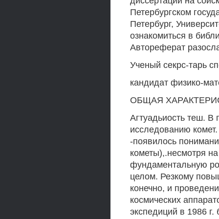
диссертаций на соиск
Петербургском госуд
Петербург, Университ
ознакомиться в библи
Автореферат разосл
Ученый секрс-тарь сп
кандидат физико-мат
ОБЩАЯ ХАРАКТЕРИ
Агтуадьиость теш. В 
исследованию комет.
-появилось понимани
кометы),.несмотря на
фундаментальную ро
целом. Резкому повы
конечно, и проведен
космических аппарато
экспедиций в 1986 г