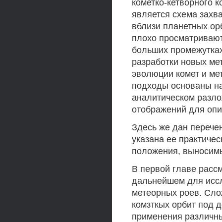
кометко-кетворного 
является схема захв
вблизи планетных ор
плохо просматривают
больших промежутках
разработки новых ме
эволюции комет и ме
подходы основаны на
аналитическом разл
отображений для опи
Здесь же дан перече
указана ее практиче
положения, выносимы
В первой главе расс
дальнейшем для исс
метеорных роев. Сло
комзткых орбит под 
применения различны