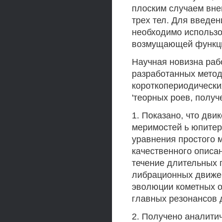
плоским случаем вне
трех тел. Для введе
необходимо использо
возмущающей функци
Научная новизна раб
разработанных метода
короткопериодических
'теорных роев, получ
1. Показано, что дви
меримостей ь юпитер
уравнения простого 
качественного описа
течение длительных 
либрационных движе
эволюции кометных о
главных резонансов 
2. Получено аналит