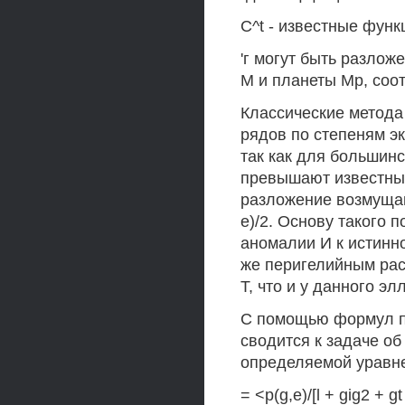
C^t - известные функц
'г могут быть разло
М и планеты Мр, соот
Классические метода
рядов по степеням э
так как для большинс
превышают известный
разложение возмущаю
е)/2. Основу такого 
аномалии И к истинн
же перигелийным рас
Т, что и у данного э
С помощью формул п
сводится к задаче об
определяемой уравнение
= <p(g,e)/[l + gig2 + 