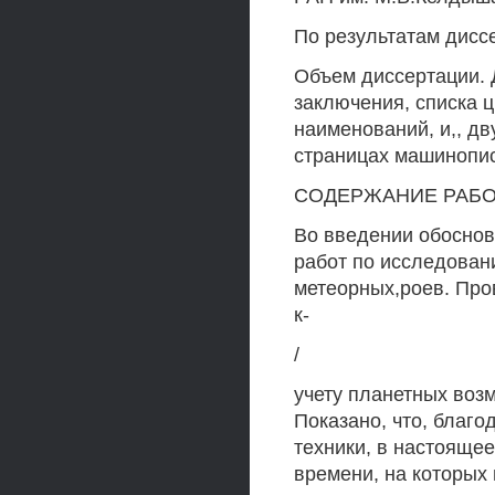
По результатам диссе
Объем диссертации. Д
заключения, списка 
наименований, и,, дв
страницах машинописн
СОДЕРЖАНИЕ РАБОТЫ
Во введении обоснова
работ по исследован
метеорных,роев. Про
к-
/
учету планетных возм
Показано, что, благ
техники, в настояще
времени, на которых