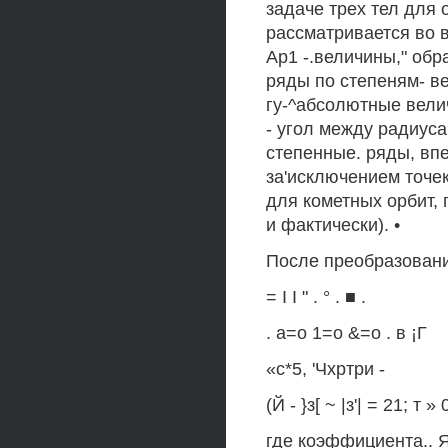
задаче трех тел для 
рассматривается во 
Ар1 -.величины," обр
ряды по степеням- вели
гу-^абсолютные вели
- угол между радиуса
степенные. ряды, вп
за'исключением точе
для кометных орбит, 
и фактически). •
После преобразовани
= I I " . ° . ■ .
. а=о 1=о &=о . в ¡Г
«с*5, 'Чхртри -
(Й - }з[ ~ |з'| = 21; т » 0
где коэффициента.. Я