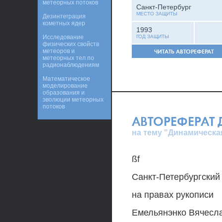
метеорных потоков
Санкт-Петербург
МЕСТО ЗАЩИТЫ
Дезинтеграция
кометных ядер
1993
Исследование
ГОД ЗАЩИТЫ
физических свойств
метеоров и
ЧИТАТЬ АВТОРЕФЕРАТ
метеорных тел по
радионаблюдениям
Математическое
моделирование
образования и
эволюции метеорных
потоков
АВТОРЕФЕРАТ
на тему "Динамическа
ßf
Санкт-Петербургский
на правах рукописи
Емельянэнко Вячесл