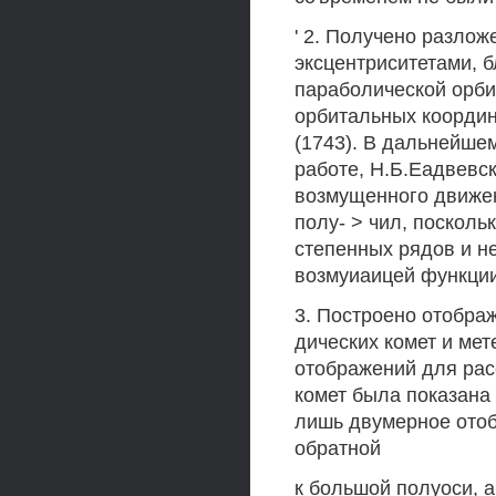
' 2. Получено разло
эксцентриситетами, 
параболической орби
орбитальных координ
(1743). В дальнейше
работе, Н.Б.Еадвевск
возмущенного движен
полу- > чил, поскол
степенных рядов и 
возмуиаицей функции
3. Построено отобра
дических комет и ме
отображений для рас
комет была показана 
лишь двумерное отоб
обратной
к большой полуоси, а