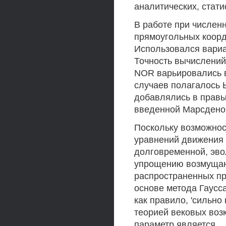
аналитических, стати
В работе при числен
прямоугольных коорд
Использовался вариа
Точность вычислений
NOR варьировались в
случаев полагалось 
добавлялись в правы
введенной Марсденом и 
Поскольку возможнос
уравнений движения 
долговременной, эво
упрощению возмущаю
распространенных пр
основе метода Гаусса
как правило, 'сильно
теорией вековых возк
параметр является