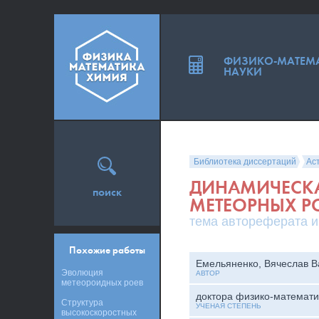
ФИЗИКО-МАТЕМ
НАУКИ
Библиотека диссертаций
Ас
ДИНАМИЧЕСКА
поиск
МЕТЕОРНЫХ Р
тема автореферата и
Похожие работы
Емельяненко, Вячеслав В
Эволюция
АВТОР
метеороидных роев
доктора физико-математи
Структура
УЧЕНАЯ СТЕПЕНЬ
высокоскоростных