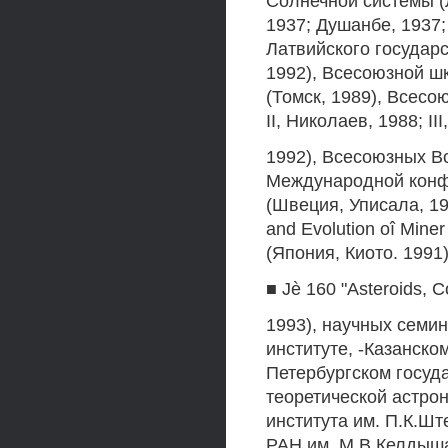
Солнечной системы (
1937; Душанбе, 1937;
Латвийского государс
1992), Всесоюзной ш
(Томск, 1989), Всесо
II, Николаев, 1988; II
1992), Всесоюзных Все
Международной конфере
(Швеция, Уписала, 1
and Evolution oî Miner
(Япония, Киото. 199
■ Jè 160 "Asteroids, 
1993), научных семи
институте, -Казанско
Петербургском госуд
теоретической астро
института им. П.К.Шт
РАН им. М.В.Келдыша. 