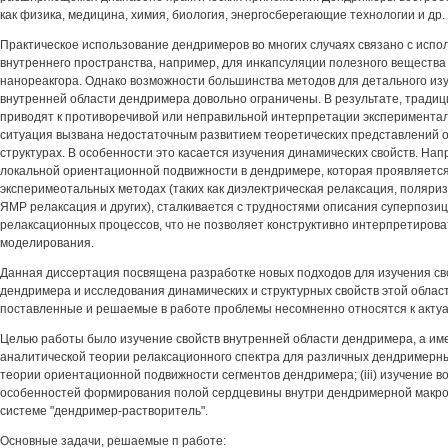
как физика, медицина, химия, биология, энергосберегающие технологии и др.
Практическое использование дендримеров во многих случаях связано с испо
внутреннего пространства, например, для инкапсуляции полезного вещества 
нанореакгора. Однако возможности большинства методов для детального изу
внутренней области дендримера довольно ограничены. В результате, тради
приводят к противоречивой или неправильной интерпретации экспериментал
ситуация вызвана недостаточным развитием теоретических представлений 
структурах. В особенности это касается изучения динамических свойств. Нап
локальной ориентационной подвижности в дендримере, которая проявляется
эксперимеотальных методах (таких как диэлектрическая релаксация, поляр
ЯМР релаксация и других), сталкивается с трудностями описания суперпозиц
релаксационных процессов, что не позволяет конструктивно интерпретиров
моделирования.
Данная диссертация посвящена разработке новых подходов для изучения св
дендримера и исследования динамических и структурных свойств этой област
поставленные и решаемые в работе проблемы несомненно относятся к акту
Целью работы было изучение свойств внутренней области дендримера, а имен
аналитической теории релаксационного спектра для различных дендримерных
теории ориентационной подвижности сегментов дендримера; (iii) изучение в
особенностей формирования полой сердцевины внутри дендримерной макро
системе "дендример-растворитель".
Основные задачи, решаемые п работе: