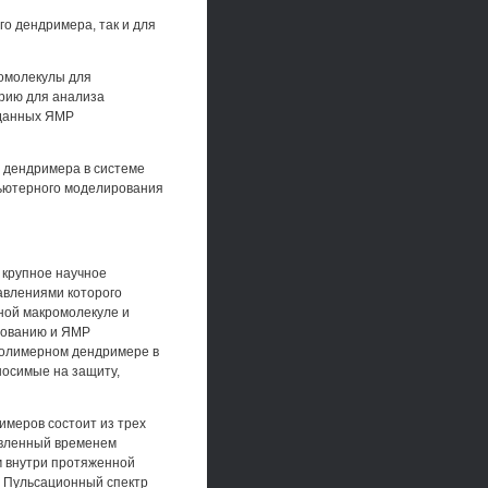
го дендримера, так и для
омолекулы для
рию для анализа
 данных ЯМР
 дендримера в системе
пьютерного моделирования
 крупное научное
авлениями которого
ной макромолекуле и
рованию и ЯМР
полимерном дендримере в
носимые на защиту,
имеров состоит из трех
ловленный временем
м внутри протяженной
. Пульсационный спектр