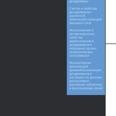
дендримеры
Синтез и свойства
дендримеров с
различной
химической природой
внешнего слоя
Реологические и
релаксационные
свойства
карбосилановых
дендримеров и
гибридных органо-
неорганических
сополимеров
Молекулярная
организация
кремнийорганических
дендримеров в
растворах по данным
малоуглового
рассеяния нейтронов
и рентгеновских лучей