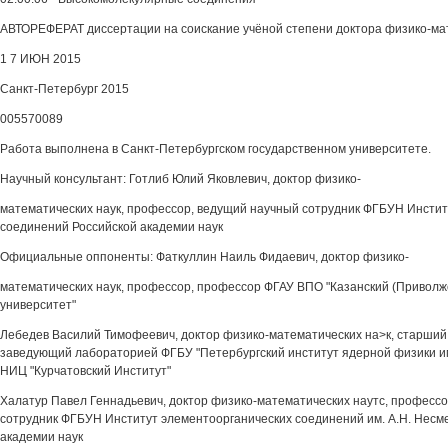
АВТОРЕФЕРАТ диссертации на соискание учёной степени доктора физико-ма
1 7 ИЮН 2015
Санкт-Петербург 2015
005570089
Работа выполнена в Санкт-Петербургском государственном университете.
Научный консультант: Готлиб Юлий Яковлевич, доктор физико-
математических наук, профессор, ведущий научный сотрудник ФГБУН Инсти
соединений Российской академии наук
Официальные оппоненты: Фаткуллин Наиль Фидаевич, доктор физико-
математических наук, профессор, профессор ФГАУ ВПО "Казанский (Привол
университет"
Лебедев Василий Тимофеевич, доктор физико-математических на>к, старший
заведующий лабораторией ФГБУ "Петербургский институт ядерной физики им
НИЦ "Курчатовский Институт"
Халатур Павел Геннадьевич, доктор физико-математических наутс, професс
сотрудник ФГБУН Институт элементоорганических соединений им. А.Н. Несм
академии наук