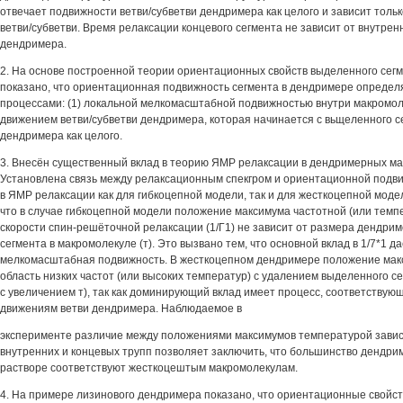
отвечает подвижности ветви/субветви дендримера как целого и зависит толь
ветви/субветви. Время релаксации концевого сегмента не зависит от внутрен
дендримера.
2. На основе построенной теории ориентационных свойств выделенного сег
показано, что ориентационная подвижность сегмента в дендримере опреде
процессами: (1) локальной мелкомасштабной подвижностью внутри макромол
движением ветви/субветви дендримера, которая начинается с вьщеленного с
дендримера как целого.
3. Внесён существенный вклад в теорию ЯМР релаксации в дендримерных ма
Установлена связь между релаксационным спекгром и ориентационной под
в ЯМР релаксации как для гибкоцепной модели, так и для жесткоцепной моде
что в случае гибкоцепной модели положение максимума частотной (или темп
скорости спин-решёточной релаксации (1/Г1) не зависит от размера дендрим
сегмента в макромолекуле (т). Это вызвано тем, что основной вклад в 1/7*1 д
мелкомасштабная подвижность. В жесткоцепном дендримере положение мак
область низких частот (или высоких температур) с удалением выделенного се
с увеличением т), так как доминирующий вклад имеет процесс, соответству
движениям ветви дендримера. Наблюдаемое в
эксперименте различие между положениями максимумов температурой завис
внутренних и концевых трупп позволяет заключить, что большинство дендри
растворе соответствуют жесткоцештым макромолекулам.
4. На примере лизинового дендримера показано, что ориентационные свойс