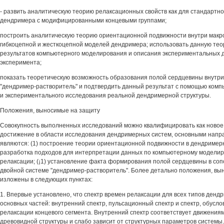
- развить аналитическую теорию релаксационных свойств как для стандартно
дендримера с модифицированными концевыми группами;
построить аналитическую теорию ориентационной подвижности внутри макр
гибкоцепной и жесткоцепной моделей дендримера; использовать данную тео
результатов компьютерного моделирования и описания экспериментальных
эксперимента;
показать теоретическую возможность образования полой сердцевины внутри
"дендример-растворитель" и подтвердить данный результат с помощью ком
и экспериментального исследования реальной дендримерной структуры.
Положения, выносимые на защиту
Совокупность выполненных исследований можно квалифицировать как новое
достижение в области исследования дендримерных систем, основными напр
являются: (1) построение теории ориентационной подвижности в дендример
разработка подходов для интерпретации данных по компьютерному модели
релаксации; (¡1) установление факта формирования полой сердцевины в со
двойной системе "дендример-растворитель". Более детально положения, вы
изложены в следующих пунктах:
1. Впервые установлено, что спектр времен релаксации для всех типов дендр
основных частей: внутренний спектр, пульсационный спектр и спектр, обус
релаксации концевого сегмента. Внутренний спектр соответствует движения
древовидной структуры и слабо зависит от структурных параметров системы