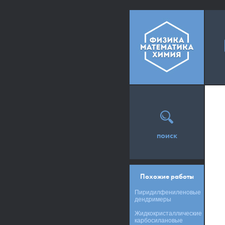
поиск
Похожие работы
Пиридилфениленовые
дендримеры
Жидкокристаллические
карбосилановые