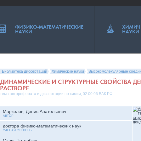
ФИЗИКО-МАТЕМАТИЧЕСКИЕ
ХИМИЧ
НАУКИ
НАУКИ
Библиотека диссертаций
Химические науки
Высокомолекулярные соеди
ДИНАМИЧЕСКИЕ И СТРУКТУРНЫЕ СВОЙСТВА ДЕ
РАСТВОРЕ
тема автореферата и диссертации по химии, 02.00.06 ВАК РФ
Маркелов, Денис Анатольевич
АВТОР
доктора физико-математических наук
УЧЕНАЯ СТЕПЕНЬ
Санкт-Петербург