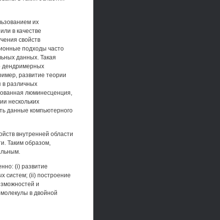
льзованием их
или в качестве
чения свойств
ционные подходы часто
ьных данных. Такая
о дендримерных
ример, развитие теории
 в различных
изованная люминесценция,
ии нескольких
ать данные компьютерного
ойств внутренней области
и. Таким образом,
альным.
но: (i) развитие
 систем; (ii) построение
озможностей и
молекулы в двойной