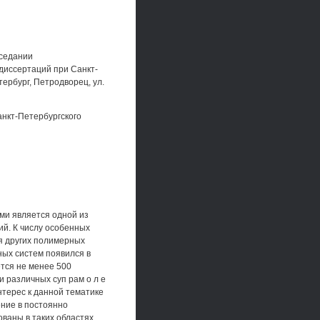
аседании
 диссертаций при Санкт-
тербург, Петродворец, ул.
анкт-Петербургского
ми является одной из
й. К числу особенных
ля других полимерных
ных систем появился в
ется не менее 500
 различных суп рам о л е
нтерес к данной тематике
ние в постоянно
ваны в таких областях