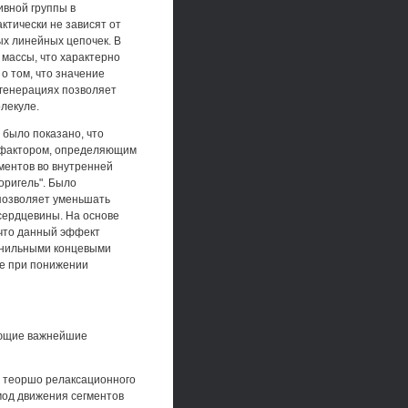
вной группы в
ктически не зависят от
х линейных цепочек. В
 массы, что характерно
о том, что значение
 генерациях позволяет
лекуле.
 было показано, что
м фактором, определяющим
ментов во внутренней
оригель". Было
 позволяет уменьшать
сердцевины. На основе
что данный эффект
енильными концевыми
ме при понижении
ующие важнейшие
ю теоршо релаксационного
мод движения сегментов