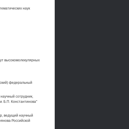
тематических наук
тут высокомолекулярных
жский) федеральный
 научный сотрудник,
. Б.П. Константинова"
ор, ведущий научный
еянова Российской