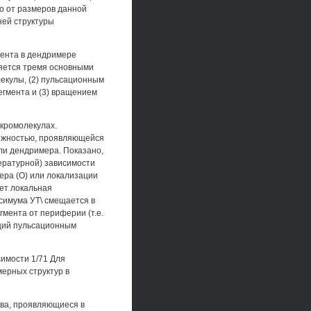
ко от размеров данной
ней структуры
мента в дендримере
ляется тремя основными
екулы, (2) пульсационным
егмента и (3) вращением
кромолекулах.
вижностью, проявляющейся
ли дендримера. Показано,
ературной) зависимости
ера (О) или локализации
ает локальная
симума УТ\ смещается в
гмента от периферии (т.е.
ющий пульсационным
имости 1/71 Для
мерных структур в
тва, проявляющиеся в