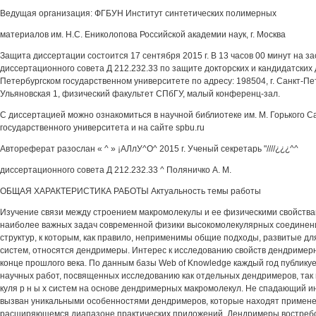
Ведущая организация: ФГБУН Институт синтетических полимерных
материалов им. Н.С. Ениколопова Российской академии наук, г. Москва
Защита диссертации состоится 17 сентября 2015 г. В 13 часов 00 минут на з
диссертационного совета Д 212.232.33 по защите докторских и кандидатских
Петербургском государственном университете по адресу: 198504, г. Санкт-Пе
Ульяновская 1, физический факультет СПбГУ, малый конференц-зал.
С диссертацией можно ознакомиться в научной библиотеке им. М. Горького С
государственного университета и на сайте spbu.ru
Автореферат разослан « ^ » ¡АЛлУ^О^ 2015 г. Ученый секретарь "////¿¿¿^^
диссертационного совета Д 212.232.33 ^ Поляничко А. М.
ОБЩАЯ ХАРАКТЕРИСТИКА РАБОТЫ Актуальность темы работы
Изучение связи между строением макромолекулы и ее физическими свойства
наиболее важных задач современной физики высокомолекулярных соединени
структур, к которым, как правило, неприменимы общие подходы, развитые д
систем, относятся дендримеры. Интерес к исследованию свойств дендример
конце прошлого века. По данным базы Web of Knowledge каждый год публику
научных работ, посвященных исследованию как отдельных дендримеров, так и
куля р н ы х систем на основе дендримерных макромолекул. Не спадающий и
вызван уникальными особенностями дендримеров, которые находят примене
расширяющемся диапазоне практических приложений. Дендримеры востребо