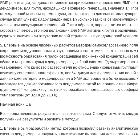
ЯМР релаксации, кардинально меняются при изменении положения ЯМР акти
дендримере. Для групп, находящихся в концевой генерации, значения 1/Г] пра
молекулярной массы макромолекулы, что характерно для высокомолекулярны
случае групп близких к ядру дендримера 1/7\ сильно зависит от молекулярной
для низкомолекулярных соединений. Таким образом, опровергается гипотеза 
скорости спин-решеточной релаксации для ЯМР активных групп в различных
судить о наличии или отсутствии полой сердцевины в депдримерпой макромо
5. Впервые на основе численных расчетов методом самосогласованного поля
сегрегация между концевыми и внутренними сегментами является основны
возможность образования полой сердцевины (пониженной концентрации сег
области макромолекулы) в дендримере в двойной системе: "дендример-раств
установлено, что качество растворителя но отношению к концевььм группам
величину сегрегационного эффекта, необходимую для формирования полой 
данных компьютерного моделирования и ЯМР эксперимента было показано, 
наблюдается для карбосиланового дендримера пятой генерации с цианбиф
группами (64 концевых группы) в сильноразбавленном растворе в хлорофор
температуры (от 323 К до 213 К).
Научная нони ша
Все представленные результаты являются новыми. Следует отметить след
полученные результаты и развитые методы:
1. Впервые был разработан метод, который позволил развить аналитическу
спектра дендримера и получить аналитические выражения для нормальных 