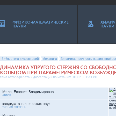
ФИЗИКО-МАТЕМАТИЧЕСКИЕ
ХИМИЧ
НАУКИ
НАУКИ
Библиотека диссертаций
Механика
Динамика, прочность машин, прибор
ДИНАМИКА УПРУГОГО СТЕРЖНЯ СО СВОБОДН
КОЛЬЦОМ ПРИ ПАРАМЕТРИЧЕСКОМ ВОЗБУЖД
тема автореферата и диссертации по механике, 01.02.06 ВАК РФ
Мяло, Евгения Владимировна
АВТОР
кандидата технических наук
УЧЕНАЯ СТЕПЕНЬ
Москва