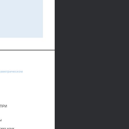
раметрическом
 ПРИ
ы
ких наук