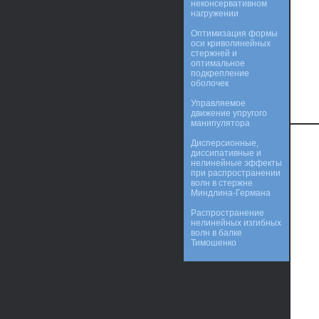
неконсервативном
нагружении
Оптимизация формы
оси криволинейных
стержней и
оптимальное
подкрепление
оболочек
Управляемое
движение упругого
манипулятора
Дисперсионные,
диссипативные и
нелинейные эффекты
при распространении
волн в стержне
Миндлина-Германа
Распространение
нелинейных изгибных
волн в балке
Тимошенко