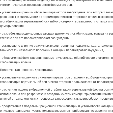
- разработана расчетная модель, описывающая параметрические колебания 
учетом начальных несовершенств формы его оси,
- установлены границы областей параметров возбуждения, при которых воз
резонансы, в зависимости от параметра гибкости стержня и начальных несо
и стабилизация вертикальной оси гибкого стержня, в зависимости от вида и 
демпфирования,
- разработана модель, описывающая движение и стабилизацию кольца на ве
стержне при его параметрическом возбуждении,
- установлено влияние различных видов трения на подъем кольца, а также в
взаимосвязь начального положения кольца и параметров возбуждения,
- обнаружен эффект гашения параметрических колебаний упругого стержня 
стабилизации кольца
Практическая ценность диссертации
- установлены численные значения параметров стержня и возбуждения, при 
стабилизация вертикальной оси гибкого стержня в зависимости от параметро
- расчетная модель вибрационной стабилизации вертикальной формы оси ги
использована при разработке и создании систем самоцентрирования гибких
и нитей в технологических процессах запрессовки, стыковки, сборки, прошивк
- предложенная модель вибрационной стабилизации и устойчивости кольца
описывает динамику чувствительных элементов приборов для измерения низ