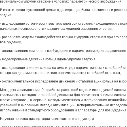
вертикальном упругом стержне в условиях параметрического возбуждения
В соответствии с указанной целью в диссертации были поставлены и реше
задачи
- исследование устойчивости вертикальной оси стержня, находящегося в поле
начальных несовершенств и различных моделей рассеяния энергии,
- разработка модели взаимодействия кольца с упругим стержнем при его па
возбуждении,
- анализ влияния компонент возбуждения и параметров модели на движение 
- моделирование движения кольца вдоль упругого стержня,
- исследование влияния кольца на амплитуды параметрических колебаний с
кольца как динамического гасителя параметрических колебаний стержня),
- экспериментальное исследование движения и стабилизации кольца на ви
Методика исследования. Разработка расчетной модели исследуемой систем
классических методов нелинейной динамики Для расчетного анализа систе
Флоке-Ляпунова, Га-леркина, методы численного интегрирования нелиней
уравнений и численные методы оптимизации Экспериментальные исследова
использованием стандартного оборудования и аппаратуры для возбуждения
Научная новизна диссертации заключается в следующем