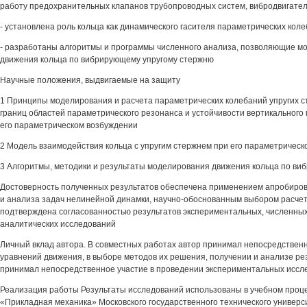
работу предохранительных клапанов трубопроводных систем, вибродвигател
- установлена роль кольца как динамического гасителя параметрических кол
- разработаны алгоритмы и программы численного анализа, позволяющие м
движения кольца по вибрирующему упругому стержню
Научные положения, выдвигаемые на защиту
1 Принципы моделирования и расчета параметрических колебаний упругих 
границ областей параметрического резонанса и устойчивости вертикального
его параметрическом возбуждении
2 Модель взаимодействия кольца с упругим стержнем при его параметричес
3 Алгоритмы, методики и результаты моделирования движения кольца по в
Достоверность полученных результатов обеспечена применением апробиро
и анализа задач нелинейной динамки, научно-обоснованным выбором расче
подтверждена согласованностью результатов экспериментальных, численны
аналитических исследований
Личный вклад автора. В совместных работах автор принимал непосредственн
уравнений движения, в выборе методов их решения, получении и анализе ре
принимал непосредственное участие в проведении экспериментальных иссл
Реализация работы Результаты исследований использованы в учебном проц
«Прикладная механика» Московского государственного технического универс