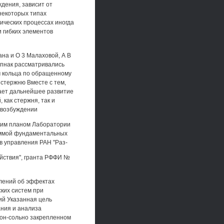
ждения, зависит от
некоторых типах
ических процессах иногда
 гибких элементов
ана и О 3 Малаховой, А В
Ьепнак рассматривались
м кольца по обращенному
стержню Вместе с тем,
ает дальнейшее развитие
как стержня, так и
 возбуждении
ким планом Лаборатории
аммой фундаментальных
в управления РАН "Раз-
йствия", гранта РФФИ №
лений об эффектах
ких систем при
ий Указанная цель
ания и анализа
кон-сольно закрепленном