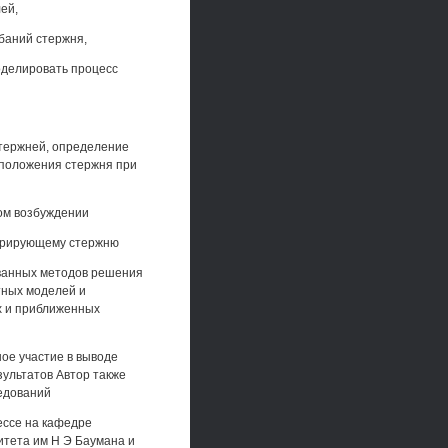
ей,
ебаний стержня,
оделировать процесс
стержней, определение
 положения стержня при
ком возбуждении
ибрирующему стержню
ванных методов решения
тных моделей и
х и приближенных
ое участие в выводе
зультатов Автор также
едований
ессе на кафедре
итета им Н Э Баумана и