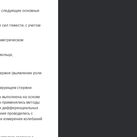
ны следующие основные
 сил тяжести, с учетом
раметрическом
кольца,
тержня (выявление роли
брирующем стержне
ы выполнена на основе
мы применялись методы
ных дифференциальных
ния проводились с
 и измерения колебаний