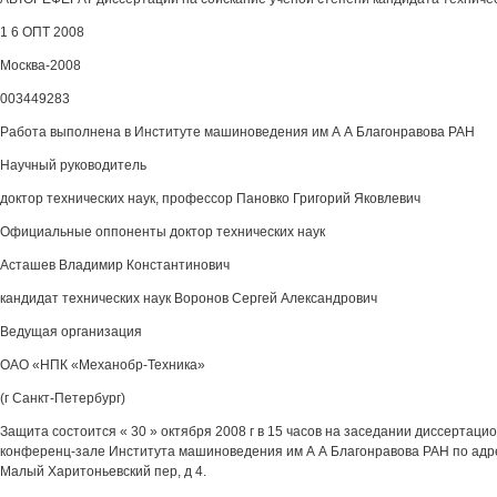
1 6 ОПТ 2008
Москва-2008
003449283
Работа выполнена в Институте машиноведения им А А Благонравова РАН
Научный руководитель
доктор технических наук, профессор Пановко Григорий Яковлевич
Официальные оппоненты доктор технических наук
Асташев Владимир Константинович
кандидат технических наук Воронов Сергей Александрович
Ведущая организация
ОАО «НПК «Механобр-Техника»
(г Санкт-Петербург)
Защита состоится « 30 » октября 2008 г в 15 часов на заседании диссертацио
конференц-зале Института машиноведения им А А Благонравова РАН по адре
Малый Харитоньевский пер, д 4.