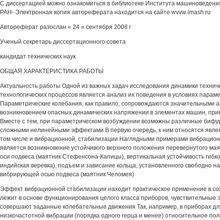
С диссертацией можно ознакомиться в библиотеке Института машиноведения
РАН- Электронная копия автореферата находится на сайте wvvw imash ru
Автореферат разослан « 24 » сентября 2008 г
Ученый секретарь диссертационного совета
кандидат технических наук
ОБЩАЯ ХАРАКТЕРИСТИКА РАБОТЫ
Актуальность работы Одной из важных задач исследования динамики техниче
технологических процессов является анализ их поведения в условиях парам
Параметрические колебания, как правило, сопровождаются значительными 
возникновением опасных динамических напряжении в элементах машин, приб
Вместе с тем, при параметрическом возбуждении возможны различные бифу
сложными нелинейными эффектами В первую очередь, к ним относятся явлен
том числе и вибрационной, стабилизации Наглядными примерами вибрацио
является возникновение устойчивого верхнего положения перевернутого ма
оси подвеса (маятник Стефенсона-Капицы), вертикальная устойчивость гибко
индийская веревка), подъем и зависание кольца, установленного свободно н
вибрирующей осью подвеса (маятник Челомея)
Эффект вибрационной стабилизации находит практическое применение в со
лежит в основе функционирования целого класса приборов, чувствительные
совершают заданные колебательные движения Так, например, в приборах д
низкочастотной вибрации (порядка одного герца и менее) относительное по