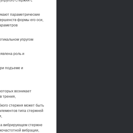
упругого стержня с
никают параметрические
вершенств формы его оси,
параметров
ртикальном упругом
ыявлена роль и
при подъеме и
которых возникает
в трения,
бкого стержня может быть
 элементов типа стержней
и,
 на вибрирующем стержне
кочастотной вибрации,