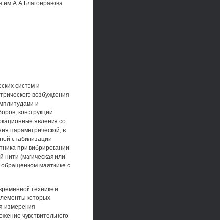
 им А А Благонравова
ских систем и
етрического возбуждения
амплитудами и
оров, конструкций
ркационные явления со
ия параметрической, в
нной стабилизации
ятника при вибрировании
й нити (магическая или
а обращенном маятнике с
временной технике и
 элементы которых
ля измерения
ложение чувствительного