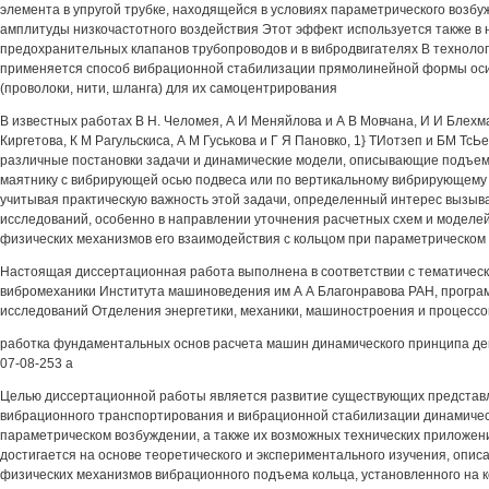
элемента в упругой трубке, находящейся в условиях параметрического возбу
амплитуды низкочастотного воздействия Этот эффект используется также в 
предохранительных клапанов трубопроводов и в вибродвигателях В технолог
применяется способ вибрационной стабилизации прямолинейной формы оси
(проволоки, нити, шланга) для их самоцентрирования
В известных работах В Н. Челомея, А И Меняйлова и А В Мовчана, И И Блехм
Киргетова, К М Рагульскиса, А М Гуськова и Г Я Пановко, 1} ТИотзеп и БМ Тс
различные постановки задачи и динамические модели, описывающие подъе
маятнику с вибрирующей осью подвеса или по вертикальному вибрирующему 
учитывая практическую важность этой задачи, определенный интерес вызыв
исследований, особенно в направлении уточнения расчетных схем и моделей, 
физических механизмов его взаимодействия с кольцом при параметрическом
Настоящая диссертационная работа выполнена в соответствии с тематичес
вибромеханики Института машиноведения им А А Благонравова РАН, прогр
исследований Отделения энергетики, механики, машиностроения и процессо
работка фундаментальных основ расчета машин динамического принципа де
07-08-253 а
Целью диссертационной работы является развитие существующих представ
вибрационного транспортирования и вибрационной стабилизации динамичес
параметрическом возбуждении, а также их возможных технических приложен
достигается на основе теоретического и экспериментального изучения, опис
физических механизмов вибрационного подъема кольца, установленного на 