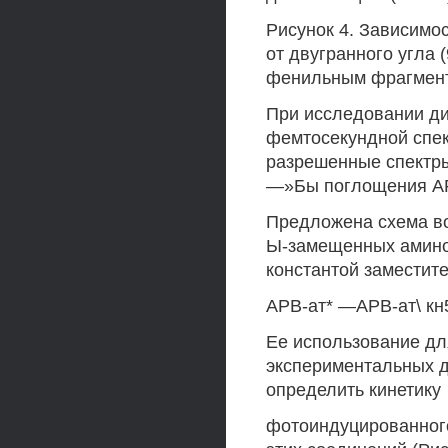
Рисунок 4. Зависимо
от двугранного угла
фенильным фрагмента
При исследовании д
фемтосекундной спек
разрешенные спектры
—»Бы поглощения А
Предложена схема в
Ы-замещенных амино
константой заместит
АРВ-ат* —АРВ-ат\ к
Ее использование дл
экспериментальных д
определить кинетику
фотоиндуцированного