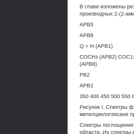
В главе изложены р
производных 2-(2-ам
АРВЗ
АРВ8
Q = Н (АРВ1)
СОСНз (АРВ2) СОС1з
(АРВ8)
РВ2
АРВ2
350 400 450 500 550 
Рисунок I. Спектры 
метилциклогексане п
Спектры поглощения 
области. Их спектры