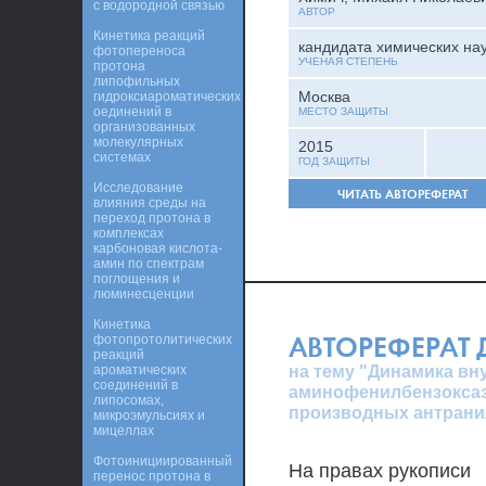
с водородной связью
АВТОР
Кинетика реакций
кандидата химических на
фотопереноса
УЧЕНАЯ СТЕПЕНЬ
протона
липофильных
Москва
гидроксиароматических
оединений в
МЕСТО ЗАЩИТЫ
организованных
молекулярных
2015
системах
ГОД ЗАЩИТЫ
Исследование
ЧИТАТЬ АВТОРЕФЕРАТ
влияния среды на
переход протона в
комплексах
карбоновая кислота-
амин по спектрам
поглощения и
люминесценции
Кинетика
АВТОРЕФЕРАТ
фотопротолитических
реакций
на тему "Динамика вн
ароматических
соединений в
аминофенилбензоксаз
липосомах,
производных антрани
микроэмульсиях и
мицеллах
Фотоинициированный
На правах рукописи
перенос протона в