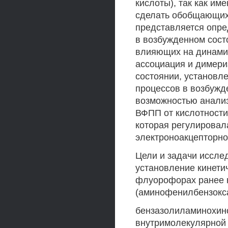
кислоты), так как и
сделать обобщающих
представляется опре
в возбужденном сост
влияющих на динамик
ассоциация и димери
состоянии, установл
процессов в возбужд
возможностью анализ
ВФПП от кислотности
которая регулировал
электроноакцепторно
Цели и задачи иссле
установление кинети
флуорофорах ранее 
(аминофенилбензокс
бензазолиламинохино
внутримолекулярной 