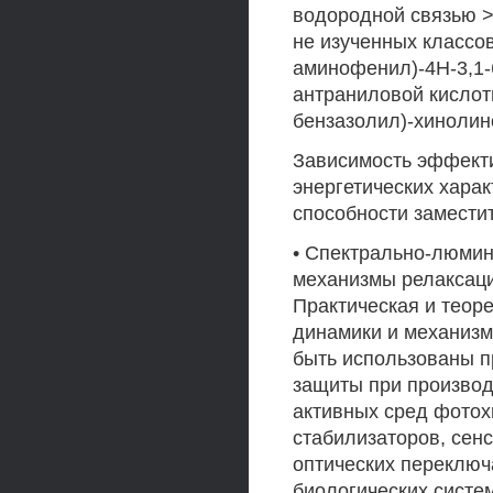
водородной связью >
не изученных классо
аминофенил)-4Н-3,1-
антраниловой кислоты
бензазолил)-хинолин
Зависимость эффекти
энергетических хара
способности замести
• Спектрально-люмин
механизмы релаксац
Практическая и теор
динамики и механизм
быть использованы п
защиты при производ
активных сред фотох
стабилизаторов, сен
оптических переключ
биологических систе