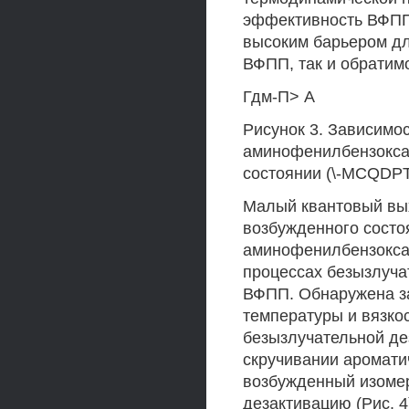
эффективность ВФПП 
высоким барьером д
ВФПП, так и обратимо
Гдм-П> А
Рисунок 3. Зависимо
аминофенилбензоксаз
состоянии (\-MCQDPT
Малый квантовый вых
возбужденного состо
аминофенилбензокса
процессах безызлуча
ВФПП. Обнаружена з
температуры и вязко
безызлучательной де
скручивании аромат
возбужденный изоме
дезактивацию (Рис. 4