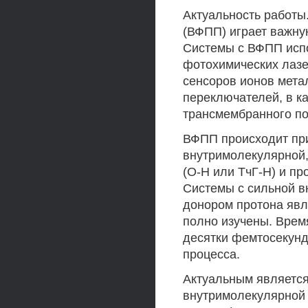
Актуальность работы
(ВФПП) играет важну
Системы с ВФПП испо
фотохимических лазе
сенсоров ионов мета
переключателей, в к
трансмембранного по
ВФПП происходит пр
внутримолекулярной
(О-Н или ТчГ-Н) и пр
Системы с сильной в
донором протона явл
полно изучены. Врем
десятки фемтосекунд,
процесса.
Актуальным является
внутримолекулярной 