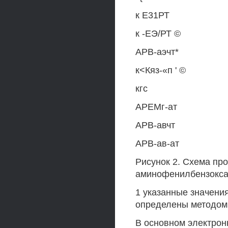
к Е31РТ
к -ЕЭ/РТ ©
АРВ-аэчт*
к<Кяз-«п ' ©
кгс
АРЕМг-ат
АРВ-авчт
АРВ-ав-ат
Рисунок 2. Схема пр
аминофенилбензокса
1 указанные значени
определены методом
В основном электрон