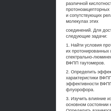
различной кислотнос
протоноакцепторных 
и сопутствующих рел
молекулах этих
соединений. Для дос
следующие задачи:
1. Найти условия пр
их протонированных 
спектрально-люминес
ВФПП таутомеров.
2. Определить эффек
характеристики ВФПП
эффективности ВФПП
флуорофора.
3. Изучить влияние 
основном состоянии 
Определить взаимосв