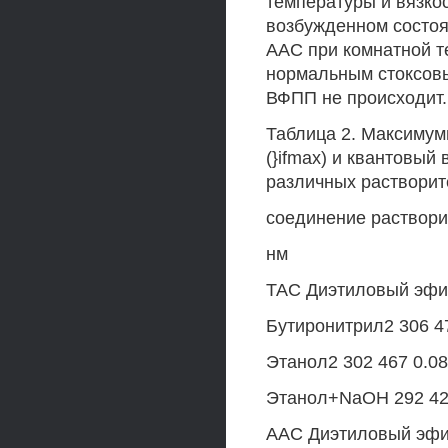
температуры и вязко
возбужденном состоя
ААС при комнатной т
нормальным стоксов
ВФПП не происходит.
Таблица 2. Максимум
(}ifmax) и квантовый
различных растворит
соединение раствори
нм
TAC Диэтиловый эфир
Бутиронитрил2 306 4
Этанол2 302 467 0.0
Этанол+NaOH 292 42
ААС Диэтиловый эфир