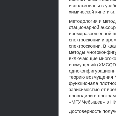
использованы в учеб
химической кинетики.
Методология и метод
стационарной абсобр
времяразрешенной пи
спектроскопии и вр
спектроскопии. В кв
методы многоконфиг
включающие многоко
возмущений (XMCQDP
одноконфигурационн
теорию возмущения М
функционала плотнос
зависимостью от вре
проводили в программ
«МГУ Чебышев» в НИ
Достоверность получ