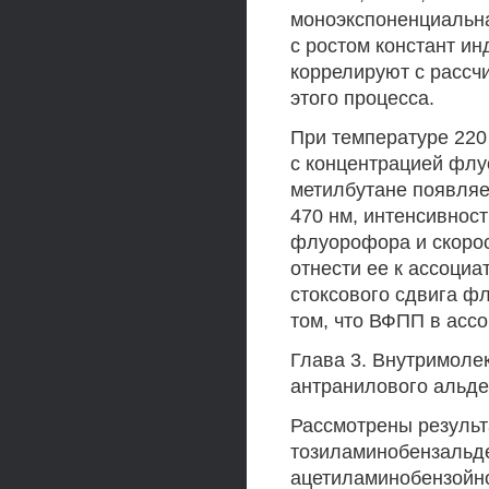
моноэкспоненциальна
с ростом констант ин
коррелируют с рассч
этого процесса.
При температуре 220
с концентрацией флу
метилбутане появляе
470 нм, интенсивност
флуорофора и скорос
отнести ее к ассоци
стоксового сдвига фл
том, что ВФПП в ассо
Глава 3. Внутримоле
антранилового альде
Рассмотрены результ
тозиламинобензальде
ацетиламинобензойно