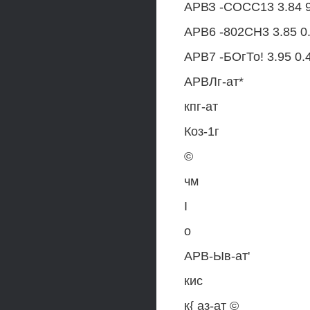
АРВЗ -СОСС13 3.84 9.
АРВ6 -802СН3 3.85 0.2
АРВ7 -БОгТо! 3.95 0.4
АРВЛг-ат*
кпг-ат
Коз-1г
©
чм
I
о
АРВ-Ыв-ат'
кис
к{ аз-ат ©