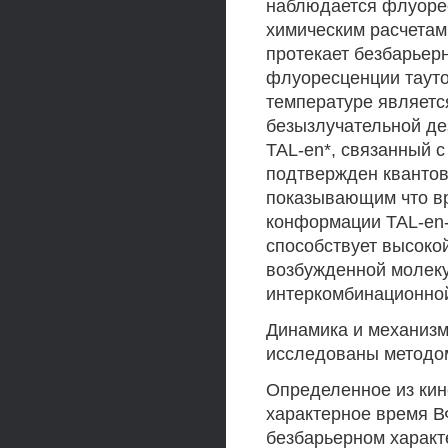
наблюдается флуорес
химическим расчета
протекает безбарьер
флуоресценции тауто
температуре являетс
безызлучательной де
TAL-en*, связанный 
подтвержден кванто
показывающим что в
конформации TAL-en-r
способствует высоко
возбужденной молеку
интеркомбинационной
Динамика и механизм
исследованы методом
Определенное из ки
характерное время В
безбарьерном характе