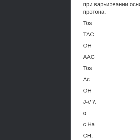
при варьирвании осн
протона.
Tos
TAC
ОН
ААС
Tos
Ас
ОН
J-// \\
о
с На
СН,