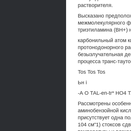
растворителя.
Высказано предполож
межмолекулярного фо
триэтиламина (ВН+) 
карбонильный атом к
протонодонорного ра
безызлучательная де
процесса транс-тауто
Tos Tos Tos
Ьн i
-А О TAL-en-tr* НО4 T
Рассмотрены особен
аминобензойной кисл
присутствует одна п
104 см"1) стоксов сд