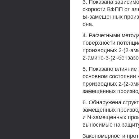
3. Показана зависим
скорости ВФПП от эл
Ы-замещенных произв
она.
4. Расчетными метод
поверхности потенц
производных 2-(2-ам
2-амино-3-(2'-бензаз
5. Показано влияние
основном состоянии
производных 2-(2-ам
замещенных произво
6. Обнаружена струк
замещенных производ
и N-замещенных про
выносимые на защит
Закономерности прот