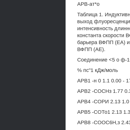
АРВ-ат*о
Таблица 1. Индуктивн
выход флуоресценции
интенсивность длинн
константа скорости 
барьера ВФПП (ЕА) и
ВФПП (АЕ).
Соединение <5 о ф-1
% пс"1 кДж/моль
АРВ1 -н 0 1.1 0.00 - 1
АРВ2 -СОСНз 1.77 0.3
АРВ4 -СОРИ 2.13 1.0 0
АРВ5 -СОТо1 2.13 1.3 
АРВ8 -СООС6Н,з 2.43 