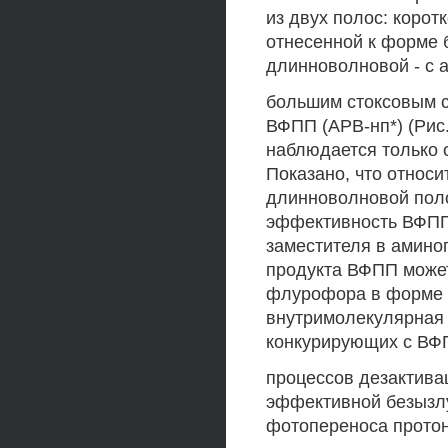
из двух полос: корот
отнесенной к форме б
длинноволновой - с 
большим стоксовым с
ВФПП (АРВ-нп*) (Рис
наблюдается только 
Показано, что относ
длинноволновой поло
эффективность ВФПП,
заместителя в амино
продукта ВФПП может
флурофора в форме (
внутримолекулярная 
конкурирующих с ВФ
процессов дезактивац
эффективной безызлу
фотопереноса протона