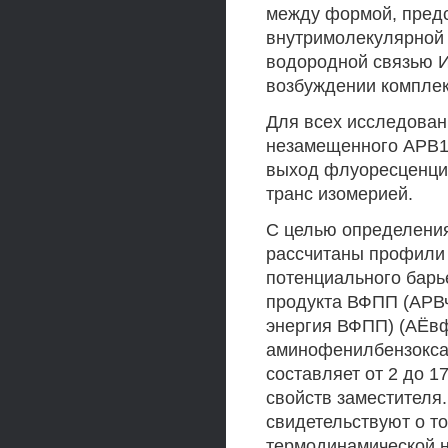
между формой, пред
внутримолекулярной 
водородной связью И
возбуждении комплек
Для всех исследован
незамещенного АРВ1 
выход флуоресценции
транс изомерией.
С целью определения
рассчитаны профили 
потенциального барь
продукта ВФПП (АРВчт
энергия ВФПП) (АЁвфп
аминофенилбензокса
составляет от 2 до 1
свойств заместителя
свидетельствуют о то
термодинамической н