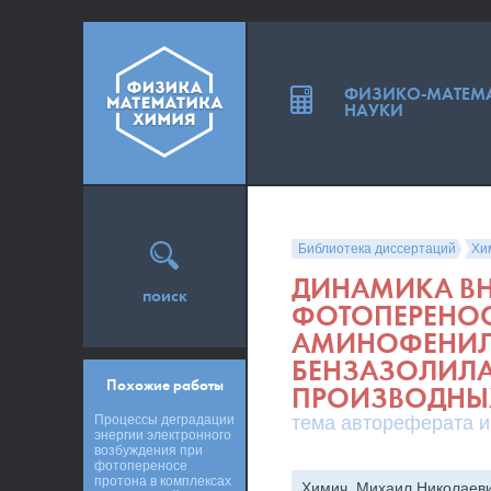
ФИЗИКО-МАТЕМ
НАУКИ
Библиотека диссертаций
Хи
ДИНАМИКА В
поиск
ФОТОПЕРЕНОС
АМИНОФЕНИЛ
БЕНЗАЗОЛИЛ
Похожие работы
ПРОИЗВОДНЫ
Процессы деградации
тема автореферата и
энергии электронного
возбуждения при
фотопереносе
протона в комплексах
Химич, Михаил Николаев