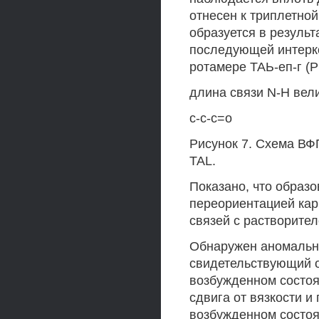
отнесен к триплетной
образуется в резуль
последующей интерк
ротамере ТАЬ-еп-г (Ри
длина связи N-H вел
с-с-с=о
Рисунок 7. Схема ВФ
TAL.
Показано, что образ
переориентацией кар
связей с растворител
Обнаружен аномально
свидетельствующий о
возбужденном состоя
сдвига от вязкости и
возбужденном состоя