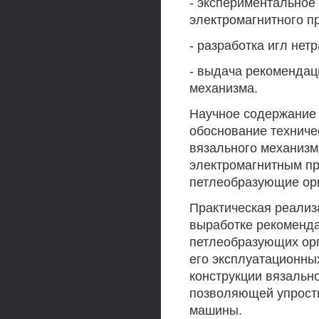
- экспериментальное
электромагнитного п
- разработка игл нет
- выдача рекомендац
механизма.
Научное содержание 
обоснование техниче
вязального механизм
электромагнитным п
петлеобразующие орг
Практическая реализ
выработке рекоменда
петлеобразующих орг
его эксплуатационны
конструкции вязальн
позволяющей упрости
машины.