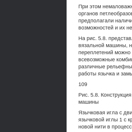
При этом немаловажн
органов петлеобразо
предполагали наличи
возможностей и их н
На рис. 5.8. предста
вязальной машины, н
переплетений можно 
всевозможные комбин
различные рельефные
работы язычка и зам
109
Рис. 5.8. Конструкци
машины
Язычковая игла с дв
язычковой иглы 1 с 
новой нити в процес