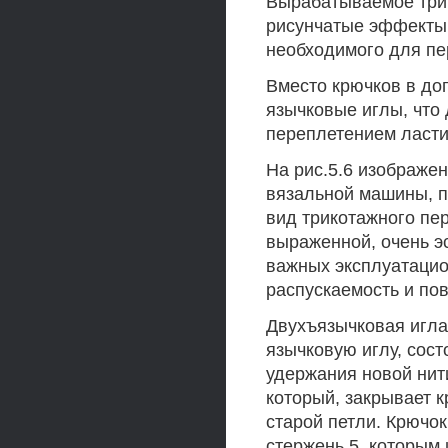
Вырабатываемое трик
рисунчатые эффекты, 
необходимого для пе
Вместо крючков в до
язычковые иглы, что
переплетением ласти
На рис.5.6 изображе
вязальной машины, 
вид трикотажного пе
выраженной, очень э
важных эксплуатацио
распускаемость и по
Двухъязычковая игла
язычковую иглу, сос
удержания новой нити
который, закрывает к
старой петли. Крючок
стержень 5, которым 