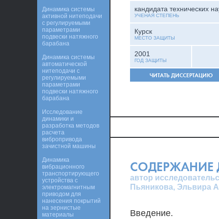
кандидата технических на
Динамика системы
активной нитеподачи
УЧЕНАЯ СТЕПЕНЬ
с регулируемыми
параметрами
Курск
подвески натяжного
МЕСТО ЗАЩИТЫ
барабана
2001
Динамика системы
ГОД ЗАЩИТЫ
автоматической
нитеподачи с
ЧИТАТЬ ДИССЕРТАЦИЮ
регулируемыми
параметрами
подвески натяжного
барабана
Исследование
динамики и
разработка методов
расчета
вибропривода
зачистной машины
Динамика
СОДЕРЖАНИЕ 
вибрационного
транспортирующего
автор исследовательс
устройства с
Пьяникова, Эльвира 
электромагнитным
приводом для
нанесения покрытий
на зернистые
Введение.
материалы