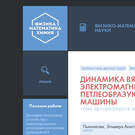
ФИЗИКО-МАТЕМ
НАУКИ
Библиотека диссертаций
Ме
ДИНАМИКА ВЯ
поиск
ЭЛЕКТРОМАГ
ПЕТЛЕОБРАЗУ
МАШИНЫ
Похожие работы
тема автореферата и
Динамика вязального
устройства с
индивидуальным
Пьяникова, Эльвира Анат
электромеханическим
АВТОР
приводом игл