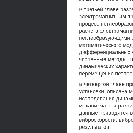
В третьей главе разр
электромагнитным пр
процесс петлеобразо
расчета электромагн
петлеобразую-щими о
математического мо
дифференциальных у
численные методы. 
динамических характе
перемещение петлеоб
В четвертой главе п
установки, описана 
исследования динам
механизма при разли
данные приводятся 
виброскорости, вибр
результатов.