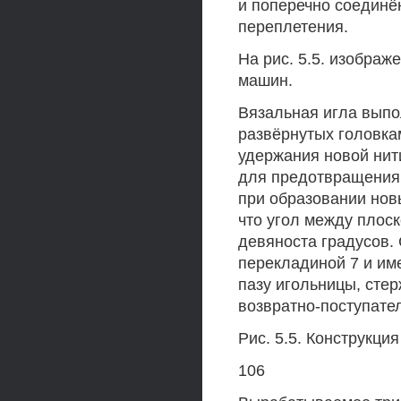
и поперечно соединё
переплетения.
На рис. 5.5. изображ
машин.
Вязальная игла выпол
развёрнутых головка
удержания новой нит
для предотвращения 
при образовании нов
что угол между плос
девяноста градусов.
перекладиной 7 и им
пазу игольницы, стер
возвратно-поступател
Рис. 5.5. Конструкц
106