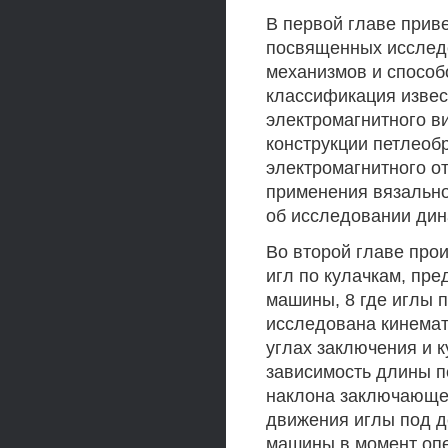
В первой главе прив
посвященных исслед
механизмов и способ
классификация извес
электромагнитного в
конструкции петлеоб
электромагнитного о
применения вязально
об исследовании дин
Во второй главе про
игл по кулачкам, пр
машины, 8 где иглы 
исследована кинемат
углах заключения и 
зависимость длины п
наклона заключающег
движения иглы под д
машины в момент опе