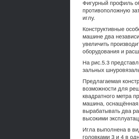
Фигурный профиль о
противоположную зат
иглу.
Конструктивные особ
машине два независи
увеличить производи
оборудования и расш
На рис.5.3 представ
зальных шнуровязал
Предлагаемая констр
возможности для ре
квадратного метра п
машина, оснащённая,
вырабатывать два р
высокими эксплуатац
Игла выполнена в вид
головками 3 и 4 в одн