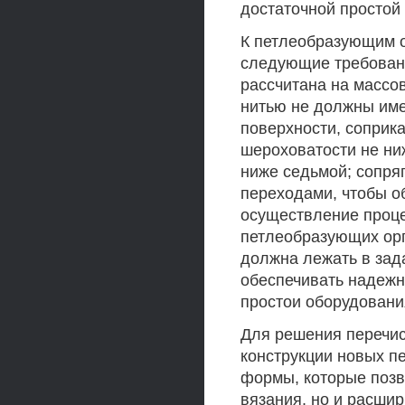
достаточной простой 
К петлеобразующим о
следующие требовани
рассчитана на массо
нитью не должны име
поверхности, соприк
шероховатости не ни
ниже седьмой; сопря
переходами, чтобы о
осуществление проце
петлеобразующих орг
должна лежать в зад
обеспечивать надежн
простои оборудования
Для решения перечи
конструкции новых п
формы, которые позв
вязания, но и расши