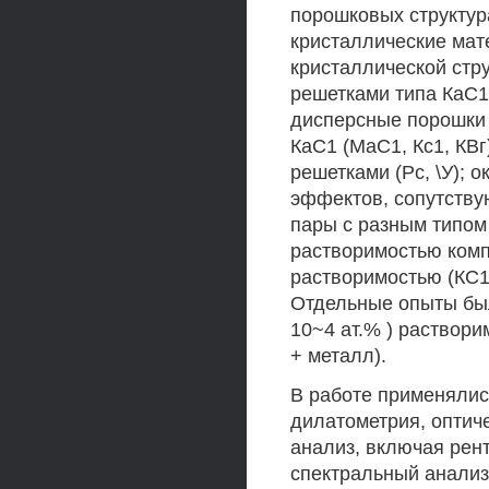
порошковых структур
кристаллические мат
кристаллической стр
решетками типа КаС1 
дисперсные порошки 
КаС1 (МаС1, Кс1, КВг
решетками (Рс, \У); 
эффектов, сопутств
пары с разным типом
растворимостью комп
растворимостью (КС1-
Отдельные опыты был
10~4 ат.% ) раствор
+ металл).
В работе применяли
дилатометрия, оптич
анализ, включая рен
спектральный анализ