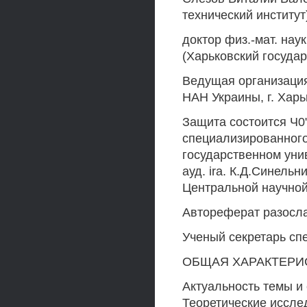
технический институт
доктор физ.-мат. на
(Харьковский госуда
Ведущая организация
HAH Украины, г. Харь
Защита состоится Ч0"
специализированного
государственном унив
ауд. ira. К.Д.Синель
Центральной научной
Автореферат разослан
Ученый секретарь сп
ОБЩАЯ ХАРАКТЕРИ
Актуальность темы и
Теоретические иссл