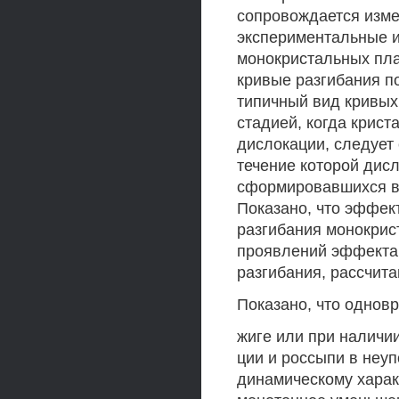
сопровождается изм
экспериментальные 
монокристальных пла
кривые разгибания п
типичный вид кривых
стадией, когда крис
дислокации, следует
течение которой дис
сформировавшихся в 
Показано, что эффек
разгибания монокрис
проявлений эффекта 
разгибания, рассчита
Показано, что однов
жиге или при наличи
ции и россыпи в неу
динамическому харак