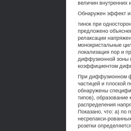
величин внутренних 
Обнаружен эффект из
тинок при односторо
предложено объясне
релаксации напряжен
монокристальные ци
локализация пор и п
диффузионной зоны 
коэффициентом диф
При диффузионном ф
частицей и плоской 
обнаружены специфич
типов), образование
распределения напр
Показано, что: а) по
несрелакси-рованных
розетки определяетс