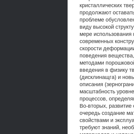
кристаллических твер
продолжают оставать
проблеме обусловлен
виду высокой структ
мере использования 
современных констру
скорости деформации
поведения вещества,
методами порошковой
введения в физику т
(дисклинащга) и нов
описания (зерногран
масштабность уровне
процессов, определя
Во-вторых, развитие
очередь создание ма
свойствами и эксплу
требуют знаний, нео