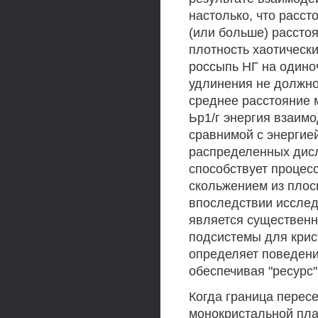
настолько, что расс
(или больше) рассто
плотность хаотическ
россыпь НГ на одино
удлинения не должно
среднее расстояние 
Ьр1/г энергия взаим
сравнимой с энергие
распределенных дис
способствует процес
скольжением из плос
впоследствии исслед
является существенн
подсистемы для крис
определяет поведени
обеспечивая "ресурс
Когда граница перес
монокристальной пла