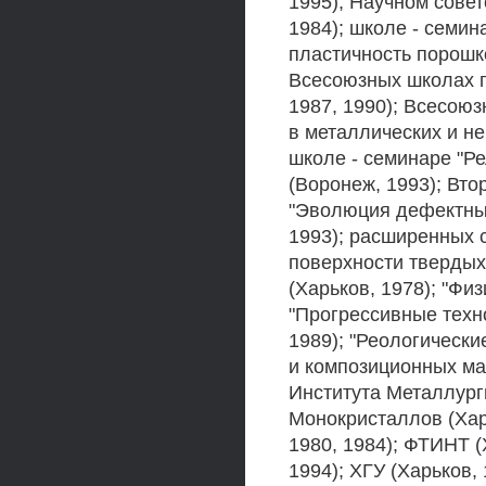
1995); Научном сове
1984); школе - семин
пластичность порошко
Всесоюзных школах п
1987, 1990); Всесою
в металлических и не
школе - семинаре "Р
(Воронеж, 1993); Вт
"Эволюция дефектных
1993); расширенных 
поверхности твердых 
(Харьков, 1978); "Физ
"Прогрессивные техн
1989); "Реологическ
и композиционных мат
Института Металлурги
Монокристаллов (Хар
1980, 1984); ФТИНТ (
1994); ХГУ (Харьков, 