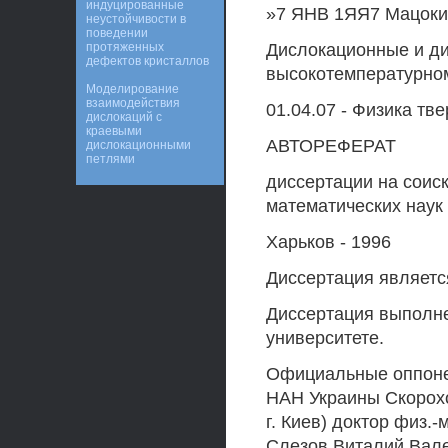
индуцированные
»7 ЯНВ 1ЯЯ7 Мацоки
неустойчивости в
поведении
протяженных
Дислокационные и д
дефектов кристаллов
высокотемпературно
Моделирование
взаимодействия
01.04.07 - Физика тв
дислокаций с
краевыми
АВТОРЕФЕРАТ
дислокационными
петлями
диссертации на соис
математических наук
Харьков - 1996
Диссертация являетс
Диссертация выполне
университете.
Официальные оппонен
HAH Украины Скорох
г. Киев) доктор физ.
Слезов Виталий Вале