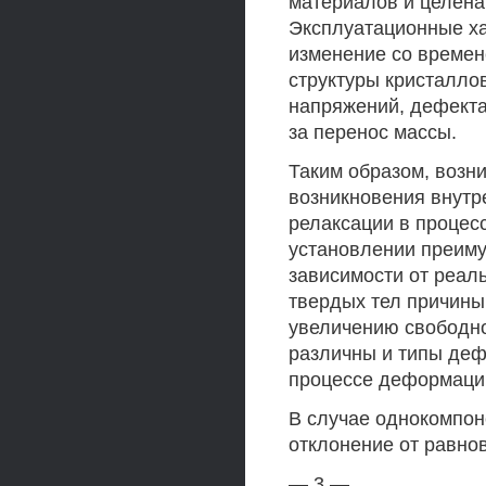
материалов и целена
Эксплуатационные ха
изменение со време
структуры кристалло
напряжений, дефекта
за перенос массы.
Таким образом, возн
возникновения внутр
релаксации в процес
установлении преим
зависимости от реал
твердых тел причины
увеличению свободно
различны и типы деф
процессе деформаци
В случае однокомпо
отклонение от равно
— 3 —