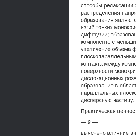
способы релаксации 
распределения напря
образования являют
изгиб тонких монокр
диффузии; образован
компоненте с меньш
увеличение объема ф
плоскопараллельным
контакта между комп
поверхности монокри
дислокационных роз
образование в облас
параллельных плоско
дисперсную частицу.
Практическая ценност
— 9 —
выяснено влияние вн