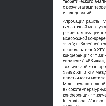
теоретического анал
с результатами теоре
исследований.
Апробация работы. М
Всесоюзной межвузов
рекристаллизации в м
Всесоюзной конферен
1976); Юбилейной ко
преподавателей ХГУ (
конференциях "Физик
сплавов" (Куйбышев, 
технической конфере
1989); XIII и XIV Ме
пластичности металло
Межгосударственной
высокотемпера!урных
конференции "Физичес
International Workshop