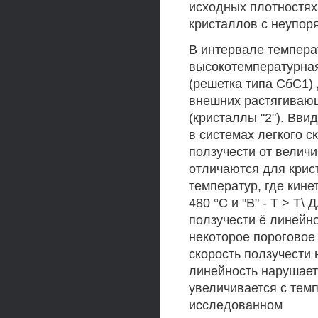
исходных плотностях
кристаллов с неупор
В интервале темпера
высокотемпературная
(решетка типа СбС1)
внешних растягивающи
(кристаллы "2"). Вви
в системах легкого 
ползучести от велич
отличаются для крист
температур, где кинет
480 °С и "В" - Т > Т\
ползучести ё линейно
некоторое пороговое 
скорость ползучести 
линейность нарушаетс
увеличивается с темп
исследованном