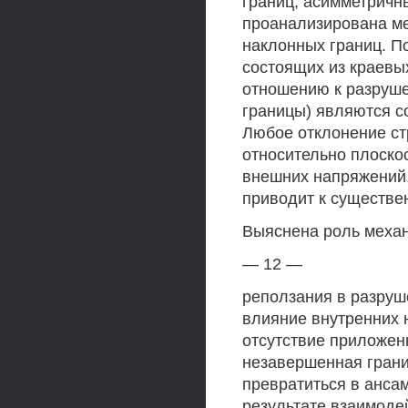
границ, асимметричн
проанализирована ме
наклонных границ. П
состоящих из краевы
отношению к разруше
границы) являются 
Любое отклонение ст
относительно плоско
внешних напряжений,
приводит к существе
Выяснена роль механ
— 12 —
реползания в разруш
влияние внутренних 
отсутствие приложен
незавершенная грани
превратиться в ансам
результате взаимоде