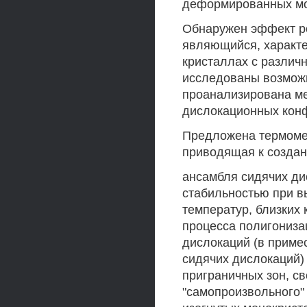
деформированных мо
Обнаружен эффект р
являющийся, характе
кристаллах с различ
исследованы возможн
проанализирована ме
дислокационных кон
Предложена термомех
приводящая к создан
ансамбля сидячих ди
стабильностью при в
температур, близких
процесса полигониза
дислокаций (в приме
сидячих дислокаций)
приграничных зон, с
"самопроизвольного"