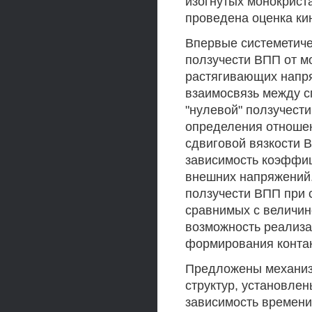
изогнутых монокрист
проведена оценка ки
Впервые системетиче
ползучести ВПП от 
растягивающих напря
взаимосвязь между с
"нулевой" ползучест
определения отноше
сдвиговой вязкости 
зависимость коэффиц
внешних напряжений
ползучести ВПП при 
сравнимых с величи
возможность реализа
формирования контак
Предложены механиз
структур, установле
зависимость времени