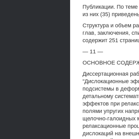
Публикации. По теме
из них (35) приведен
Структура и объем ра
глав, заключения, сп
содержит 251 страниц
— 11 —
ОСНОВНОЕ СОДЕР
Диссертационная рабо
"Дислокационные эф
подсистемы в дефор
детальному система
эффектов при релакс
полями упругих нап
щелочно-галоидных 
релаксационные проц
дислокаций на внешн