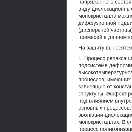
напряженного состоя
виду дислокационных
монокристалла можно
диффузионной подви
(дисперсной частицы)
примесей в данном к
На защиту выносятс
1. Процесс релаксац
подсистеме деформи
высокотемпературном
процессов, имеющих 
зависящие от конста
структуры. Эффект р
под влиянием внутре
основных процессов,
эволюции дислокаци
монокристаллах. В с
процесс полигонизац