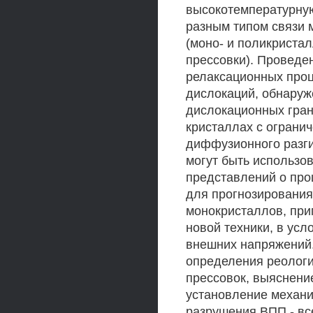
высокотемпературну
разным типом связи 
(моно- и поликриста
прессовки). Проведе
релаксационных проц
дислокаций, обнару
дислокационных гран
кристаллах с ограни
диффузионного разги
могут быть использо
представлений о про
для прогнозирования
монокристаллов, при
новой техники, в ус
внешних напряжений
определения реологи
прессовок, выяснени
установление механ
разрушения ВПП - вс