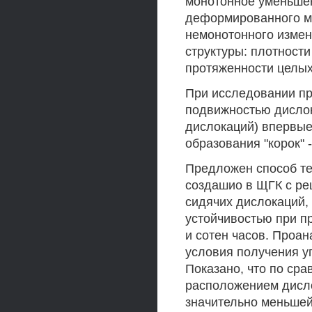
монотонное уменьшен
деформированного м
немонотонного измен
структуры: плотност
протяженности целых
При исследовании пр
подвижностью дислок
дислокаций) впервы
образования "корок" 
Предложен способ те
создашио в ЩГК с ре
сидячих дислокаций,
устойчивостью при п
и сотен часов. Проа
условия получения у
Показано, что по ср
расположением дисло
значительно меньшей