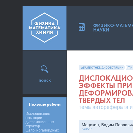
ФИЗИКО-МАТЕМ
НАУКИ
Библиотека диссертаций
Фи
ДИСЛОКАЦИО
поиск
ЭФФЕКТЫ ПРИ
ДЕФОРМИРОВ
ТВЕРДЫХ ТЕЛ
Похожие работы
тема автореферата и
Исследование
эволюции
дислокационных
Мацокин, Вадим Павлови
структур
АВТОР
щелочногалоидных