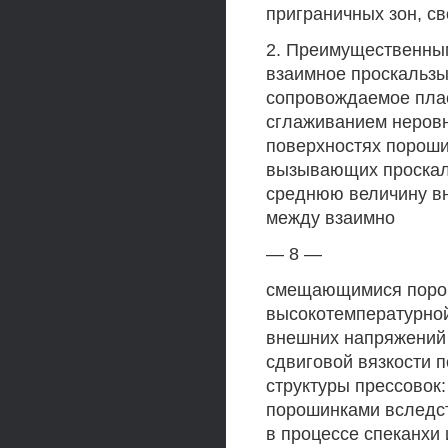
приграничных зон, с
2. Преимущественны
взаимное проскальзы
сопровождаемое пла
сглаживанием неровн
поверхностях пороши
вызывающих проскал
среднюю величину вн
между взаимно
— 8 —
смещающимися порош
высокотемпературной
внешних напряжений
сдвиговой вязкости 
структуры прессовок
порошинками вследст
в процессе спеканхи