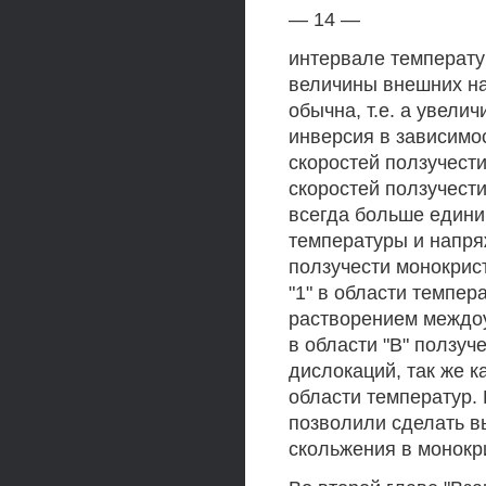
— 14 —
интервале температу
величины внешних на
обычна, т.е. а увелич
инверсия в зависимо
скоростей ползучест
скоростей ползучести
всегда больше едини
температуры и напря
ползучести монокрис
"1" в области темпе
растворением междоу
в области "В" ползу
дислокаций, так же к
области температур. 
позволили сделать в
скольжения в монокри