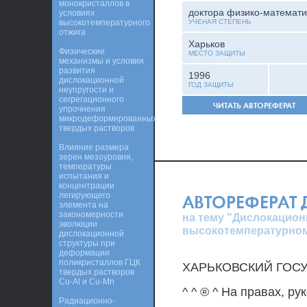
монокристаллов в
доктора физико-математи
условиях
высокотемпературного
УЧЕНАЯ СТЕПЕНЬ
отжига
Харьков
Физические
МЕСТО ЗАЩИТЫ
механизмы и условия
развития
1996
дислокационной
ГОД ЗАЩИТЫ
неупругости и
сегрегационного
ЧИТАТЬ АВТОРЕФЕРАТ
упрочнения
микродеформированных
твердых растворов
Влияние размера
зерен мезоуровня,
температуры
испытания и
концентрации
легирующего
АВТОРЕФЕРАТ
элемента на
закономерности
на тему "Дислокацио
эволюции
высокотемпературном
дислокационной
структуры при
деформации
поликристаллов ГЦК
ХАРЬКОВСКИЙ ГОС
твердых растворов
Cu-Al и Cu-Mn
^ ^ ® ^ На правах, ру
Радиационно-