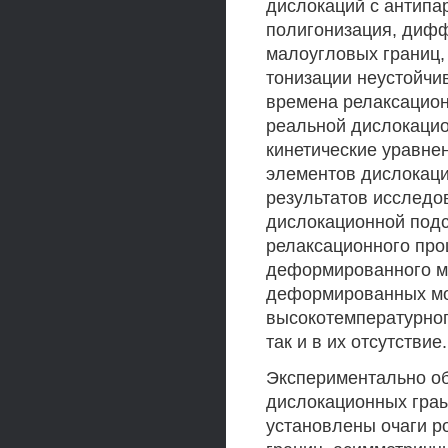
дислокаций с антипа
полигонизация, диф
малоугловых границ,
тонизации неустойчи
времена релаксацион
реальной дислокацио
кинетические уравн
элементов дислокаци
результатов исследо
дислокационной подс
релаксационного про
деформированного м
деформированных мо
высокотемпературног
так и в их отсутствие.
Экспериментально о
дислокационных гра
установлены очаги р