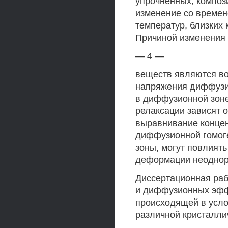
упрочненных, композ
изменение со времен
температур, близких
Причиной изменения 
— 4 —
веществ являются во
напряжения диффузи
в диффузионной зоне
релаксации зависят о
выравнивание конце
диффузионной гомоге
зоны, могут повлият
деформации неодноро
Диссертационная ра
и диффузионных эфф
происходящей в усло
различной кристалли