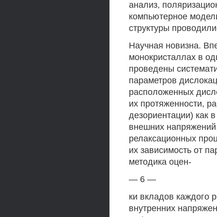
анализ, поляризацио
компьютерное модели
структуры проводили
Научная новизна. Вп
монокристаллах в од
проведены системат
параметров дислокац
расположенных дисло
их протяженности, р
дезориентации) как в
внешних напряжений
релаксационных проц
их зависимость от п
методика оцен-
— 6 —
ки вкладов каждого 
внутренних напряжен