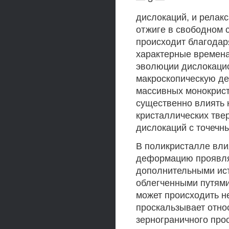
дислокаций, и релак
отжиге в свободном 
происходит благодар
характерные времен
эволюции дислокацио
макроскопическую де
массивных монокрист
существенно влиять
кристаллических тве
дислокаций с точечн
В поликристалле вли
деформацию проявляе
дополнительными ист
облегченными путями
может происходить н
проскальзывает относ
зернограничного про