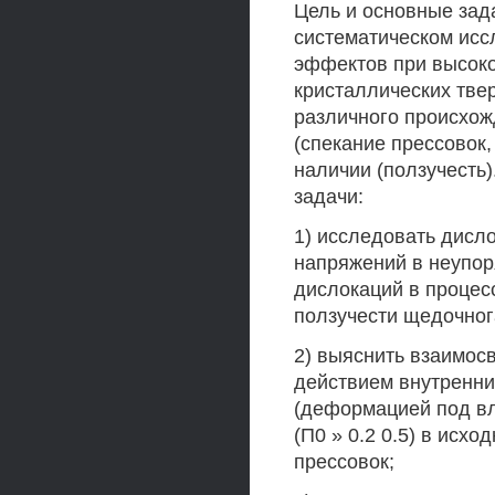
Цель и основные зад
систематическом ис
эффектов при высок
кристаллических тве
различного происхож
(спекание прессовок,
наличии (ползучесть)
задачи:
1) исследовать дисл
напряжений в неупо
дислокаций в процес
ползучести щедочног
2) выяснить взаимос
действием внутренни
(деформацией под в
(П0 » 0.2 0.5) в ис
прессовок;